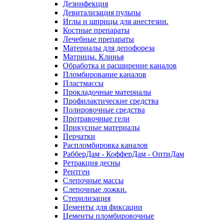
Дезинфекция
Девитализация пульпы
Иглы и шприцы для анестезии.
Костные препараты
Лечебные препараты
Материалы для депофореза
Матрицы. Клинья
Обработка и расширение каналов
Пломбирование каналов
Пластмассы
Прокладочные материалы
Профилактические средства
Полировочные средства
Протравочные гели
Прикусные материалы
Перчатки
Распломбировка каналов
РабберДам - КофферДам - ОптиДам
Ретракция десны
Рентген
Слепочные массы
Слепочные ложки.
Стерилизация
Цементы для фиксации
Цементы пломбировочные