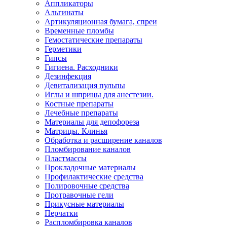
Аппликаторы
Альгинаты
Артикуляционная бумага, спреи
Временные пломбы
Гемостатические препараты
Герметики
Гипсы
Гигиена. Расходники
Дезинфекция
Девитализация пульпы
Иглы и шприцы для анестезии.
Костные препараты
Лечебные препараты
Материалы для депофореза
Матрицы. Клинья
Обработка и расширение каналов
Пломбирование каналов
Пластмассы
Прокладочные материалы
Профилактические средства
Полировочные средства
Протравочные гели
Прикусные материалы
Перчатки
Распломбировка каналов