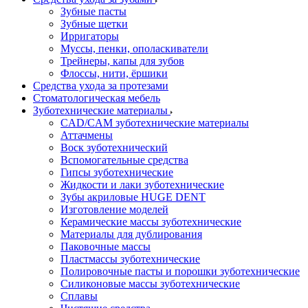
Зубные пасты
Зубные щетки
Ирригаторы
Муссы, пенки, ополаскиватели
Трейнеры, капы для зубов
Флоссы, нити, ёршики
Средства ухода за протезами
Стоматологическая мебель
Зуботехнические материалы
CAD/CAM зуботехнические материалы
Аттачмены
Воск зуботехнический
Вспомогательные средства
Гипсы зуботехнические
Жидкости и лаки зуботехнические
Зубы акриловые HUGE DENT
Изготовление моделей
Керамические массы зуботехнические
Материалы для дублирования
Паковочные массы
Пластмассы зуботехнические
Полировочные пасты и порошки зуботехнические
Силиконовые массы зуботехнические
Сплавы