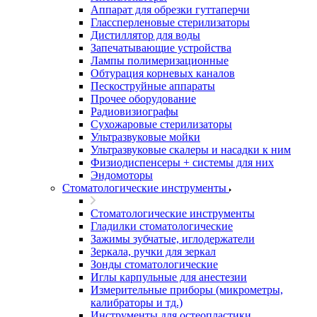
Аппарат для обрезки гуттаперчи
Глассперленовые стерилизаторы
Дистиллятор для воды
Запечатывающие устройства
Лампы полимеризационные
Обтурация корневых каналов
Пескоструйные аппараты
Прочее оборудование
Радиовизиографы
Сухожаровые стерилизаторы
Ультразвуковые мойки
Ультразвуковые скалеры и насадки к ним
Физиодиспенсеры + системы для них
Эндомоторы
Стоматологические инструменты
Стоматологические инструменты
Гладилки стоматологические
Зажимы зубчатые, иглодержатели
Зеркала, ручки для зеркал
Зонды стоматологические
Иглы карпульные для анестезии
Измерительные приборы (микрометры,
калибраторы и тд.)
Инструменты для остеопластики