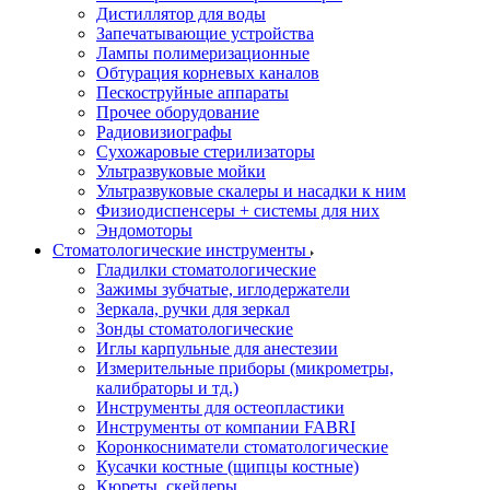
Дистиллятор для воды
Запечатывающие устройства
Лампы полимеризационные
Обтурация корневых каналов
Пескоструйные аппараты
Прочее оборудование
Радиовизиографы
Сухожаровые стерилизаторы
Ультразвуковые мойки
Ультразвуковые скалеры и насадки к ним
Физиодиспенсеры + системы для них
Эндомоторы
Стоматологические инструменты
Гладилки стоматологические
Зажимы зубчатые, иглодержатели
Зеркала, ручки для зеркал
Зонды стоматологические
Иглы карпульные для анестезии
Измерительные приборы (микрометры,
калибраторы и тд.)
Инструменты для остеопластики
Инструменты от компании FABRI
Коронкосниматели стоматологические
Кусачки костные (щипцы костные)
Кюреты, скейлеры