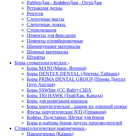
РабберДам - КофферДам - ОптиДам
Ретракция десны
Рентген
Слепочные массы
Слепочные ложки.
Стерилизация
Цементы для фиксации
Цементы пломбировочные
Шинирующие материалы
Шовные материалы
Штифты
Боры стоматологические
Боры MANI (Мани. Япония)
Боры DENTEX DENTAL (Дентекс.Тайвань)
Боры PRIMA DENTAL GROUP (Прима Дентал
Груп Англия)
Боры SSWhite (СС Вайт) США
Боры TRI HAWK (ТрайХак. Канада)
Боры для разрезания коронок
Боры хирургические - шарик на длинной ножке
Фрезы хирургические NTI (Германия)
Кофры. Подставки. Щетки для боров
Боры и наборы боров других производителей
Стоматологические наконечники
Наконечники (Казань)