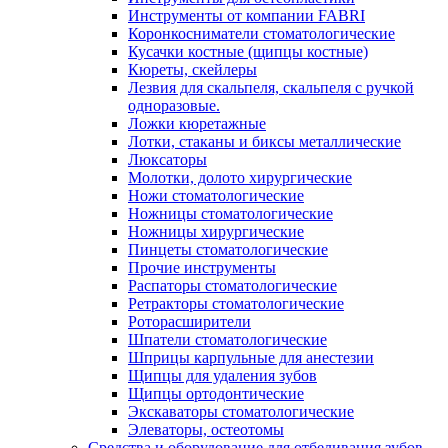
Инструменты от компании FABRI
Коронкосниматели стоматологические
Кусачки костные (щипцы костные)
Кюреты, скейлеры
Лезвия для скальпеля, скальпеля с ручкой
одноразовые.
Ложки кюретажные
Лотки, стаканы и биксы металлические
Люксаторы
Молотки, долото хирургические
Ножи стоматологические
Ножницы стоматологические
Ножницы хирургические
Пинцеты стоматологические
Прочие инструменты
Распаторы стоматологические
Ретракторы стоматологические
Роторасширители
Шпатели стоматологические
Шприцы карпульные для анестезии
Щипцы для удаления зубов
Щипцы ортодонтические
Экскаваторы стоматологические
Элеваторы, остеотомы
Средства и оборудование для отбеливания зубов