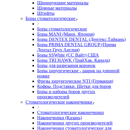
Шинирующие материалы
Шовные материалы
Штифты
Боры стоматологические
Боры стоматологические
Боры MANI (Мани. Япония)
Боры DENTEX DENTAL (Дентекс.Тайвань)
Боры PRIMA DENTAL GROUP (Прима
Дентал Груп Англия)
Боры SSWhite (СС Вайт) США
Боры TRI HAWK (ТрайХак. Канада)
Боры для разрезания коронок
Боры хирургические - шарик на длинной
ножке
Фрезы хирургические NTI (Германия)
Кофры. Подставки. Щетки для боров
Боры и наборы боров других
производителей
Стоматологические наконечники
Стоматологические наконечники
Наконечники (Казань)
Наконечники других производителей
Наконечники стоматологические для