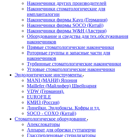
Наконечники других производителей
Наконечники стоматологические для
импланталогии
Наконечники фирмы Kavo (Германия)
Наконечники фирмы SOCO (Китай)
Наконечники фирмы W&H (Австрия)
Оборудование и средства для тех.обслуживания
наконечников
Прямые стоматологические наконечники
Роторные группы и запасные части для
наконечников
Турбинные стоматологические наконечники
Угловые стоматологические наконечники
Эндодонтические инструменты
MANI (МАНИ) Япония
Maillefer (Майлифер) Швейцария
VDW (Германия).
EUROFILE
КМИЗ (Россия)
Линейки. Эндобоксы. Кофры и тд.
SOCO - COXO (Китай)
Стоматологическое оборудование
Апекслокаторы
Аппарат для обрезки гуттаперчи
Глассперленовые стерилизаторы