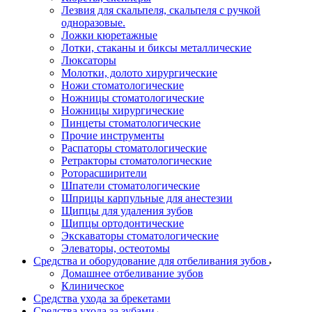
Лезвия для скальпеля, скальпеля с ручкой
одноразовые.
Ложки кюретажные
Лотки, стаканы и биксы металлические
Люксаторы
Молотки, долото хирургические
Ножи стоматологические
Ножницы стоматологические
Ножницы хирургические
Пинцеты стоматологические
Прочие инструменты
Распаторы стоматологические
Ретракторы стоматологические
Роторасширители
Шпатели стоматологические
Шприцы карпульные для анестезии
Щипцы для удаления зубов
Щипцы ортодонтические
Экскаваторы стоматологические
Элеваторы, остеотомы
Средства и оборудование для отбеливания зубов
Домашнее отбеливание зубов
Клиническое
Средства ухода за брекетами
Средства ухода за зубами