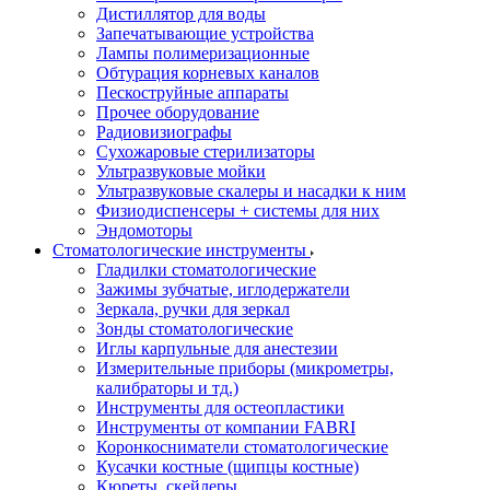
Дистиллятор для воды
Запечатывающие устройства
Лампы полимеризационные
Обтурация корневых каналов
Пескоструйные аппараты
Прочее оборудование
Радиовизиографы
Сухожаровые стерилизаторы
Ультразвуковые мойки
Ультразвуковые скалеры и насадки к ним
Физиодиспенсеры + системы для них
Эндомоторы
Стоматологические инструменты
Гладилки стоматологические
Зажимы зубчатые, иглодержатели
Зеркала, ручки для зеркал
Зонды стоматологические
Иглы карпульные для анестезии
Измерительные приборы (микрометры,
калибраторы и тд.)
Инструменты для остеопластики
Инструменты от компании FABRI
Коронкосниматели стоматологические
Кусачки костные (щипцы костные)
Кюреты, скейлеры