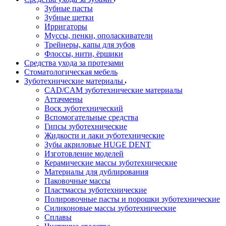
Зубные пасты
Зубные щетки
Ирригаторы
Муссы, пенки, ополаскиватели
Трейнеры, капы для зубов
Флоссы, нити, ёршики
Средства ухода за протезами
Стоматологическая мебель
Зуботехнические материалы
CAD/CAM зуботехнические материалы
Аттачмены
Воск зуботехнический
Вспомогательные средства
Гипсы зуботехнические
Жидкости и лаки зуботехнические
Зубы акриловые HUGE DENT
Изготовление моделей
Керамические массы зуботехнические
Материалы для дублирования
Паковочные массы
Пластмассы зуботехнические
Полировочные пасты и порошки зуботехнические
Силиконовые массы зуботехнические
Сплавы