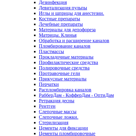
Дезинфекция
Девитализация пульпы
Иглы и шприцы для анестезии.
Костные препараты
Лечебные препараты
Материалы для депофореза
Матрицы. Клинья
Обработка и расширение каналов
Пломбирование каналов
Пластмассы
Прокладочные материалы
Профилактические средства
Полировочные средства
Протравочные гели
Прикусные материалы
Перчатки
Распломбировка каналов
РабберДам - КофферДам - ОптиДам
Ретракция десны
Рентген
Слепочные массы
Слепочные ложки.
Стерилизация
Цементы для фиксации
Цементы пломбировочные