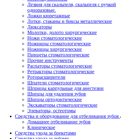
Лезвия для скальпеля, скальпеля с ручкой
одноразовые.
Ложки кюретажные
Лотки, стаканы и биксы металлические
Люксаторы
Молотки, долото хирургические
Ножи стоматологические
Ножницы стоматологические
Ножницы хирургические
Пинцеты стоматологические
Прочие инструменты
Распаторы стоматологические
Ретракторы стоматологические
Роторасширители
Шпатели стоматологические
Шприцы карпульные для анестезии
Щипцы для удаления зубов
Щипцы ортодонтические
Экскаваторы стоматологические
Элеваторы, остеотомы
Средства и оборудование для отбеливания зубов
Домашнее отбеливание зубов
Клиническое
Средства ухода за брекетами
Средства ухода за зубами