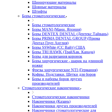
Шинирующие материалы
Шовные материалы
Штифты
Боры стоматологические
Боры стоматологические
Боры MANI (Мани. Япония)
Боры DENTEX DENTAL (Дентекс.Тайвань)
Боры PRIMA DENTAL GROUP (Прима
Дентал Груп Англия)
Боры SSWhite (СС Вайт) США
Боры TRI HAWK (ТрайХак. Канада)
Боры для разрезания коронок
Боры хирургические - шарик на длинной
ножке
Фрезы хирургические NTI (Германия)
Кофры. Подставки. Щетки для боров
Боры и наборы боров других
производителей
Стоматологические наконечники
Стоматологические наконечники
Наконечники (Казань)
Наконечники других производителей
Наконечники стоматологические для