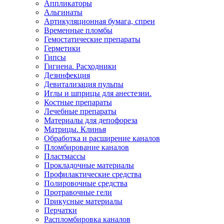
Аппликаторы
Альгинаты
Артикуляционная бумага, спреи
Временные пломбы
Гемостатические препараты
Герметики
Гипсы
Гигиена. Расходники
Дезинфекция
Девитализация пульпы
Иглы и шприцы для анестезии.
Костные препараты
Лечебные препараты
Материалы для депофореза
Матрицы. Клинья
Обработка и расширение каналов
Пломбирование каналов
Пластмассы
Прокладочные материалы
Профилактические средства
Полировочные средства
Протравочные гели
Прикусные материалы
Перчатки
Распломбировка каналов