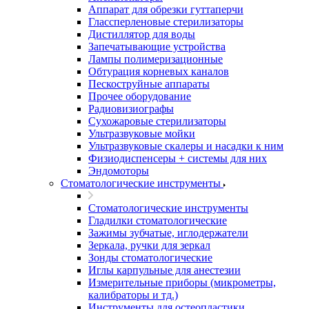
Аппарат для обрезки гуттаперчи
Глассперленовые стерилизаторы
Дистиллятор для воды
Запечатывающие устройства
Лампы полимеризационные
Обтурация корневых каналов
Пескоструйные аппараты
Прочее оборудование
Радиовизиографы
Сухожаровые стерилизаторы
Ультразвуковые мойки
Ультразвуковые скалеры и насадки к ним
Физиодиспенсеры + системы для них
Эндомоторы
Стоматологические инструменты
Стоматологические инструменты
Гладилки стоматологические
Зажимы зубчатые, иглодержатели
Зеркала, ручки для зеркал
Зонды стоматологические
Иглы карпульные для анестезии
Измерительные приборы (микрометры,
калибраторы и тд.)
Инструменты для остеопластики