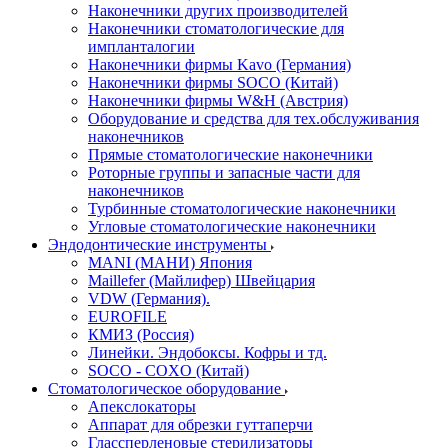
Наконечники других производителей
Наконечники стоматологические для
импланталогии
Наконечники фирмы Kavo (Германия)
Наконечники фирмы SOCO (Китай)
Наконечники фирмы W&H (Австрия)
Оборудование и средства для тех.обслуживания
наконечников
Прямые стоматологические наконечники
Роторные группы и запасные части для
наконечников
Турбинные стоматологические наконечники
Угловые стоматологические наконечники
Эндодонтические инструменты
MANI (МАНИ) Япония
Maillefer (Майлифер) Швейцария
VDW (Германия).
EUROFILE
КМИЗ (Россия)
Линейки. Эндобоксы. Кофры и тд.
SOCO - COXO (Китай)
Стоматологическое оборудование
Апекслокаторы
Аппарат для обрезки гуттаперчи
Глассперленовые стерилизаторы