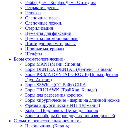
РабберДам - КофферДам - ОптиДам
Ретракция десны
Рентген
Слепочные массы
Слепочные ложки.
Стерилизация
Цементы для фиксации
Цементы пломбировочные
Шинирующие материалы
Шовные материалы
Штифты
Боры стоматологические
Боры MANI (Мани. Япония)
Боры DENTEX DENTAL (Дентекс.Тайвань)
Боры PRIMA DENTAL GROUP (Прима Дентал
Груп Англия)
Боры SSWhite (СС Вайт) США
Боры TRI HAWK (ТрайХак. Канада)
Боры для разрезания коронок
Боры хирургические - шарик на длинной ножке
Фрезы хирургические NTI (Германия)
Кофры. Подставки. Щетки для боров
Боры и наборы боров других производителей
Стоматологические наконечники
Наконечники (Казань)