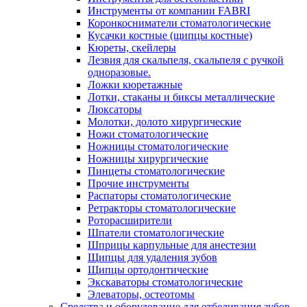
Инструменты от компании FABRI
Коронкосниматели стоматологические
Кусачки костные (щипцы костные)
Кюреты, скейлеры
Лезвия для скальпеля, скальпеля с ручкой
одноразовые.
Ложки кюретажные
Лотки, стаканы и биксы металлические
Люксаторы
Молотки, долото хирургические
Ножи стоматологические
Ножницы стоматологические
Ножницы хирургические
Пинцеты стоматологические
Прочие инструменты
Распаторы стоматологические
Ретракторы стоматологические
Роторасширители
Шпатели стоматологические
Шприцы карпульные для анестезии
Щипцы для удаления зубов
Щипцы ортодонтические
Экскаваторы стоматологические
Элеваторы, остеотомы
Средства и оборудование для отбеливания зубов