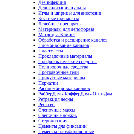
Дезинфекция
Девитализация пульпы
Иглы и шприцы для анестезии.
Костные препараты
Лечебные препараты
Материалы для депофореза
Матрицы. Клинья
Обработка и расширение каналов
Пломбирование каналов
Пластмассы
Прокладочные материалы
Профилактические средства
Полировочные средства
Протравочные гели
Прикусные материалы
Перчатки
Распломбировка каналов
РабберДам - КофферДам - ОптиДам
Ретракция десны
Рентген
Слепочные массы
Слепочные ложки.
Стерилизация
Цементы для фиксации
Цементы пломбировочные