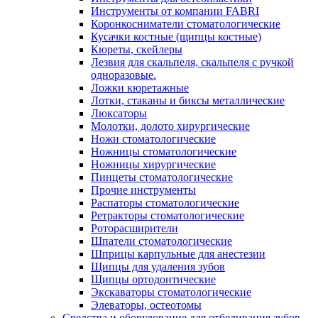
Инструменты от компании FABRI
Коронкосниматели стоматологические
Кусачки костные (щипцы костные)
Кюреты, скейлеры
Лезвия для скальпеля, скальпеля с ручкой
одноразовые.
Ложки кюретажные
Лотки, стаканы и биксы металлические
Люксаторы
Молотки, долото хирургические
Ножи стоматологические
Ножницы стоматологические
Ножницы хирургические
Пинцеты стоматологические
Прочие инструменты
Распаторы стоматологические
Ретракторы стоматологические
Роторасширители
Шпатели стоматологические
Шприцы карпульные для анестезии
Щипцы для удаления зубов
Щипцы ортодонтические
Экскаваторы стоматологические
Элеваторы, остеотомы
Средства и оборудование для отбеливания зубов