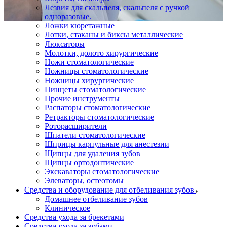
Лезвия для скальпеля, скальпеля с ручкой
одноразовые.
Ложки кюретажные
Лотки, стаканы и биксы металлические
Люксаторы
Молотки, долото хирургические
Ножи стоматологические
Ножницы стоматологические
Ножницы хирургические
Пинцеты стоматологические
Прочие инструменты
Распаторы стоматологические
Ретракторы стоматологические
Роторасширители
Шпатели стоматологические
Шприцы карпульные для анестезии
Щипцы для удаления зубов
Щипцы ортодонтические
Экскаваторы стоматологические
Элеваторы, остеотомы
Средства и оборудование для отбеливания зубов
Домашнее отбеливание зубов
Клиническое
Средства ухода за брекетами
Средства ухода за зубами