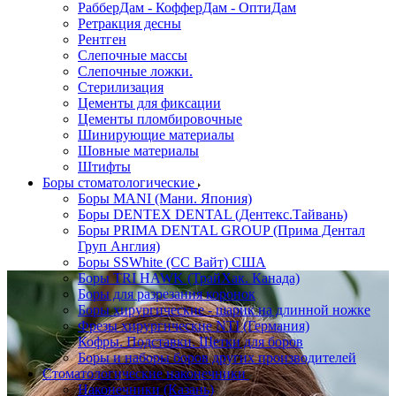
РабберДам - КофферДам - ОптиДам
Ретракция десны
Рентген
Слепочные массы
Слепочные ложки.
Стерилизация
Цементы для фиксации
Цементы пломбировочные
Шинирующие материалы
Шовные материалы
Штифты
Боры стоматологические
Боры MANI (Мани. Япония)
Боры DENTEX DENTAL (Дентекс.Тайвань)
Боры PRIMA DENTAL GROUP (Прима Дентал
Груп Англия)
Боры SSWhite (СС Вайт) США
Боры TRI HAWK (ТрайХак. Канада)
Боры для разрезания коронок
Боры хирургические - шарик на длинной ножке
Фрезы хирургические NTI (Германия)
Кофры. Подставки. Щетки для боров
Боры и наборы боров других производителей
Стоматологические наконечники
Наконечники (Казань)