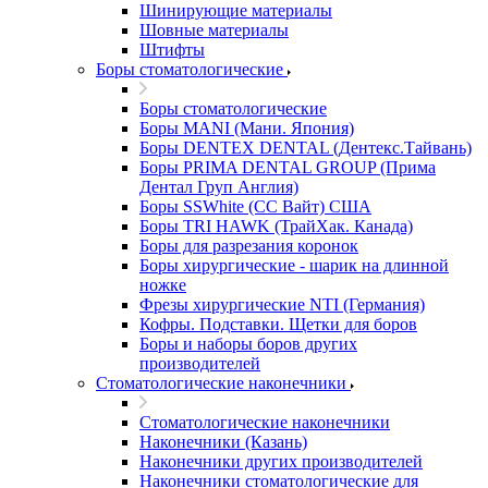
Шинирующие материалы
Шовные материалы
Штифты
Боры стоматологические
Боры стоматологические
Боры MANI (Мани. Япония)
Боры DENTEX DENTAL (Дентекс.Тайвань)
Боры PRIMA DENTAL GROUP (Прима
Дентал Груп Англия)
Боры SSWhite (СС Вайт) США
Боры TRI HAWK (ТрайХак. Канада)
Боры для разрезания коронок
Боры хирургические - шарик на длинной
ножке
Фрезы хирургические NTI (Германия)
Кофры. Подставки. Щетки для боров
Боры и наборы боров других
производителей
Стоматологические наконечники
Стоматологические наконечники
Наконечники (Казань)
Наконечники других производителей
Наконечники стоматологические для