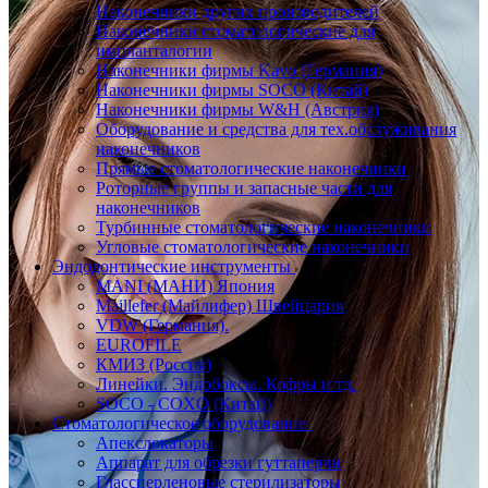
Наконечники других производителей
Наконечники стоматологические для
импланталогии
Наконечники фирмы Kavo (Германия)
Наконечники фирмы SOCO (Китай)
Наконечники фирмы W&H (Австрия)
Оборудование и средства для тех.обслуживания
наконечников
Прямые стоматологические наконечники
Роторные группы и запасные части для
наконечников
Турбинные стоматологические наконечники
Угловые стоматологические наконечники
Эндодонтические инструменты
MANI (МАНИ) Япония
Maillefer (Майлифер) Швейцария
VDW (Германия).
EUROFILE
КМИЗ (Россия)
Линейки. Эндобоксы. Кофры и тд.
SOCO - COXO (Китай)
Стоматологическое оборудование
Апекслокаторы
Аппарат для обрезки гуттаперчи
Глассперленовые стерилизаторы