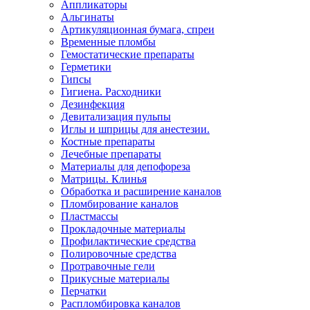
Аппликаторы
Альгинаты
Артикуляционная бумага, спреи
Временные пломбы
Гемостатические препараты
Герметики
Гипсы
Гигиена. Расходники
Дезинфекция
Девитализация пульпы
Иглы и шприцы для анестезии.
Костные препараты
Лечебные препараты
Материалы для депофореза
Матрицы. Клинья
Обработка и расширение каналов
Пломбирование каналов
Пластмассы
Прокладочные материалы
Профилактические средства
Полировочные средства
Протравочные гели
Прикусные материалы
Перчатки
Распломбировка каналов