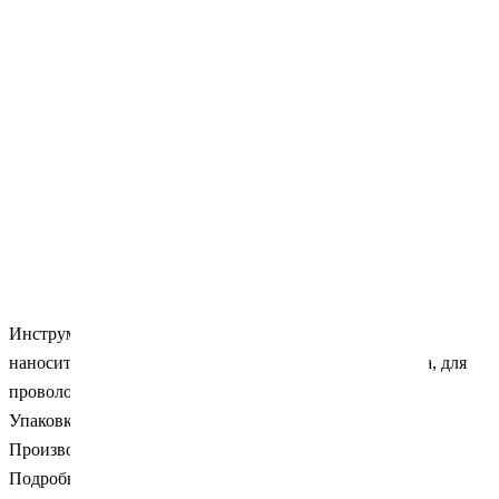
Инструмент для формирования уступов позволяющие
наносить изгибы на дугу не вынимая ее из полости рта, для
проволоки сечением до .020
Упаковка: 1 шт.
Производитель: HLW (Германия)
Подробности