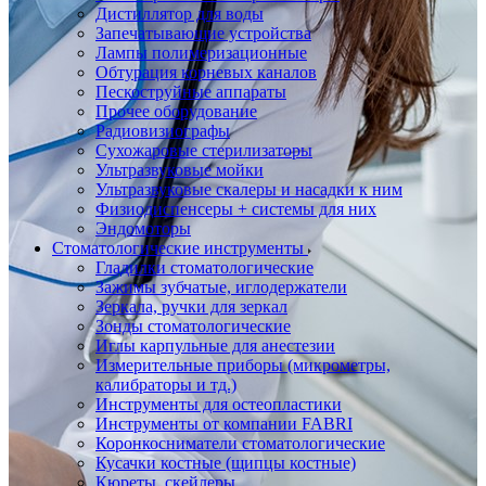
Дистиллятор для воды
Запечатывающие устройства
Лампы полимеризационные
Обтурация корневых каналов
Пескоструйные аппараты
Прочее оборудование
Радиовизиографы
Сухожаровые стерилизаторы
Ультразвуковые мойки
Ультразвуковые скалеры и насадки к ним
Физиодиспенсеры + системы для них
Эндомоторы
Стоматологические инструменты
Гладилки стоматологические
Зажимы зубчатые, иглодержатели
Зеркала, ручки для зеркал
Зонды стоматологические
Иглы карпульные для анестезии
Измерительные приборы (микрометры,
калибраторы и тд.)
Инструменты для остеопластики
Инструменты от компании FABRI
Коронкосниматели стоматологические
Кусачки костные (щипцы костные)
Кюреты, скейлеры