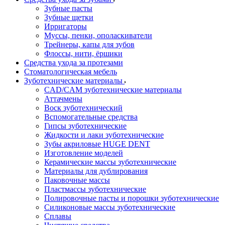
Зубные пасты
Зубные щетки
Ирригаторы
Муссы, пенки, ополаскиватели
Трейнеры, капы для зубов
Флоссы, нити, ёршики
Средства ухода за протезами
Стоматологическая мебель
Зуботехнические материалы
CAD/CAM зуботехнические материалы
Аттачмены
Воск зуботехнический
Вспомогательные средства
Гипсы зуботехнические
Жидкости и лаки зуботехнические
Зубы акриловые HUGE DENT
Изготовление моделей
Керамические массы зуботехнические
Материалы для дублирования
Паковочные массы
Пластмассы зуботехнические
Полировочные пасты и порошки зуботехнические
Силиконовые массы зуботехнические
Сплавы