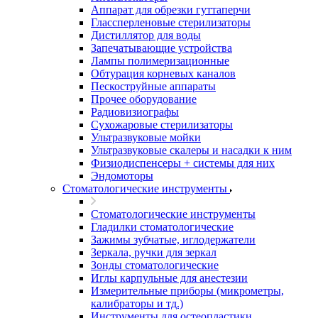
Аппарат для обрезки гуттаперчи
Глассперленовые стерилизаторы
Дистиллятор для воды
Запечатывающие устройства
Лампы полимеризационные
Обтурация корневых каналов
Пескоструйные аппараты
Прочее оборудование
Радиовизиографы
Сухожаровые стерилизаторы
Ультразвуковые мойки
Ультразвуковые скалеры и насадки к ним
Физиодиспенсеры + системы для них
Эндомоторы
Стоматологические инструменты
Стоматологические инструменты
Гладилки стоматологические
Зажимы зубчатые, иглодержатели
Зеркала, ручки для зеркал
Зонды стоматологические
Иглы карпульные для анестезии
Измерительные приборы (микрометры,
калибраторы и тд.)
Инструменты для остеопластики