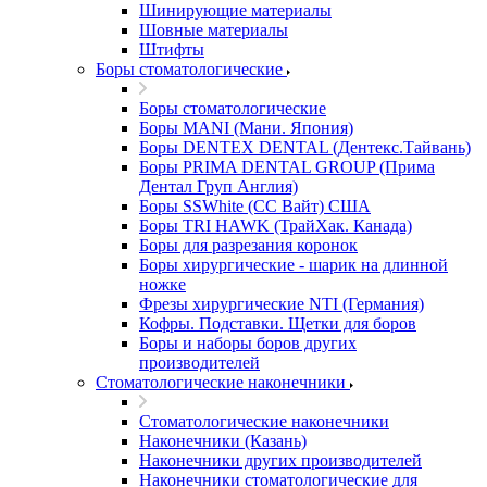
Шинирующие материалы
Шовные материалы
Штифты
Боры стоматологические
Боры стоматологические
Боры MANI (Мани. Япония)
Боры DENTEX DENTAL (Дентекс.Тайвань)
Боры PRIMA DENTAL GROUP (Прима
Дентал Груп Англия)
Боры SSWhite (СС Вайт) США
Боры TRI HAWK (ТрайХак. Канада)
Боры для разрезания коронок
Боры хирургические - шарик на длинной
ножке
Фрезы хирургические NTI (Германия)
Кофры. Подставки. Щетки для боров
Боры и наборы боров других
производителей
Стоматологические наконечники
Стоматологические наконечники
Наконечники (Казань)
Наконечники других производителей
Наконечники стоматологические для