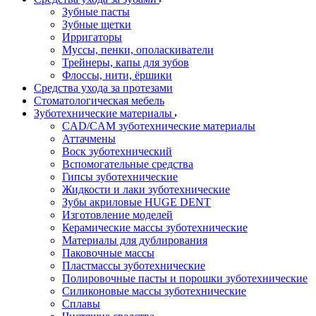
Зубные пасты
Зубные щетки
Ирригаторы
Муссы, пенки, ополаскиватели
Трейнеры, капы для зубов
Флоссы, нити, ёршики
Средства ухода за протезами
Стоматологическая мебель
Зуботехнические материалы
CAD/CAM зуботехнические материалы
Аттачмены
Воск зуботехнический
Вспомогательные средства
Гипсы зуботехнические
Жидкости и лаки зуботехнические
Зубы акриловые HUGE DENT
Изготовление моделей
Керамические массы зуботехнические
Материалы для дублирования
Паковочные массы
Пластмассы зуботехнические
Полировочные пасты и порошки зуботехнические
Силиконовые массы зуботехнические
Сплавы