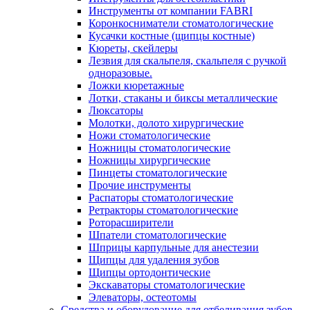
Инструменты от компании FABRI
Коронкосниматели стоматологические
Кусачки костные (щипцы костные)
Кюреты, скейлеры
Лезвия для скальпеля, скальпеля с ручкой
одноразовые.
Ложки кюретажные
Лотки, стаканы и биксы металлические
Люксаторы
Молотки, долото хирургические
Ножи стоматологические
Ножницы стоматологические
Ножницы хирургические
Пинцеты стоматологические
Прочие инструменты
Распаторы стоматологические
Ретракторы стоматологические
Роторасширители
Шпатели стоматологические
Шприцы карпульные для анестезии
Щипцы для удаления зубов
Щипцы ортодонтические
Экскаваторы стоматологические
Элеваторы, остеотомы
Средства и оборудование для отбеливания зубов