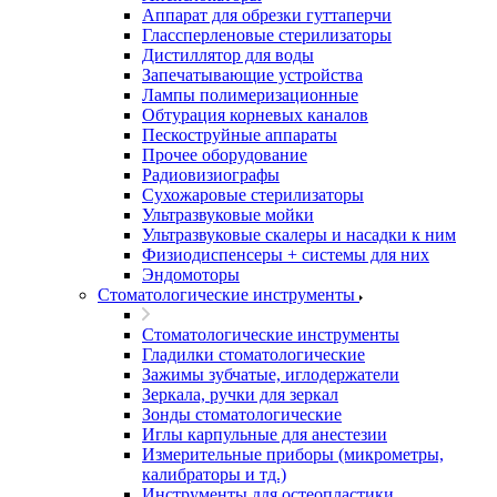
Аппарат для обрезки гуттаперчи
Глассперленовые стерилизаторы
Дистиллятор для воды
Запечатывающие устройства
Лампы полимеризационные
Обтурация корневых каналов
Пескоструйные аппараты
Прочее оборудование
Радиовизиографы
Сухожаровые стерилизаторы
Ультразвуковые мойки
Ультразвуковые скалеры и насадки к ним
Физиодиспенсеры + системы для них
Эндомоторы
Стоматологические инструменты
Стоматологические инструменты
Гладилки стоматологические
Зажимы зубчатые, иглодержатели
Зеркала, ручки для зеркал
Зонды стоматологические
Иглы карпульные для анестезии
Измерительные приборы (микрометры,
калибраторы и тд.)
Инструменты для остеопластики