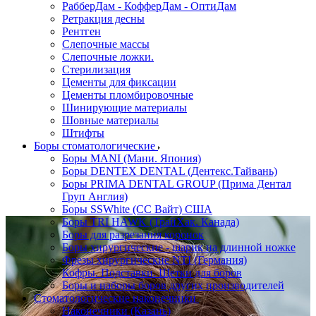
РабберДам - КофферДам - ОптиДам
Ретракция десны
Рентген
Слепочные массы
Слепочные ложки.
Стерилизация
Цементы для фиксации
Цементы пломбировочные
Шинирующие материалы
Шовные материалы
Штифты
Боры стоматологические
Боры MANI (Мани. Япония)
Боры DENTEX DENTAL (Дентекс.Тайвань)
Боры PRIMA DENTAL GROUP (Прима Дентал
Груп Англия)
Боры SSWhite (СС Вайт) США
Боры TRI HAWK (ТрайХак. Канада)
Боры для разрезания коронок
Боры хирургические - шарик на длинной ножке
Фрезы хирургические NTI (Германия)
Кофры. Подставки. Щетки для боров
Боры и наборы боров других производителей
Стоматологические наконечники
Наконечники (Казань)