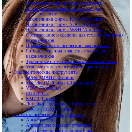
Наконечники других производителей
Наконечники стоматологические для
импланталогии
Наконечники фирмы Kavo (Германия)
Наконечники фирмы SOCO (Китай)
Наконечники фирмы W&H (Австрия)
Оборудование и средства для тех.обслуживания
наконечников
Прямые стоматологические наконечники
Роторные группы и запасные части для
наконечников
Турбинные стоматологические наконечники
Угловые стоматологические наконечники
Эндодонтические инструменты
MANI (МАНИ) Япония
Maillefer (Майлифер) Швейцария
VDW (Германия).
EUROFILE
КМИЗ (Россия)
Линейки. Эндобоксы. Кофры и тд.
SOCO - COXO (Китай)
Стоматологическое оборудование
Апекслокаторы
Аппарат для обрезки гуттаперчи
Глассперленовые стерилизаторы