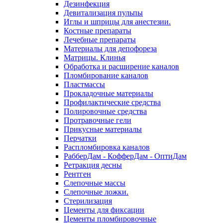
Дезинфекция
Девитализация пульпы
Иглы и шприцы для анестезии.
Костные препараты
Лечебные препараты
Материалы для депофореза
Матрицы. Клинья
Обработка и расширение каналов
Пломбирование каналов
Пластмассы
Прокладочные материалы
Профилактические средства
Полировочные средства
Протравочные гели
Прикусные материалы
Перчатки
Распломбировка каналов
РабберДам - КофферДам - ОптиДам
Ретракция десны
Рентген
Слепочные массы
Слепочные ложки.
Стерилизация
Цементы для фиксации
Цементы пломбировочные