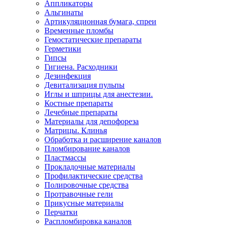
Аппликаторы
Альгинаты
Артикуляционная бумага, спреи
Временные пломбы
Гемостатические препараты
Герметики
Гипсы
Гигиена. Расходники
Дезинфекция
Девитализация пульпы
Иглы и шприцы для анестезии.
Костные препараты
Лечебные препараты
Материалы для депофореза
Матрицы. Клинья
Обработка и расширение каналов
Пломбирование каналов
Пластмассы
Прокладочные материалы
Профилактические средства
Полировочные средства
Протравочные гели
Прикусные материалы
Перчатки
Распломбировка каналов