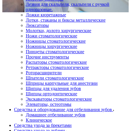
Лезвия для скальпеля, скальпеля с ручкой
одноразовые.
Ложки кюретажные
Лотки, стаканы и биксы металлические
Люксаторы
Молотки, долото хирургические
Ножи стоматологические
Ножницы стоматологические
Ножницы хирургические
Пинцеты стоматологические
Прочие инструменты
Распаторы стоматологические
Ретракторы стоматологические
Роторасширители
Шпатели стоматологические
Шприцы карпульные для анестезии
Щипцы для удаления зубов
Щипцы ортодонтические
Экскаваторы стоматологические
Элеваторы, остеотомы
Средства и оборудование для отбеливания зубов
Домашнее отбеливание зубов
Клиническое
Средства ухода за брекетами
Средства ухода за зубами