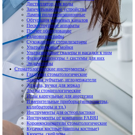
Дистиллятор для воды
Запечатывающие устройства
Лампы полимеризационные
Обтурация корневых каналов
Пескоструйные аппараты
Прочее оборудование
Радиовизиографы
Сухожаровые стерилизаторы
Ультразвуковые мойки
Ультразвуковые скалеры и насадки к ним
Физиодиспенсеры + системы для них
Эндомоторы
Стоматологические инструменты
Гладилки стоматологические
Зажимы зубчатые, иглодержатели
Зеркала, ручки для зеркал
Зонды стоматологические
Иглы карпульные для анестезии
Измерительные приборы (микрометры,
калибраторы и тд.)
Инструменты для остеопластики
Инструменты от компании FABRI
Коронкосниматели стоматологические
Кусачки костные (щипцы костные)
Кюреты, скейлеры