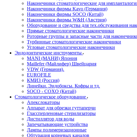
Наконечники стоматологические для импланталоги
Наконечники фирмы Kavo (Германия)
Наконечники фирмы SOCO (Китай)
Наконечники фирмы W&H (Австрия)
Оборудование и средства для тех.обслуживания на
Прямые стоматологические наконечники
Роторные группы и запасные части для наконечник
Турбинные стоматологические наконечники
Угловые стоматологические наконечники
Эндодонтические инструменты
MANI (МАНИ) Япония
Maillefer (Майлифер) Швейцария
VDW (Германия).
EUROFILE
КМИЗ (Россия)
Линейки. Эндобоксы. Кофры и тд.
SOCO - COXO (Китай)
Стоматологическое оборудование
Апекслокаторы
Аппарат для обрезки гуттаперчи
Глассперленовые стерилизаторы
Дистиллятор для воды
Запечатывающие устройства
Лампы полимеризационные
Обтурация корневых каналов