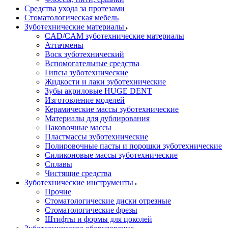
Средства ухода за протезами
Стоматологическая мебель
Зуботехнические материалы
CAD/CAM зуботехнические материалы
Аттачмены
Воск зуботехнический
Вспомогательные средства
Гипсы зуботехнические
Жидкости и лаки зуботехнические
Зубы акриловые HUGE DENT
Изготовление моделей
Керамические массы зуботехнические
Материалы для дублирования
Паковочные массы
Пластмассы зуботехнические
Полировочные пасты и порошки зуботехнические
Силиконовые массы зуботехнические
Сплавы
Чистящие средства
Зуботехнические инструменты
Прочие
Стоматологические диски отрезные
Стоматологические фрезы
Штифты и формы для цоколей