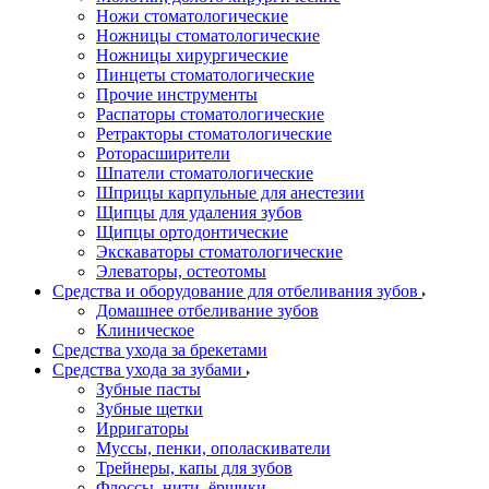
Ножи стоматологические
Ножницы стоматологические
Ножницы хирургические
Пинцеты стоматологические
Прочие инструменты
Распаторы стоматологические
Ретракторы стоматологические
Роторасширители
Шпатели стоматологические
Шприцы карпульные для анестезии
Щипцы для удаления зубов
Щипцы ортодонтические
Экскаваторы стоматологические
Элеваторы, остеотомы
Средства и оборудование для отбеливания зубов
Домашнее отбеливание зубов
Клиническое
Средства ухода за брекетами
Средства ухода за зубами
Зубные пасты
Зубные щетки
Ирригаторы
Муссы, пенки, ополаскиватели
Трейнеры, капы для зубов
Флоссы, нити, ёршики