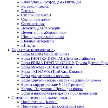
РабберДам - КофферДам - ОптиДам
Ретракция десны
Рентген
Слепочные массы
Слепочные ложки.
Стерилизация
Цементы для фиксации
Цементы пломбировочные
Шинирующие материалы
Шовные материалы
Штифты
Боры стоматологические
Боры MANI (Мани. Япония)
Боры DENTEX DENTAL (Дентекс.Тайвань)
Боры PRIMA DENTAL GROUP (Прима Дентал Груп
Боры SSWhite (СС Вайт) США
Боры TRI HAWK (ТрайХак. Канада)
Боры для разрезания коронок
Боры хирургические - шарик на длинной ножке
Фрезы хирургические NTI (Германия)
Кофры. Подставки. Щетки для боров
Боры и наборы боров других производителей
Стоматологические наконечники
Наконечники (Казань)
Наконечники других производителей