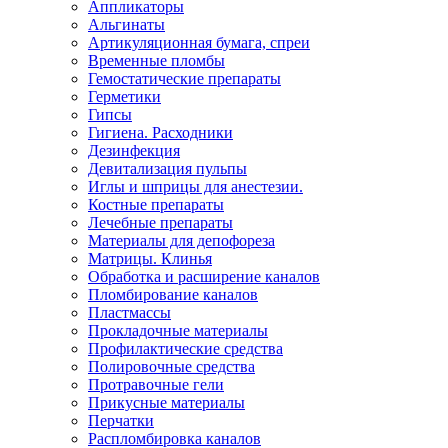
Аппликаторы
Альгинаты
Артикуляционная бумага, спреи
Временные пломбы
Гемостатические препараты
Герметики
Гипсы
Гигиена. Расходники
Дезинфекция
Девитализация пульпы
Иглы и шприцы для анестезии.
Костные препараты
Лечебные препараты
Материалы для депофореза
Матрицы. Клинья
Обработка и расширение каналов
Пломбирование каналов
Пластмассы
Прокладочные материалы
Профилактические средства
Полировочные средства
Протравочные гели
Прикусные материалы
Перчатки
Распломбировка каналов