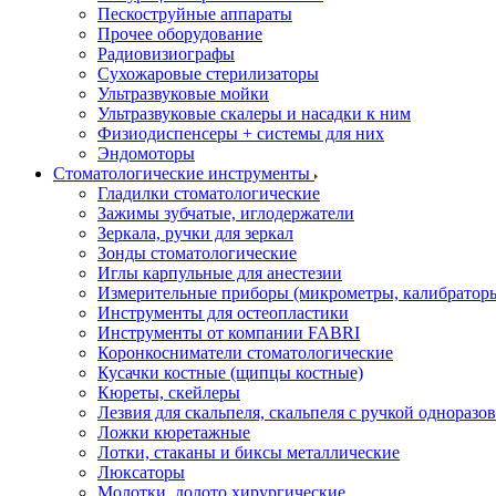
Пескоструйные аппараты
Прочее оборудование
Радиовизиографы
Сухожаровые стерилизаторы
Ультразвуковые мойки
Ультразвуковые скалеры и насадки к ним
Физиодиспенсеры + системы для них
Эндомоторы
Стоматологические инструменты
Гладилки стоматологические
Зажимы зубчатые, иглодержатели
Зеркала, ручки для зеркал
Зонды стоматологические
Иглы карпульные для анестезии
Измерительные приборы (микрометры, калибраторы
Инструменты для остеопластики
Инструменты от компании FABRI
Коронкосниматели стоматологические
Кусачки костные (щипцы костные)
Кюреты, скейлеры
Лезвия для скальпеля, скальпеля с ручкой одноразо
Ложки кюретажные
Лотки, стаканы и биксы металлические
Люксаторы
Молотки, долото хирургические