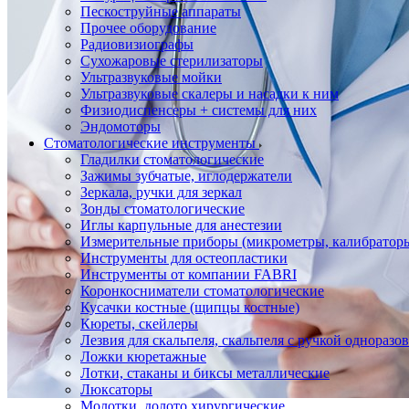
Пескоструйные аппараты
Прочее оборудование
Радиовизиографы
Сухожаровые стерилизаторы
Ультразвуковые мойки
Ультразвуковые скалеры и насадки к ним
Физиодиспенсеры + системы для них
Эндомоторы
Стоматологические инструменты
Гладилки стоматологические
Зажимы зубчатые, иглодержатели
Зеркала, ручки для зеркал
Зонды стоматологические
Иглы карпульные для анестезии
Измерительные приборы (микрометры, калибраторы
Инструменты для остеопластики
Инструменты от компании FABRI
Коронкосниматели стоматологические
Кусачки костные (щипцы костные)
Кюреты, скейлеры
Лезвия для скальпеля, скальпеля с ручкой одноразо
Ложки кюретажные
Лотки, стаканы и биксы металлические
Люксаторы
Молотки, долото хирургические