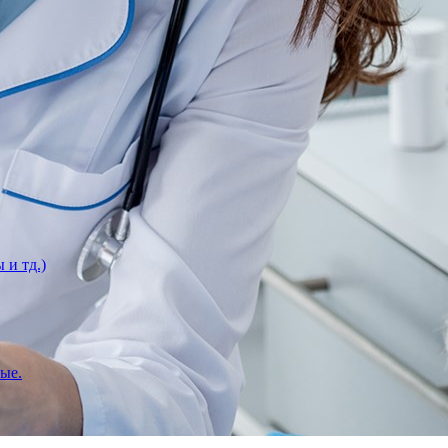
 и тд.)
вые.