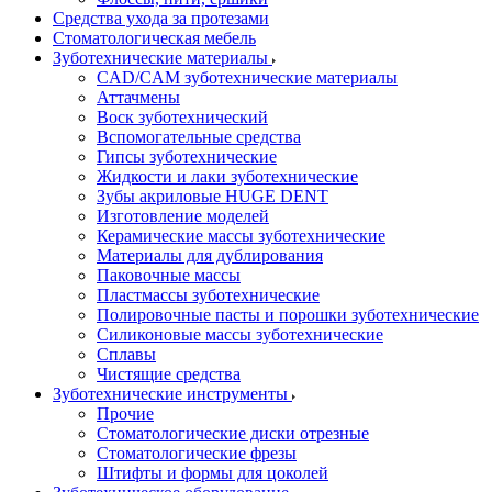
Средства ухода за протезами
Стоматологическая мебель
Зуботехнические материалы
CAD/CAM зуботехнические материалы
Аттачмены
Воск зуботехнический
Вспомогательные средства
Гипсы зуботехнические
Жидкости и лаки зуботехнические
Зубы акриловые HUGE DENT
Изготовление моделей
Керамические массы зуботехнические
Материалы для дублирования
Паковочные массы
Пластмассы зуботехнические
Полировочные пасты и порошки зуботехнические
Силиконовые массы зуботехнические
Сплавы
Чистящие средства
Зуботехнические инструменты
Прочие
Стоматологические диски отрезные
Стоматологические фрезы
Штифты и формы для цоколей