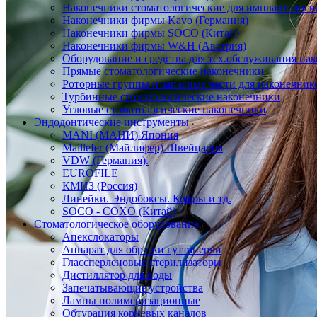
Наконечники стоматологические для импланталоги
Наконечники фирмы Kavo (Германия)
Наконечники фирмы SOCO (Китай)
Наконечники фирмы W&H (Австрия)
Оборудование и средства для тех.обслуживания на
Прямые стоматологические наконечники
Роторные группы и запасные части для наконечник
Турбинные стоматологические наконечники
Угловые стоматологические наконечники
Эндодонтические инструменты
MANI (МАНИ) Япония
Maillefer (Майлифер) Швейцария
VDW (Германия).
EUROFILE
КМИЗ (Россия)
Линейки. Эндобоксы. Кофры и тд.
SOCO - COXO (Китай)
Стоматологическое оборудование
Апекслокаторы
Аппарат для обрезки гуттаперчи
Глассперленовые стерилизаторы
Дистиллятор для воды
Запечатывающие устройства
Лампы полимеризационные
Обтурация корневых каналов