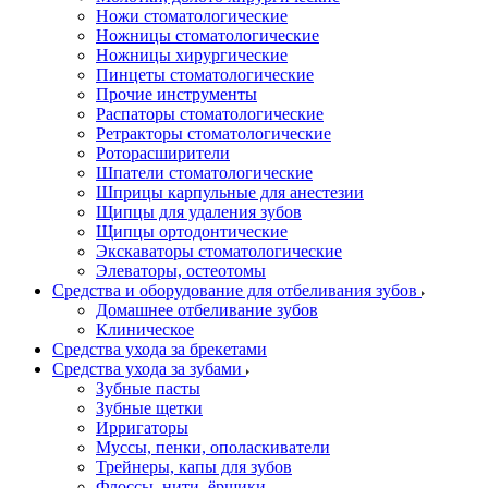
Ножи стоматологические
Ножницы стоматологические
Ножницы хирургические
Пинцеты стоматологические
Прочие инструменты
Распаторы стоматологические
Ретракторы стоматологические
Роторасширители
Шпатели стоматологические
Шприцы карпульные для анестезии
Щипцы для удаления зубов
Щипцы ортодонтические
Экскаваторы стоматологические
Элеваторы, остеотомы
Средства и оборудование для отбеливания зубов
Домашнее отбеливание зубов
Клиническое
Средства ухода за брекетами
Средства ухода за зубами
Зубные пасты
Зубные щетки
Ирригаторы
Муссы, пенки, ополаскиватели
Трейнеры, капы для зубов
Флоссы, нити, ёршики