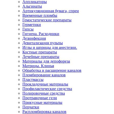
Аппликаторы
Альгинаты
Артикуляционная бумага, спреи
Временные пломбы
Гемостатические препараты
Герметики
Гипсы
Гигиена. Расходники
Дезинфекция
Девитализация пульпы
Иглы и шприцы для анестезии.
Костные препараты
Лечебные препараты
Материалы для депофореза
Матрицы. Клинья
Обработка и расширение каналов
Пломбирование каналов
Пластмассы
Прокладочные материалы
Профилактические средства
Полировочные средства
Протравочные гели
Прикусные материалы
Перчатки
Распломбировка каналов