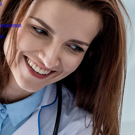
и
конечников
ов