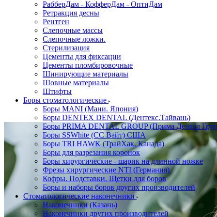
РабберДам - КофферДам - ОптиДам
Ретракция десны
Рентген
Слепочные массы
Слепочные ложки.
Стерилизация
Цементы для фиксации
Цементы пломбировочные
Шинирующие материалы
Шовные материалы
Штифты
Боры стоматологические
Боры MANI (Мани. Япония)
Боры DENTEX DENTAL (Дентекс.Тайвань)
Боры PRIMA DENTAL GROUP (Прима Дентал Груп
Боры SSWhite (СС Вайт) США
Боры TRI HAWK (ТрайХак. Канада)
Боры для разрезания коронок
Боры хирургические - шарик на длинной ножке
Фрезы хирургические NTI (Германия)
Кофры. Подставки. Щетки для боров
Боры и наборы боров других производителей
Стоматологические наконечники
Наконечники (Казань)
Наконечники других производителей