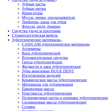
Зубные пасты
Зубные щетки
Ирригаторы
Муссы, пенки, ополаскиватели
Трейнеры, капы для зубов
Флоссы, нити, ёршики
Средства ухода за протезами
Стоматологическая мебель
Зуботехнические материалы
CAD/CAM зуботехнические материалы
Аттачмены
Воск зуботехнический
Вспомогательные средства
Гипсы зуботехнические
Жидкости и лаки зуботехнические
Зубы акриловые HUGE DENT
Изготовление моделей
Керамические массы зуботехнические
Материалы для дублирования
Паковочные массы
Пластмассы зуботехнические
Полировочные пасты и порошки зуботехнические
Силиконовые массы зуботехнические
Сплавы