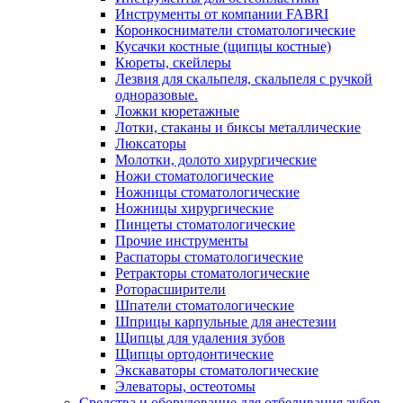
Инструменты от компании FABRI
Коронкосниматели стоматологические
Кусачки костные (щипцы костные)
Кюреты, скейлеры
Лезвия для скальпеля, скальпеля с ручкой
одноразовые.
Ложки кюретажные
Лотки, стаканы и биксы металлические
Люксаторы
Молотки, долото хирургические
Ножи стоматологические
Ножницы стоматологические
Ножницы хирургические
Пинцеты стоматологические
Прочие инструменты
Распаторы стоматологические
Ретракторы стоматологические
Роторасширители
Шпатели стоматологические
Шприцы карпульные для анестезии
Щипцы для удаления зубов
Щипцы ортодонтические
Экскаваторы стоматологические
Элеваторы, остеотомы
Средства и оборудование для отбеливания зубов