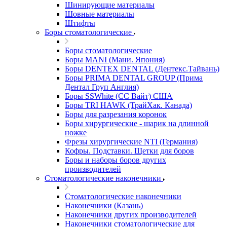
Шинирующие материалы
Шовные материалы
Штифты
Боры стоматологические
Боры стоматологические
Боры MANI (Мани. Япония)
Боры DENTEX DENTAL (Дентекс.Тайвань)
Боры PRIMA DENTAL GROUP (Прима
Дентал Груп Англия)
Боры SSWhite (СС Вайт) США
Боры TRI HAWK (ТрайХак. Канада)
Боры для разрезания коронок
Боры хирургические - шарик на длинной
ножке
Фрезы хирургические NTI (Германия)
Кофры. Подставки. Щетки для боров
Боры и наборы боров других
производителей
Стоматологические наконечники
Стоматологические наконечники
Наконечники (Казань)
Наконечники других производителей
Наконечники стоматологические для