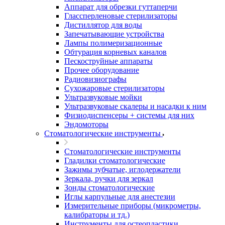
Аппарат для обрезки гуттаперчи
Глассперленовые стерилизаторы
Дистиллятор для воды
Запечатывающие устройства
Лампы полимеризационные
Обтурация корневых каналов
Пескоструйные аппараты
Прочее оборудование
Радиовизиографы
Сухожаровые стерилизаторы
Ультразвуковые мойки
Ультразвуковые скалеры и насадки к ним
Физиодиспенсеры + системы для них
Эндомоторы
Стоматологические инструменты
Стоматологические инструменты
Гладилки стоматологические
Зажимы зубчатые, иглодержатели
Зеркала, ручки для зеркал
Зонды стоматологические
Иглы карпульные для анестезии
Измерительные приборы (микрометры,
калибраторы и тд.)
Инструменты для остеопластики