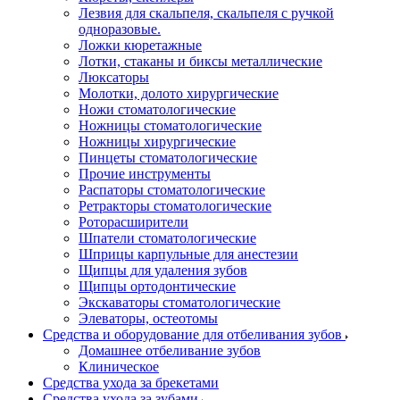
Лезвия для скальпеля, скальпеля с ручкой
одноразовые.
Ложки кюретажные
Лотки, стаканы и биксы металлические
Люксаторы
Молотки, долото хирургические
Ножи стоматологические
Ножницы стоматологические
Ножницы хирургические
Пинцеты стоматологические
Прочие инструменты
Распаторы стоматологические
Ретракторы стоматологические
Роторасширители
Шпатели стоматологические
Шприцы карпульные для анестезии
Щипцы для удаления зубов
Щипцы ортодонтические
Экскаваторы стоматологические
Элеваторы, остеотомы
Средства и оборудование для отбеливания зубов
Домашнее отбеливание зубов
Клиническое
Средства ухода за брекетами
Средства ухода за зубами