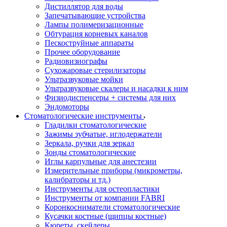
Дистиллятор для воды
Запечатывающие устройства
Лампы полимеризационные
Обтурация корневых каналов
Пескоструйные аппараты
Прочее оборудование
Радиовизиографы
Сухожаровые стерилизаторы
Ультразвуковые мойки
Ультразвуковые скалеры и насадки к ним
Физиодиспенсеры + системы для них
Эндомоторы
Стоматологические инструменты
Гладилки стоматологические
Зажимы зубчатые, иглодержатели
Зеркала, ручки для зеркал
Зонды стоматологические
Иглы карпульные для анестезии
Измерительные приборы (микрометры,
калибраторы и тд.)
Инструменты для остеопластики
Инструменты от компании FABRI
Коронкосниматели стоматологические
Кусачки костные (щипцы костные)
Кюреты, скейлеры