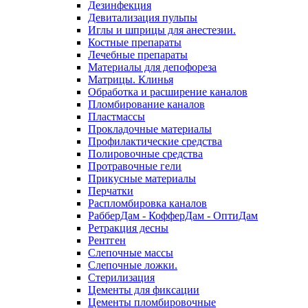
Дезинфекция
Девитализация пульпы
Иглы и шприцы для анестезии.
Костные препараты
Лечебные препараты
Материалы для депофореза
Матрицы. Клинья
Обработка и расширение каналов
Пломбирование каналов
Пластмассы
Прокладочные материалы
Профилактические средства
Полировочные средства
Протравочные гели
Прикусные материалы
Перчатки
Распломбировка каналов
РабберДам - КофферДам - ОптиДам
Ретракция десны
Рентген
Слепочные массы
Слепочные ложки.
Стерилизация
Цементы для фиксации
Цементы пломбировочные