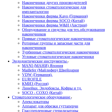
Наконечники других производителей
Наконечники стоматологические для
импланталогии
Наконечники фирмы Kavo (Германия)
Наконечники фирмы SOCO (Китай)
Наконечники фирмы W&H (Австрия)
Оборудование и средства для тех.обслуживания
наконечников
Прямые стоматологические наконечники
Роторные группы и запасные части для
наконечников
Турбинные стоматологические наконечники
Угловые стоматологические наконечники
Эндодонтические инструменты
MANI (МАНИ) Япония
Maillefer (Майлифер) Швейцария
VDW (Германия).
EUROFILE
КМИЗ (Россия)
Линейки. Эндобоксы. Кофры и тд.
SOCO - COXO (Китай)
Стоматологическое оборудование
Апекслокаторы
Аппарат для обрезки гуттаперчи
Глассперленовые стерилизаторы