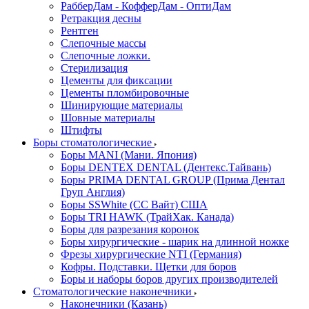
РабберДам - КофферДам - ОптиДам
Ретракция десны
Рентген
Слепочные массы
Слепочные ложки.
Стерилизация
Цементы для фиксации
Цементы пломбировочные
Шинирующие материалы
Шовные материалы
Штифты
Боры стоматологические
Боры MANI (Мани. Япония)
Боры DENTEX DENTAL (Дентекс.Тайвань)
Боры PRIMA DENTAL GROUP (Прима Дентал
Груп Англия)
Боры SSWhite (СС Вайт) США
Боры TRI HAWK (ТрайХак. Канада)
Боры для разрезания коронок
Боры хирургические - шарик на длинной ножке
Фрезы хирургические NTI (Германия)
Кофры. Подставки. Щетки для боров
Боры и наборы боров других производителей
Стоматологические наконечники
Наконечники (Казань)