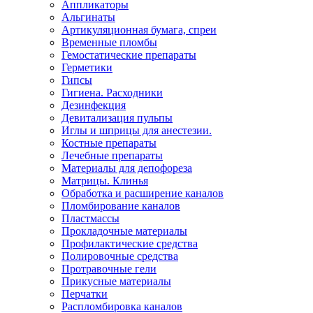
Аппликаторы
Альгинаты
Артикуляционная бумага, спреи
Временные пломбы
Гемостатические препараты
Герметики
Гипсы
Гигиена. Расходники
Дезинфекция
Девитализация пульпы
Иглы и шприцы для анестезии.
Костные препараты
Лечебные препараты
Материалы для депофореза
Матрицы. Клинья
Обработка и расширение каналов
Пломбирование каналов
Пластмассы
Прокладочные материалы
Профилактические средства
Полировочные средства
Протравочные гели
Прикусные материалы
Перчатки
Распломбировка каналов