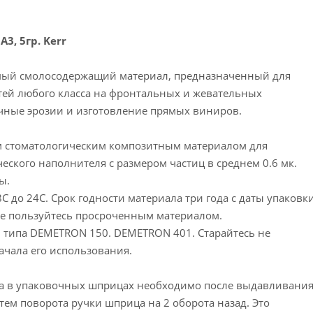
3, 5гр. Kerr
мый смолосодержащий материал, предназначенный для
тей любого класса на фронтальных и жевательных
ишеечные эрозии и изготовление прямых виниров.
м стоматологическим композитным материалом для
еского наполнителя с размером частиц в среднем 0.6 мк.
ны.
 до 24С. Срок годности материала три года с даты упаковки
Не пользуйтесь просроченным материалом.
 типа DEMETRON 150. DEMETRON 401. Старайтесь не
ачала его использования.
а в упаковочных шприцах необходимо после выдавливани
ем поворота ручки шприца на 2 оборота назад. Это