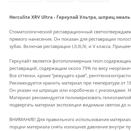
Herculite XRV Ultra - Геркулай Ультра, шприц эмаль A
Стоматологический реставрационный светоотверждае
прямого нанесения. Он показан для реставрации полос
зубах.
Включая реставрации I,II,III,IV, и V класса. Пр
Геркулайт является фотополимерным resin-содержащи
реставраций, содержащим около 79% по весу неорганич
Все оттенки, кроме “режущего края”, рентгеноконтраст
Рекомендуется хранить материал при температуре от 18С
Он указан на шприцах или коробочках с унизондами. 
Материал рекомендуется полимеризовать гелиолампой
подвергать материал экспозиции видимым светом до н
ВНИМАНИЕ! Для правильного использования материал
порции материала снять излишнее давление внутри пут