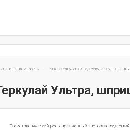
—
Световые композиты
KERR (Геркулайт XRV, Геркулайт ультра, Поинт
 Геркулай Ультра, шпри
Стоматологический реставрационный светоотверждаемый