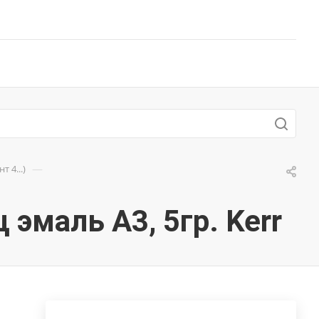
—
 4...)
ц эмаль A3, 5гр. Kerr