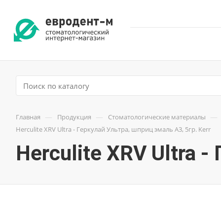
—
—
—
Главная
Продукция
Стоматологические материалы
Herculite XRV Ultra - Геркулай Ультра, шприц эмаль A3, 5гр. Kerr
Herculite XRV Ultra -