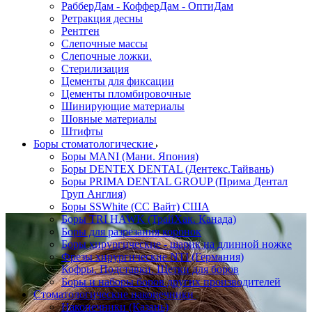
РабберДам - КофферДам - ОптиДам
Ретракция десны
Рентген
Слепочные массы
Слепочные ложки.
Стерилизация
Цементы для фиксации
Цементы пломбировочные
Шинирующие материалы
Шовные материалы
Штифты
Боры стоматологические
Боры MANI (Мани. Япония)
Боры DENTEX DENTAL (Дентекс.Тайвань)
Боры PRIMA DENTAL GROUP (Прима Дентал
Груп Англия)
Боры SSWhite (СС Вайт) США
Боры TRI HAWK (ТрайХак. Канада)
Боры для разрезания коронок
Боры хирургические - шарик на длинной ножке
Фрезы хирургические NTI (Германия)
Кофры. Подставки. Щетки для боров
Боры и наборы боров других производителей
Стоматологические наконечники
Наконечники (Казань)