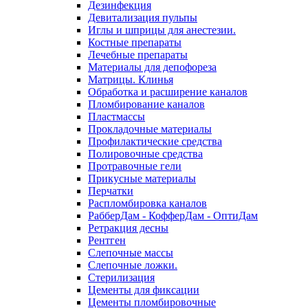
Дезинфекция
Девитализация пульпы
Иглы и шприцы для анестезии.
Костные препараты
Лечебные препараты
Материалы для депофореза
Матрицы. Клинья
Обработка и расширение каналов
Пломбирование каналов
Пластмассы
Прокладочные материалы
Профилактические средства
Полировочные средства
Протравочные гели
Прикусные материалы
Перчатки
Распломбировка каналов
РабберДам - КофферДам - ОптиДам
Ретракция десны
Рентген
Слепочные массы
Слепочные ложки.
Стерилизация
Цементы для фиксации
Цементы пломбировочные