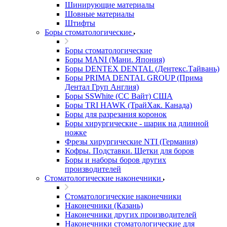
Шинирующие материалы
Шовные материалы
Штифты
Боры стоматологические
Боры стоматологические
Боры MANI (Мани. Япония)
Боры DENTEX DENTAL (Дентекс.Тайвань)
Боры PRIMA DENTAL GROUP (Прима
Дентал Груп Англия)
Боры SSWhite (СС Вайт) США
Боры TRI HAWK (ТрайХак. Канада)
Боры для разрезания коронок
Боры хирургические - шарик на длинной
ножке
Фрезы хирургические NTI (Германия)
Кофры. Подставки. Щетки для боров
Боры и наборы боров других
производителей
Стоматологические наконечники
Стоматологические наконечники
Наконечники (Казань)
Наконечники других производителей
Наконечники стоматологические для