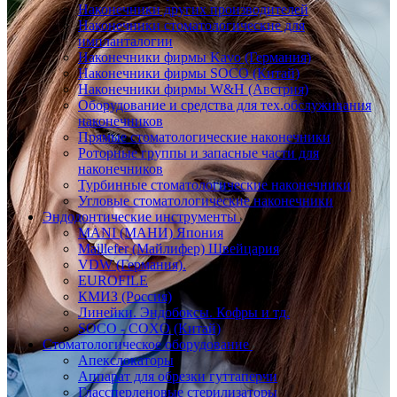
Наконечники других производителей
Наконечники стоматологические для
импланталогии
Наконечники фирмы Kavo (Германия)
Наконечники фирмы SOCO (Китай)
Наконечники фирмы W&H (Австрия)
Оборудование и средства для тех.обслуживания
наконечников
Прямые стоматологические наконечники
Роторные группы и запасные части для
наконечников
Турбинные стоматологические наконечники
Угловые стоматологические наконечники
Эндодонтические инструменты
MANI (МАНИ) Япония
Maillefer (Майлифер) Швейцария
VDW (Германия).
EUROFILE
КМИЗ (Россия)
Линейки. Эндобоксы. Кофры и тд.
SOCO - COXO (Китай)
Стоматологическое оборудование
Апекслокаторы
Аппарат для обрезки гуттаперчи
Глассперленовые стерилизаторы