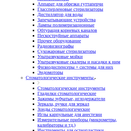
Аппарат для обрезки гуттаперчи
Глассперленовые стерилизаторы
Дистиллятор для воды
Запечатывающие устройства
Лампы полимеризационные
Обтурация корневых каналов
Пескоструйные аппараты
Прочее оборудование
Радиовизиографы
Сухожаровые стерилизаторы
Ультразвуковые мойки
Ультразвуковые скалеры и насадки к ним
Физиодиспенсеры + системы для них
Эндомоторы
Стоматологические инструменты
Стоматологические инструменты
Гладилки стоматологические
Зажимы зубчатые, иглодержатели
Зеркала, ручки для зеркал
Зонды стоматологические
Иглы карпульные для анестезии
Измерительные приборы (микрометры,
калибраторы и тд.)
Инструменты для остеопластики