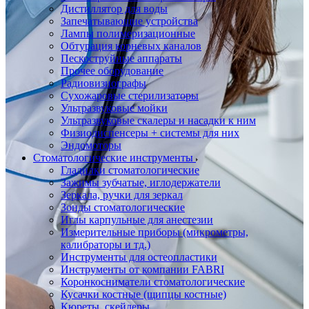
Дистиллятор для воды
Запечатывающие устройства
Лампы полимеризационные
Обтурация корневых каналов
Пескоструйные аппараты
Прочее оборудование
Радиовизиографы
Сухожаровые стерилизаторы
Ультразвуковые мойки
Ультразвуковые скалеры и насадки к ним
Физиодиспенсеры + системы для них
Эндомоторы
Стоматологические инструменты
Гладилки стоматологические
Зажимы зубчатые, иглодержатели
Зеркала, ручки для зеркал
Зонды стоматологические
Иглы карпульные для анестезии
Измерительные приборы (микрометры,
калибраторы и тд.)
Инструменты для остеопластики
Инструменты от компании FABRI
Коронкосниматели стоматологические
Кусачки костные (щипцы костные)
Кюреты, скейлеры