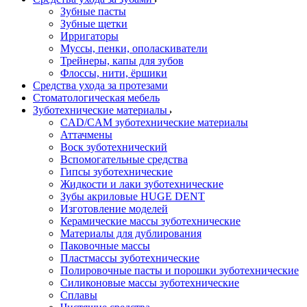
Зубные пасты
Зубные щетки
Ирригаторы
Муссы, пенки, ополаскиватели
Трейнеры, капы для зубов
Флоссы, нити, ёршики
Средства ухода за протезами
Стоматологическая мебель
Зуботехнические материалы
CAD/CAM зуботехнические материалы
Аттачмены
Воск зуботехнический
Вспомогательные средства
Гипсы зуботехнические
Жидкости и лаки зуботехнические
Зубы акриловые HUGE DENT
Изготовление моделей
Керамические массы зуботехнические
Материалы для дублирования
Паковочные массы
Пластмассы зуботехнические
Полировочные пасты и порошки зуботехнические
Силиконовые массы зуботехнические
Сплавы