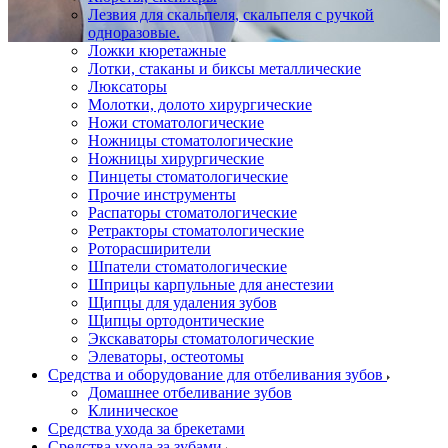
Лезвия для скальпеля, скальпеля с ручкой
одноразовые.
Ложки кюретажные
Лотки, стаканы и биксы металлические
Люксаторы
Молотки, долото хирургические
Ножи стоматологические
Ножницы стоматологические
Ножницы хирургические
Пинцеты стоматологические
Прочие инструменты
Распаторы стоматологические
Ретракторы стоматологические
Роторасширители
Шпатели стоматологические
Шприцы карпульные для анестезии
Щипцы для удаления зубов
Щипцы ортодонтические
Экскаваторы стоматологические
Элеваторы, остеотомы
Средства и оборудование для отбеливания зубов
Домашнее отбеливание зубов
Клиническое
Средства ухода за брекетами
Средства ухода за зубами