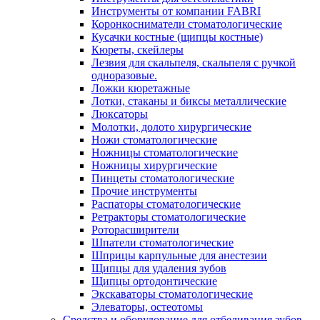
Инструменты от компании FABRI
Коронкосниматели стоматологические
Кусачки костные (щипцы костные)
Кюреты, скейлеры
Лезвия для скальпеля, скальпеля с ручкой
одноразовые.
Ложки кюретажные
Лотки, стаканы и биксы металлические
Люксаторы
Молотки, долото хирургические
Ножи стоматологические
Ножницы стоматологические
Ножницы хирургические
Пинцеты стоматологические
Прочие инструменты
Распаторы стоматологические
Ретракторы стоматологические
Роторасширители
Шпатели стоматологические
Шприцы карпульные для анестезии
Щипцы для удаления зубов
Щипцы ортодонтические
Экскаваторы стоматологические
Элеваторы, остеотомы
Средства и оборудование для отбеливания зубов