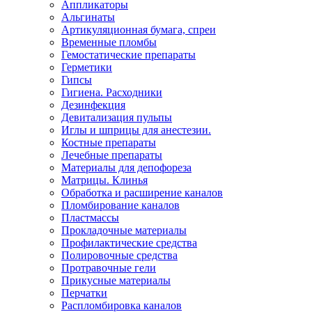
Аппликаторы
Альгинаты
Артикуляционная бумага, спреи
Временные пломбы
Гемостатические препараты
Герметики
Гипсы
Гигиена. Расходники
Дезинфекция
Девитализация пульпы
Иглы и шприцы для анестезии.
Костные препараты
Лечебные препараты
Материалы для депофореза
Матрицы. Клинья
Обработка и расширение каналов
Пломбирование каналов
Пластмассы
Прокладочные материалы
Профилактические средства
Полировочные средства
Протравочные гели
Прикусные материалы
Перчатки
Распломбировка каналов