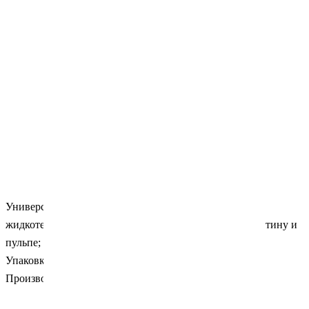
Универсальный светотверждаемый наногибридный
жидкотекучий композит; хорошая прилегаемость к дентину и
пульпе; легко моделируется и полируется.
Упаковка: шпр. х 2гр., оттенок A3.
Производитель: President Dental (Германия).