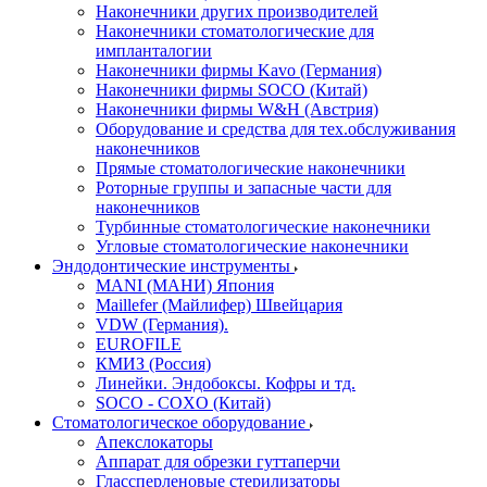
Наконечники других производителей
Наконечники стоматологические для
импланталогии
Наконечники фирмы Kavo (Германия)
Наконечники фирмы SOCO (Китай)
Наконечники фирмы W&H (Австрия)
Оборудование и средства для тех.обслуживания
наконечников
Прямые стоматологические наконечники
Роторные группы и запасные части для
наконечников
Турбинные стоматологические наконечники
Угловые стоматологические наконечники
Эндодонтические инструменты
MANI (МАНИ) Япония
Maillefer (Майлифер) Швейцария
VDW (Германия).
EUROFILE
КМИЗ (Россия)
Линейки. Эндобоксы. Кофры и тд.
SOCO - COXO (Китай)
Стоматологическое оборудование
Апекслокаторы
Аппарат для обрезки гуттаперчи
Глассперленовые стерилизаторы