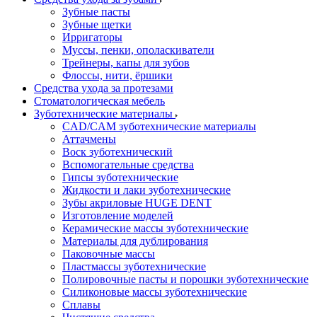
Зубные пасты
Зубные щетки
Ирригаторы
Муссы, пенки, ополаскиватели
Трейнеры, капы для зубов
Флоссы, нити, ёршики
Средства ухода за протезами
Стоматологическая мебель
Зуботехнические материалы
CAD/CAM зуботехнические материалы
Аттачмены
Воск зуботехнический
Вспомогательные средства
Гипсы зуботехнические
Жидкости и лаки зуботехнические
Зубы акриловые HUGE DENT
Изготовление моделей
Керамические массы зуботехнические
Материалы для дублирования
Паковочные массы
Пластмассы зуботехнические
Полировочные пасты и порошки зуботехнические
Силиконовые массы зуботехнические
Сплавы