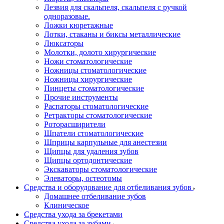
Лезвия для скальпеля, скальпеля с ручкой
одноразовые.
Ложки кюретажные
Лотки, стаканы и биксы металлические
Люксаторы
Молотки, долото хирургические
Ножи стоматологические
Ножницы стоматологические
Ножницы хирургические
Пинцеты стоматологические
Прочие инструменты
Распаторы стоматологические
Ретракторы стоматологические
Роторасширители
Шпатели стоматологические
Шприцы карпульные для анестезии
Щипцы для удаления зубов
Щипцы ортодонтические
Экскаваторы стоматологические
Элеваторы, остеотомы
Средства и оборудование для отбеливания зубов
Домашнее отбеливание зубов
Клиническое
Средства ухода за брекетами
Средства ухода за зубами