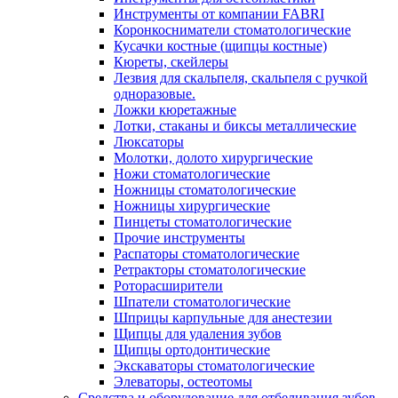
Инструменты от компании FABRI
Коронкосниматели стоматологические
Кусачки костные (щипцы костные)
Кюреты, скейлеры
Лезвия для скальпеля, скальпеля с ручкой
одноразовые.
Ложки кюретажные
Лотки, стаканы и биксы металлические
Люксаторы
Молотки, долото хирургические
Ножи стоматологические
Ножницы стоматологические
Ножницы хирургические
Пинцеты стоматологические
Прочие инструменты
Распаторы стоматологические
Ретракторы стоматологические
Роторасширители
Шпатели стоматологические
Шприцы карпульные для анестезии
Щипцы для удаления зубов
Щипцы ортодонтические
Экскаваторы стоматологические
Элеваторы, остеотомы
Средства и оборудование для отбеливания зубов