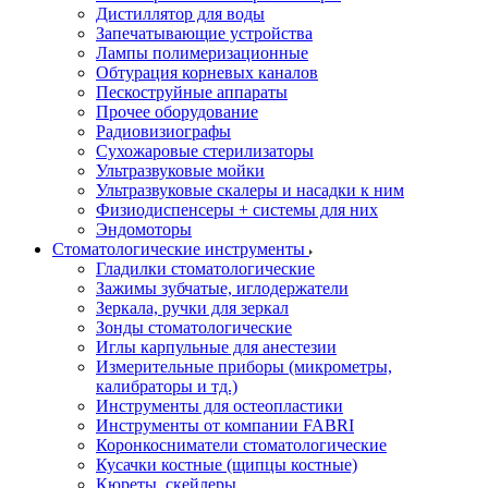
Дистиллятор для воды
Запечатывающие устройства
Лампы полимеризационные
Обтурация корневых каналов
Пескоструйные аппараты
Прочее оборудование
Радиовизиографы
Сухожаровые стерилизаторы
Ультразвуковые мойки
Ультразвуковые скалеры и насадки к ним
Физиодиспенсеры + системы для них
Эндомоторы
Стоматологические инструменты
Гладилки стоматологические
Зажимы зубчатые, иглодержатели
Зеркала, ручки для зеркал
Зонды стоматологические
Иглы карпульные для анестезии
Измерительные приборы (микрометры,
калибраторы и тд.)
Инструменты для остеопластики
Инструменты от компании FABRI
Коронкосниматели стоматологические
Кусачки костные (щипцы костные)
Кюреты, скейлеры