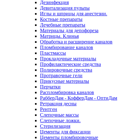
Дезинфекция
Девитализация пульпы
Иглы и шприцы для анестезии.
Костные препараты
Лечебные препараты
Материалы для депофореза
Матрицы. Клинья
Обработка и расширение каналов
Пломбирование каналов
Пластмассы
Прокладочные материалы
Профилактические средства
Полировочные средства
Протравочные гели
Прикусные материалы
Перчатки
Распломбировка каналов
РабберДам - КофферДам - ОптиДам
Ретракция десны
Рентген
Слепочные массы
Слепочные ложки.
Стерилизация
Цементы для фиксации
Цементы пломбировочные