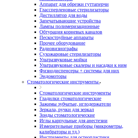
Аппарат для обрезки гуттаперчи
Глассперленовые стерилизаторы
Дистиллятор для воды
Запечатывающие устройства
Лампы полимеризационные
Обтурация корневых каналов
Пескоструйные аппараты
Прочее оборудование
Радиовизиографы
Сухожаровые стерилизаторы
Ультразвуковые мойки
Ультразвуковые скалеры и насадки к ним
Физиодиспенсеры + системы для них
Эндомоторы
Стоматологические инструменты
Стоматологические инструменты
Гладилки стоматологические
Зажимы зубчатые, иглодержатели
Зеркала, ручки для зеркал
Зонды стоматологические
Иглы карпульные для анестезии
Измерительные приборы (микрометры,
калибраторы и тд.)
Инструменты для остеопластики