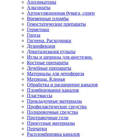
Аппликаторы
Альгинаты
Артикуляционная бумага, спреи
Временные пломбы
Гемостатические препараты
Герметики
Гипсы
Гигиена. Расходники
Дезинфекция
Девитализация пульпы
Иглы и шприцы для анестезии.
Костные препараты
Лечебные препараты
Материалы для депофореза
Матрицы. Клинья
Обработка и расширение каналов
Пломбирование каналов
Пластмассы
Прокладочные материалы
Профилактические средства
Полировочные средства
Протравочные гели
Прикусные материалы
Перчатки
Распломбировка каналов