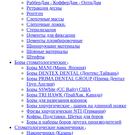
РабберДам - КофферДам - ОптиДам
Ретракция десны
Рентген
Слепочные массы
Слепочные ложки.
Стерилизация
Цементы для фиксации
Цементы пломбировочные
Шинирующие материалы
Шовные материалы
Штифты
Боры стоматологические
Боры MANI (Мани. Япония)
Боры DENTEX DENTAL (Дентекс.Тайвань)
Боры PRIMA DENTAL GROUP (Прима Дентал
Груп Англия)
Боры SSWhite (СС Вайт) США
Боры TRI HAWK (ТрайХак. Канада)
Боры для разрезания коронок
Боры хирургические - шарик на длинной ножке
Фрезы хирургические NTI (Германия)
Кофры. Подставки. Щетки для боров
Боры и наборы боров других производителей
Стоматологические наконечники
Наконечники (Казань)