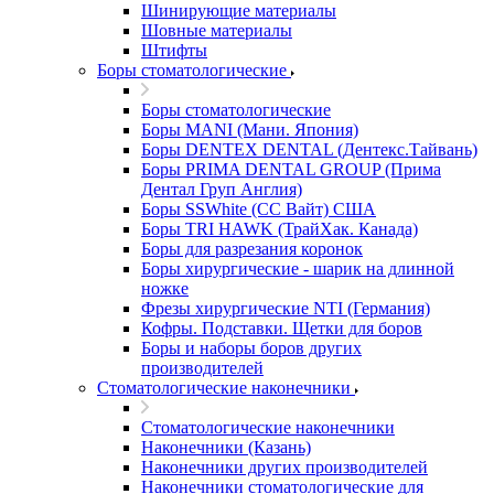
Шинирующие материалы
Шовные материалы
Штифты
Боры стоматологические
Боры стоматологические
Боры MANI (Мани. Япония)
Боры DENTEX DENTAL (Дентекс.Тайвань)
Боры PRIMA DENTAL GROUP (Прима
Дентал Груп Англия)
Боры SSWhite (СС Вайт) США
Боры TRI HAWK (ТрайХак. Канада)
Боры для разрезания коронок
Боры хирургические - шарик на длинной
ножке
Фрезы хирургические NTI (Германия)
Кофры. Подставки. Щетки для боров
Боры и наборы боров других
производителей
Стоматологические наконечники
Стоматологические наконечники
Наконечники (Казань)
Наконечники других производителей
Наконечники стоматологические для