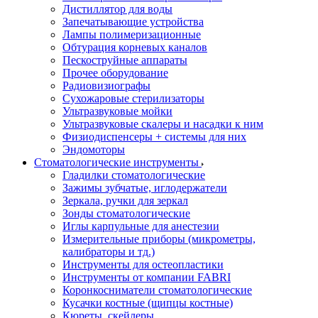
Дистиллятор для воды
Запечатывающие устройства
Лампы полимеризационные
Обтурация корневых каналов
Пескоструйные аппараты
Прочее оборудование
Радиовизиографы
Сухожаровые стерилизаторы
Ультразвуковые мойки
Ультразвуковые скалеры и насадки к ним
Физиодиспенсеры + системы для них
Эндомоторы
Стоматологические инструменты
Гладилки стоматологические
Зажимы зубчатые, иглодержатели
Зеркала, ручки для зеркал
Зонды стоматологические
Иглы карпульные для анестезии
Измерительные приборы (микрометры,
калибраторы и тд.)
Инструменты для остеопластики
Инструменты от компании FABRI
Коронкосниматели стоматологические
Кусачки костные (щипцы костные)
Кюреты, скейлеры