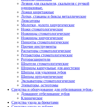
Лезвия для скальпеля, скальпеля с ручкой
одноразовые.
Ложки кюретажные
Лотки, стаканы и биксы металлические
Люксаторы
Молотки, долото хирургические
Ножи стоматологические
Ножницы стоматологические
Ножницы хирургические
Пинцеты стоматологические
Прочие инструменты
Распаторы стоматологические
Ретракторы стоматологические
Роторасширители
Шпатели стоматологические
Шприцы карпульные для анестезии
Щипцы для удаления зубов
Щипцы ортодонтические
Экскаваторы стоматологические
Элеваторы, остеотомы
Средства и оборудование для отбеливания зубов
Домашнее отбеливание зубов
Клиническое
Средства ухода за брекетами
Средства ухода за зубами