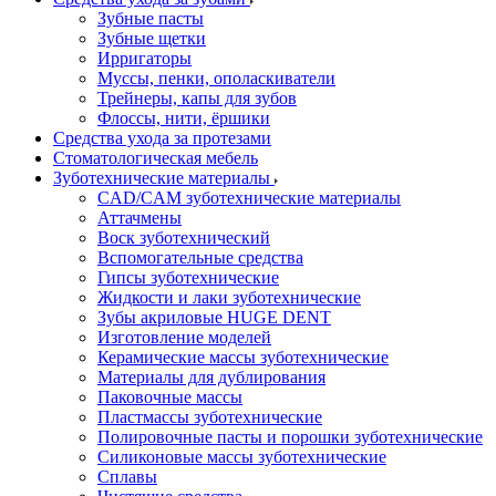
Зубные пасты
Зубные щетки
Ирригаторы
Муссы, пенки, ополаскиватели
Трейнеры, капы для зубов
Флоссы, нити, ёршики
Средства ухода за протезами
Стоматологическая мебель
Зуботехнические материалы
CAD/CAM зуботехнические материалы
Аттачмены
Воск зуботехнический
Вспомогательные средства
Гипсы зуботехнические
Жидкости и лаки зуботехнические
Зубы акриловые HUGE DENT
Изготовление моделей
Керамические массы зуботехнические
Материалы для дублирования
Паковочные массы
Пластмассы зуботехнические
Полировочные пасты и порошки зуботехнические
Силиконовые массы зуботехнические
Сплавы