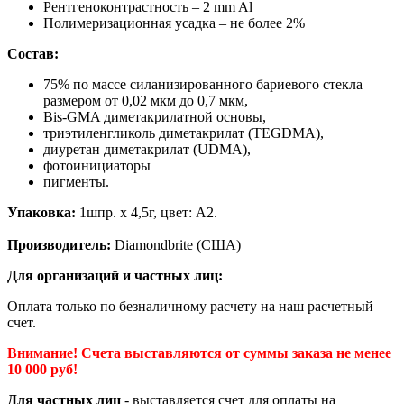
Рентгеноконтрастность – 2 mm Al
Полимеризационная усадка – не более 2%
Состав:
75% по массе силанизированного бариевого стекла
размером от 0,02 мкм до 0,7 мкм,
Bis-GMA диметакрилатной основы,
триэтиленгликоль диметакрилат (TEGDMA),
диуретан диметакрилат (UDMA),
фотоинициаторы
пигменты.
Упаковка:
1шпр. х 4,5г, цвет: A2.
Производитель:
Diamondbrite (США)
Для организаций и частных лиц:
Оплата только по безналичному расчету на наш расчетный
счет.
Внимание! Счета выставляются от суммы заказа не менее
10 000 руб!
Для частных лиц
- выставляется счет для оплаты на