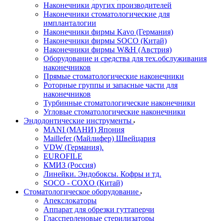
Наконечники других производителей
Наконечники стоматологические для
импланталогии
Наконечники фирмы Kavo (Германия)
Наконечники фирмы SOCO (Китай)
Наконечники фирмы W&H (Австрия)
Оборудование и средства для тех.обслуживания
наконечников
Прямые стоматологические наконечники
Роторные группы и запасные части для
наконечников
Турбинные стоматологические наконечники
Угловые стоматологические наконечники
Эндодонтические инструменты
MANI (МАНИ) Япония
Maillefer (Майлифер) Швейцария
VDW (Германия).
EUROFILE
КМИЗ (Россия)
Линейки. Эндобоксы. Кофры и тд.
SOCO - COXO (Китай)
Стоматологическое оборудование
Апекслокаторы
Аппарат для обрезки гуттаперчи
Глассперленовые стерилизаторы