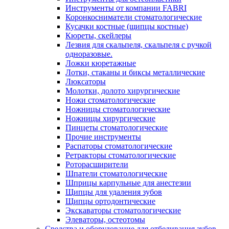
Инструменты от компании FABRI
Коронкосниматели стоматологические
Кусачки костные (щипцы костные)
Кюреты, скейлеры
Лезвия для скальпеля, скальпеля с ручкой
одноразовые.
Ложки кюретажные
Лотки, стаканы и биксы металлические
Люксаторы
Молотки, долото хирургические
Ножи стоматологические
Ножницы стоматологические
Ножницы хирургические
Пинцеты стоматологические
Прочие инструменты
Распаторы стоматологические
Ретракторы стоматологические
Роторасширители
Шпатели стоматологические
Шприцы карпульные для анестезии
Щипцы для удаления зубов
Щипцы ортодонтические
Экскаваторы стоматологические
Элеваторы, остеотомы
Средства и оборудование для отбеливания зубов