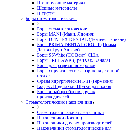
Шинирующие материалы
Шовные материалы
Штифты
Боры стоматологические
Боры стоматологические
Боры MANI (Мани. Япония)
Боры DENTEX DENTAL (Дентекс.Тайвань)
Боры PRIMA DENTAL GROUP (Прима
Дентал Груп Англия)
Боры SSWhite (СС Вайт) США
Боры TRI HAWK (ТрайХак. Канада)
Боры для разрезания коронок
Боры хирургические - шарик на длинной
ножке
Фрезы хирургические NTI (Германия)
Кофры. Подставки. Щетки для боров
Боры и наборы боров других
производителей
Стоматологические наконечники
Стоматологические наконечники
Наконечники (Казань)
Наконечники других производителей
Наконечники стоматологические для