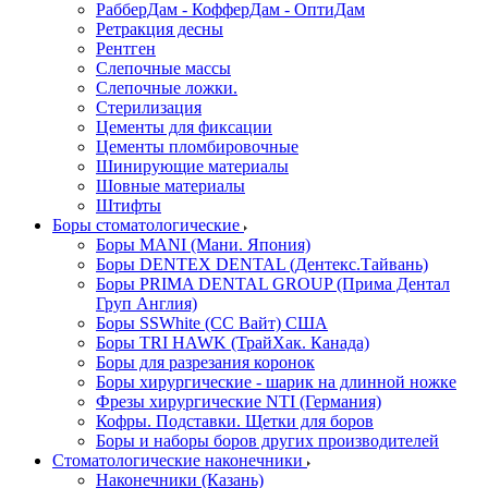
РабберДам - КофферДам - ОптиДам
Ретракция десны
Рентген
Слепочные массы
Слепочные ложки.
Стерилизация
Цементы для фиксации
Цементы пломбировочные
Шинирующие материалы
Шовные материалы
Штифты
Боры стоматологические
Боры MANI (Мани. Япония)
Боры DENTEX DENTAL (Дентекс.Тайвань)
Боры PRIMA DENTAL GROUP (Прима Дентал
Груп Англия)
Боры SSWhite (СС Вайт) США
Боры TRI HAWK (ТрайХак. Канада)
Боры для разрезания коронок
Боры хирургические - шарик на длинной ножке
Фрезы хирургические NTI (Германия)
Кофры. Подставки. Щетки для боров
Боры и наборы боров других производителей
Стоматологические наконечники
Наконечники (Казань)