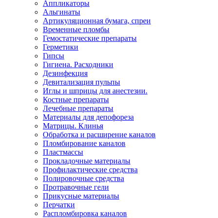
Аппликаторы
Альгинаты
Артикуляционная бумага, спреи
Временные пломбы
Гемостатические препараты
Герметики
Гипсы
Гигиена. Расходники
Дезинфекция
Девитализация пульпы
Иглы и шприцы для анестезии.
Костные препараты
Лечебные препараты
Материалы для депофореза
Матрицы. Клинья
Обработка и расширение каналов
Пломбирование каналов
Пластмассы
Прокладочные материалы
Профилактические средства
Полировочные средства
Протравочные гели
Прикусные материалы
Перчатки
Распломбировка каналов