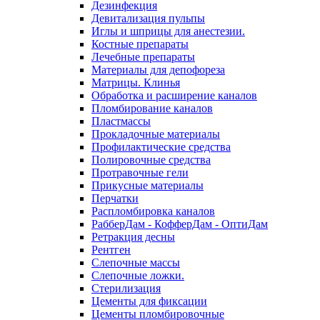
Дезинфекция
Девитализация пульпы
Иглы и шприцы для анестезии.
Костные препараты
Лечебные препараты
Материалы для депофореза
Матрицы. Клинья
Обработка и расширение каналов
Пломбирование каналов
Пластмассы
Прокладочные материалы
Профилактические средства
Полировочные средства
Протравочные гели
Прикусные материалы
Перчатки
Распломбировка каналов
РабберДам - КофферДам - ОптиДам
Ретракция десны
Рентген
Слепочные массы
Слепочные ложки.
Стерилизация
Цементы для фиксации
Цементы пломбировочные