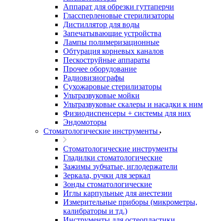
Аппарат для обрезки гуттаперчи
Глассперленовые стерилизаторы
Дистиллятор для воды
Запечатывающие устройства
Лампы полимеризационные
Обтурация корневых каналов
Пескоструйные аппараты
Прочее оборудование
Радиовизиографы
Сухожаровые стерилизаторы
Ультразвуковые мойки
Ультразвуковые скалеры и насадки к ним
Физиодиспенсеры + системы для них
Эндомоторы
Стоматологические инструменты
Стоматологические инструменты
Гладилки стоматологические
Зажимы зубчатые, иглодержатели
Зеркала, ручки для зеркал
Зонды стоматологические
Иглы карпульные для анестезии
Измерительные приборы (микрометры,
калибраторы и тд.)
Инструменты для остеопластики