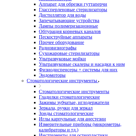
Аппарат для обрезки гуттаперчи
Глассперленовые стерилизаторы
Дистиллятор для воды
Запечатывающие устройства
Лампы полимеризационные
Обтурация корневых каналов
Пескоструйные аппараты
Прочее оборудование
Радиовизиографы
Сухожаровые стерилизаторы
Ультразвуковые мойки
Ультразвуковые скалеры и насадки к ним
Физиодиспенсеры + системы для них
Эндомоторы
Стоматологические инструменты
Стоматологические инструменты
Гладилки стоматологические
Зажимы зубчатые, иглодержатели
Зеркала, ручки для зеркал
Зонды стоматологические
Иглы карпульные для анестезии
Измерительные приборы (микрометры,
калибраторы и тд.)
Инструменты для остеопластики