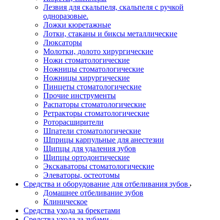
Лезвия для скальпеля, скальпеля с ручкой
одноразовые.
Ложки кюретажные
Лотки, стаканы и биксы металлические
Люксаторы
Молотки, долото хирургические
Ножи стоматологические
Ножницы стоматологические
Ножницы хирургические
Пинцеты стоматологические
Прочие инструменты
Распаторы стоматологические
Ретракторы стоматологические
Роторасширители
Шпатели стоматологические
Шприцы карпульные для анестезии
Щипцы для удаления зубов
Щипцы ортодонтические
Экскаваторы стоматологические
Элеваторы, остеотомы
Средства и оборудование для отбеливания зубов
Домашнее отбеливание зубов
Клиническое
Средства ухода за брекетами
Средства ухода за зубами