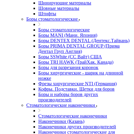
Шинирующие материалы
Шовные материалы
Штифты
Боры стоматологические
Боры стоматологические
Боры MANI (Мани. Япония)
Боры DENTEX DENTAL (Дентекс.Тайвань)
Боры PRIMA DENTAL GROUP (Прима
Дентал Груп Англия)
Боры SSWhite (СС Вайт) США
Боры TRI HAWK (ТрайХак. Канада)
Боры для разрезания коронок
Боры хирургические - шарик на длинной
ножке
Фрезы хирургические NTI (Германия)
Кофры. Подставки. Щетки для боров
Боры и наборы боров других
производителей
Стоматологические наконечники
Стоматологические наконечники
Наконечники (Казань)
Наконечники других производителей
Наконечники стоматологические для