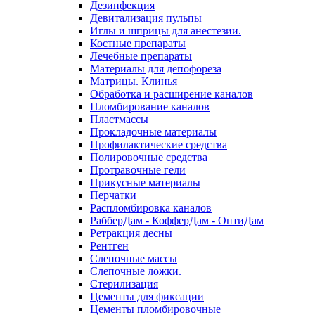
Дезинфекция
Девитализация пульпы
Иглы и шприцы для анестезии.
Костные препараты
Лечебные препараты
Материалы для депофореза
Матрицы. Клинья
Обработка и расширение каналов
Пломбирование каналов
Пластмассы
Прокладочные материалы
Профилактические средства
Полировочные средства
Протравочные гели
Прикусные материалы
Перчатки
Распломбировка каналов
РабберДам - КофферДам - ОптиДам
Ретракция десны
Рентген
Слепочные массы
Слепочные ложки.
Стерилизация
Цементы для фиксации
Цементы пломбировочные