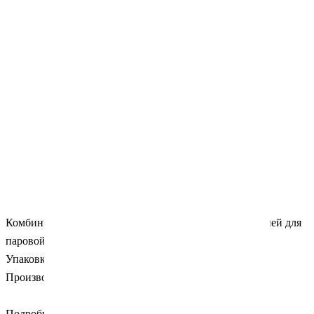
Комбинированные самоклеющиеся пакеты с индикацией для
паровой и газовой стерилизации
Упаковка: 200 штук.
Производитель: EuroType (Китай).
Подробности