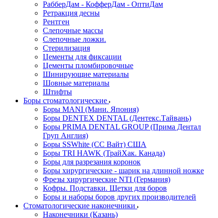
РабберДам - КофферДам - ОптиДам
Ретракция десны
Рентген
Слепочные массы
Слепочные ложки.
Стерилизация
Цементы для фиксации
Цементы пломбировочные
Шинирующие материалы
Шовные материалы
Штифты
Боры стоматологические
Боры MANI (Мани. Япония)
Боры DENTEX DENTAL (Дентекс.Тайвань)
Боры PRIMA DENTAL GROUP (Прима Дентал
Груп Англия)
Боры SSWhite (СС Вайт) США
Боры TRI HAWK (ТрайХак. Канада)
Боры для разрезания коронок
Боры хирургические - шарик на длинной ножке
Фрезы хирургические NTI (Германия)
Кофры. Подставки. Щетки для боров
Боры и наборы боров других производителей
Стоматологические наконечники
Наконечники (Казань)