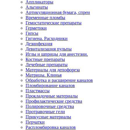
Аппликаторы
Альгинаты
Артикуляционная бумага, спреи
Временные пломбы
Гемостатические препараты
Герметики
Гипсы
Гигиена. Расходники
Дезинфекция
Девитализация пульпы
Иглы и шприцы для анестезии.
Костные препараты
Лечебные препараты
Материалы для депофореза
Матрицы. Клинья
Обработка и расширение каналов
Пломбирование каналов
Пластмассы
Прокладочные материалы
Профилактические средства
Полировочные средства
Протравочные гели
Прикусные материалы
Перчатки
Распломбировка каналов