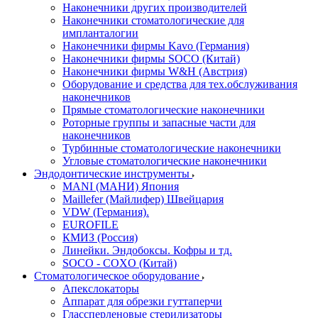
Наконечники других производителей
Наконечники стоматологические для
импланталогии
Наконечники фирмы Kavo (Германия)
Наконечники фирмы SOCO (Китай)
Наконечники фирмы W&H (Австрия)
Оборудование и средства для тех.обслуживания
наконечников
Прямые стоматологические наконечники
Роторные группы и запасные части для
наконечников
Турбинные стоматологические наконечники
Угловые стоматологические наконечники
Эндодонтические инструменты
MANI (МАНИ) Япония
Maillefer (Майлифер) Швейцария
VDW (Германия).
EUROFILE
КМИЗ (Россия)
Линейки. Эндобоксы. Кофры и тд.
SOCO - COXO (Китай)
Стоматологическое оборудование
Апекслокаторы
Аппарат для обрезки гуттаперчи
Глассперленовые стерилизаторы