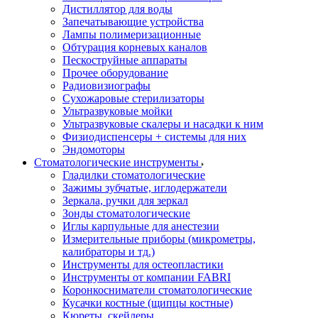
Дистиллятор для воды
Запечатывающие устройства
Лампы полимеризационные
Обтурация корневых каналов
Пескоструйные аппараты
Прочее оборудование
Радиовизиографы
Сухожаровые стерилизаторы
Ультразвуковые мойки
Ультразвуковые скалеры и насадки к ним
Физиодиспенсеры + системы для них
Эндомоторы
Стоматологические инструменты
Гладилки стоматологические
Зажимы зубчатые, иглодержатели
Зеркала, ручки для зеркал
Зонды стоматологические
Иглы карпульные для анестезии
Измерительные приборы (микрометры,
калибраторы и тд.)
Инструменты для остеопластики
Инструменты от компании FABRI
Коронкосниматели стоматологические
Кусачки костные (щипцы костные)
Кюреты, скейлеры