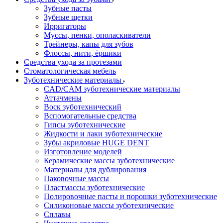
Зубные пасты
Зубные щетки
Ирригаторы
Муссы, пенки, ополаскиватели
Трейнеры, капы для зубов
Флоссы, нити, ёршики
Средства ухода за протезами
Стоматологическая мебель
Зуботехнические материалы
CAD/CAM зуботехнические материалы
Аттачмены
Воск зуботехнический
Вспомогательные средства
Гипсы зуботехнические
Жидкости и лаки зуботехнические
Зубы акриловые HUGE DENT
Изготовление моделей
Керамические массы зуботехнические
Материалы для дублирования
Паковочные массы
Пластмассы зуботехнические
Полировочные пасты и порошки зуботехнические
Силиконовые массы зуботехнические
Сплавы