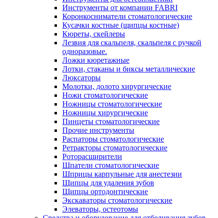
Инструменты от компании FABRI
Коронкосниматели стоматологические
Кусачки костные (щипцы костные)
Кюреты, скейлеры
Лезвия для скальпеля, скальпеля с ручкой
одноразовые.
Ложки кюретажные
Лотки, стаканы и биксы металлические
Люксаторы
Молотки, долото хирургические
Ножи стоматологические
Ножницы стоматологические
Ножницы хирургические
Пинцеты стоматологические
Прочие инструменты
Распаторы стоматологические
Ретракторы стоматологические
Роторасширители
Шпатели стоматологические
Шприцы карпульные для анестезии
Щипцы для удаления зубов
Щипцы ортодонтические
Экскаваторы стоматологические
Элеваторы, остеотомы
Средства и оборудование для отбеливания зубов