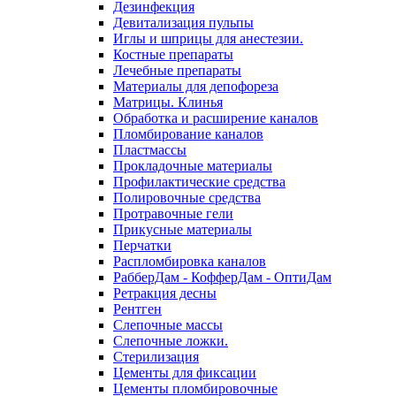
Дезинфекция
Девитализация пульпы
Иглы и шприцы для анестезии.
Костные препараты
Лечебные препараты
Материалы для депофореза
Матрицы. Клинья
Обработка и расширение каналов
Пломбирование каналов
Пластмассы
Прокладочные материалы
Профилактические средства
Полировочные средства
Протравочные гели
Прикусные материалы
Перчатки
Распломбировка каналов
РабберДам - КофферДам - ОптиДам
Ретракция десны
Рентген
Слепочные массы
Слепочные ложки.
Стерилизация
Цементы для фиксации
Цементы пломбировочные