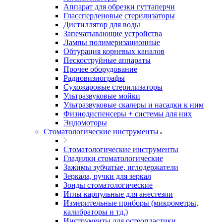
Аппарат для обрезки гуттаперчи
Глассперленовые стерилизаторы
Дистиллятор для воды
Запечатывающие устройства
Лампы полимеризационные
Обтурация корневых каналов
Пескоструйные аппараты
Прочее оборудование
Радиовизиографы
Сухожаровые стерилизаторы
Ультразвуковые мойки
Ультразвуковые скалеры и насадки к ним
Физиодиспенсеры + системы для них
Эндомоторы
Стоматологические инструменты
Стоматологические инструменты
Гладилки стоматологические
Зажимы зубчатые, иглодержатели
Зеркала, ручки для зеркал
Зонды стоматологические
Иглы карпульные для анестезии
Измерительные приборы (микрометры,
калибраторы и тд.)
Инструменты для остеопластики