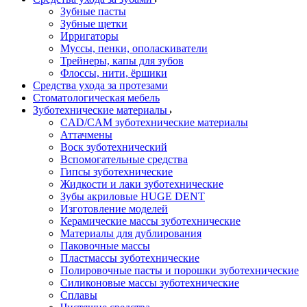
Зубные пасты
Зубные щетки
Ирригаторы
Муссы, пенки, ополаскиватели
Трейнеры, капы для зубов
Флоссы, нити, ёршики
Средства ухода за протезами
Стоматологическая мебель
Зуботехнические материалы
CAD/CAM зуботехнические материалы
Аттачмены
Воск зуботехнический
Вспомогательные средства
Гипсы зуботехнические
Жидкости и лаки зуботехнические
Зубы акриловые HUGE DENT
Изготовление моделей
Керамические массы зуботехнические
Материалы для дублирования
Паковочные массы
Пластмассы зуботехнические
Полировочные пасты и порошки зуботехнические
Силиконовые массы зуботехнические
Сплавы