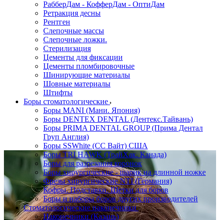
РабберДам - КофферДам - ОптиДам
Ретракция десны
Рентген
Слепочные массы
Слепочные ложки.
Стерилизация
Цементы для фиксации
Цементы пломбировочные
Шинирующие материалы
Шовные материалы
Штифты
Боры стоматологические
Боры MANI (Мани. Япония)
Боры DENTEX DENTAL (Дентекс.Тайвань)
Боры PRIMA DENTAL GROUP (Прима Дентал
Груп Англия)
Боры SSWhite (СС Вайт) США
Боры TRI HAWK (ТрайХак. Канада)
Боры для разрезания коронок
Боры хирургические - шарик на длинной ножке
Фрезы хирургические NTI (Германия)
Кофры. Подставки. Щетки для боров
Боры и наборы боров других производителей
Стоматологические наконечники
Наконечники (Казань)