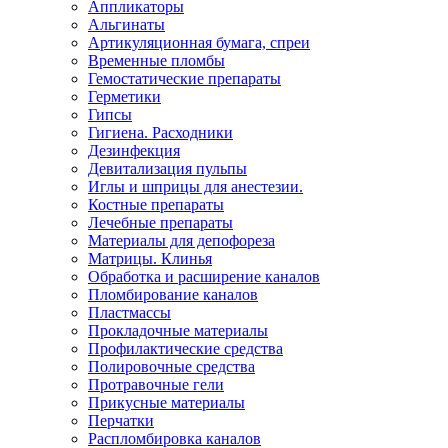
Аппликаторы
Альгинаты
Артикуляционная бумага, спреи
Временные пломбы
Гемостатические препараты
Герметики
Гипсы
Гигиена. Расходники
Дезинфекция
Девитализация пульпы
Иглы и шприцы для анестезии.
Костные препараты
Лечебные препараты
Материалы для депофореза
Матрицы. Клинья
Обработка и расширение каналов
Пломбирование каналов
Пластмассы
Прокладочные материалы
Профилактические средства
Полировочные средства
Протравочные гели
Прикусные материалы
Перчатки
Распломбировка каналов