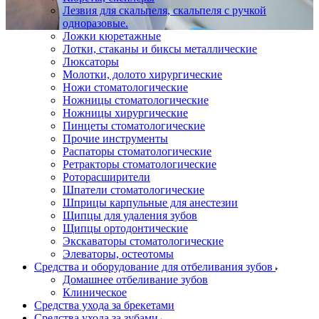
Лезвия для скальпеля, скальпеля с ручкой
одноразовые.
Ложки кюретажные
Лотки, стаканы и биксы металлические
Люксаторы
Молотки, долото хирургические
Ножи стоматологические
Ножницы стоматологические
Ножницы хирургические
Пинцеты стоматологические
Прочие инструменты
Распаторы стоматологические
Ретракторы стоматологические
Роторасширители
Шпатели стоматологические
Шприцы карпульные для анестезии
Щипцы для удаления зубов
Щипцы ортодонтические
Экскаваторы стоматологические
Элеваторы, остеотомы
Средства и оборудование для отбеливания зубов
Домашнее отбеливание зубов
Клиническое
Средства ухода за брекетами
Средства ухода за зубами