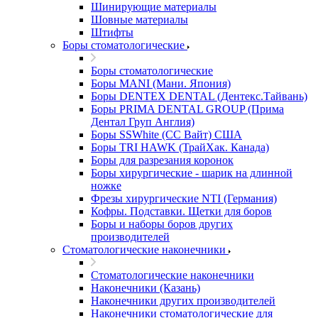
Шинирующие материалы
Шовные материалы
Штифты
Боры стоматологические
Боры стоматологические
Боры MANI (Мани. Япония)
Боры DENTEX DENTAL (Дентекс.Тайвань)
Боры PRIMA DENTAL GROUP (Прима
Дентал Груп Англия)
Боры SSWhite (СС Вайт) США
Боры TRI HAWK (ТрайХак. Канада)
Боры для разрезания коронок
Боры хирургические - шарик на длинной
ножке
Фрезы хирургические NTI (Германия)
Кофры. Подставки. Щетки для боров
Боры и наборы боров других
производителей
Стоматологические наконечники
Стоматологические наконечники
Наконечники (Казань)
Наконечники других производителей
Наконечники стоматологические для