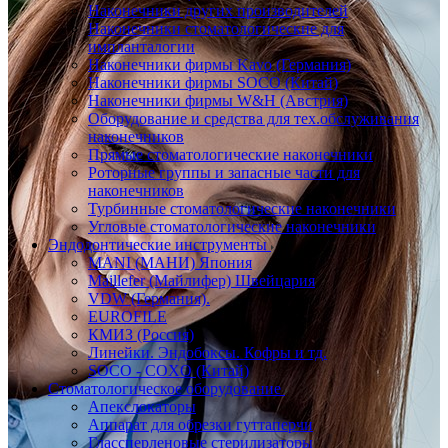
Наконечники других производителей
Наконечники стоматологические для
импланталогии
Наконечники фирмы Kavo (Германия)
Наконечники фирмы SOCO (Китай)
Наконечники фирмы W&H (Австрия)
Оборудование и средства для тех.обслуживания
наконечников
Прямые стоматологические наконечники
Роторные группы и запасные части для
наконечников
Турбинные стоматологические наконечники
Угловые стоматологические наконечники
Эндодонтические инструменты
MANI (МАНИ) Япония
Maillefer (Майлифер) Швейцария
VDW (Германия).
EUROFILE
КМИЗ (Россия)
Линейки. Эндобоксы. Кофры и тд.
SOCO - COXO (Китай)
Стоматологическое оборудование
Апекслокаторы
Аппарат для обрезки гуттаперчи
Глассперленовые стерилизаторы