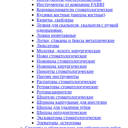
Инструменты от компании FABRI
Коронкосниматели стоматологические
Кусачки костные (щипцы костные)
Кюреты, скейлеры
Лезвия для скальпеля, скальпеля с ручкой
одноразовые.
Ложки кюретажные
Лотки, стаканы и биксы металлические
Люксаторы
Молотки, долото хирургические
Ножи стоматологические
Ножницы стоматологические
Ножницы хирургические
Пинцеты стоматологические
Прочие инструменты
Распаторы стоматологические
Ретракторы стоматологические
Роторасширители
Шпатели стоматологические
Шприцы карпульные для анестезии
Щипцы для удаления зубов
Щипцы ортодонтические
Экскаваторы стоматологические
Элеваторы, остеотомы
Средства и оборудование для отбеливания зубов