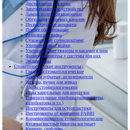
Дистиллятор для воды
Запечатывающие устройства
Лампы полимеризационные
Обтурация корневых каналов
Пескоструйные аппараты
Прочее оборудование
Радиовизиографы
Сухожаровые стерилизаторы
Ультразвуковые мойки
Ультразвуковые скалеры и насадки к ним
Физиодиспенсеры + системы для них
Эндомоторы
Стоматологические инструменты
Гладилки стоматологические
Зажимы зубчатые, иглодержатели
Зеркала, ручки для зеркал
Зонды стоматологические
Иглы карпульные для анестезии
Измерительные приборы (микрометры,
калибраторы и тд.)
Инструменты для остеопластики
Инструменты от компании FABRI
Коронкосниматели стоматологические
Кусачки костные (щипцы костные)
Кюреты, скейлеры