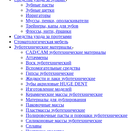
Зубные пасты
Зубные щетки
Ирригаторы
Муссы, пенки, ополаскиватели
Трейнеры, капы для зубов
Флоссы, нити, ёршики
Средства ухода за протезами
Стоматологическая мебель
Зуботехнические материалы
CAD/CAM зуботехнические материалы
Аттачмены
Воск зуботехнический
Вспомогательные средства
Гипсы зуботехнические
Жидкости и лаки зуботехнические
Зубы акриловые HUGE DENT
Изготовление моделей
Керамические массы зуботехнические
Материалы для дублирования
Паковочные массы
Пластмассы зуботехнические
Полировочные пасты и порошки зуботехнические
Силиконовые массы зуботехнические
Сплавы