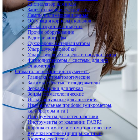
Дистиллятор для воды
Запечатывающие устройства
Лампы полимеризационные
Обтурация корневых каналов
Пескоструйные аппараты
Прочее оборудование
Радиовизиографы
Сухожаровые стерилизаторы
Ультразвуковые мойки
Ультразвуковые скалеры и насадки к ним
Физиодиспенсеры + системы для них
Эндомоторы
Стоматологические инструменты
Гладилки стоматологические
Зажимы зубчатые, иглодержатели
Зеркала, ручки для зеркал
Зонды стоматологические
Иглы карпульные для анестезии
Измерительные приборы (микрометры,
калибраторы и тд.)
Инструменты для остеопластики
Инструменты от компании FABRI
Коронкосниматели стоматологические
Кусачки костные (щипцы костные)
Кюреты, скейлеры