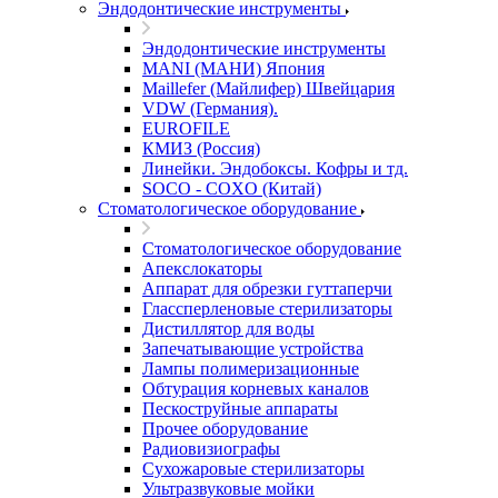
Эндодонтические инструменты
Эндодонтические инструменты
MANI (МАНИ) Япония
Maillefer (Майлифер) Швейцария
VDW (Германия).
EUROFILE
КМИЗ (Россия)
Линейки. Эндобоксы. Кофры и тд.
SOCO - COXO (Китай)
Стоматологическое оборудование
Стоматологическое оборудование
Апекслокаторы
Аппарат для обрезки гуттаперчи
Глассперленовые стерилизаторы
Дистиллятор для воды
Запечатывающие устройства
Лампы полимеризационные
Обтурация корневых каналов
Пескоструйные аппараты
Прочее оборудование
Радиовизиографы
Сухожаровые стерилизаторы
Ультразвуковые мойки