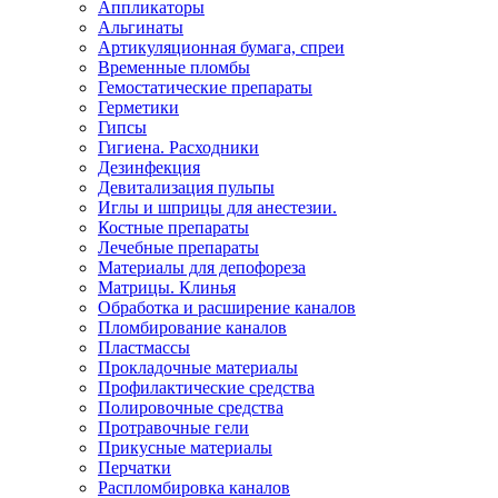
Аппликаторы
Альгинаты
Артикуляционная бумага, спреи
Временные пломбы
Гемостатические препараты
Герметики
Гипсы
Гигиена. Расходники
Дезинфекция
Девитализация пульпы
Иглы и шприцы для анестезии.
Костные препараты
Лечебные препараты
Материалы для депофореза
Матрицы. Клинья
Обработка и расширение каналов
Пломбирование каналов
Пластмассы
Прокладочные материалы
Профилактические средства
Полировочные средства
Протравочные гели
Прикусные материалы
Перчатки
Распломбировка каналов