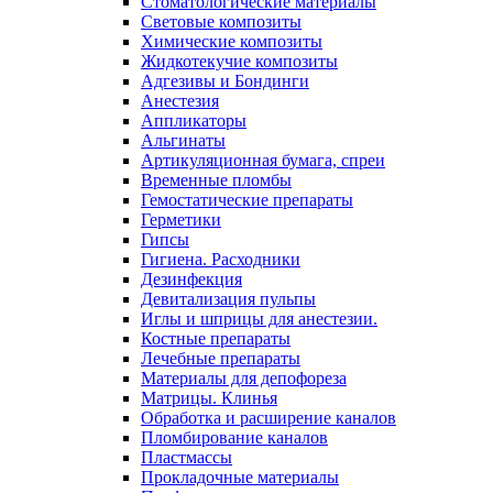
Стоматологические материалы
Световые композиты
Химические композиты
Жидкотекучие композиты
Адгезивы и Бондинги
Анестезия
Аппликаторы
Альгинаты
Артикуляционная бумага, спреи
Временные пломбы
Гемостатические препараты
Герметики
Гипсы
Гигиена. Расходники
Дезинфекция
Девитализация пульпы
Иглы и шприцы для анестезии.
Костные препараты
Лечебные препараты
Материалы для депофореза
Матрицы. Клинья
Обработка и расширение каналов
Пломбирование каналов
Пластмассы
Прокладочные материалы