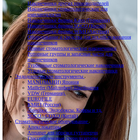
Наконечники других производителей
Наконечники стоматологические для
импланталогии
Наконечники фирмы Kavo (Германия)
Наконечники фирмы SOCO (Китай)
Наконечники фирмы W&H (Австрия)
Оборудование и средства для тех.обслуживания
наконечников
Прямые стоматологические наконечники
Роторные группы и запасные части для
наконечников
Турбинные стоматологические наконечники
Угловые стоматологические наконечники
Эндодонтические инструменты
MANI (МАНИ) Япония
Maillefer (Майлифер) Швейцария
VDW (Германия).
EUROFILE
КМИЗ (Россия)
Линейки. Эндобоксы. Кофры и тд.
SOCO - COXO (Китай)
Стоматологическое оборудование
Апекслокаторы
Аппарат для обрезки гуттаперчи
Глассперленовые стерилизаторы