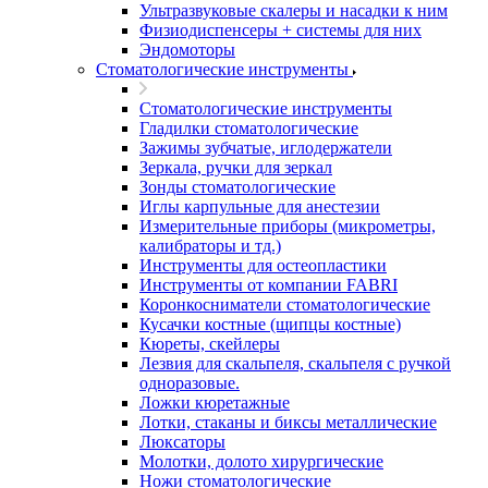
Ультразвуковые скалеры и насадки к ним
Физиодиспенсеры + системы для них
Эндомоторы
Стоматологические инструменты
Стоматологические инструменты
Гладилки стоматологические
Зажимы зубчатые, иглодержатели
Зеркала, ручки для зеркал
Зонды стоматологические
Иглы карпульные для анестезии
Измерительные приборы (микрометры,
калибраторы и тд.)
Инструменты для остеопластики
Инструменты от компании FABRI
Коронкосниматели стоматологические
Кусачки костные (щипцы костные)
Кюреты, скейлеры
Лезвия для скальпеля, скальпеля с ручкой
одноразовые.
Ложки кюретажные
Лотки, стаканы и биксы металлические
Люксаторы
Молотки, долото хирургические
Ножи стоматологические