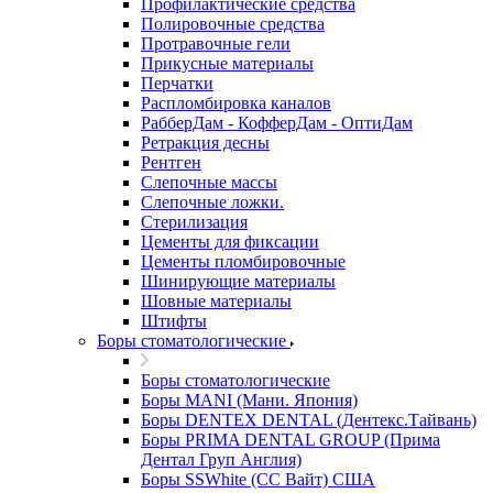
Профилактические средства
Полировочные средства
Протравочные гели
Прикусные материалы
Перчатки
Распломбировка каналов
РабберДам - КофферДам - ОптиДам
Ретракция десны
Рентген
Слепочные массы
Слепочные ложки.
Стерилизация
Цементы для фиксации
Цементы пломбировочные
Шинирующие материалы
Шовные материалы
Штифты
Боры стоматологические
Боры стоматологические
Боры MANI (Мани. Япония)
Боры DENTEX DENTAL (Дентекс.Тайвань)
Боры PRIMA DENTAL GROUP (Прима
Дентал Груп Англия)
Боры SSWhite (СС Вайт) США