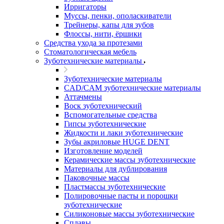
Ирригаторы
Муссы, пенки, ополаскиватели
Трейнеры, капы для зубов
Флоссы, нити, ёршики
Средства ухода за протезами
Стоматологическая мебель
Зуботехнические материалы
Зуботехнические материалы
CAD/CAM зуботехнические материалы
Аттачмены
Воск зуботехнический
Вспомогательные средства
Гипсы зуботехнические
Жидкости и лаки зуботехнические
Зубы акриловые HUGE DENT
Изготовление моделей
Керамические массы зуботехнические
Материалы для дублирования
Паковочные массы
Пластмассы зуботехнические
Полировочные пасты и порошки
зуботехнические
Силиконовые массы зуботехнические
Сплавы