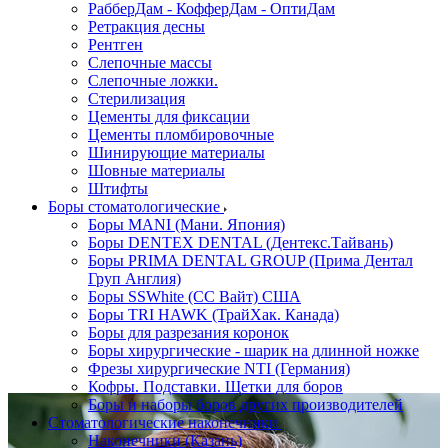
РабберДам - КофферДам - ОптиДам
Ретракция десны
Рентген
Слепочные массы
Слепочные ложки.
Стерилизация
Цементы для фиксации
Цементы пломбировочные
Шинирующие материалы
Шовные материалы
Штифты
Боры стоматологические
Боры MANI (Мани. Япония)
Боры DENTEX DENTAL (Дентекс.Тайвань)
Боры PRIMA DENTAL GROUP (Прима Дентал
Груп Англия)
Боры SSWhite (СС Вайт) США
Боры TRI HAWK (ТрайХак. Канада)
Боры для разрезания коронок
Боры хирургические - шарик на длинной ножке
Фрезы хирургические NTI (Германия)
Кофры. Подставки. Щетки для боров
Боры и наборы боров других производителей
Стоматологические наконечники
Наконечники (Казань)