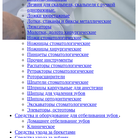
Лезвия для скальпеля, скальпеля с ручкой
одноразовые.
Ложки кюретажные
Лотки, стаканы и биксы металлические
Люксаторы
Молотки, долото хирургические
Ножи стоматологические
Ножницы стоматологические
Ножницы хирургические
Пинцеты стоматологические
Прочие инструменты
Распаторы стоматологические
Ретракторы стоматологические
Роторасширители
Шпатели стоматологические
Шприцы карпульные для анестезии
Щипцы для удаления зубов
Щипцы ортодонтические
Экскаваторы стоматологические
Элеваторы, остеотомы
Средства и оборудование для отбеливания зубов
Домашнее отбеливание зубов
Клиническое
Средства ухода за брекетами
Средства ухода за зубами