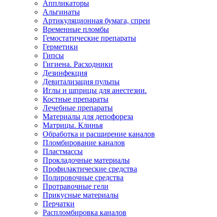
Аппликаторы
Альгинаты
Артикуляционная бумага, спреи
Временные пломбы
Гемостатические препараты
Герметики
Гипсы
Гигиена. Расходники
Дезинфекция
Девитализация пульпы
Иглы и шприцы для анестезии.
Костные препараты
Лечебные препараты
Материалы для депофореза
Матрицы. Клинья
Обработка и расширение каналов
Пломбирование каналов
Пластмассы
Прокладочные материалы
Профилактические средства
Полировочные средства
Протравочные гели
Прикусные материалы
Перчатки
Распломбировка каналов