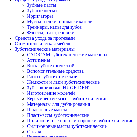
Зубные пасты
Зубные щетки
Ирригаторы
Муссы, пенки, ополаскиватели
Трейнеры, капы для зубов
Флоссы, нити, ёршики
Средства ухода за протезами
Стоматологическая мебель
Зуботехнические материалы
CAD/CAM зуботехнические материалы
Аттачмены
Воск зуботехнический
Вспомогательные средства
Гипсы зуботехнические
Жидкости и лаки зуботехнические
Зубы акриловые HUGE DENT
Изготовление моделей
Керамические массы зуботехнические
Материалы для дублирования
Паковочные массы
Пластмассы зуботехнические
Полировочные пасты и порошки зуботехнические
Силиконовые массы зуботехнические
Сплавы