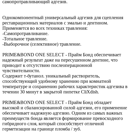
самопротравливающий адгезив.
Однокомпонентный универсальный адгезив для сцепления
реставрационных материалов с эмалью и дентином.
Применяется во всех техниках травления:
-Самопротравливание.
-Тотальное травление.
-Выборочное (селективное) травление.
PRIME&BOND ONE SELECT - Прайм Бонд обеспечивает
надежный результат даже на пересушенном дентине, что
приводит к отсутствию послеоперационной
чувствительности.
Содержит т-бутанол. уникальный растворитель,
способствующий удобному хранению при комнатной
температуре и сохранению рабочих характеристик адгезива в
течении 30 минут в закрытой пипетке CliXdish.
PRIME&BOND ONE SELECT - Прайм Бонд обладает
высокой и сбалансированной силой адгезии, его применение
обеспечивает надежную адгезию. Одним из самых важных
преимуществ бонда является формирование превосходного
гибридного слоя, который способствует отличной
герметизации на границе пломба / зуб.