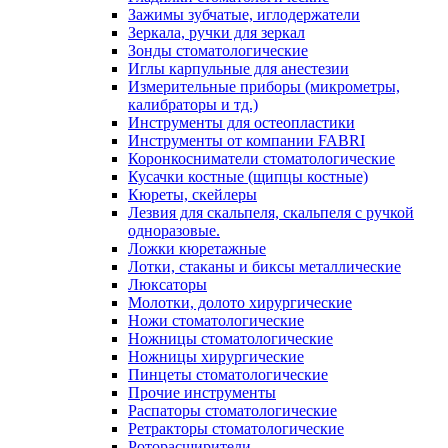
Зажимы зубчатые, иглодержатели
Зеркала, ручки для зеркал
Зонды стоматологические
Иглы карпульные для анестезии
Измерительные приборы (микрометры,
калибраторы и тд.)
Инструменты для остеопластики
Инструменты от компании FABRI
Коронкосниматели стоматологические
Кусачки костные (щипцы костные)
Кюреты, скейлеры
Лезвия для скальпеля, скальпеля с ручкой
одноразовые.
Ложки кюретажные
Лотки, стаканы и биксы металлические
Люксаторы
Молотки, долото хирургические
Ножи стоматологические
Ножницы стоматологические
Ножницы хирургические
Пинцеты стоматологические
Прочие инструменты
Распаторы стоматологические
Ретракторы стоматологические
Роторасширители