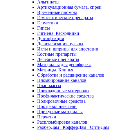
Альгинаты
Артикуляционная бумага, спреи
Временные пломбы
Гемостатические препараты
Герметики
Гипсы
Гигиена. Расходники
Дезинфекция
Девитализация пульпы
Иглы и шприцы для анестезии.
Костные препараты
Лечебные препараты
Материалы для депофореза
Матрицы. Клинья
Обработка и расширение каналов
Пломбирование каналов
Пластмассы
Прокладочные материалы
Профилактические средства
Полировочные средства
Протравочные гели
Прикусные материалы
Перчатки
Распломбировка каналов
РабберДам - КофферДам - ОптиДам