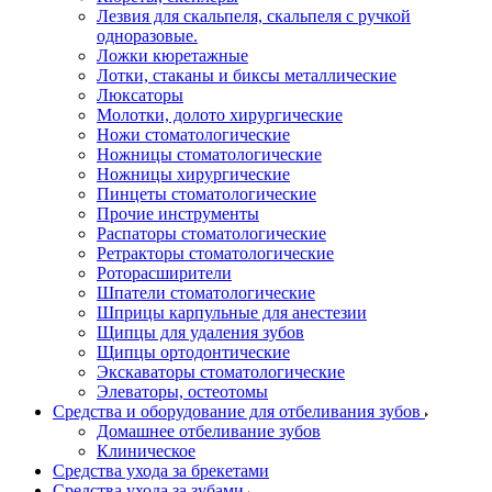
Лезвия для скальпеля, скальпеля с ручкой
одноразовые.
Ложки кюретажные
Лотки, стаканы и биксы металлические
Люксаторы
Молотки, долото хирургические
Ножи стоматологические
Ножницы стоматологические
Ножницы хирургические
Пинцеты стоматологические
Прочие инструменты
Распаторы стоматологические
Ретракторы стоматологические
Роторасширители
Шпатели стоматологические
Шприцы карпульные для анестезии
Щипцы для удаления зубов
Щипцы ортодонтические
Экскаваторы стоматологические
Элеваторы, остеотомы
Средства и оборудование для отбеливания зубов
Домашнее отбеливание зубов
Клиническое
Средства ухода за брекетами
Средства ухода за зубами