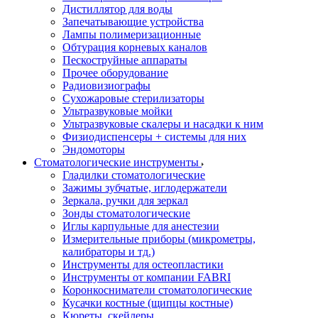
Дистиллятор для воды
Запечатывающие устройства
Лампы полимеризационные
Обтурация корневых каналов
Пескоструйные аппараты
Прочее оборудование
Радиовизиографы
Сухожаровые стерилизаторы
Ультразвуковые мойки
Ультразвуковые скалеры и насадки к ним
Физиодиспенсеры + системы для них
Эндомоторы
Стоматологические инструменты
Гладилки стоматологические
Зажимы зубчатые, иглодержатели
Зеркала, ручки для зеркал
Зонды стоматологические
Иглы карпульные для анестезии
Измерительные приборы (микрометры,
калибраторы и тд.)
Инструменты для остеопластики
Инструменты от компании FABRI
Коронкосниматели стоматологические
Кусачки костные (щипцы костные)
Кюреты, скейлеры