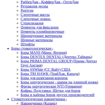
РабберДам - КофферДам - ОптиДам
Ретракция десны
Рентген
Слепочные массы
Слепочные ложки.
Стерилизация
Цементы для фиксации
Цементы пломбировочные
Шинирующие материалы
Шовные материалы
Штифты
Боры стоматологические
Боры MANI (Мани. Япония)
Боры DENTEX DENTAL (Дентекс.Тайвань)
Боры PRIMA DENTAL GROUP (Прима Дентал
Груп Англия)
Боры SSWhite (СС Вайт) США
Боры TRI HAWK (ТрайХак. Канада)
Боры для разрезания коронок
Боры хирургические - шарик на длинной ножке
Фрезы хирургические NTI (Германия)
Кофры. Подставки. Щетки для боров
Боры и наборы боров других производителей
Стоматологические наконечники
Наконечники (Казань)