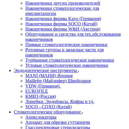
Наконечники других производителей
Наконечники стоматологические для
импланталогии
Наконечники фирмы Kavo (Германия)
Наконечники фирмы SOCO (Китай)
Наконечники фирмы W&H (Австрия)
Оборудование и средства для тех.обслуживания
наконечников
Прямые стоматологические наконечники
Роторные группы и запасные части для
наконечников
Турбинные стоматологические наконечники
Угловые стоматологические наконечники
Эндодонтические инструменты
MANI (МАНИ) Япония
Maillefer (Майлифер) Швейцария
VDW (Германия).
EUROFILE
КМИЗ (Россия)
Линейки. Эндобоксы. Кофры и тд.
SOCO - COXO (Китай)
Стоматологическое оборудование
Апекслокаторы
Аппарат для обрезки гуттаперчи
Глассперленовые стерилизаторы