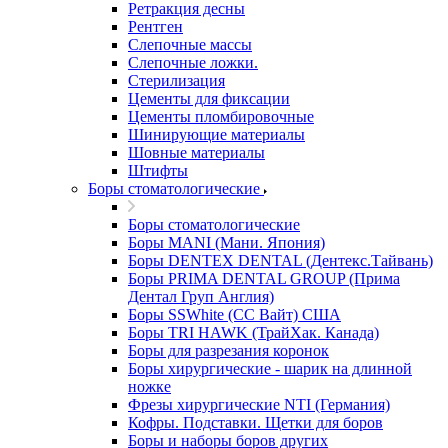
Ретракция десны
Рентген
Слепочные массы
Слепочные ложки.
Стерилизация
Цементы для фиксации
Цементы пломбировочные
Шинирующие материалы
Шовные материалы
Штифты
Боры стоматологические
Боры стоматологические
Боры MANI (Мани. Япония)
Боры DENTEX DENTAL (Дентекс.Тайвань)
Боры PRIMA DENTAL GROUP (Прима
Дентал Груп Англия)
Боры SSWhite (СС Вайт) США
Боры TRI HAWK (ТрайХак. Канада)
Боры для разрезания коронок
Боры хирургические - шарик на длинной
ножке
Фрезы хирургические NTI (Германия)
Кофры. Подставки. Щетки для боров
Боры и наборы боров других