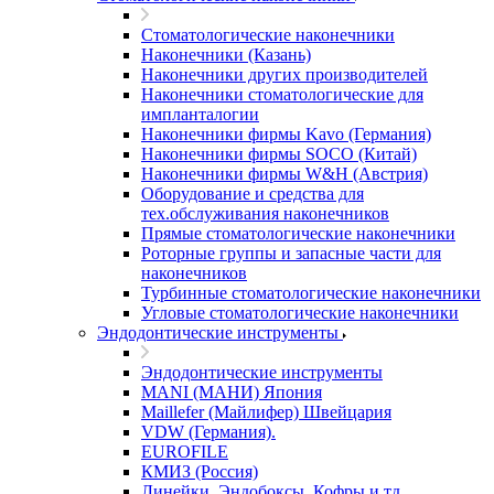
Стоматологические наконечники
Наконечники (Казань)
Наконечники других производителей
Наконечники стоматологические для
импланталогии
Наконечники фирмы Kavo (Германия)
Наконечники фирмы SOCO (Китай)
Наконечники фирмы W&H (Австрия)
Оборудование и средства для
тех.обслуживания наконечников
Прямые стоматологические наконечники
Роторные группы и запасные части для
наконечников
Турбинные стоматологические наконечники
Угловые стоматологические наконечники
Эндодонтические инструменты
Эндодонтические инструменты
MANI (МАНИ) Япония
Maillefer (Майлифер) Швейцария
VDW (Германия).
EUROFILE
КМИЗ (Россия)
Линейки. Эндобоксы. Кофры и тд.