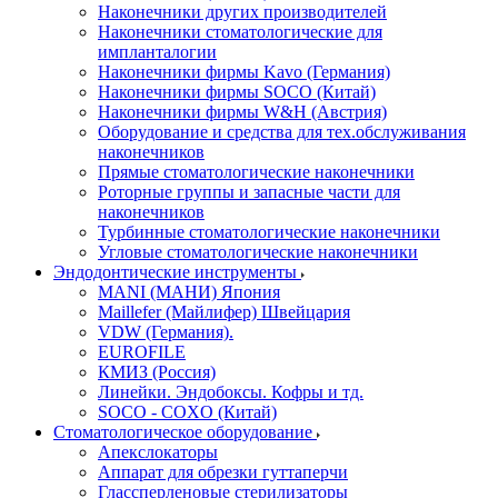
Наконечники других производителей
Наконечники стоматологические для
импланталогии
Наконечники фирмы Kavo (Германия)
Наконечники фирмы SOCO (Китай)
Наконечники фирмы W&H (Австрия)
Оборудование и средства для тех.обслуживания
наконечников
Прямые стоматологические наконечники
Роторные группы и запасные части для
наконечников
Турбинные стоматологические наконечники
Угловые стоматологические наконечники
Эндодонтические инструменты
MANI (МАНИ) Япония
Maillefer (Майлифер) Швейцария
VDW (Германия).
EUROFILE
КМИЗ (Россия)
Линейки. Эндобоксы. Кофры и тд.
SOCO - COXO (Китай)
Стоматологическое оборудование
Апекслокаторы
Аппарат для обрезки гуттаперчи
Глассперленовые стерилизаторы