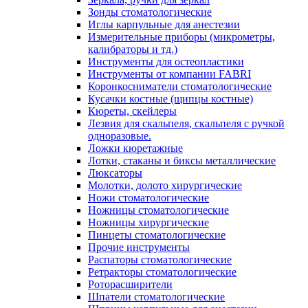
Зонды стоматологические
Иглы карпульные для анестезии
Измерительные приборы (микрометры,
калибраторы и тд.)
Инструменты для остеопластики
Инструменты от компании FABRI
Коронкосниматели стоматологические
Кусачки костные (щипцы костные)
Кюреты, скейлеры
Лезвия для скальпеля, скальпеля с ручкой
одноразовые.
Ложки кюретажные
Лотки, стаканы и биксы металлические
Люксаторы
Молотки, долото хирургические
Ножи стоматологические
Ножницы стоматологические
Ножницы хирургические
Пинцеты стоматологические
Прочие инструменты
Распаторы стоматологические
Ретракторы стоматологические
Роторасширители
Шпатели стоматологические