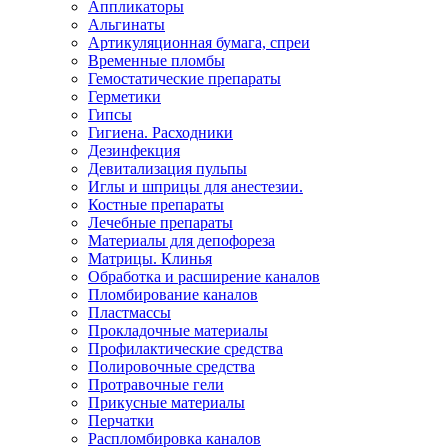
Аппликаторы
Альгинаты
Артикуляционная бумага, спреи
Временные пломбы
Гемостатические препараты
Герметики
Гипсы
Гигиена. Расходники
Дезинфекция
Девитализация пульпы
Иглы и шприцы для анестезии.
Костные препараты
Лечебные препараты
Материалы для депофореза
Матрицы. Клинья
Обработка и расширение каналов
Пломбирование каналов
Пластмассы
Прокладочные материалы
Профилактические средства
Полировочные средства
Протравочные гели
Прикусные материалы
Перчатки
Распломбировка каналов