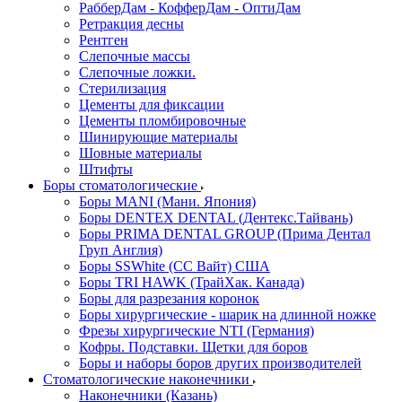
РабберДам - КофферДам - ОптиДам
Ретракция десны
Рентген
Слепочные массы
Слепочные ложки.
Стерилизация
Цементы для фиксации
Цементы пломбировочные
Шинирующие материалы
Шовные материалы
Штифты
Боры стоматологические
Боры MANI (Мани. Япония)
Боры DENTEX DENTAL (Дентекс.Тайвань)
Боры PRIMA DENTAL GROUP (Прима Дентал
Груп Англия)
Боры SSWhite (СС Вайт) США
Боры TRI HAWK (ТрайХак. Канада)
Боры для разрезания коронок
Боры хирургические - шарик на длинной ножке
Фрезы хирургические NTI (Германия)
Кофры. Подставки. Щетки для боров
Боры и наборы боров других производителей
Стоматологические наконечники
Наконечники (Казань)