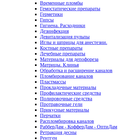
Временные пломбы
Гемостатические препараты
Герметики
Гипсы
Гигиена. Расходники
Дезинфекция
Девитализация пульпы
Иглы и шприцы для анестезии.
Костные препараты
Лечебные препараты
Материалы для депофореза
Матрицы. Клинья
Обработка и расширение каналов
Пломбирование каналов
Пластмассы
Прокладочные материалы
Профилактические средства
Полировочные средства
Протравочные гели
Прикусные материалы
Перчатки
Распломбировка каналов
РабберДам - КофферДам - ОптиДам
Ретракция десны
Рентген