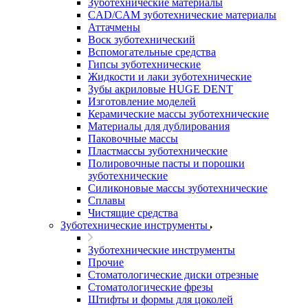
Зуботехнические материалы
CAD/CAM зуботехнические материалы
Аттачмены
Воск зуботехнический
Вспомогательные средства
Гипсы зуботехнические
Жидкости и лаки зуботехнические
Зубы акриловые HUGE DENT
Изготовление моделей
Керамические массы зуботехнические
Материалы для дублирования
Паковочные массы
Пластмассы зуботехнические
Полировочные пасты и порошки
зуботехнические
Силиконовые массы зуботехнические
Сплавы
Чистящие средства
Зуботехнические инструменты
Зуботехнические инструменты
Прочие
Стоматологические диски отрезные
Стоматологические фрезы
Штифты и формы для цоколей