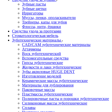
Зубные пасты
Зубные щетки
Ирригаторы
Муссы, пенки, ополаскиватели
Трейнеры, капы для зубов
Флоссы, нити, ёршики
Средства ухода за протезами
Стоматологическая мебель
Зуботехнические материалы
CAD/CAM зуботехнические материалы
Аттачмены
Воск зуботехнический
Вспомогательные средства
Гипсы зуботехнические
Жидкости и лаки зуботехнические
Зубы акриловые HUGE DENT
Изготовление моделей
Керамические массы зуботехнические
Материалы для дублирования
Паковочные массы
Пластмассы зуботехнические
Полировочные пасты и порошки зуботехнические
Силиконовые массы зуботехнические
Сплавы