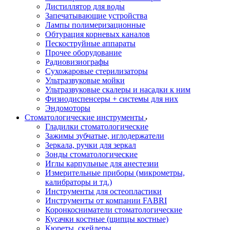
Дистиллятор для воды
Запечатывающие устройства
Лампы полимеризационные
Обтурация корневых каналов
Пескоструйные аппараты
Прочее оборудование
Радиовизиографы
Сухожаровые стерилизаторы
Ультразвуковые мойки
Ультразвуковые скалеры и насадки к ним
Физиодиспенсеры + системы для них
Эндомоторы
Стоматологические инструменты
Гладилки стоматологические
Зажимы зубчатые, иглодержатели
Зеркала, ручки для зеркал
Зонды стоматологические
Иглы карпульные для анестезии
Измерительные приборы (микрометры,
калибраторы и тд.)
Инструменты для остеопластики
Инструменты от компании FABRI
Коронкосниматели стоматологические
Кусачки костные (щипцы костные)
Кюреты, скейлеры