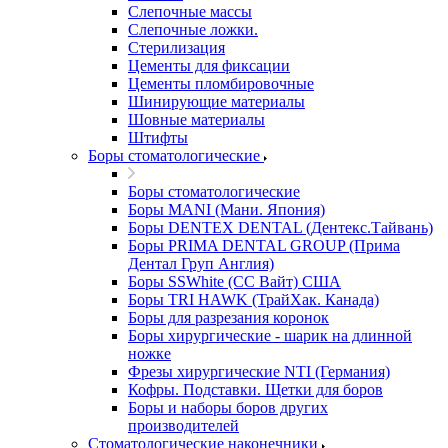
Слепочные массы
Слепочные ложки.
Стерилизация
Цементы для фиксации
Цементы пломбировочные
Шинирующие материалы
Шовные материалы
Штифты
Боры стоматологические
Боры стоматологические
Боры MANI (Мани. Япония)
Боры DENTEX DENTAL (Дентекс.Тайвань)
Боры PRIMA DENTAL GROUP (Прима
Дентал Груп Англия)
Боры SSWhite (СС Вайт) США
Боры TRI HAWK (ТрайХак. Канада)
Боры для разрезания коронок
Боры хирургические - шарик на длинной
ножке
Фрезы хирургические NTI (Германия)
Кофры. Подставки. Щетки для боров
Боры и наборы боров других
производителей
Стоматологические наконечники