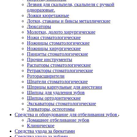
Лезвия для скальпеля, скальпеля с ручкой
одноразовые.
Ложки кюретажные
Лотки, стаканы и биксы металлические
Люксаторы
Молотки, долото хирургические
Ножи стоматологические
Ножницы стоматологические
Ножницы хирургические
Пинцеты стоматологические
Прочие инструменты
Распаторы стоматологические
Ретракторы стоматологические
Роторасширители
Шпатели стоматологические
Шприцы карпульные для анестезии
Щипцы для удаления зубов
Щипцы ортодонтические
Экскаваторы стоматологические
Элеваторы, остеотомы
Средства и оборудование для отбеливания зубов
Домашнее отбеливание зубов
Клиническое
Средства ухода за брекетами
Средства ухода за зубами