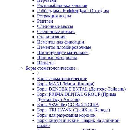
Перчатки
Распломбировка каналов
РабберДам - КофферДам - ОптиДам
Ретракция десны
Рентген
Слепочные массы
Слепочные ложки.
Стерилизация
Цементы для фиксации
Цементы пломбировочные
Шинирующие материалы
Шовные материалы
Штифты
Боры стоматологические
Боры стоматологические
Боры MANI (Мани. Япония)
Боры DENTEX DENTAL (Дентекс.Тайвань)
Боры PRIMA DENTAL GROUP (Прима
Дентал Груп Англия)
Боры SSWhite (СС Вайт) США
Боры TRI HAWK (ТрайХак. Канада)
Боры для разрезания коронок
Боры хирургические - шарик на длинной
ножке