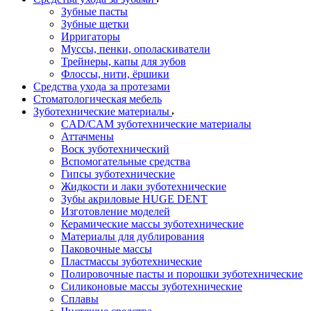
Зубные пасты
Зубные щетки
Ирригаторы
Муссы, пенки, ополаскиватели
Трейнеры, капы для зубов
Флоссы, нити, ёршики
Средства ухода за протезами
Стоматологическая мебель
Зуботехнические материалы
CAD/CAM зуботехнические материалы
Аттачмены
Воск зуботехнический
Вспомогательные средства
Гипсы зуботехнические
Жидкости и лаки зуботехнические
Зубы акриловые HUGE DENT
Изготовление моделей
Керамические массы зуботехнические
Материалы для дублирования
Паковочные массы
Пластмассы зуботехнические
Полировочные пасты и порошки зуботехнические
Силиконовые массы зуботехнические
Сплавы