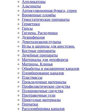
Аппликаторы
Альгинаты
Артикуляционная бумага, спреи
Временные пломбы
Гемостатические препараты
Герметики
Гипсы
Гигиена. Расходники
Дезинфекция
Девитализация пульпы
Иглы и шприцы для анестезии.
Костные препараты
Лечебные препараты
Материалы для депофореза
Матрицы. Клинья
Обработка и расширение каналов
Пломбирование каналов
Пластмассы
Прокладочные материалы
Профилактические средства
Полировочные средства
Протравочные гели
Прикусные материалы
Перчатки
Распломбировка каналов