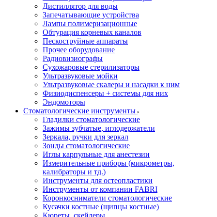
Дистиллятор для воды
Запечатывающие устройства
Лампы полимеризационные
Обтурация корневых каналов
Пескоструйные аппараты
Прочее оборудование
Радиовизиографы
Сухожаровые стерилизаторы
Ультразвуковые мойки
Ультразвуковые скалеры и насадки к ним
Физиодиспенсеры + системы для них
Эндомоторы
Стоматологические инструменты
Гладилки стоматологические
Зажимы зубчатые, иглодержатели
Зеркала, ручки для зеркал
Зонды стоматологические
Иглы карпульные для анестезии
Измерительные приборы (микрометры,
калибраторы и тд.)
Инструменты для остеопластики
Инструменты от компании FABRI
Коронкосниматели стоматологические
Кусачки костные (щипцы костные)
Кюреты, скейлеры