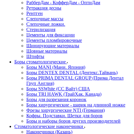
РабберДам - КофферДам - ОптиДам
Ретракция десны
Рентген
Слепочные массы
Слепочные ложки.
Стерилизация
Цементы для фиксации
Цементы пломбировочные
Шинирующие материалы
Шовные материалы
Штифты
Боры стоматологические
Боры MANI (Мани. Япония)
Боры DENTEX DENTAL (Дентекс.Тайвань)
Боры PRIMA DENTAL GROUP (Прима Дентал
Груп Англия)
Боры SSWhite (СС Вайт) США
Боры TRI HAWK (ТрайХак. Канада)
Боры для разрезания коронок
Боры хирургические - шарик на длинной ножке
Фрезы хирургические NTI (Германия)
Кофры. Подставки. Щетки для боров
Боры и наборы боров других производителей
Стоматологические наконечники
Наконечники (Казань)