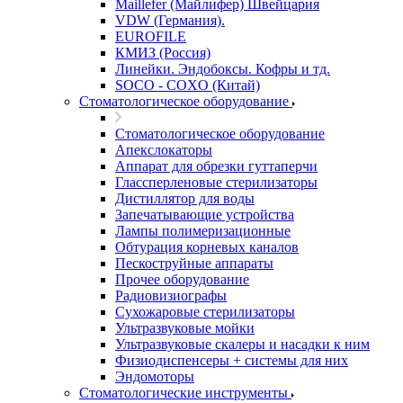
Maillefer (Майлифер) Швейцария
VDW (Германия).
EUROFILE
КМИЗ (Россия)
Линейки. Эндобоксы. Кофры и тд.
SOCO - COXO (Китай)
Стоматологическое оборудование
Стоматологическое оборудование
Апекслокаторы
Аппарат для обрезки гуттаперчи
Глассперленовые стерилизаторы
Дистиллятор для воды
Запечатывающие устройства
Лампы полимеризационные
Обтурация корневых каналов
Пескоструйные аппараты
Прочее оборудование
Радиовизиографы
Сухожаровые стерилизаторы
Ультразвуковые мойки
Ультразвуковые скалеры и насадки к ним
Физиодиспенсеры + системы для них
Эндомоторы
Стоматологические инструменты