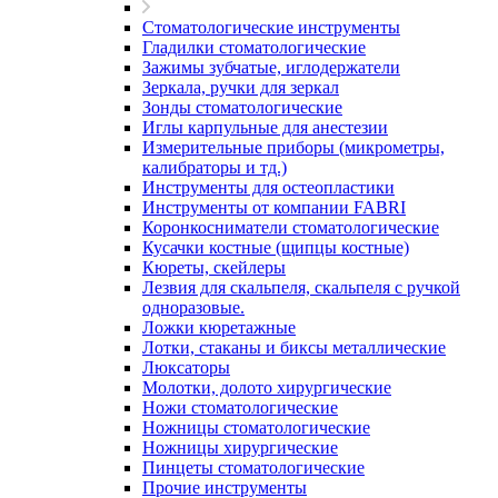
Стоматологические инструменты
Гладилки стоматологические
Зажимы зубчатые, иглодержатели
Зеркала, ручки для зеркал
Зонды стоматологические
Иглы карпульные для анестезии
Измерительные приборы (микрометры,
калибраторы и тд.)
Инструменты для остеопластики
Инструменты от компании FABRI
Коронкосниматели стоматологические
Кусачки костные (щипцы костные)
Кюреты, скейлеры
Лезвия для скальпеля, скальпеля с ручкой
одноразовые.
Ложки кюретажные
Лотки, стаканы и биксы металлические
Люксаторы
Молотки, долото хирургические
Ножи стоматологические
Ножницы стоматологические
Ножницы хирургические
Пинцеты стоматологические
Прочие инструменты