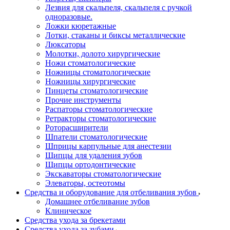
Лезвия для скальпеля, скальпеля с ручкой
одноразовые.
Ложки кюретажные
Лотки, стаканы и биксы металлические
Люксаторы
Молотки, долото хирургические
Ножи стоматологические
Ножницы стоматологические
Ножницы хирургические
Пинцеты стоматологические
Прочие инструменты
Распаторы стоматологические
Ретракторы стоматологические
Роторасширители
Шпатели стоматологические
Шприцы карпульные для анестезии
Щипцы для удаления зубов
Щипцы ортодонтические
Экскаваторы стоматологические
Элеваторы, остеотомы
Средства и оборудование для отбеливания зубов
Домашнее отбеливание зубов
Клиническое
Средства ухода за брекетами
Средства ухода за зубами