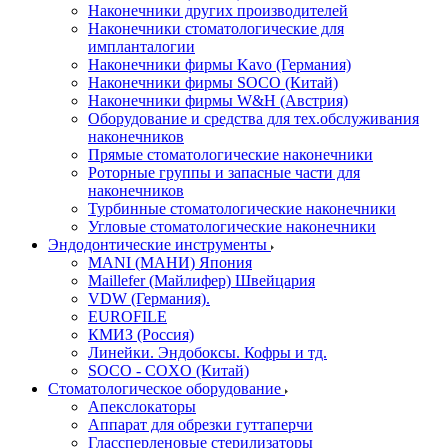
Наконечники других производителей
Наконечники стоматологические для
импланталогии
Наконечники фирмы Kavo (Германия)
Наконечники фирмы SOCO (Китай)
Наконечники фирмы W&H (Австрия)
Оборудование и средства для тех.обслуживания
наконечников
Прямые стоматологические наконечники
Роторные группы и запасные части для
наконечников
Турбинные стоматологические наконечники
Угловые стоматологические наконечники
Эндодонтические инструменты
MANI (МАНИ) Япония
Maillefer (Майлифер) Швейцария
VDW (Германия).
EUROFILE
КМИЗ (Россия)
Линейки. Эндобоксы. Кофры и тд.
SOCO - COXO (Китай)
Стоматологическое оборудование
Апекслокаторы
Аппарат для обрезки гуттаперчи
Глассперленовые стерилизаторы