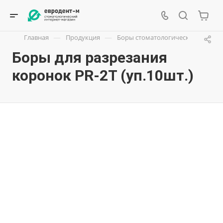
—
—
—
Главная
Продукция
Боры стоматологические
Бо
Боры для разрезания
коронок PR-2T (уп.10шт.)