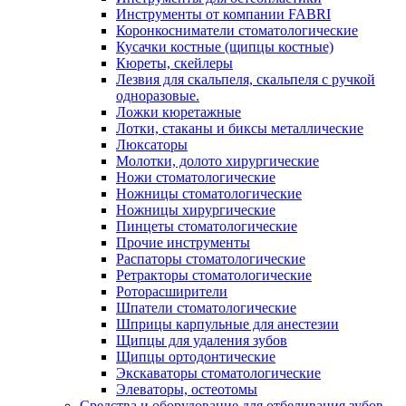
Инструменты от компании FABRI
Коронкосниматели стоматологические
Кусачки костные (щипцы костные)
Кюреты, скейлеры
Лезвия для скальпеля, скальпеля с ручкой
одноразовые.
Ложки кюретажные
Лотки, стаканы и биксы металлические
Люксаторы
Молотки, долото хирургические
Ножи стоматологические
Ножницы стоматологические
Ножницы хирургические
Пинцеты стоматологические
Прочие инструменты
Распаторы стоматологические
Ретракторы стоматологические
Роторасширители
Шпатели стоматологические
Шприцы карпульные для анестезии
Щипцы для удаления зубов
Щипцы ортодонтические
Экскаваторы стоматологические
Элеваторы, остеотомы
Средства и оборудование для отбеливания зубов