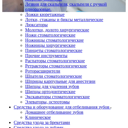
Лезвия для скальпеля, скальпеля с ручкой
одноразовые.
Ложки кюретажные
Лотки, стаканы и биксы металлические
Люксаторы
Молотки, долото хирургические
Ножи стоматологические
Ножницы стоматологические
Ножницы хирургические
Пинцеты стоматологические
Прочие инструменты
Распаторы стоматологические
Ретракторы стоматологические
Роторасширители
Шпатели стоматологические
Шприцы карпульные для анестезии
Щипцы для удаления зубов
Щипцы ортодонтические
Экскаваторы стоматологические
Элеваторы, остеотомы
Средства и оборудование для отбеливания зубов
Домашнее отбеливание зубов
Клиническое
Средства ухода за брекетами
Средства ухода за зубами