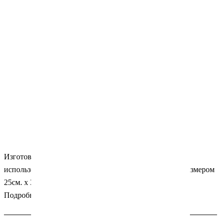
Изготовлены из нетканого материала. удобные в
использовании. Цвет -
голубой
. Упаковка: 500 штук размером
25см. х 33см. Производитель: Krosstek (США).
Подробности