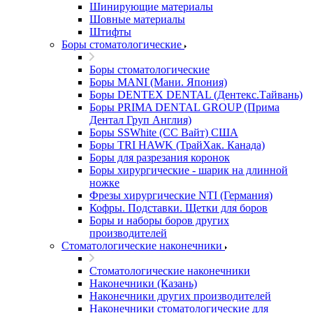
Шинирующие материалы
Шовные материалы
Штифты
Боры стоматологические
Боры стоматологические
Боры MANI (Мани. Япония)
Боры DENTEX DENTAL (Дентекс.Тайвань)
Боры PRIMA DENTAL GROUP (Прима
Дентал Груп Англия)
Боры SSWhite (СС Вайт) США
Боры TRI HAWK (ТрайХак. Канада)
Боры для разрезания коронок
Боры хирургические - шарик на длинной
ножке
Фрезы хирургические NTI (Германия)
Кофры. Подставки. Щетки для боров
Боры и наборы боров других
производителей
Стоматологические наконечники
Стоматологические наконечники
Наконечники (Казань)
Наконечники других производителей
Наконечники стоматологические для