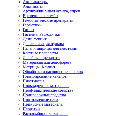
Аппликаторы
Альгинаты
Артикуляционная бумага, спреи
Временные пломбы
Гемостатические препараты
Герметики
Гипсы
Гигиена. Расходники
Дезинфекция
Девитализация пульпы
Иглы и шприцы для анестезии.
Костные препараты
Лечебные препараты
Материалы для депофореза
Матрицы. Клинья
Обработка и расширение каналов
Пломбирование каналов
Пластмассы
Прокладочные материалы
Профилактические средства
Полировочные средства
Протравочные гели
Прикусные материалы
Перчатки
Распломбировка каналов