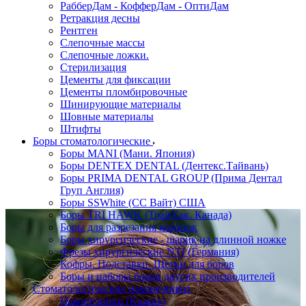
РабберДам - КофферДам - ОптиДам
Ретракция десны
Рентген
Слепочные массы
Слепочные ложки.
Стерилизация
Цементы для фиксации
Цементы пломбировочные
Шинирующие материалы
Шовные материалы
Штифты
Боры стоматологические
Боры MANI (Мани. Япония)
Боры DENTEX DENTAL (Дентекс.Тайвань)
Боры PRIMA DENTAL GROUP (Прима Дентал
Груп Англия)
Боры SSWhite (СС Вайт) США
Боры TRI HAWK (ТрайХак. Канада)
Боры для разрезания коронок
Боры хирургические - шарик на длинной ножке
Фрезы хирургические NTI (Германия)
Кофры. Подставки. Щетки для боров
Боры и наборы боров других производителей
Стоматологические наконечники
Наконечники (Казань)