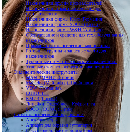
Наконечники других производителей
Наконечники стоматологические для
импланталогии
Наконечники фирмы Kavo (Германия)
Наконечники фирмы SOCO (Китай)
Наконечники фирмы W&H (Австрия)
Оборудование и средства для тех.обслуживания
наконечников
Прямые стоматологические наконечники
Роторные группы и запасные части для
наконечников
Турбинные стоматологические наконечники
Угловые стоматологические наконечники
Эндодонтические инструменты
MANI (МАНИ) Япония
Maillefer (Майлифер) Швейцария
VDW (Германия).
EUROFILE
КМИЗ (Россия)
Линейки. Эндобоксы. Кофры и тд.
SOCO - COXO (Китай)
Стоматологическое оборудование
Апекслокаторы
Аппарат для обрезки гуттаперчи
Глассперленовые стерилизаторы