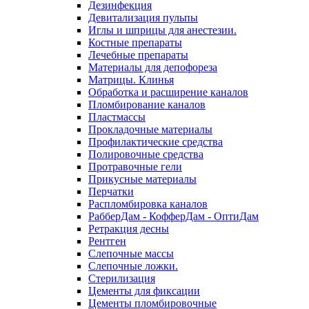
Дезинфекция
Девитализация пульпы
Иглы и шприцы для анестезии.
Костные препараты
Лечебные препараты
Материалы для депофореза
Матрицы. Клинья
Обработка и расширение каналов
Пломбирование каналов
Пластмассы
Прокладочные материалы
Профилактические средства
Полировочные средства
Протравочные гели
Прикусные материалы
Перчатки
Распломбировка каналов
РабберДам - КофферДам - ОптиДам
Ретракция десны
Рентген
Слепочные массы
Слепочные ложки.
Стерилизация
Цементы для фиксации
Цементы пломбировочные