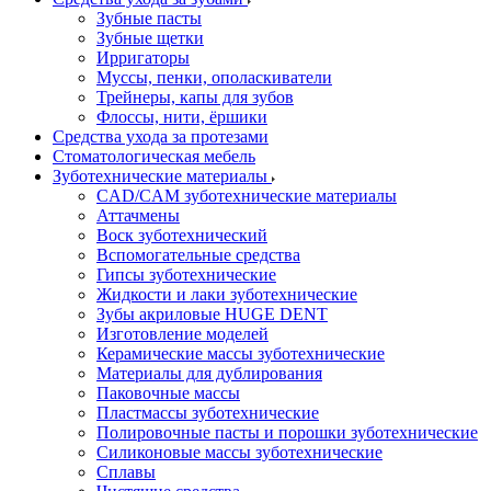
Зубные пасты
Зубные щетки
Ирригаторы
Муссы, пенки, ополаскиватели
Трейнеры, капы для зубов
Флоссы, нити, ёршики
Средства ухода за протезами
Стоматологическая мебель
Зуботехнические материалы
CAD/CAM зуботехнические материалы
Аттачмены
Воск зуботехнический
Вспомогательные средства
Гипсы зуботехнические
Жидкости и лаки зуботехнические
Зубы акриловые HUGE DENT
Изготовление моделей
Керамические массы зуботехнические
Материалы для дублирования
Паковочные массы
Пластмассы зуботехнические
Полировочные пасты и порошки зуботехнические
Силиконовые массы зуботехнические
Сплавы