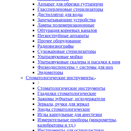
Аппарат для обрезки гуттаперчи
Глассперленовые стерилизаторы
Дистиллятор для воды
Запечатывающие устройства
Лампы полимеризационные
Обтурация корневых каналов
Пескоструйные аппараты
Прочее оборудование
Радиовизиографы
Сухожаровые стерилизаторы
Ультразвуковые мойки
Ультразвуковые скалеры и насадки к ним
Физиодиспенсеры + системы для них
Эндомоторы
Стоматологические инструменты
Стоматологические инструменты
Гладилки стоматологические
Зажимы зубчатые, иглодержатели
Зеркала, ручки для зеркал
Зонды стоматологические
Иглы карпульные для анестезии
Измерительные приборы (микрометры,
калибраторы и тд.)
Инструменты для остеопластики