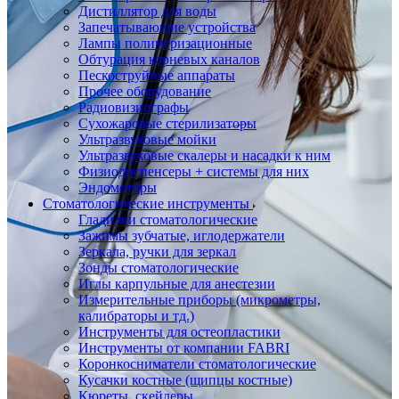
Дистиллятор для воды
Запечатывающие устройства
Лампы полимеризационные
Обтурация корневых каналов
Пескоструйные аппараты
Прочее оборудование
Радиовизиографы
Сухожаровые стерилизаторы
Ультразвуковые мойки
Ультразвуковые скалеры и насадки к ним
Физиодиспенсеры + системы для них
Эндомоторы
Стоматологические инструменты
Гладилки стоматологические
Зажимы зубчатые, иглодержатели
Зеркала, ручки для зеркал
Зонды стоматологические
Иглы карпульные для анестезии
Измерительные приборы (микрометры,
калибраторы и тд.)
Инструменты для остеопластики
Инструменты от компании FABRI
Коронкосниматели стоматологические
Кусачки костные (щипцы костные)
Кюреты, скейлеры