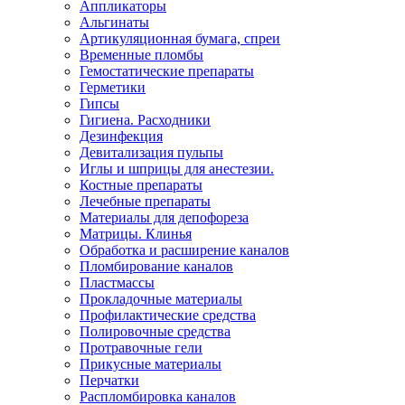
Аппликаторы
Альгинаты
Артикуляционная бумага, спреи
Временные пломбы
Гемостатические препараты
Герметики
Гипсы
Гигиена. Расходники
Дезинфекция
Девитализация пульпы
Иглы и шприцы для анестезии.
Костные препараты
Лечебные препараты
Материалы для депофореза
Матрицы. Клинья
Обработка и расширение каналов
Пломбирование каналов
Пластмассы
Прокладочные материалы
Профилактические средства
Полировочные средства
Протравочные гели
Прикусные материалы
Перчатки
Распломбировка каналов