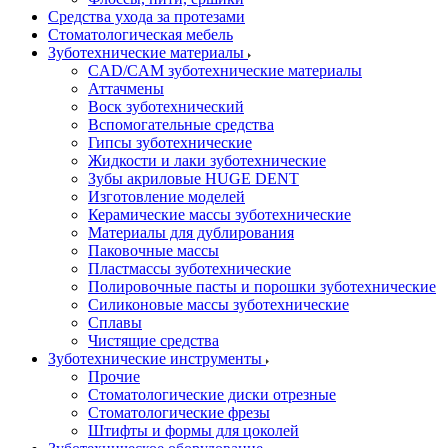
Средства ухода за протезами
Стоматологическая мебель
Зуботехнические материалы
CAD/CAM зуботехнические материалы
Аттачмены
Воск зуботехнический
Вспомогательные средства
Гипсы зуботехнические
Жидкости и лаки зуботехнические
Зубы акриловые HUGE DENT
Изготовление моделей
Керамические массы зуботехнические
Материалы для дублирования
Паковочные массы
Пластмассы зуботехнические
Полировочные пасты и порошки зуботехнические
Силиконовые массы зуботехнические
Сплавы
Чистящие средства
Зуботехнические инструменты
Прочие
Стоматологические диски отрезные
Стоматологические фрезы
Штифты и формы для цоколей