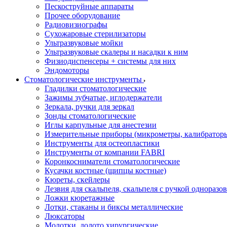
Пескоструйные аппараты
Прочее оборудование
Радиовизиографы
Сухожаровые стерилизаторы
Ультразвуковые мойки
Ультразвуковые скалеры и насадки к ним
Физиодиспенсеры + системы для них
Эндомоторы
Стоматологические инструменты
Гладилки стоматологические
Зажимы зубчатые, иглодержатели
Зеркала, ручки для зеркал
Зонды стоматологические
Иглы карпульные для анестезии
Измерительные приборы (микрометры, калибраторы
Инструменты для остеопластики
Инструменты от компании FABRI
Коронкосниматели стоматологические
Кусачки костные (щипцы костные)
Кюреты, скейлеры
Лезвия для скальпеля, скальпеля с ручкой одноразо
Ложки кюретажные
Лотки, стаканы и биксы металлические
Люксаторы
Молотки, долото хирургические