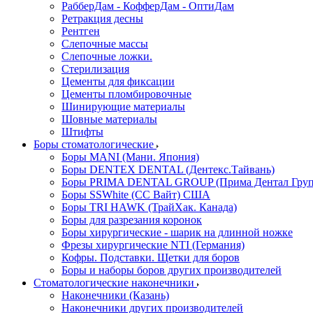
РабберДам - КофферДам - ОптиДам
Ретракция десны
Рентген
Слепочные массы
Слепочные ложки.
Стерилизация
Цементы для фиксации
Цементы пломбировочные
Шинирующие материалы
Шовные материалы
Штифты
Боры стоматологические
Боры MANI (Мани. Япония)
Боры DENTEX DENTAL (Дентекс.Тайвань)
Боры PRIMA DENTAL GROUP (Прима Дентал Груп
Боры SSWhite (СС Вайт) США
Боры TRI HAWK (ТрайХак. Канада)
Боры для разрезания коронок
Боры хирургические - шарик на длинной ножке
Фрезы хирургические NTI (Германия)
Кофры. Подставки. Щетки для боров
Боры и наборы боров других производителей
Стоматологические наконечники
Наконечники (Казань)
Наконечники других производителей