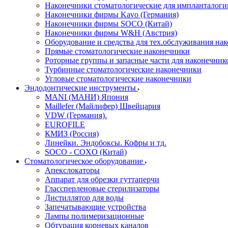
Наконечники стоматологические для импланталоги
Наконечники фирмы Kavo (Германия)
Наконечники фирмы SOCO (Китай)
Наконечники фирмы W&H (Австрия)
Оборудование и средства для тех.обслуживания на
Прямые стоматологические наконечники
Роторные группы и запасные части для наконечник
Турбинные стоматологические наконечники
Угловые стоматологические наконечники
Эндодонтические инструменты
MANI (МАНИ) Япония
Maillefer (Майлифер) Швейцария
VDW (Германия).
EUROFILE
КМИЗ (Россия)
Линейки. Эндобоксы. Кофры и тд.
SOCO - COXO (Китай)
Стоматологическое оборудование
Апекслокаторы
Аппарат для обрезки гуттаперчи
Глассперленовые стерилизаторы
Дистиллятор для воды
Запечатывающие устройства
Лампы полимеризационные
Обтурация корневых каналов