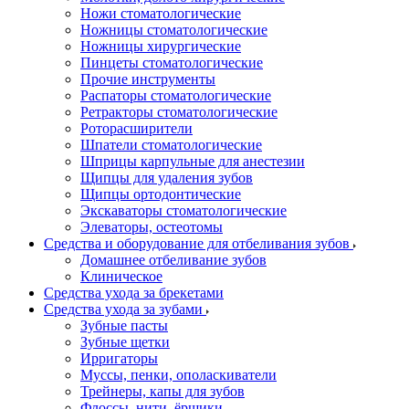
Ножи стоматологические
Ножницы стоматологические
Ножницы хирургические
Пинцеты стоматологические
Прочие инструменты
Распаторы стоматологические
Ретракторы стоматологические
Роторасширители
Шпатели стоматологические
Шприцы карпульные для анестезии
Щипцы для удаления зубов
Щипцы ортодонтические
Экскаваторы стоматологические
Элеваторы, остеотомы
Средства и оборудование для отбеливания зубов
Домашнее отбеливание зубов
Клиническое
Средства ухода за брекетами
Средства ухода за зубами
Зубные пасты
Зубные щетки
Ирригаторы
Муссы, пенки, ополаскиватели
Трейнеры, капы для зубов
Флоссы, нити, ёршики