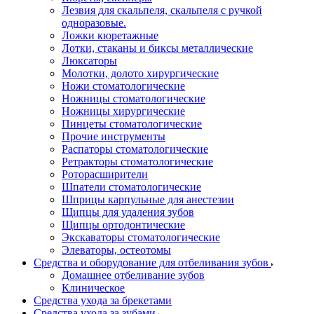
Лезвия для скальпеля, скальпеля с ручкой
одноразовые.
Ложки кюретажные
Лотки, стаканы и биксы металлические
Люксаторы
Молотки, долото хирургические
Ножи стоматологические
Ножницы стоматологические
Ножницы хирургические
Пинцеты стоматологические
Прочие инструменты
Распаторы стоматологические
Ретракторы стоматологические
Роторасширители
Шпатели стоматологические
Шприцы карпульные для анестезии
Щипцы для удаления зубов
Щипцы ортодонтические
Экскаваторы стоматологические
Элеваторы, остеотомы
Средства и оборудование для отбеливания зубов
Домашнее отбеливание зубов
Клиническое
Средства ухода за брекетами
Средства ухода за зубами