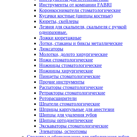
Инструменты от компании FABRI
Коронкосниматели стоматологические
Кусачки костные (щипцы костные)
Кюреты, скейлеры
Лезвия для скальпеля, скальпеля с ручкой
одноразовые.
Ложки кюретажные
Лотки, стаканы и биксы металлические
Люксаторы
Молотки, долото хирургические
Ножи стоматологические
Ножницы стоматологические
Ножницы хирургические
Пинцеты стоматологические
Прочие инструменты
Распаторы стоматологические
Ретракторы стоматологические
Роторасширители
Шпатели стоматологические
Шприцы карпульные для анестезии
Щипцы для удаления зубов
Щипцы ортодонтические
Экскаваторы стоматологические
Элеваторы, остеотомы
Средства и оборудование для отбеливания зубов