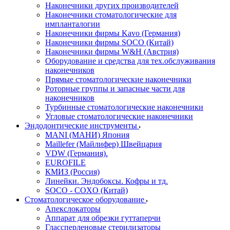
Наконечники других производителей
Наконечники стоматологические для
импланталогии
Наконечники фирмы Kavo (Германия)
Наконечники фирмы SOCO (Китай)
Наконечники фирмы W&H (Австрия)
Оборудование и средства для тех.обслуживания
наконечников
Прямые стоматологические наконечники
Роторные группы и запасные части для
наконечников
Турбинные стоматологические наконечники
Угловые стоматологические наконечники
Эндодонтические инструменты
MANI (МАНИ) Япония
Maillefer (Майлифер) Швейцария
VDW (Германия).
EUROFILE
КМИЗ (Россия)
Линейки. Эндобоксы. Кофры и тд.
SOCO - COXO (Китай)
Стоматологическое оборудование
Апекслокаторы
Аппарат для обрезки гуттаперчи
Глассперленовые стерилизаторы