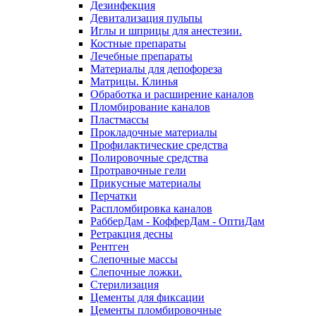
Дезинфекция
Девитализация пульпы
Иглы и шприцы для анестезии.
Костные препараты
Лечебные препараты
Материалы для депофореза
Матрицы. Клинья
Обработка и расширение каналов
Пломбирование каналов
Пластмассы
Прокладочные материалы
Профилактические средства
Полировочные средства
Протравочные гели
Прикусные материалы
Перчатки
Распломбировка каналов
РабберДам - КофферДам - ОптиДам
Ретракция десны
Рентген
Слепочные массы
Слепочные ложки.
Стерилизация
Цементы для фиксации
Цементы пломбировочные