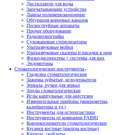
Дистиллятор для воды
Запечатывающие устройства
Лампы полимеризационные
Обтурация корневых каналов
Пескоструйные аппараты
Прочее оборудование
Радиовизиографы
Сухожаровые стерилизаторы
Ультразвуковые мойки
Ультразвуковые скалеры и насадки к ним
Физиодиспенсеры + системы для них
Эндомоторы
Стоматологические инструменты
Гладилки стоматологические
Зажимы зубчатые, иглодержатели
Зеркала, ручки для зеркал
Зонды стоматологические
Иглы карпульные для анестезии
Измерительные приборы (микрометры,
калибраторы и тд.)
Инструменты для остеопластики
Инструменты от компании FABRI
Коронкосниматели стоматологические
Кусачки костные (щипцы костные)
Кюреты, скейлеры