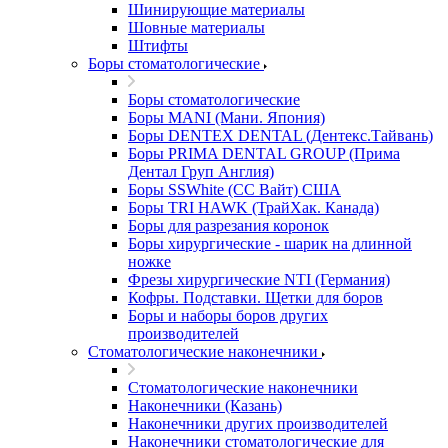
Шинирующие материалы
Шовные материалы
Штифты
Боры стоматологические
Боры стоматологические
Боры MANI (Мани. Япония)
Боры DENTEX DENTAL (Дентекс.Тайвань)
Боры PRIMA DENTAL GROUP (Прима
Дентал Груп Англия)
Боры SSWhite (СС Вайт) США
Боры TRI HAWK (ТрайХак. Канада)
Боры для разрезания коронок
Боры хирургические - шарик на длинной
ножке
Фрезы хирургические NTI (Германия)
Кофры. Подставки. Щетки для боров
Боры и наборы боров других
производителей
Стоматологические наконечники
Стоматологические наконечники
Наконечники (Казань)
Наконечники других производителей
Наконечники стоматологические для