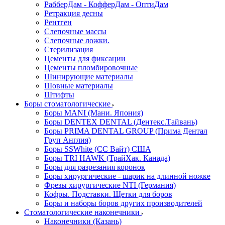
РабберДам - КофферДам - ОптиДам
Ретракция десны
Рентген
Слепочные массы
Слепочные ложки.
Стерилизация
Цементы для фиксации
Цементы пломбировочные
Шинирующие материалы
Шовные материалы
Штифты
Боры стоматологические
Боры MANI (Мани. Япония)
Боры DENTEX DENTAL (Дентекс.Тайвань)
Боры PRIMA DENTAL GROUP (Прима Дентал
Груп Англия)
Боры SSWhite (СС Вайт) США
Боры TRI HAWK (ТрайХак. Канада)
Боры для разрезания коронок
Боры хирургические - шарик на длинной ножке
Фрезы хирургические NTI (Германия)
Кофры. Подставки. Щетки для боров
Боры и наборы боров других производителей
Стоматологические наконечники
Наконечники (Казань)