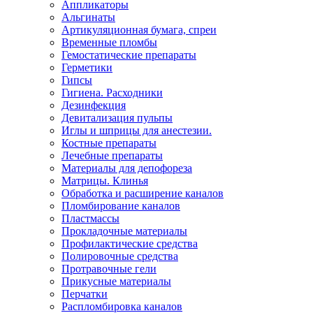
Аппликаторы
Альгинаты
Артикуляционная бумага, спреи
Временные пломбы
Гемостатические препараты
Герметики
Гипсы
Гигиена. Расходники
Дезинфекция
Девитализация пульпы
Иглы и шприцы для анестезии.
Костные препараты
Лечебные препараты
Материалы для депофореза
Матрицы. Клинья
Обработка и расширение каналов
Пломбирование каналов
Пластмассы
Прокладочные материалы
Профилактические средства
Полировочные средства
Протравочные гели
Прикусные материалы
Перчатки
Распломбировка каналов