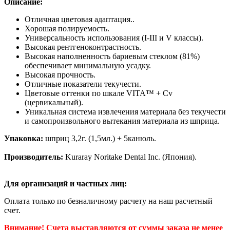
Описание:
Отличная цветовая адаптация..
Хорошая полируемость.
Универсальность использования (I-III и V классы).
Высокая рентгеноконтрастность.
Высокая наполненность бариевым стеклом (81%)
обеспечивает минимальную усадку.
Высокая прочность.
Отличные показатели текучести.
Цветовые оттенки по шкале VITA™ + Cv
(цервикальный).
Уникальная система извлечения материала без текучести
и самопроизвольного вытекания материала из шприца.
Упаковка:
шприц 3,2г. (1,5мл.) + 5канюль.
Производитель:
Kuraray Noritake Dental Inc. (Япония).
Для организаций и частных лиц:
Оплата только по безналичному расчету на наш расчетный
счет.
Внимание! Счета выставляются от суммы заказа не менее