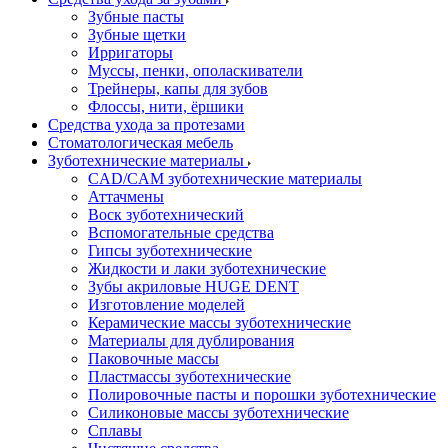
Зубные пасты
Зубные щетки
Ирригаторы
Муссы, пенки, ополаскиватели
Трейнеры, капы для зубов
Флоссы, нити, ёршики
Средства ухода за протезами
Стоматологическая мебель
Зуботехнические материалы
CAD/CAM зуботехнические материалы
Аттачмены
Воск зуботехнический
Вспомогательные средства
Гипсы зуботехнические
Жидкости и лаки зуботехнические
Зубы акриловые HUGE DENT
Изготовление моделей
Керамические массы зуботехнические
Материалы для дублирования
Паковочные массы
Пластмассы зуботехнические
Полировочные пасты и порошки зуботехнические
Силиконовые массы зуботехнические
Сплавы