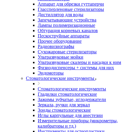
Аппарат для обрезки гуттаперчи
Глассперленовые стерилизаторы
Дистиллятор для воды
Запечатывающие устройства
Лампы полимеризационные
Обтурация корневых каналов
Пескоструйные аппараты
Прочее оборудование
Радиовизиографы
Сухожаровые стерилизаторы
Ультразвуковые мойки
Ультразвуковые скалеры и насадки к ним
Физиодиспенсеры + системы для них
Эндомоторы
Стоматологические инструменты
Стоматологические инструменты
Гладилки стоматологические
Зажимы зубчатые, иглодержатели
Зеркала, ручки для зеркал
Зонды стоматологические
Иглы карпульные для анестезии
Измерительные приборы (микрометры,
калибраторы и тд.)
Инструменты для остеопластики