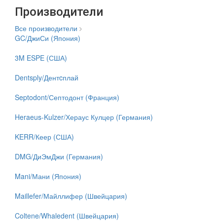
Производители
Все производители
GC/ДжиСи (Япония)
3M ESPE (США)
Dentsply/Дентcплай
Septodont/Септодонт (Франция)
Heraeus-Kulzer/Хераус Кулцер (Германия)
KERR/Кеер (США)
DMG/ДиЭмДжи (Германия)
Mani/Мани (Япония)
Maillefer/Майллифер (Швейцария)
Coltene/Whaledent (Швейцария)