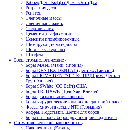
РабберДам - КофферДам - ОптиДам
Ретракция десны
Рентген
Слепочные массы
Слепочные ложки.
Стерилизация
Цементы для фиксации
Цементы пломбировочные
Шинирующие материалы
Шовные материалы
Штифты
Боры стоматологические
Боры MANI (Мани. Япония)
Боры DENTEX DENTAL (Дентекс.Тайвань)
Боры PRIMA DENTAL GROUP (Прима Дентал
Груп Англия)
Боры SSWhite (СС Вайт) США
Боры TRI HAWK (ТрайХак. Канада)
Боры для разрезания коронок
Боры хирургические - шарик на длинной ножке
Фрезы хирургические NTI (Германия)
Кофры. Подставки. Щетки для боров
Боры и наборы боров других производителей
Стоматологические наконечники
Наконечники (Казань)