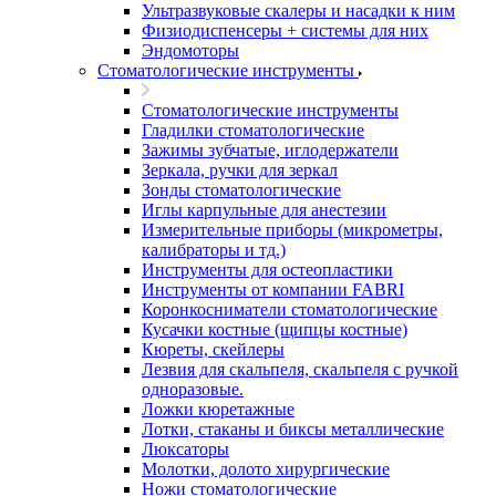
Ультразвуковые скалеры и насадки к ним
Физиодиспенсеры + системы для них
Эндомоторы
Стоматологические инструменты
Стоматологические инструменты
Гладилки стоматологические
Зажимы зубчатые, иглодержатели
Зеркала, ручки для зеркал
Зонды стоматологические
Иглы карпульные для анестезии
Измерительные приборы (микрометры,
калибраторы и тд.)
Инструменты для остеопластики
Инструменты от компании FABRI
Коронкосниматели стоматологические
Кусачки костные (щипцы костные)
Кюреты, скейлеры
Лезвия для скальпеля, скальпеля с ручкой
одноразовые.
Ложки кюретажные
Лотки, стаканы и биксы металлические
Люксаторы
Молотки, долото хирургические
Ножи стоматологические