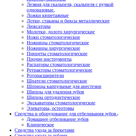
Лезвия для скальпеля, скальпеля с ручкой
одноразовые.
Ложки кюретажные
Лотки, стаканы и биксы металлические
Люксаторы
Молотки, долото хирургические
Ножи стоматологические
Ножницы стоматологические
Ножницы хирургические
Пинцеты стоматологические
Прочие инструменты
Распаторы стоматологические
Ретракторы стоматологические
Роторасширители
Шпатели стоматологические
Шприцы карпульные для анестезии
Щипцы для удаления зубов
Щипцы ортодонтические
Экскаваторы стоматологические
Элеваторы, остеотомы
Средства и оборудование для отбеливания зубов
Домашнее отбеливание зубов
Клиническое
Средства ухода за брекетами
Средства ухода за зубами