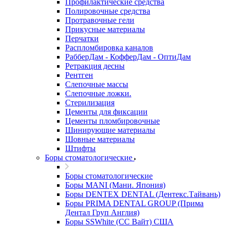
Профилактические средства
Полировочные средства
Протравочные гели
Прикусные материалы
Перчатки
Распломбировка каналов
РабберДам - КофферДам - ОптиДам
Ретракция десны
Рентген
Слепочные массы
Слепочные ложки.
Стерилизация
Цементы для фиксации
Цементы пломбировочные
Шинирующие материалы
Шовные материалы
Штифты
Боры стоматологические
Боры стоматологические
Боры MANI (Мани. Япония)
Боры DENTEX DENTAL (Дентекс.Тайвань)
Боры PRIMA DENTAL GROUP (Прима
Дентал Груп Англия)
Боры SSWhite (СС Вайт) США