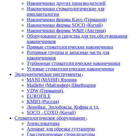
Наконечники других производителей
Наконечники стоматологические для
импланталогии
Наконечники фирмы Kavo (Германия)
Наконечники фирмы SOCO (Китай)
Наконечники фирмы W&H (Австрия)
Оборудование и средства для тех.обслуживания
наконечников
Прямые стоматологические наконечники
Роторные группы и запасные части для
наконечников
Турбинные стоматологические наконечники
Угловые стоматологические наконечники
Эндодонтические инструменты
MANI (МАНИ) Япония
Maillefer (Майлифер) Швейцария
VDW (Германия).
EUROFILE
КМИЗ (Россия)
Линейки. Эндобоксы. Кофры и тд.
SOCO - COXO (Китай)
Стоматологическое оборудование
Апекслокаторы
Аппарат для обрезки гуттаперчи
Глассперленовые стерилизаторы