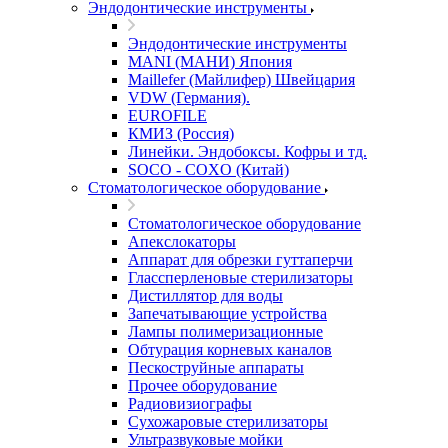
Эндодонтические инструменты
Эндодонтические инструменты
MANI (МАНИ) Япония
Maillefer (Майлифер) Швейцария
VDW (Германия).
EUROFILE
КМИЗ (Россия)
Линейки. Эндобоксы. Кофры и тд.
SOCO - COXO (Китай)
Стоматологическое оборудование
Стоматологическое оборудование
Апекслокаторы
Аппарат для обрезки гуттаперчи
Глассперленовые стерилизаторы
Дистиллятор для воды
Запечатывающие устройства
Лампы полимеризационные
Обтурация корневых каналов
Пескоструйные аппараты
Прочее оборудование
Радиовизиографы
Сухожаровые стерилизаторы
Ультразвуковые мойки