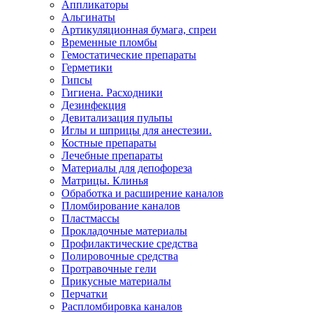
Аппликаторы
Альгинаты
Артикуляционная бумага, спреи
Временные пломбы
Гемостатические препараты
Герметики
Гипсы
Гигиена. Расходники
Дезинфекция
Девитализация пульпы
Иглы и шприцы для анестезии.
Костные препараты
Лечебные препараты
Материалы для депофореза
Матрицы. Клинья
Обработка и расширение каналов
Пломбирование каналов
Пластмассы
Прокладочные материалы
Профилактические средства
Полировочные средства
Протравочные гели
Прикусные материалы
Перчатки
Распломбировка каналов