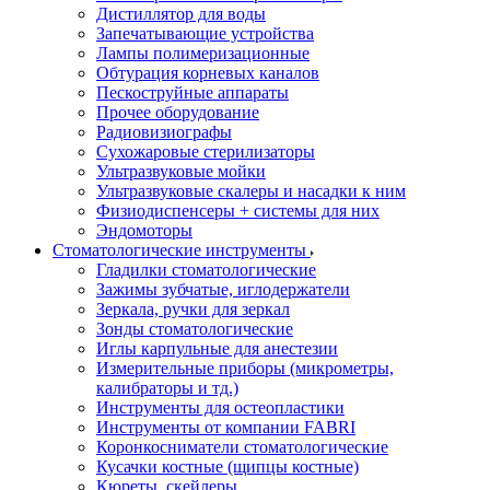
Дистиллятор для воды
Запечатывающие устройства
Лампы полимеризационные
Обтурация корневых каналов
Пескоструйные аппараты
Прочее оборудование
Радиовизиографы
Сухожаровые стерилизаторы
Ультразвуковые мойки
Ультразвуковые скалеры и насадки к ним
Физиодиспенсеры + системы для них
Эндомоторы
Стоматологические инструменты
Гладилки стоматологические
Зажимы зубчатые, иглодержатели
Зеркала, ручки для зеркал
Зонды стоматологические
Иглы карпульные для анестезии
Измерительные приборы (микрометры,
калибраторы и тд.)
Инструменты для остеопластики
Инструменты от компании FABRI
Коронкосниматели стоматологические
Кусачки костные (щипцы костные)
Кюреты, скейлеры