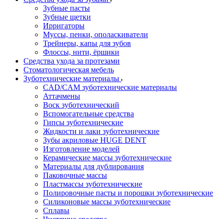
Зубные пасты
Зубные щетки
Ирригаторы
Муссы, пенки, ополаскиватели
Трейнеры, капы для зубов
Флоссы, нити, ёршики
Средства ухода за протезами
Стоматологическая мебель
Зуботехнические материалы
CAD/CAM зуботехнические материалы
Аттачмены
Воск зуботехнический
Вспомогательные средства
Гипсы зуботехнические
Жидкости и лаки зуботехнические
Зубы акриловые HUGE DENT
Изготовление моделей
Керамические массы зуботехнические
Материалы для дублирования
Паковочные массы
Пластмассы зуботехнические
Полировочные пасты и порошки зуботехнические
Силиконовые массы зуботехнические
Сплавы