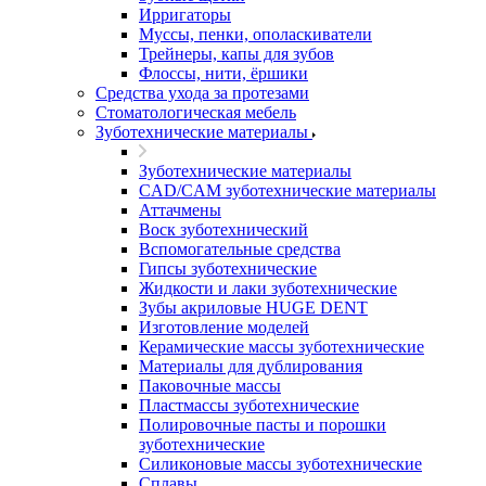
Ирригаторы
Муссы, пенки, ополаскиватели
Трейнеры, капы для зубов
Флоссы, нити, ёршики
Средства ухода за протезами
Стоматологическая мебель
Зуботехнические материалы
Зуботехнические материалы
CAD/CAM зуботехнические материалы
Аттачмены
Воск зуботехнический
Вспомогательные средства
Гипсы зуботехнические
Жидкости и лаки зуботехнические
Зубы акриловые HUGE DENT
Изготовление моделей
Керамические массы зуботехнические
Материалы для дублирования
Паковочные массы
Пластмассы зуботехнические
Полировочные пасты и порошки
зуботехнические
Силиконовые массы зуботехнические
Сплавы