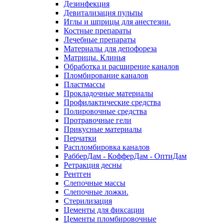
Дезинфекция
Девитализация пульпы
Иглы и шприцы для анестезии.
Костные препараты
Лечебные препараты
Материалы для депофореза
Матрицы. Клинья
Обработка и расширение каналов
Пломбирование каналов
Пластмассы
Прокладочные материалы
Профилактические средства
Полировочные средства
Протравочные гели
Прикусные материалы
Перчатки
Распломбировка каналов
РабберДам - КофферДам - ОптиДам
Ретракция десны
Рентген
Слепочные массы
Слепочные ложки.
Стерилизация
Цементы для фиксации
Цементы пломбировочные