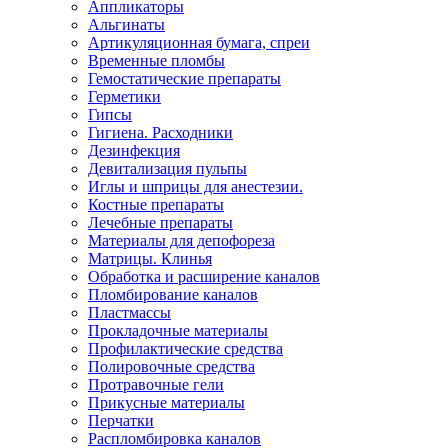
Аппликаторы
Альгинаты
Артикуляционная бумага, спреи
Временные пломбы
Гемостатические препараты
Герметики
Гипсы
Гигиена. Расходники
Дезинфекция
Девитализация пульпы
Иглы и шприцы для анестезии.
Костные препараты
Лечебные препараты
Материалы для депофореза
Матрицы. Клинья
Обработка и расширение каналов
Пломбирование каналов
Пластмассы
Прокладочные материалы
Профилактические средства
Полировочные средства
Протравочные гели
Прикусные материалы
Перчатки
Распломбировка каналов