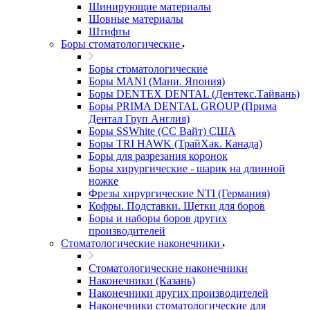
Шинирующие материалы
Шовные материалы
Штифты
Боры стоматологические
Боры стоматологические
Боры MANI (Мани. Япония)
Боры DENTEX DENTAL (Дентекс.Тайвань)
Боры PRIMA DENTAL GROUP (Прима
Дентал Груп Англия)
Боры SSWhite (СС Вайт) США
Боры TRI HAWK (ТрайХак. Канада)
Боры для разрезания коронок
Боры хирургические - шарик на длинной
ножке
Фрезы хирургические NTI (Германия)
Кофры. Подставки. Щетки для боров
Боры и наборы боров других
производителей
Стоматологические наконечники
Стоматологические наконечники
Наконечники (Казань)
Наконечники других производителей
Наконечники стоматологические для