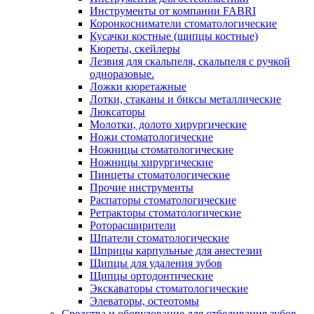
Инструменты от компании FABRI
Коронкосниматели стоматологические
Кусачки костные (щипцы костные)
Кюреты, скейлеры
Лезвия для скальпеля, скальпеля с ручкой
одноразовые.
Ложки кюретажные
Лотки, стаканы и биксы металлические
Люксаторы
Молотки, долото хирургические
Ножи стоматологические
Ножницы стоматологические
Ножницы хирургические
Пинцеты стоматологические
Прочие инструменты
Распаторы стоматологические
Ретракторы стоматологические
Роторасширители
Шпатели стоматологические
Шприцы карпульные для анестезии
Щипцы для удаления зубов
Щипцы ортодонтические
Экскаваторы стоматологические
Элеваторы, остеотомы
Средства и оборудование для отбеливания зубов