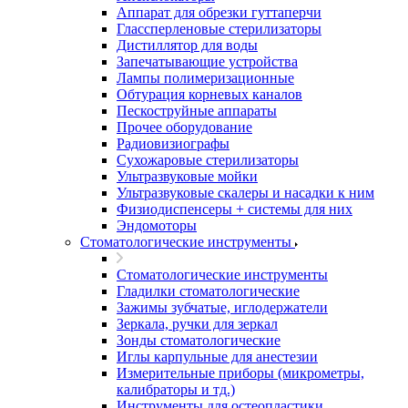
Аппарат для обрезки гуттаперчи
Глассперленовые стерилизаторы
Дистиллятор для воды
Запечатывающие устройства
Лампы полимеризационные
Обтурация корневых каналов
Пескоструйные аппараты
Прочее оборудование
Радиовизиографы
Сухожаровые стерилизаторы
Ультразвуковые мойки
Ультразвуковые скалеры и насадки к ним
Физиодиспенсеры + системы для них
Эндомоторы
Стоматологические инструменты
Стоматологические инструменты
Гладилки стоматологические
Зажимы зубчатые, иглодержатели
Зеркала, ручки для зеркал
Зонды стоматологические
Иглы карпульные для анестезии
Измерительные приборы (микрометры,
калибраторы и тд.)
Инструменты для остеопластики