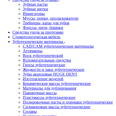
Зубные пасты
Зубные щетки
Ирригаторы
Муссы, пенки, ополаскиватели
Трейнеры, капы для зубов
Флоссы, нити, ёршики
Средства ухода за протезами
Стоматологическая мебель
Зуботехнические материалы
CAD/CAM зуботехнические материалы
Аттачмены
Воск зуботехнический
Вспомогательные средства
Гипсы зуботехнические
Жидкости и лаки зуботехнические
Зубы акриловые HUGE DENT
Изготовление моделей
Керамические массы зуботехнические
Материалы для дублирования
Паковочные массы
Пластмассы зуботехнические
Полировочные пасты и порошки зуботехнические
Силиконовые массы зуботехнические
Сплавы