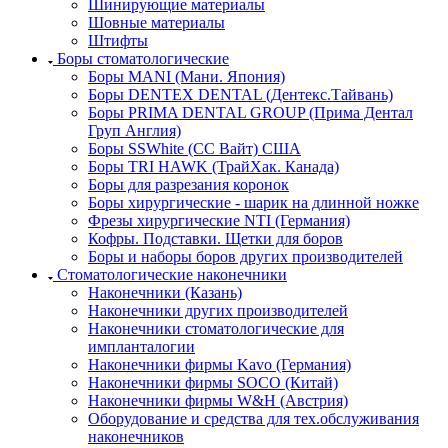
Шинирующие материалы
Шовные материалы
Штифты
Боры стоматологические
Боры MANI (Мани. Япония)
Боры DENTEX DENTAL (Дентекс.Тайвань)
Боры PRIMA DENTAL GROUP (Прима Дентал
Груп Англия)
Боры SSWhite (СС Вайт) США
Боры TRI HAWK (ТрайХак. Канада)
Боры для разрезания коронок
Боры хирургические - шарик на длинной ножке
Фрезы хирургические NTI (Германия)
Кофры. Подставки. Щетки для боров
Боры и наборы боров других производителей
Стоматологические наконечники
Наконечники (Казань)
Наконечники других производителей
Наконечники стоматологические для
импланталогии
Наконечники фирмы Kavo (Германия)
Наконечники фирмы SOCO (Китай)
Наконечники фирмы W&H (Австрия)
Оборудование и средства для тех.обслуживания
наконечников