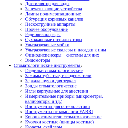
Дистиллятор для воды
Запечатывающие устройства
Лампы полимеризационные
Обтурация корневых каналов
Пескоструйные аппараты
Прочее оборудование
Радиовизиографы
Сухожаровые стерилизаторы
Ультразвуковые мойки
Ультразвуковые скалеры и насадки к ним
Физиодиспенсеры + системы для них
Эндомоторы
Стоматологические инструменты
Гладилки стоматологические
Зажимы зубчатые, иглодержатели
Зеркала, ручки для зеркал
Зонды стоматологические
Иглы карпульные для анестезии
Измерительные приборы (микрометры,
калибраторы и тд.)
Инструменты для остеопластики
Инструменты от компании FABRI
Коронкосниматели стоматологические
Кусачки костные (щипцы костные)
Кюреты, скейлеры