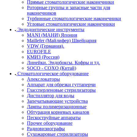
Прямые стоматологические наконечники
Роторные группы и запасные части для
наконечников
Турбинные стоматологические наконечники
Угловые стоматологические наконечники
Эндодонтические инструменты
MANI (МАНИ) Япония
Maillefer (Майлифер) Швейцария
VDW (Германия).
EUROFILE
КМИЗ (Россия)
Линейки. Эндобоксы. Кофры и тд.
SOCO - COXO (Китай)
Стоматологическое оборудование
Апекслокаторы
Аппарат для обрезки гуттаперчи
Глассперленовые стерилизаторы
Дистиллятор для воды
Запечатывающие устройства
Лампы полимеризационные
Обтурация корневых каналов
Пескоструйные аппараты
Прочее оборудование
Радиовизиографы
Сухожаровые стерилизаторы