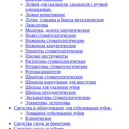
Лезвия для скальпеля, скальпеля с ручкой
одноразовые.
Ложки кюретажные
Лотки, стаканы и биксы металлические
Люксаторы
Молотки, долото хирургические
Ножи стоматологические
Ножницы стоматологические
Ножницы хирургические
Пинцеты стоматологические
Прочие инструменты
Распаторы стоматологические
Ретракторы стоматологические
Роторасширители
Шпатели стоматологические
Шприцы карпульные для анестезии
Щипцы для удаления зубов
Щипцы ортодонтические
Экскаваторы стоматологические
Элеваторы, остеотомы
Средства и оборудование для отбеливания зубов
Домашнее отбеливание зубов
Клиническое
Средства ухода за брекетами
Средства ухода за зубами