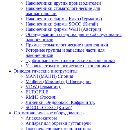
Наконечники других производителей
Наконечники стоматологические для
импланталогии
Наконечники фирмы Kavo (Германия)
Наконечники фирмы SOCO (Китай)
Наконечники фирмы W&H (Австрия)
Оборудование и средства для тех.обслуживания
наконечников
Прямые стоматологические наконечники
Роторные группы и запасные части для
наконечников
Турбинные стоматологические наконечники
Угловые стоматологические наконечники
Эндодонтические инструменты
MANI (МАНИ) Япония
Maillefer (Майлифер) Швейцария
VDW (Германия).
EUROFILE
КМИЗ (Россия)
Линейки. Эндобоксы. Кофры и тд.
SOCO - COXO (Китай)
Стоматологическое оборудование
Апекслокаторы
Аппарат для обрезки гуттаперчи
Глассперленовые стерилизаторы