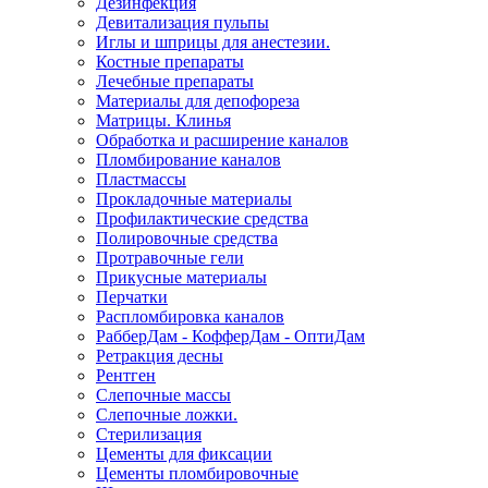
Дезинфекция
Девитализация пульпы
Иглы и шприцы для анестезии.
Костные препараты
Лечебные препараты
Материалы для депофореза
Матрицы. Клинья
Обработка и расширение каналов
Пломбирование каналов
Пластмассы
Прокладочные материалы
Профилактические средства
Полировочные средства
Протравочные гели
Прикусные материалы
Перчатки
Распломбировка каналов
РабберДам - КофферДам - ОптиДам
Ретракция десны
Рентген
Слепочные массы
Слепочные ложки.
Стерилизация
Цементы для фиксации
Цементы пломбировочные