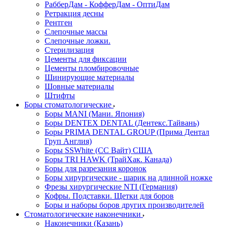
РабберДам - КофферДам - ОптиДам
Ретракция десны
Рентген
Слепочные массы
Слепочные ложки.
Стерилизация
Цементы для фиксации
Цементы пломбировочные
Шинирующие материалы
Шовные материалы
Штифты
Боры стоматологические
Боры MANI (Мани. Япония)
Боры DENTEX DENTAL (Дентекс.Тайвань)
Боры PRIMA DENTAL GROUP (Прима Дентал
Груп Англия)
Боры SSWhite (СС Вайт) США
Боры TRI HAWK (ТрайХак. Канада)
Боры для разрезания коронок
Боры хирургические - шарик на длинной ножке
Фрезы хирургические NTI (Германия)
Кофры. Подставки. Щетки для боров
Боры и наборы боров других производителей
Стоматологические наконечники
Наконечники (Казань)