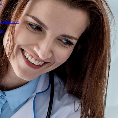
и
конечников
ов