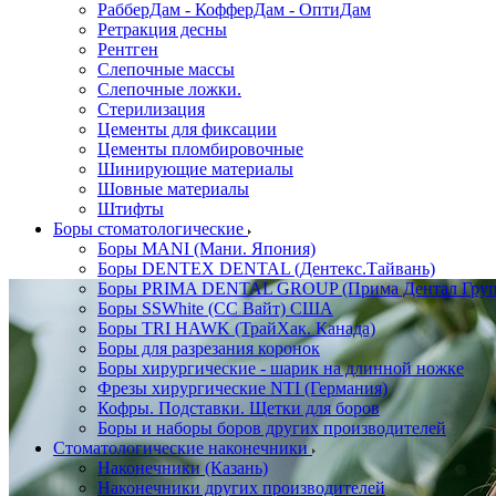
РабберДам - КофферДам - ОптиДам
Ретракция десны
Рентген
Слепочные массы
Слепочные ложки.
Стерилизация
Цементы для фиксации
Цементы пломбировочные
Шинирующие материалы
Шовные материалы
Штифты
Боры стоматологические
Боры MANI (Мани. Япония)
Боры DENTEX DENTAL (Дентекс.Тайвань)
Боры PRIMA DENTAL GROUP (Прима Дентал Груп
Боры SSWhite (СС Вайт) США
Боры TRI HAWK (ТрайХак. Канада)
Боры для разрезания коронок
Боры хирургические - шарик на длинной ножке
Фрезы хирургические NTI (Германия)
Кофры. Подставки. Щетки для боров
Боры и наборы боров других производителей
Стоматологические наконечники
Наконечники (Казань)
Наконечники других производителей