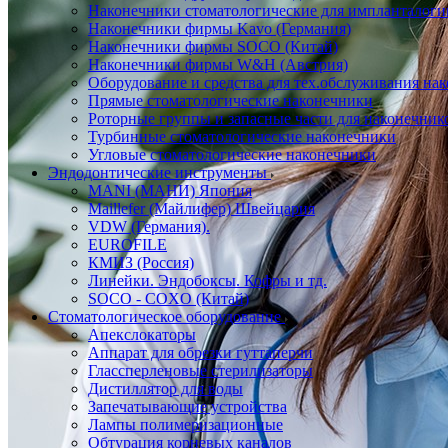
Наконечники стоматологические для импланталоги
Наконечники фирмы Kavo (Германия)
Наконечники фирмы SOCO (Китай)
Наконечники фирмы W&H (Австрия)
Оборудование и средства для тех.обслуживания на
Прямые стоматологические наконечники
Роторные группы и запасные части для наконечник
Турбинные стоматологические наконечники
Угловые стоматологические наконечники
Эндодонтические инструменты
MANI (МАНИ) Япония
Maillefer (Майлифер) Швейцария
VDW (Германия).
EUROFILE
КМИЗ (Россия)
Линейки. Эндобоксы. Кофры и тд.
SOCO - COXO (Китай)
Стоматологическое оборудование
Апекслокаторы
Аппарат для обрезки гуттаперчи
Глассперленовые стерилизаторы
Дистиллятор для воды
Запечатывающие устройства
Лампы полимеризационные
Обтурация корневых каналов