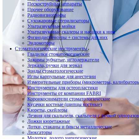
Пескоструйные аппараты
Прочее оборудование
Радиовизиографы
Сухожаровые стерилизаторы
Ультразвуковые мойки
Ультразвуковые скалеры и насадки к ним
Физиодиспенсеры + системы для них
Эндомоторы
Стоматологические инструменты
Гладилки стоматологические
Зажимы зубчатые, иглодержатели
Зеркала, ручки для зеркал
Зонды стоматологические
Иглы карпульные для анестезии
Измерительные приборы (микрометры, калибраторы
Инструменты для остеопластики
Инструменты от компании FABRI
Коронкосниматели стоматологические
Кусачки костные (щипцы костные)
Кюреты, скейлеры
Лезвия для скальпеля, скальпеля с ручкой одноразо
Ложки кюретажные
Лотки, стаканы и биксы металлические
Люксаторы
Молотки, долото хирургические