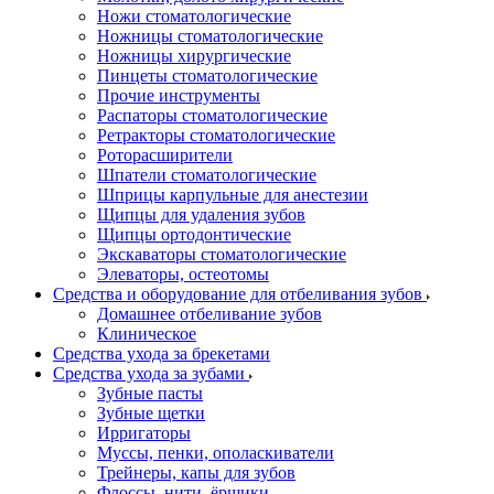
Ножи стоматологические
Ножницы стоматологические
Ножницы хирургические
Пинцеты стоматологические
Прочие инструменты
Распаторы стоматологические
Ретракторы стоматологические
Роторасширители
Шпатели стоматологические
Шприцы карпульные для анестезии
Щипцы для удаления зубов
Щипцы ортодонтические
Экскаваторы стоматологические
Элеваторы, остеотомы
Средства и оборудование для отбеливания зубов
Домашнее отбеливание зубов
Клиническое
Средства ухода за брекетами
Средства ухода за зубами
Зубные пасты
Зубные щетки
Ирригаторы
Муссы, пенки, ополаскиватели
Трейнеры, капы для зубов
Флоссы, нити, ёршики