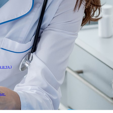
 и тд.)
вые.