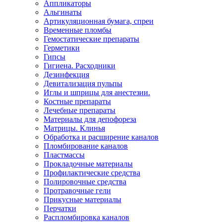
Аппликаторы
Альгинаты
Артикуляционная бумага, спреи
Временные пломбы
Гемостатические препараты
Герметики
Гипсы
Гигиена. Расходники
Дезинфекция
Девитализация пульпы
Иглы и шприцы для анестезии.
Костные препараты
Лечебные препараты
Материалы для депофореза
Матрицы. Клинья
Обработка и расширение каналов
Пломбирование каналов
Пластмассы
Прокладочные материалы
Профилактические средства
Полировочные средства
Протравочные гели
Прикусные материалы
Перчатки
Распломбировка каналов