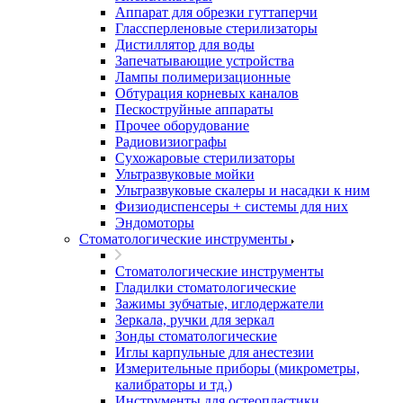
Аппарат для обрезки гуттаперчи
Глассперленовые стерилизаторы
Дистиллятор для воды
Запечатывающие устройства
Лампы полимеризационные
Обтурация корневых каналов
Пескоструйные аппараты
Прочее оборудование
Радиовизиографы
Сухожаровые стерилизаторы
Ультразвуковые мойки
Ультразвуковые скалеры и насадки к ним
Физиодиспенсеры + системы для них
Эндомоторы
Стоматологические инструменты
Стоматологические инструменты
Гладилки стоматологические
Зажимы зубчатые, иглодержатели
Зеркала, ручки для зеркал
Зонды стоматологические
Иглы карпульные для анестезии
Измерительные приборы (микрометры,
калибраторы и тд.)
Инструменты для остеопластики