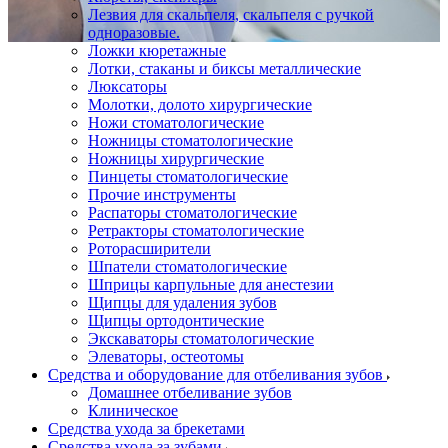
Лезвия для скальпеля, скальпеля с ручкой
одноразовые.
Ложки кюретажные
Лотки, стаканы и биксы металлические
Люксаторы
Молотки, долото хирургические
Ножи стоматологические
Ножницы стоматологические
Ножницы хирургические
Пинцеты стоматологические
Прочие инструменты
Распаторы стоматологические
Ретракторы стоматологические
Роторасширители
Шпатели стоматологические
Шприцы карпульные для анестезии
Щипцы для удаления зубов
Щипцы ортодонтические
Экскаваторы стоматологические
Элеваторы, остеотомы
Средства и оборудование для отбеливания зубов
Домашнее отбеливание зубов
Клиническое
Средства ухода за брекетами
Средства ухода за зубами