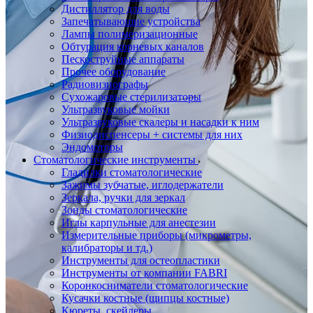
Дистиллятор для воды
Запечатывающие устройства
Лампы полимеризационные
Обтурация корневых каналов
Пескоструйные аппараты
Прочее оборудование
Радиовизиографы
Сухожаровые стерилизаторы
Ультразвуковые мойки
Ультразвуковые скалеры и насадки к ним
Физиодиспенсеры + системы для них
Эндомоторы
Стоматологические инструменты
Гладилки стоматологические
Зажимы зубчатые, иглодержатели
Зеркала, ручки для зеркал
Зонды стоматологические
Иглы карпульные для анестезии
Измерительные приборы (микрометры,
калибраторы и тд.)
Инструменты для остеопластики
Инструменты от компании FABRI
Коронкосниматели стоматологические
Кусачки костные (щипцы костные)
Кюреты, скейлеры