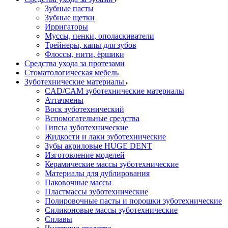
Зубные пасты
Зубные щетки
Ирригаторы
Муссы, пенки, ополаскиватели
Трейнеры, капы для зубов
Флоссы, нити, ёршики
Средства ухода за протезами
Стоматологическая мебель
Зуботехнические материалы
CAD/CAM зуботехнические материалы
Аттачмены
Воск зуботехнический
Вспомогательные средства
Гипсы зуботехнические
Жидкости и лаки зуботехнические
Зубы акриловые HUGE DENT
Изготовление моделей
Керамические массы зуботехнические
Материалы для дублирования
Паковочные массы
Пластмассы зуботехнические
Полировочные пасты и порошки зуботехнические
Силиконовые массы зуботехнические
Сплавы