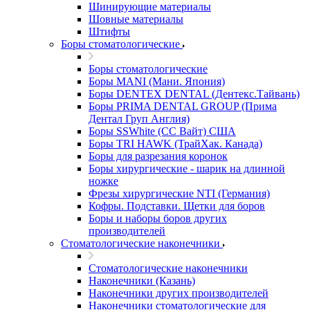
Шинирующие материалы
Шовные материалы
Штифты
Боры стоматологические
Боры стоматологические
Боры MANI (Мани. Япония)
Боры DENTEX DENTAL (Дентекс.Тайвань)
Боры PRIMA DENTAL GROUP (Прима
Дентал Груп Англия)
Боры SSWhite (СС Вайт) США
Боры TRI HAWK (ТрайХак. Канада)
Боры для разрезания коронок
Боры хирургические - шарик на длинной
ножке
Фрезы хирургические NTI (Германия)
Кофры. Подставки. Щетки для боров
Боры и наборы боров других
производителей
Стоматологические наконечники
Стоматологические наконечники
Наконечники (Казань)
Наконечники других производителей
Наконечники стоматологические для