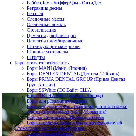
РабберДам - КофферДам - ОптиДам
Ретракция десны
Рентген
Слепочные массы
Слепочные ложки.
Стерилизация
Цементы для фиксации
Цементы пломбировочные
Шинирующие материалы
Шовные материалы
Штифты
Боры стоматологические
Боры MANI (Мани. Япония)
Боры DENTEX DENTAL (Дентекс.Тайвань)
Боры PRIMA DENTAL GROUP (Прима Дентал
Груп Англия)
Боры SSWhite (СС Вайт) США
Боры TRI HAWK (ТрайХак. Канада)
Боры для разрезания коронок
Боры хирургические - шарик на длинной ножке
Фрезы хирургические NTI (Германия)
Кофры. Подставки. Щетки для боров
Боры и наборы боров других производителей
Стоматологические наконечники
Наконечники (Казань)