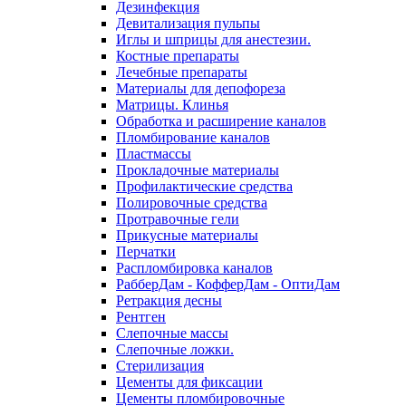
Дезинфекция
Девитализация пульпы
Иглы и шприцы для анестезии.
Костные препараты
Лечебные препараты
Материалы для депофореза
Матрицы. Клинья
Обработка и расширение каналов
Пломбирование каналов
Пластмассы
Прокладочные материалы
Профилактические средства
Полировочные средства
Протравочные гели
Прикусные материалы
Перчатки
Распломбировка каналов
РабберДам - КофферДам - ОптиДам
Ретракция десны
Рентген
Слепочные массы
Слепочные ложки.
Стерилизация
Цементы для фиксации
Цементы пломбировочные