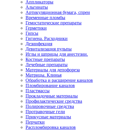
Аппликаторы
Альгинаты
Артикуляционная бумага, спреи
Временные пломбы
Гемостатические препараты
Герметики
Гипсы
Гигиена. Расходники
Дезинфекция
Девитализация пульпы
Иглы и шприцы для анестезии.
Костные препараты
Лечебные препараты
Материалы для депофореза
Матрицы. Клинья
Обработка и расширение каналов
Пломбирование каналов
Пластмассы
Прокладочные материалы
Профилактические средства
Полировочные средства
Протравочные гели
Прикусные материалы
Перчатки
Распломбировка каналов