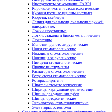
Инструменты от компании FABRI
Коронкосниматели стоматологические
Кусачки костные (щипцы костные)
Кюреты, скейлеры
Лезвия для скальпеля, скальпеля с ручкой
одноразовые.
Ложки кюретажные
Лотки, стаканы и биксы металлические
Люксаторы
Молотки, долото хирургические
Ножи стоматологические
Ножницы стоматологические
Ножницы хирургические
Пинцеты стоматологические
Прочие инструменты
Распаторы стоматологические
Ретракторы стоматологические
Роторасширители
Шпатели стоматологические
Шприцы карпульные для анестезии
Щипцы для удаления зубов
Щипцы ортодонтические
Экскаваторы стоматологические
Элеваторы, остеотомы
Средства и оборудование для отбеливания зубов