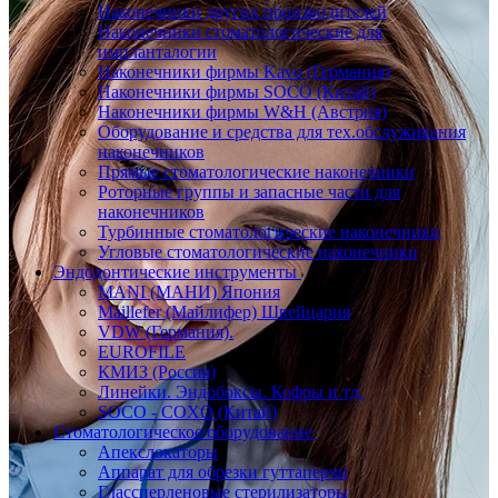
Наконечники других производителей
Наконечники стоматологические для
импланталогии
Наконечники фирмы Kavo (Германия)
Наконечники фирмы SOCO (Китай)
Наконечники фирмы W&H (Австрия)
Оборудование и средства для тех.обслуживания
наконечников
Прямые стоматологические наконечники
Роторные группы и запасные части для
наконечников
Турбинные стоматологические наконечники
Угловые стоматологические наконечники
Эндодонтические инструменты
MANI (МАНИ) Япония
Maillefer (Майлифер) Швейцария
VDW (Германия).
EUROFILE
КМИЗ (Россия)
Линейки. Эндобоксы. Кофры и тд.
SOCO - COXO (Китай)
Стоматологическое оборудование
Апекслокаторы
Аппарат для обрезки гуттаперчи
Глассперленовые стерилизаторы