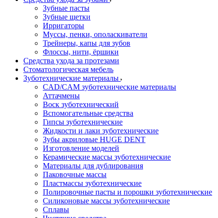
Зубные пасты
Зубные щетки
Ирригаторы
Муссы, пенки, ополаскиватели
Трейнеры, капы для зубов
Флоссы, нити, ёршики
Средства ухода за протезами
Стоматологическая мебель
Зуботехнические материалы
CAD/CAM зуботехнические материалы
Аттачмены
Воск зуботехнический
Вспомогательные средства
Гипсы зуботехнические
Жидкости и лаки зуботехнические
Зубы акриловые HUGE DENT
Изготовление моделей
Керамические массы зуботехнические
Материалы для дублирования
Паковочные массы
Пластмассы зуботехнические
Полировочные пасты и порошки зуботехнические
Силиконовые массы зуботехнические
Сплавы