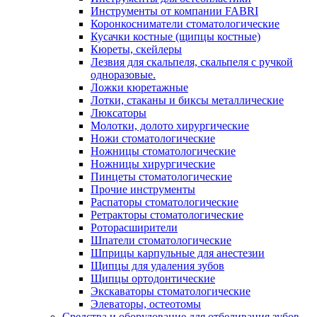
Инструменты от компании FABRI
Коронкосниматели стоматологические
Кусачки костные (щипцы костные)
Кюреты, скейлеры
Лезвия для скальпеля, скальпеля с ручкой
одноразовые.
Ложки кюретажные
Лотки, стаканы и биксы металлические
Люксаторы
Молотки, долото хирургические
Ножи стоматологические
Ножницы стоматологические
Ножницы хирургические
Пинцеты стоматологические
Прочие инструменты
Распаторы стоматологические
Ретракторы стоматологические
Роторасширители
Шпатели стоматологические
Шприцы карпульные для анестезии
Щипцы для удаления зубов
Щипцы ортодонтические
Экскаваторы стоматологические
Элеваторы, остеотомы
Средства и оборудование для отбеливания зубов