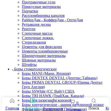
Протравочные гели
Прикусные материалы
Перчатки
Распломбировка каналов
РабберДам - КофферДам - ОптиДам
Ретракция десны
Рентген
Слепочные массы
Слепочные ложки.
Стерилизация
Цементы для фиксации
Цементы пломбировочные
Шинирующие материалы
Шовные материалы
Штифты
Боры стоматологические
Боры MANI (Мани. Япония)
Боры DENTEX DENTAL (Дентекс.Тайвань)
Боры PRIMA DENTAL GROUP (Прима Дентал
Груп Англия)
Боры SSWhite (СС Вайт) США
Боры TRI HAWK (ТрайХак. Канада)
Боры для разрезания коронок
0
Боры хирургические - шарик на длинной ножке
Главная
Каталог
Поиск
Ко
Распродажа
Фрезы хирургические NTI (Германия)
Корзина