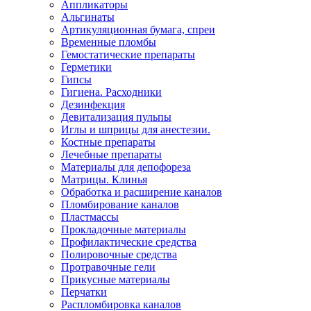
Аппликаторы
Альгинаты
Артикуляционная бумага, спреи
Временные пломбы
Гемостатические препараты
Герметики
Гипсы
Гигиена. Расходники
Дезинфекция
Девитализация пульпы
Иглы и шприцы для анестезии.
Костные препараты
Лечебные препараты
Материалы для депофореза
Матрицы. Клинья
Обработка и расширение каналов
Пломбирование каналов
Пластмассы
Прокладочные материалы
Профилактические средства
Полировочные средства
Протравочные гели
Прикусные материалы
Перчатки
Распломбировка каналов