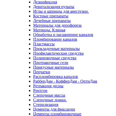
Дезинфекция
Девитализация пульпы
Иглы и шприцы для анестезии.
Костные препараты
Лечебные препараты
Материалы для депофореза
Матрицы. Клинья
Обработка и расширение каналов
Пломбирование каналов
Пластмассы
Прокладочные материалы
Профилактические средства
Полировочные средства
Протравочные гели
Прикусные материалы
Перчатки
Распломбировка каналов
РабберДам - КофферДам - ОптиДам
Ретракция десны
Рентген
Слепочные массы
Слепочные ложки.
Стерилизация
Цементы для фиксации
Цементы пломбировочные