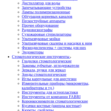
Дистиллятор для воды
Запечатывающие устройства
Лампы полимеризационные
Обтурация корневых каналов
Пескоструйные аппараты
Прочее оборудование
Радиовизиографы
Сухожаровые стерилизаторы
Ультразвуковые мойки
Ультразвуковые скалеры и насадки к ним
Физиодиспенсеры + системы для них
Эндомоторы
Стоматологические инструменты
Гладилки стоматологические
Зажимы зубчатые, иглодержатели
Зеркала, ручки для зеркал
Зонды стоматологические
Иглы карпульные для анестезии
Измерительные приборы (микрометры,
калибраторы и тд.)
Инструменты для остеопластики
Инструменты от компании FABRI
Коронкосниматели стоматологические
Кусачки костные (щипцы костные)
Кюреты, скейлеры