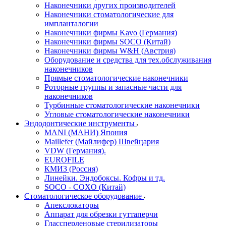
Наконечники других производителей
Наконечники стоматологические для
импланталогии
Наконечники фирмы Kavo (Германия)
Наконечники фирмы SOCO (Китай)
Наконечники фирмы W&H (Австрия)
Оборудование и средства для тех.обслуживания
наконечников
Прямые стоматологические наконечники
Роторные группы и запасные части для
наконечников
Турбинные стоматологические наконечники
Угловые стоматологические наконечники
Эндодонтические инструменты
MANI (МАНИ) Япония
Maillefer (Майлифер) Швейцария
VDW (Германия).
EUROFILE
КМИЗ (Россия)
Линейки. Эндобоксы. Кофры и тд.
SOCO - COXO (Китай)
Стоматологическое оборудование
Апекслокаторы
Аппарат для обрезки гуттаперчи
Глассперленовые стерилизаторы