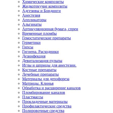
Химические композиты
Жидкотекучие композиты
Адгезивы и Бондинги
Анестезия
Аппликаторы
Альгинаты
Артикуляционная бумага, спреи
Временные пломбы
Гемостатические препараты
Герметики
Гипсы
Гигиена. Расходники
Дезинфекция
Девитализация пульпы
Иглы и шприцы для анестезии.
Костные препараты
Лечебные препараты
Материалы для депофореза
Матрицы. Клинья
Обработка и расширение каналов
Пломбирование каналов
Пластмассы
Прокладочные материалы
Профилактические средства
Полировочные средства