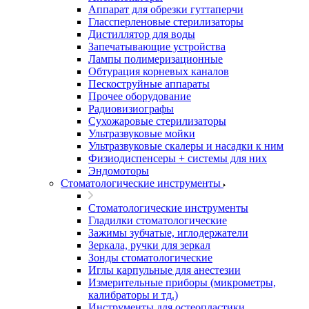
Аппарат для обрезки гуттаперчи
Глассперленовые стерилизаторы
Дистиллятор для воды
Запечатывающие устройства
Лампы полимеризационные
Обтурация корневых каналов
Пескоструйные аппараты
Прочее оборудование
Радиовизиографы
Сухожаровые стерилизаторы
Ультразвуковые мойки
Ультразвуковые скалеры и насадки к ним
Физиодиспенсеры + системы для них
Эндомоторы
Стоматологические инструменты
Стоматологические инструменты
Гладилки стоматологические
Зажимы зубчатые, иглодержатели
Зеркала, ручки для зеркал
Зонды стоматологические
Иглы карпульные для анестезии
Измерительные приборы (микрометры,
калибраторы и тд.)
Инструменты для остеопластики