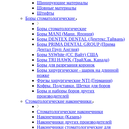
Шинирующие материалы
Шовные материалы
Штифты
Боры стоматологические
Боры стоматологические
Боры MANI (Мани. Япония)
Боры DENTEX DENTAL (Дентекс.Тайвань)
Боры PRIMA DENTAL GROUP (Прима
Дентал Груп Англия)
Боры SSWhite (СС Вайт) США
Боры TRI HAWK (ТрайХак. Канада)
Боры для разрезания коронок
Боры хирургические - шарик на длинной
ножке
Фрезы хирургические NTI (Германия)
Кофры. Подставки. Щетки для боров
Боры и наборы боров других
производителей
Стоматологические наконечники
Стоматологические наконечники
Наконечники (Казань)
Наконечники других производителей
Наконечники стоматологические для