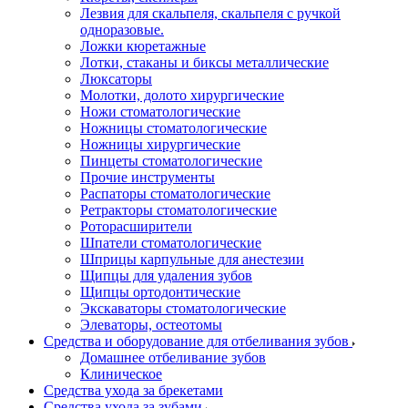
Лезвия для скальпеля, скальпеля с ручкой
одноразовые.
Ложки кюретажные
Лотки, стаканы и биксы металлические
Люксаторы
Молотки, долото хирургические
Ножи стоматологические
Ножницы стоматологические
Ножницы хирургические
Пинцеты стоматологические
Прочие инструменты
Распаторы стоматологические
Ретракторы стоматологические
Роторасширители
Шпатели стоматологические
Шприцы карпульные для анестезии
Щипцы для удаления зубов
Щипцы ортодонтические
Экскаваторы стоматологические
Элеваторы, остеотомы
Средства и оборудование для отбеливания зубов
Домашнее отбеливание зубов
Клиническое
Средства ухода за брекетами
Средства ухода за зубами