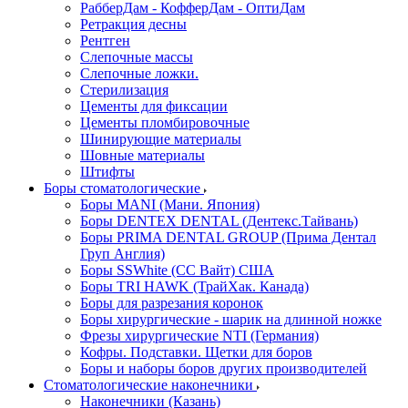
РабберДам - КофферДам - ОптиДам
Ретракция десны
Рентген
Слепочные массы
Слепочные ложки.
Стерилизация
Цементы для фиксации
Цементы пломбировочные
Шинирующие материалы
Шовные материалы
Штифты
Боры стоматологические
Боры MANI (Мани. Япония)
Боры DENTEX DENTAL (Дентекс.Тайвань)
Боры PRIMA DENTAL GROUP (Прима Дентал
Груп Англия)
Боры SSWhite (СС Вайт) США
Боры TRI HAWK (ТрайХак. Канада)
Боры для разрезания коронок
Боры хирургические - шарик на длинной ножке
Фрезы хирургические NTI (Германия)
Кофры. Подставки. Щетки для боров
Боры и наборы боров других производителей
Стоматологические наконечники
Наконечники (Казань)