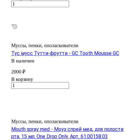
Муссы, пенки, ополаскиватели
Тус мусс Тутти-фрутти - GC Tooth Mousse GC
В наличии
2000 ₽
В корзину
Муссы, пенки, ополаскиватели
Mouth spray med - Моуз спрей мед, для полости
рта, 15 мл. One Drop Only. Арт. 61.00158.03