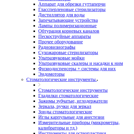
Аппарат для обрезки гуттаперчи
Глассперленовые стерилизаторы
Дистиллятор для воды
Запечатывающие устройства
Лампы полимеризационные
Обтурация корневых каналов
Пескоструйные аппараты
Прочее оборудование
Радиовизиографы
Сухожаровые стерилизаторы
Ультразвуковые мойки
Ультразвуковые скалеры и насадки к ним
Физиодиспенсеры + системы для них
Эндомоторы
Стоматологические инструменты
Стоматологические инструменты
Гладилки стоматологические
Зажимы зубчатые, иглодержатели
Зеркала, ручки для зеркал
Зонды стоматологические
Иглы карпульные для анестезии
Измерительные приборы (микрометры,
калибраторы и тд.)
Инструменты для остеопластики