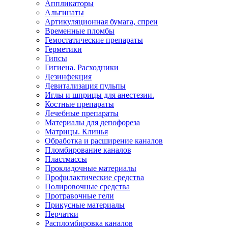
Аппликаторы
Альгинаты
Артикуляционная бумага, спреи
Временные пломбы
Гемостатические препараты
Герметики
Гипсы
Гигиена. Расходники
Дезинфекция
Девитализация пульпы
Иглы и шприцы для анестезии.
Костные препараты
Лечебные препараты
Материалы для депофореза
Матрицы. Клинья
Обработка и расширение каналов
Пломбирование каналов
Пластмассы
Прокладочные материалы
Профилактические средства
Полировочные средства
Протравочные гели
Прикусные материалы
Перчатки
Распломбировка каналов