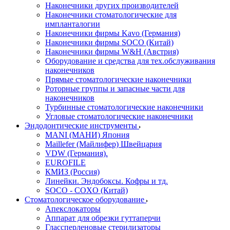
Наконечники других производителей
Наконечники стоматологические для
импланталогии
Наконечники фирмы Kavo (Германия)
Наконечники фирмы SOCO (Китай)
Наконечники фирмы W&H (Австрия)
Оборудование и средства для тех.обслуживания
наконечников
Прямые стоматологические наконечники
Роторные группы и запасные части для
наконечников
Турбинные стоматологические наконечники
Угловые стоматологические наконечники
Эндодонтические инструменты
MANI (МАНИ) Япония
Maillefer (Майлифер) Швейцария
VDW (Германия).
EUROFILE
КМИЗ (Россия)
Линейки. Эндобоксы. Кофры и тд.
SOCO - COXO (Китай)
Стоматологическое оборудование
Апекслокаторы
Аппарат для обрезки гуттаперчи
Глассперленовые стерилизаторы