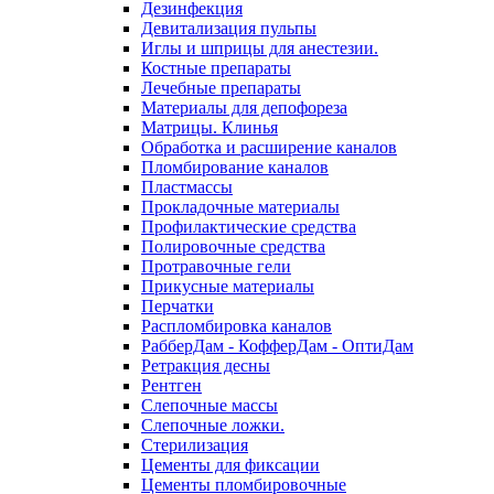
Дезинфекция
Девитализация пульпы
Иглы и шприцы для анестезии.
Костные препараты
Лечебные препараты
Материалы для депофореза
Матрицы. Клинья
Обработка и расширение каналов
Пломбирование каналов
Пластмассы
Прокладочные материалы
Профилактические средства
Полировочные средства
Протравочные гели
Прикусные материалы
Перчатки
Распломбировка каналов
РабберДам - КофферДам - ОптиДам
Ретракция десны
Рентген
Слепочные массы
Слепочные ложки.
Стерилизация
Цементы для фиксации
Цементы пломбировочные