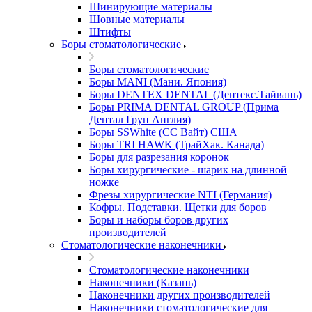
Шинирующие материалы
Шовные материалы
Штифты
Боры стоматологические
Боры стоматологические
Боры MANI (Мани. Япония)
Боры DENTEX DENTAL (Дентекс.Тайвань)
Боры PRIMA DENTAL GROUP (Прима
Дентал Груп Англия)
Боры SSWhite (СС Вайт) США
Боры TRI HAWK (ТрайХак. Канада)
Боры для разрезания коронок
Боры хирургические - шарик на длинной
ножке
Фрезы хирургические NTI (Германия)
Кофры. Подставки. Щетки для боров
Боры и наборы боров других
производителей
Стоматологические наконечники
Стоматологические наконечники
Наконечники (Казань)
Наконечники других производителей
Наконечники стоматологические для