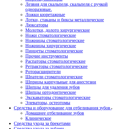
Лезвия для скальпеля, скальпеля с ручкой
одноразовые.
Ложки кюретажные
Лотки, стаканы и биксы металлические
Люксаторы
Молотки, долото хирургические
Ножи стоматологические
Ножницы стоматологические
Ножницы хирургические
Пинцеты стоматологические
Прочие инструменты
Распаторы стоматологические
Ретракторы стоматологические
Роторасширители
Шпатели стоматологические
Шприцы карпульные для анестезии
Щипцы для удаления зубов
Щипцы ортодонтические
Экскаваторы стоматологические
Элеваторы, остеотомы
Средства и оборудование для отбеливания зубов
Домашнее отбеливание зубов
Клиническое
Средства ухода за брекетами
Средства ухода за зубами