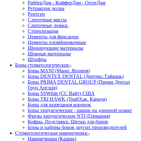
РабберДам - КофферДам - ОптиДам
Ретракция десны
Рентген
Слепочные массы
Слепочные ложки.
Стерилизация
Цементы для фиксации
Цементы пломбировочные
Шинирующие материалы
Шовные материалы
Штифты
Боры стоматологические
Боры MANI (Мани. Япония)
Боры DENTEX DENTAL (Дентекс.Тайвань)
Боры PRIMA DENTAL GROUP (Прима Дентал
Груп Англия)
Боры SSWhite (СС Вайт) США
Боры TRI HAWK (ТрайХак. Канада)
Боры для разрезания коронок
Боры хирургические - шарик на длинной ножке
Фрезы хирургические NTI (Германия)
Кофры. Подставки. Щетки для боров
Боры и наборы боров других производителей
Стоматологические наконечники
Наконечники (Казань)