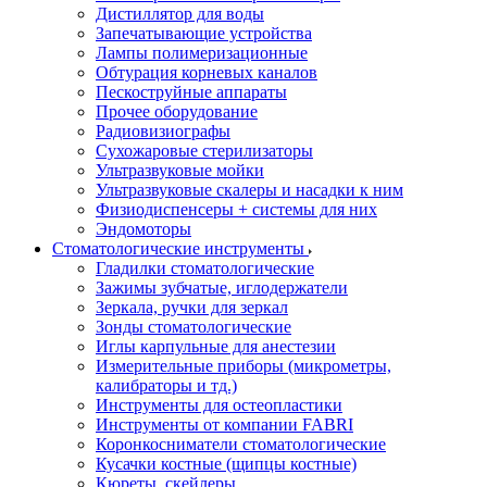
Дистиллятор для воды
Запечатывающие устройства
Лампы полимеризационные
Обтурация корневых каналов
Пескоструйные аппараты
Прочее оборудование
Радиовизиографы
Сухожаровые стерилизаторы
Ультразвуковые мойки
Ультразвуковые скалеры и насадки к ним
Физиодиспенсеры + системы для них
Эндомоторы
Стоматологические инструменты
Гладилки стоматологические
Зажимы зубчатые, иглодержатели
Зеркала, ручки для зеркал
Зонды стоматологические
Иглы карпульные для анестезии
Измерительные приборы (микрометры,
калибраторы и тд.)
Инструменты для остеопластики
Инструменты от компании FABRI
Коронкосниматели стоматологические
Кусачки костные (щипцы костные)
Кюреты, скейлеры