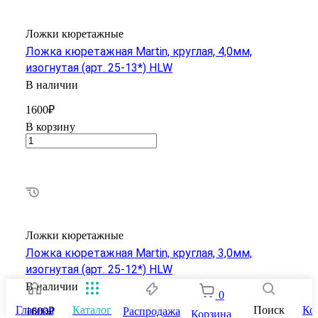
Ложки кюретажные
Ложка кюретажная Martin, круглая, 4,0мм,
изогнутая (арт. 25-13*) HLW
В наличии
1600₽
В корзину
Ложки кюретажные
Ложка кюретажная Martin, круглая, 3,0мм,
изогнутая (арт. 25-12*) HLW
В наличии
0
Главная
Каталог
Поиск
Ко
Распродажа
1600₽
Корзина