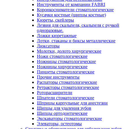
Инструменты от компании FABRI
Коронкосниматели стоматологические
Кусачки костные (щипцы костные)
Кюреты, скейлеры
Лезвия для скальпеля, скальпеля с ручкой
одноразовые.
Ложки кюретажные
Лотки, стаканы и биксы металлические
Люксаторы
Молотки, долото хирургические
Ножи стоматологические
Ножницы стоматологические
Ножницы хирургические
Пинцеты стоматологические
Прочие инструменты
Распаторы стоматологические
Ретракторы стоматологические
Роторасширители
Шпатели стоматологические
Шприцы карпульные для анестезии
Щипцы для удаления зубов
Щипцы ортодонтические
Экскаваторы стоматологические
Элеваторы, остеотомы
Средства и оборудование для отбеливания зубов