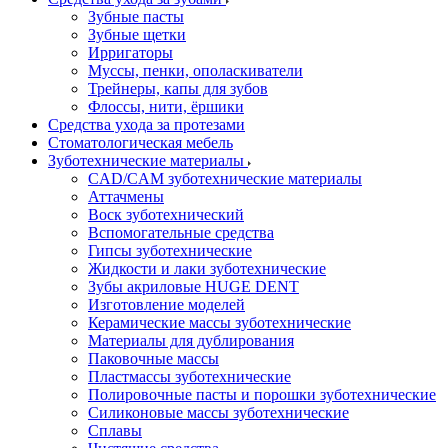
Зубные пасты
Зубные щетки
Ирригаторы
Муссы, пенки, ополаскиватели
Трейнеры, капы для зубов
Флоссы, нити, ёршики
Средства ухода за протезами
Стоматологическая мебель
Зуботехнические материалы
CAD/CAM зуботехнические материалы
Аттачмены
Воск зуботехнический
Вспомогательные средства
Гипсы зуботехнические
Жидкости и лаки зуботехнические
Зубы акриловые HUGE DENT
Изготовление моделей
Керамические массы зуботехнические
Материалы для дублирования
Паковочные массы
Пластмассы зуботехнические
Полировочные пасты и порошки зуботехнические
Силиконовые массы зуботехнические
Сплавы