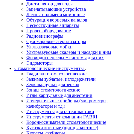
Дистиллятор для воды
Запечатывающие устройства
Лампы полимеризационные
Обтурация корневых каналов
Пескоструйные аппараты
Прочее оборудование
Радиовизиографы
Сухожаровые стерилизаторы
Ультразвуковые мойки
Ультразвуковые скалеры и насадки к ним
Физиодиспенсеры + системы для них
Эндомоторы
Стоматологические инструменты
Гладилки стоматологические
Зажимы зубчатые, иглодержатели
Зеркала, ручки для зеркал
Зонды стоматологические
Иглы карпульные для анестезии
Измерительные приборы (микрометры,
калибраторы и тд.)
Инструменты для остеопластики
Инструменты от компании FABRI
Коронкосниматели стоматологические
Кусачки костные (щипцы костные)
Кюреты, скейлеры