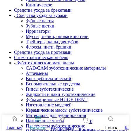
Клиническое
Средства ухода за брекетами
Средства ухода за зубами
Зубные пасты
Зубные щетки
Ирригаторы
Муссы, пенки, ополаскиватели
Трейнеры, капы для зубов
Флоссы, нити, ёршики
Средства ухода за протезами
Стоматологическая мебель
Зуботехнические материалы
CAD/CAM зуботехнические материалы
Аттачмены
Воск зуботехнический
Вспомогательные средства
Гипсы зуботехнические
Жидкости и лаки зуботехнические
Зубы акриловые HUGE DENT
Изготовление моделей
Керамические массы зуботехнические
Материалы для дублирования
Паковочные массы
0
Пластмассы зуботехнические
Главная
Каталог
Поиск
Ко
Распродажа
Корзина