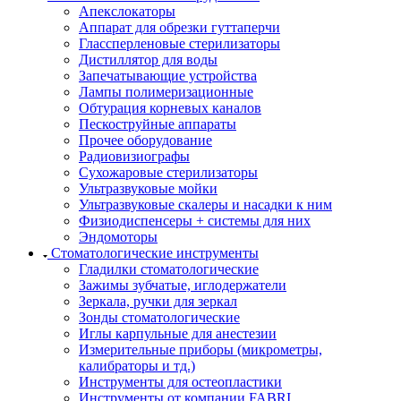
Апекслокаторы
Аппарат для обрезки гуттаперчи
Глассперленовые стерилизаторы
Дистиллятор для воды
Запечатывающие устройства
Лампы полимеризационные
Обтурация корневых каналов
Пескоструйные аппараты
Прочее оборудование
Радиовизиографы
Сухожаровые стерилизаторы
Ультразвуковые мойки
Ультразвуковые скалеры и насадки к ним
Физиодиспенсеры + системы для них
Эндомоторы
Стоматологические инструменты
Гладилки стоматологические
Зажимы зубчатые, иглодержатели
Зеркала, ручки для зеркал
Зонды стоматологические
Иглы карпульные для анестезии
Измерительные приборы (микрометры,
калибраторы и тд.)
Инструменты для остеопластики
Инструменты от компании FABRI