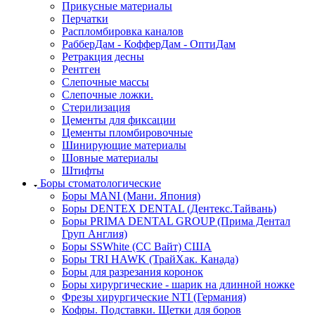
Прикусные материалы
Перчатки
Распломбировка каналов
РабберДам - КофферДам - ОптиДам
Ретракция десны
Рентген
Слепочные массы
Слепочные ложки.
Стерилизация
Цементы для фиксации
Цементы пломбировочные
Шинирующие материалы
Шовные материалы
Штифты
Боры стоматологические
Боры MANI (Мани. Япония)
Боры DENTEX DENTAL (Дентекс.Тайвань)
Боры PRIMA DENTAL GROUP (Прима Дентал
Груп Англия)
Боры SSWhite (СС Вайт) США
Боры TRI HAWK (ТрайХак. Канада)
Боры для разрезания коронок
Боры хирургические - шарик на длинной ножке
Фрезы хирургические NTI (Германия)
Кофры. Подставки. Щетки для боров