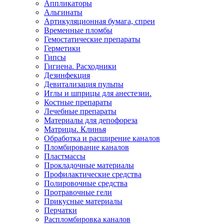
Аппликаторы
Альгинаты
Артикуляционная бумага, спреи
Временные пломбы
Гемостатические препараты
Герметики
Гипсы
Гигиена. Расходники
Дезинфекция
Девитализация пульпы
Иглы и шприцы для анестезии.
Костные препараты
Лечебные препараты
Материалы для депофореза
Матрицы. Клинья
Обработка и расширение каналов
Пломбирование каналов
Пластмассы
Прокладочные материалы
Профилактические средства
Полировочные средства
Протравочные гели
Прикусные материалы
Перчатки
Распломбировка каналов