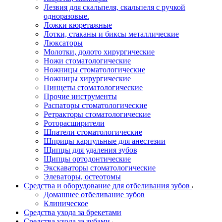
Лезвия для скальпеля, скальпеля с ручкой
одноразовые.
Ложки кюретажные
Лотки, стаканы и биксы металлические
Люксаторы
Молотки, долото хирургические
Ножи стоматологические
Ножницы стоматологические
Ножницы хирургические
Пинцеты стоматологические
Прочие инструменты
Распаторы стоматологические
Ретракторы стоматологические
Роторасширители
Шпатели стоматологические
Шприцы карпульные для анестезии
Щипцы для удаления зубов
Щипцы ортодонтические
Экскаваторы стоматологические
Элеваторы, остеотомы
Средства и оборудование для отбеливания зубов
Домашнее отбеливание зубов
Клиническое
Средства ухода за брекетами
Средства ухода за зубами