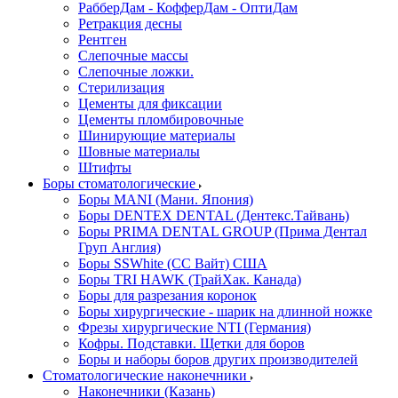
РабберДам - КофферДам - ОптиДам
Ретракция десны
Рентген
Слепочные массы
Слепочные ложки.
Стерилизация
Цементы для фиксации
Цементы пломбировочные
Шинирующие материалы
Шовные материалы
Штифты
Боры стоматологические
Боры MANI (Мани. Япония)
Боры DENTEX DENTAL (Дентекс.Тайвань)
Боры PRIMA DENTAL GROUP (Прима Дентал
Груп Англия)
Боры SSWhite (СС Вайт) США
Боры TRI HAWK (ТрайХак. Канада)
Боры для разрезания коронок
Боры хирургические - шарик на длинной ножке
Фрезы хирургические NTI (Германия)
Кофры. Подставки. Щетки для боров
Боры и наборы боров других производителей
Стоматологические наконечники
Наконечники (Казань)