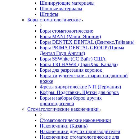
Шинирующие материалы
Шовные материалы
Штифты
Боры стоматологические
Боры стоматологические
Боры MANI (Мани. Япония)
Боры DENTEX DENTAL (Дентекс.Тайвань)
Боры PRIMA DENTAL GROUP (Прима
Дентал Груп Англия)
Боры SSWhite (СС Вайт) США
Боры TRI HAWK (ТрайХак. Канада)
Боры для разрезания коронок
Боры хирургические - шарик на длинной
ножке
Фрезы хирургические NTI (Германия)
Кофры. Подставки. Щетки для боров
Боры и наборы боров других
производителей
Стоматологические наконечники
Стоматологические наконечники
Наконечники (Казань)
Наконечники других производителей
Наконечники стоматологические для