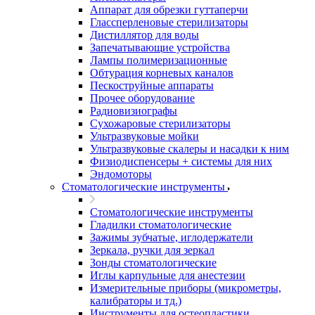
Аппарат для обрезки гуттаперчи
Глассперленовые стерилизаторы
Дистиллятор для воды
Запечатывающие устройства
Лампы полимеризационные
Обтурация корневых каналов
Пескоструйные аппараты
Прочее оборудование
Радиовизиографы
Сухожаровые стерилизаторы
Ультразвуковые мойки
Ультразвуковые скалеры и насадки к ним
Физиодиспенсеры + системы для них
Эндомоторы
Стоматологические инструменты
Стоматологические инструменты
Гладилки стоматологические
Зажимы зубчатые, иглодержатели
Зеркала, ручки для зеркал
Зонды стоматологические
Иглы карпульные для анестезии
Измерительные приборы (микрометры,
калибраторы и тд.)
Инструменты для остеопластики