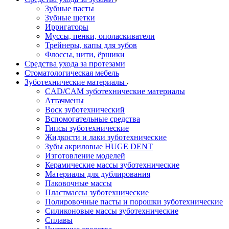
Зубные пасты
Зубные щетки
Ирригаторы
Муссы, пенки, ополаскиватели
Трейнеры, капы для зубов
Флоссы, нити, ёршики
Средства ухода за протезами
Стоматологическая мебель
Зуботехнические материалы
CAD/CAM зуботехнические материалы
Аттачмены
Воск зуботехнический
Вспомогательные средства
Гипсы зуботехнические
Жидкости и лаки зуботехнические
Зубы акриловые HUGE DENT
Изготовление моделей
Керамические массы зуботехнические
Материалы для дублирования
Паковочные массы
Пластмассы зуботехнические
Полировочные пасты и порошки зуботехнические
Силиконовые массы зуботехнические
Сплавы