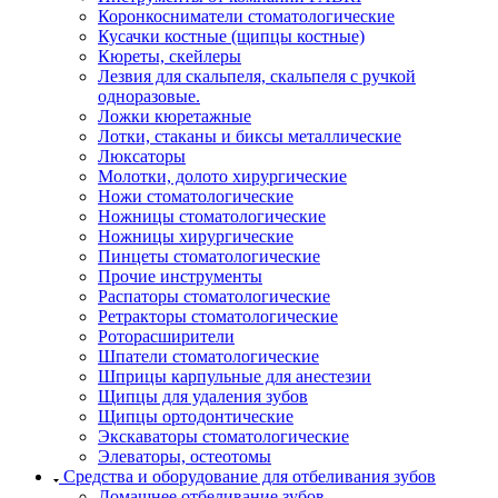
Коронкосниматели стоматологические
Кусачки костные (щипцы костные)
Кюреты, скейлеры
Лезвия для скальпеля, скальпеля с ручкой
одноразовые.
Ложки кюретажные
Лотки, стаканы и биксы металлические
Люксаторы
Молотки, долото хирургические
Ножи стоматологические
Ножницы стоматологические
Ножницы хирургические
Пинцеты стоматологические
Прочие инструменты
Распаторы стоматологические
Ретракторы стоматологические
Роторасширители
Шпатели стоматологические
Шприцы карпульные для анестезии
Щипцы для удаления зубов
Щипцы ортодонтические
Экскаваторы стоматологические
Элеваторы, остеотомы
Средства и оборудование для отбеливания зубов
Домашнее отбеливание зубов