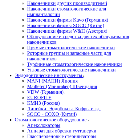
Наконечники других производителей
Наконечники стоматологические для
импланталогии
Наконечники фирмы Kavo (Германия)
Наконечники фирмы SOCO (Китай)
Наконечники фирмы W&H (Австрия)
Оборудование и средства для тех.обслуживания
наконечников
Прямые стоматологические наконечники
Роторные группы и запасные части для
наконечников
Турбинные стоматологические наконечники
Угловые стоматологические наконечники
Эндодонтические инструменты
MANI (МАНИ) Япония
Maillefer (Майлифер) Швейцария
VDW (Германия).
EUROFILE
КМИЗ (Россия)
Линейки. Эндобоксы. Кофры и тд.
SOCO - COXO (Китай)
Стоматологическое оборудование
Апекслокаторы
Аппарат для обрезки гуттаперчи
Глассперленовые стерилизаторы