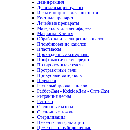
Дезинфекция
Девитализация пульпы
Иглы и шприцы для анестезии.
Костные препараты
Лечебные препараты
Материалы для депофореза
Матрицы. Клинья
Обработка и расширение каналов
Пломбирование каналов
Пластмассы
Прокладочные материалы
Профилактические средства
Полировочные средства
Протравочные гели
Прикусные материалы
Перчатки
Распломбировка каналов
РабберДам - КофферДам - ОптиДам
Ретракция десны
Рентген
Слепочные массы
Слепочные ложки.
Стерилизация
Цементы для фиксации
Цементы пломбировочные