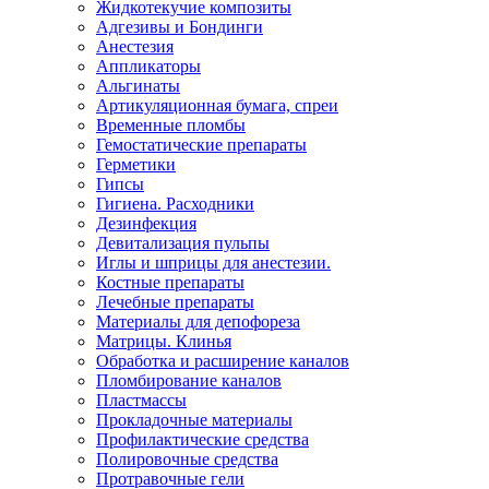
Жидкотекучие композиты
Адгезивы и Бондинги
Анестезия
Аппликаторы
Альгинаты
Артикуляционная бумага, спреи
Временные пломбы
Гемостатические препараты
Герметики
Гипсы
Гигиена. Расходники
Дезинфекция
Девитализация пульпы
Иглы и шприцы для анестезии.
Костные препараты
Лечебные препараты
Материалы для депофореза
Матрицы. Клинья
Обработка и расширение каналов
Пломбирование каналов
Пластмассы
Прокладочные материалы
Профилактические средства
Полировочные средства
Протравочные гели