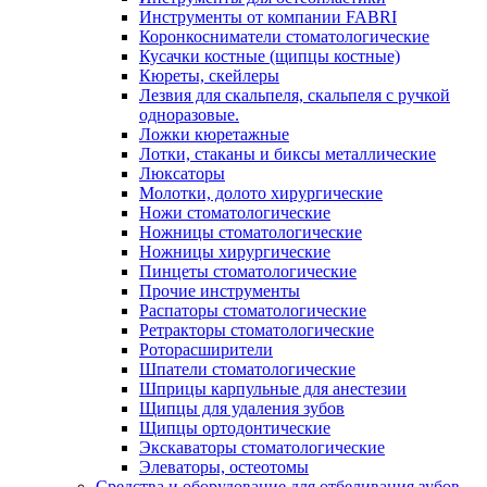
Инструменты от компании FABRI
Коронкосниматели стоматологические
Кусачки костные (щипцы костные)
Кюреты, скейлеры
Лезвия для скальпеля, скальпеля с ручкой
одноразовые.
Ложки кюретажные
Лотки, стаканы и биксы металлические
Люксаторы
Молотки, долото хирургические
Ножи стоматологические
Ножницы стоматологические
Ножницы хирургические
Пинцеты стоматологические
Прочие инструменты
Распаторы стоматологические
Ретракторы стоматологические
Роторасширители
Шпатели стоматологические
Шприцы карпульные для анестезии
Щипцы для удаления зубов
Щипцы ортодонтические
Экскаваторы стоматологические
Элеваторы, остеотомы
Средства и оборудование для отбеливания зубов