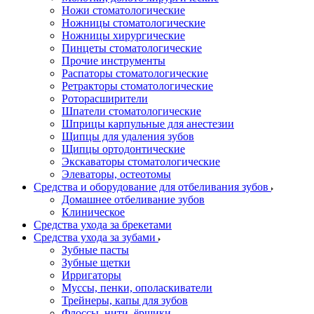
Ножи стоматологические
Ножницы стоматологические
Ножницы хирургические
Пинцеты стоматологические
Прочие инструменты
Распаторы стоматологические
Ретракторы стоматологические
Роторасширители
Шпатели стоматологические
Шприцы карпульные для анестезии
Щипцы для удаления зубов
Щипцы ортодонтические
Экскаваторы стоматологические
Элеваторы, остеотомы
Средства и оборудование для отбеливания зубов
Домашнее отбеливание зубов
Клиническое
Средства ухода за брекетами
Средства ухода за зубами
Зубные пасты
Зубные щетки
Ирригаторы
Муссы, пенки, ополаскиватели
Трейнеры, капы для зубов
Флоссы, нити, ёршики