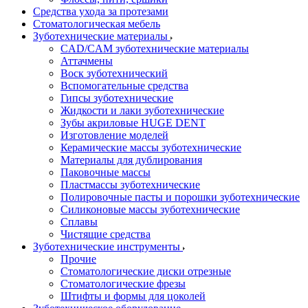
Средства ухода за протезами
Стоматологическая мебель
Зуботехнические материалы
CAD/CAM зуботехнические материалы
Аттачмены
Воск зуботехнический
Вспомогательные средства
Гипсы зуботехнические
Жидкости и лаки зуботехнические
Зубы акриловые HUGE DENT
Изготовление моделей
Керамические массы зуботехнические
Материалы для дублирования
Паковочные массы
Пластмассы зуботехнические
Полировочные пасты и порошки зуботехнические
Силиконовые массы зуботехнические
Сплавы
Чистящие средства
Зуботехнические инструменты
Прочие
Стоматологические диски отрезные
Стоматологические фрезы
Штифты и формы для цоколей