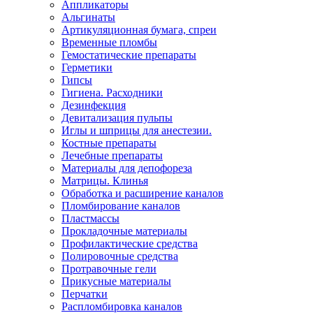
Аппликаторы
Альгинаты
Артикуляционная бумага, спреи
Временные пломбы
Гемостатические препараты
Герметики
Гипсы
Гигиена. Расходники
Дезинфекция
Девитализация пульпы
Иглы и шприцы для анестезии.
Костные препараты
Лечебные препараты
Материалы для депофореза
Матрицы. Клинья
Обработка и расширение каналов
Пломбирование каналов
Пластмассы
Прокладочные материалы
Профилактические средства
Полировочные средства
Протравочные гели
Прикусные материалы
Перчатки
Распломбировка каналов