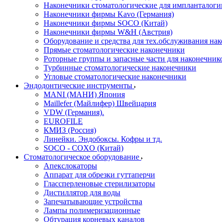
Наконечники стоматологические для импланталоги
Наконечники фирмы Kavo (Германия)
Наконечники фирмы SOCO (Китай)
Наконечники фирмы W&H (Австрия)
Оборудование и средства для тех.обслуживания на
Прямые стоматологические наконечники
Роторные группы и запасные части для наконечник
Турбинные стоматологические наконечники
Угловые стоматологические наконечники
Эндодонтические инструменты
MANI (МАНИ) Япония
Maillefer (Майлифер) Швейцария
VDW (Германия).
EUROFILE
КМИЗ (Россия)
Линейки. Эндобоксы. Кофры и тд.
SOCO - COXO (Китай)
Стоматологическое оборудование
Апекслокаторы
Аппарат для обрезки гуттаперчи
Глассперленовые стерилизаторы
Дистиллятор для воды
Запечатывающие устройства
Лампы полимеризационные
Обтурация корневых каналов