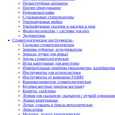
Пескоструйные аппараты
Прочее оборудование
Радиовизиографы
Сухожаровые стерилизаторы
Ультразвуковые мойки
Ультразвуковые скалеры и насадки к ним
Физиодиспенсеры + системы для них
Эндомоторы
Стоматологические инструменты
Гладилки стоматологические
Зажимы зубчатые, иглодержатели
Зеркала, ручки для зеркал
Зонды стоматологические
Иглы карпульные для анестезии
Измерительные приборы (микрометры, калибраторы
Инструменты для остеопластики
Инструменты от компании FABRI
Коронкосниматели стоматологические
Кусачки костные (щипцы костные)
Кюреты, скейлеры
Лезвия для скальпеля, скальпеля с ручкой одноразо
Ложки кюретажные
Лотки, стаканы и биксы металлические
Люксаторы
Молотки, долото хирургические