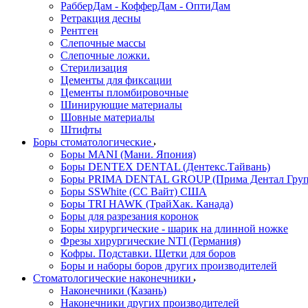
РабберДам - КофферДам - ОптиДам
Ретракция десны
Рентген
Слепочные массы
Слепочные ложки.
Стерилизация
Цементы для фиксации
Цементы пломбировочные
Шинирующие материалы
Шовные материалы
Штифты
Боры стоматологические
Боры MANI (Мани. Япония)
Боры DENTEX DENTAL (Дентекс.Тайвань)
Боры PRIMA DENTAL GROUP (Прима Дентал Груп
Боры SSWhite (СС Вайт) США
Боры TRI HAWK (ТрайХак. Канада)
Боры для разрезания коронок
Боры хирургические - шарик на длинной ножке
Фрезы хирургические NTI (Германия)
Кофры. Подставки. Щетки для боров
Боры и наборы боров других производителей
Стоматологические наконечники
Наконечники (Казань)
Наконечники других производителей