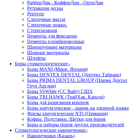
РабберДам - КофферДам - ОптиДам
Ретракция десны
Рентген
Слепочные массы
Слепочные ложки.
Стерилизация
Цементы для фиксации
Цементы пломбировочные
Шинирующие материалы
Шовные материалы
Штифты
Боры стоматологические
Боры MANI (Мани. Япония)
Боры DENTEX DENTAL (Дентекс.Тайвань)
Боры PRIMA DENTAL GROUP (Прима Дентал
Груп Англия)
Боры SSWhite (СС Вайт) США
Боры TRI HAWK (ТрайХак. Канада)
Боры для разрезания коронок
Боры хирургические - шарик на длинной ножке
Фрезы хирургические NTI (Германия)
Кофры. Подставки. Щетки для боров
Боры и наборы боров других производителей
Стоматологические наконечники
Наконечники (Казань)