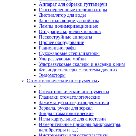
Аппарат для обрезки гуттаперчи
Глассперленовые стерилизаторы
Дистиллятор для воды
Запечатывающие устройства
Лампы полимеризационные
Обтурация корневых каналов
Пескоструйные аппараты
Прочее оборудование
Радиовизиографы
Сухожаровые стерилизаторы
Ультразвуковые мойки
Ультразвуковые скалеры и насадки к ним
Физиодиспенсеры + системы для них
Эндомоторы
Стоматологические инструменты
Стоматологические инструменты
Гладилки стоматологические
Зажимы зубчатые, иглодержатели
Зеркала, ручки для зеркал
Зонды стоматологические
Иглы карпульные для анестезии
Измерительные приборы (микрометры,
калибраторы и тд.)
Инструменты для остеопластики