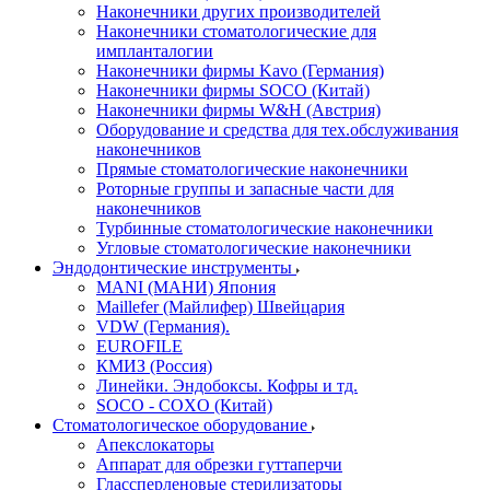
Наконечники других производителей
Наконечники стоматологические для
импланталогии
Наконечники фирмы Kavo (Германия)
Наконечники фирмы SOCO (Китай)
Наконечники фирмы W&H (Австрия)
Оборудование и средства для тех.обслуживания
наконечников
Прямые стоматологические наконечники
Роторные группы и запасные части для
наконечников
Турбинные стоматологические наконечники
Угловые стоматологические наконечники
Эндодонтические инструменты
MANI (МАНИ) Япония
Maillefer (Майлифер) Швейцария
VDW (Германия).
EUROFILE
КМИЗ (Россия)
Линейки. Эндобоксы. Кофры и тд.
SOCO - COXO (Китай)
Стоматологическое оборудование
Апекслокаторы
Аппарат для обрезки гуттаперчи
Глассперленовые стерилизаторы