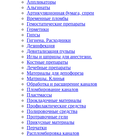
Аппликаторы
Альгинаты
Артикуляционная бумага, спреи
Временные пломбы
Гемостатические препараты
Герметики
Гипсы
Гигиена. Расходники
Дезинфекция
Девитализация пульпы
Иглы и шприцы для анестезии.
Костные препараты
Лечебные препараты
Материалы для депофореза
Матрицы. Клинья
Обработка и расширение каналов
Пломбирование каналов
Пластмассы
Прокладочные материалы
Профилактические средства
Полировочные средства
Протравочные гели
Прикусные материалы
Перчатки
Распломбировка каналов