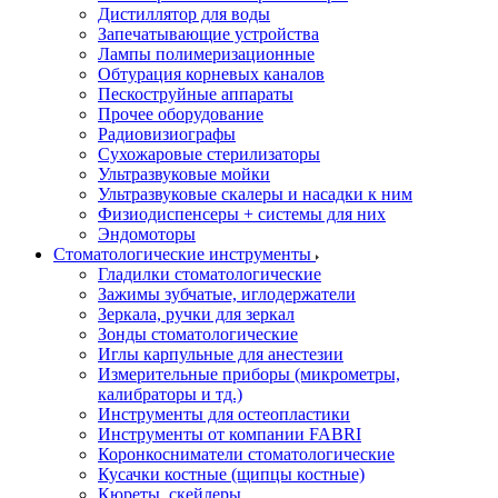
Дистиллятор для воды
Запечатывающие устройства
Лампы полимеризационные
Обтурация корневых каналов
Пескоструйные аппараты
Прочее оборудование
Радиовизиографы
Сухожаровые стерилизаторы
Ультразвуковые мойки
Ультразвуковые скалеры и насадки к ним
Физиодиспенсеры + системы для них
Эндомоторы
Стоматологические инструменты
Гладилки стоматологические
Зажимы зубчатые, иглодержатели
Зеркала, ручки для зеркал
Зонды стоматологические
Иглы карпульные для анестезии
Измерительные приборы (микрометры,
калибраторы и тд.)
Инструменты для остеопластики
Инструменты от компании FABRI
Коронкосниматели стоматологические
Кусачки костные (щипцы костные)
Кюреты, скейлеры