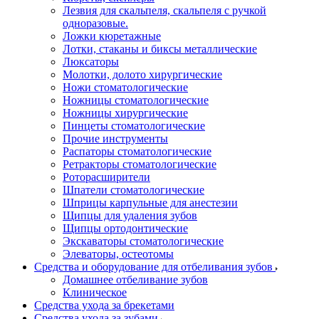
Лезвия для скальпеля, скальпеля с ручкой
одноразовые.
Ложки кюретажные
Лотки, стаканы и биксы металлические
Люксаторы
Молотки, долото хирургические
Ножи стоматологические
Ножницы стоматологические
Ножницы хирургические
Пинцеты стоматологические
Прочие инструменты
Распаторы стоматологические
Ретракторы стоматологические
Роторасширители
Шпатели стоматологические
Шприцы карпульные для анестезии
Щипцы для удаления зубов
Щипцы ортодонтические
Экскаваторы стоматологические
Элеваторы, остеотомы
Средства и оборудование для отбеливания зубов
Домашнее отбеливание зубов
Клиническое
Средства ухода за брекетами
Средства ухода за зубами