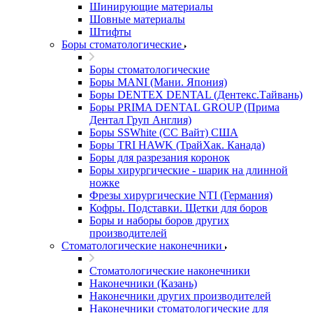
Шинирующие материалы
Шовные материалы
Штифты
Боры стоматологические
Боры стоматологические
Боры MANI (Мани. Япония)
Боры DENTEX DENTAL (Дентекс.Тайвань)
Боры PRIMA DENTAL GROUP (Прима
Дентал Груп Англия)
Боры SSWhite (СС Вайт) США
Боры TRI HAWK (ТрайХак. Канада)
Боры для разрезания коронок
Боры хирургические - шарик на длинной
ножке
Фрезы хирургические NTI (Германия)
Кофры. Подставки. Щетки для боров
Боры и наборы боров других
производителей
Стоматологические наконечники
Стоматологические наконечники
Наконечники (Казань)
Наконечники других производителей
Наконечники стоматологические для