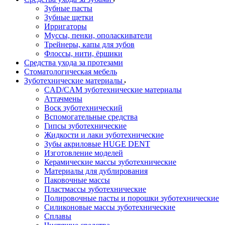
Зубные пасты
Зубные щетки
Ирригаторы
Муссы, пенки, ополаскиватели
Трейнеры, капы для зубов
Флоссы, нити, ёршики
Средства ухода за протезами
Стоматологическая мебель
Зуботехнические материалы
CAD/CAM зуботехнические материалы
Аттачмены
Воск зуботехнический
Вспомогательные средства
Гипсы зуботехнические
Жидкости и лаки зуботехнические
Зубы акриловые HUGE DENT
Изготовление моделей
Керамические массы зуботехнические
Материалы для дублирования
Паковочные массы
Пластмассы зуботехнические
Полировочные пасты и порошки зуботехнические
Силиконовые массы зуботехнические
Сплавы