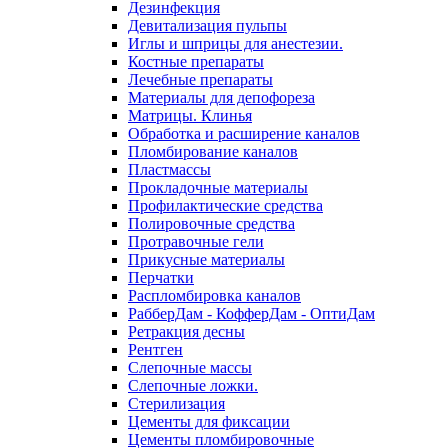
Дезинфекция
Девитализация пульпы
Иглы и шприцы для анестезии.
Костные препараты
Лечебные препараты
Материалы для депофореза
Матрицы. Клинья
Обработка и расширение каналов
Пломбирование каналов
Пластмассы
Прокладочные материалы
Профилактические средства
Полировочные средства
Протравочные гели
Прикусные материалы
Перчатки
Распломбировка каналов
РабберДам - КофферДам - ОптиДам
Ретракция десны
Рентген
Слепочные массы
Слепочные ложки.
Стерилизация
Цементы для фиксации
Цементы пломбировочные