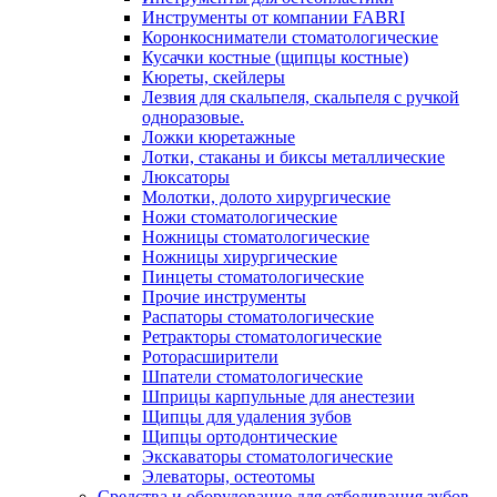
Инструменты от компании FABRI
Коронкосниматели стоматологические
Кусачки костные (щипцы костные)
Кюреты, скейлеры
Лезвия для скальпеля, скальпеля с ручкой
одноразовые.
Ложки кюретажные
Лотки, стаканы и биксы металлические
Люксаторы
Молотки, долото хирургические
Ножи стоматологические
Ножницы стоматологические
Ножницы хирургические
Пинцеты стоматологические
Прочие инструменты
Распаторы стоматологические
Ретракторы стоматологические
Роторасширители
Шпатели стоматологические
Шприцы карпульные для анестезии
Щипцы для удаления зубов
Щипцы ортодонтические
Экскаваторы стоматологические
Элеваторы, остеотомы
Средства и оборудование для отбеливания зубов