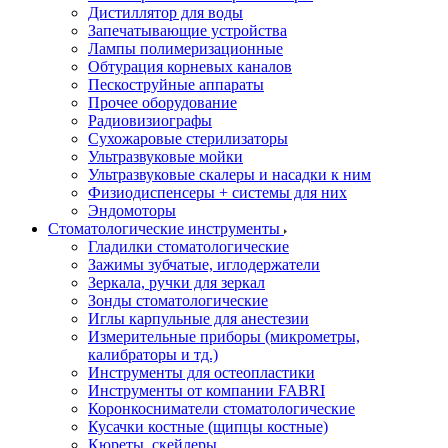
Дистиллятор для воды
Запечатывающие устройства
Лампы полимеризационные
Обтурация корневых каналов
Пескоструйные аппараты
Прочее оборудование
Радиовизиографы
Сухожаровые стерилизаторы
Ультразвуковые мойки
Ультразвуковые скалеры и насадки к ним
Физиодиспенсеры + системы для них
Эндомоторы
Стоматологические инструменты
Гладилки стоматологические
Зажимы зубчатые, иглодержатели
Зеркала, ручки для зеркал
Зонды стоматологические
Иглы карпульные для анестезии
Измерительные приборы (микрометры,
калибраторы и тд.)
Инструменты для остеопластики
Инструменты от компании FABRI
Коронкосниматели стоматологические
Кусачки костные (щипцы костные)
Кюреты, скейлеры