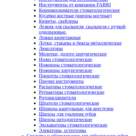
Инструменты от компании FABRI
Коронкосниматели стоматологические
Кусачки костные (щипцы костные)
Кюреты, скейлеры
Лезвия для скальпеля, скальпеля с ручкой
одноразовые.
Ложки кюретажные
Лотки, стаканы и биксы металлические
Люксаторы
Молотки, долото хирургические
Ножи стоматологические
Ножницы стоматологические
Ножницы хирургические
Пинцеты стоматологические
Прочие инструменты
Распаторы стоматологические
Ретракторы стоматологические
Роторасширители
Шпатели стоматологические
Шприцы карпульные для анестезии
Щипцы для удаления зубов
Щипцы ортодонтические
Экскаваторы стоматологические
Элеваторы, остеотомы
Средства и оборудование для отбеливания зубов