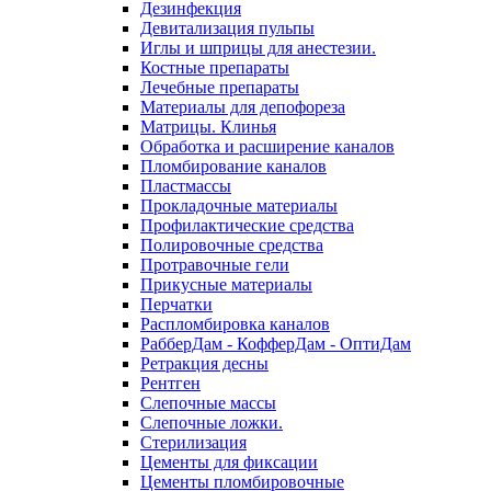
Дезинфекция
Девитализация пульпы
Иглы и шприцы для анестезии.
Костные препараты
Лечебные препараты
Материалы для депофореза
Матрицы. Клинья
Обработка и расширение каналов
Пломбирование каналов
Пластмассы
Прокладочные материалы
Профилактические средства
Полировочные средства
Протравочные гели
Прикусные материалы
Перчатки
Распломбировка каналов
РабберДам - КофферДам - ОптиДам
Ретракция десны
Рентген
Слепочные массы
Слепочные ложки.
Стерилизация
Цементы для фиксации
Цементы пломбировочные