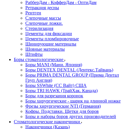
РабберДам - КофферДам - ОптиДам
Ретракция десны
Рентген
Слепочные массы
Слепочные ложки.
Стерилизация
Цементы для фиксации
Цементы пломбировочные
Шинирующие материалы
Шовные материалы
Штифты
Боры стоматологические
Боры MANI (Мани. Япония)
Боры DENTEX DENTAL (Дентекс.Тайвань)
Боры PRIMA DENTAL GROUP (Прима Дентал
Груп Англия)
Боры SSWhite (СС Вайт) США
Боры TRI HAWK (ТрайХак. Канада)
Боры для разрезания коронок
Боры хирургические - шарик на длинной ножке
Фрезы хирургические NTI (Германия)
Кофры. Подставки. Щетки для боров
Боры и наборы боров других производителей
Стоматологические наконечники
Наконечники (Казань)