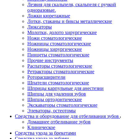
Лезвия для скальпеля, скальпеля с ручкой
одноразовые.
Ложки кюретажные
Лотки, стаканы и биксы металлические
Люксаторы
Молотки, долото хирургические
Ножи стоматологические
Ножницы стоматологические
Ножницы хирургические
Пинцеты стоматологические
Прочие инструменты
Распаторы стоматологические
Ретракторы стоматологические
Роторасширители
Шпатели стоматологические
Шприцы карпульные для анестезии
Щипцы для удаления зубов
Щипцы ортодонтические
Экскаваторы стоматологические
Элеваторы, остеотомы
Средства и оборудование для отбеливания зубов
Домашнее отбеливание зубов
Клиническое
Средства ухода за брекетами
Средства ухода за зубами