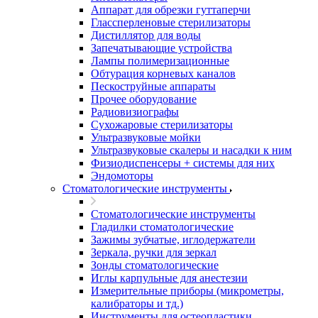
Аппарат для обрезки гуттаперчи
Глассперленовые стерилизаторы
Дистиллятор для воды
Запечатывающие устройства
Лампы полимеризационные
Обтурация корневых каналов
Пескоструйные аппараты
Прочее оборудование
Радиовизиографы
Сухожаровые стерилизаторы
Ультразвуковые мойки
Ультразвуковые скалеры и насадки к ним
Физиодиспенсеры + системы для них
Эндомоторы
Стоматологические инструменты
Стоматологические инструменты
Гладилки стоматологические
Зажимы зубчатые, иглодержатели
Зеркала, ручки для зеркал
Зонды стоматологические
Иглы карпульные для анестезии
Измерительные приборы (микрометры,
калибраторы и тд.)
Инструменты для остеопластики