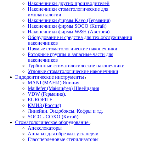
Наконечники других производителей
Наконечники стоматологические для
импланталогии
Наконечники фирмы Kavo (Германия)
Наконечники фирмы SOCO (Китай)
Наконечники фирмы W&H (Австрия)
Оборудование и средства для тех.обслуживания
наконечников
Прямые стоматологические наконечники
Роторные группы и запасные части для
наконечников
Турбинные стоматологические наконечники
Угловые стоматологические наконечники
Эндодонтические инструменты
MANI (МАНИ) Япония
Maillefer (Майлифер) Швейцария
VDW (Германия).
EUROFILE
КМИЗ (Россия)
Линейки. Эндобоксы. Кофры и тд.
SOCO - COXO (Китай)
Стоматологическое оборудование
Апекслокаторы
Аппарат для обрезки гуттаперчи
Глассперленовые стерилизаторы