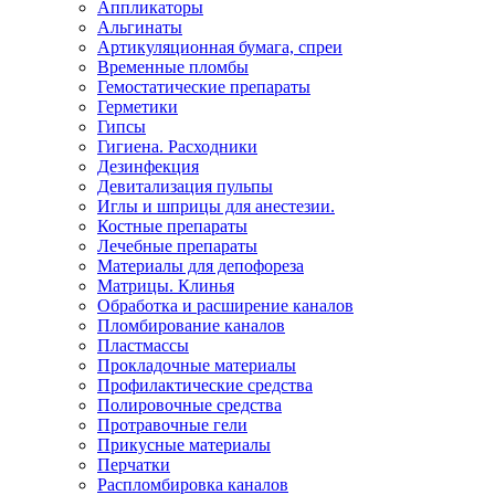
Аппликаторы
Альгинаты
Артикуляционная бумага, спреи
Временные пломбы
Гемостатические препараты
Герметики
Гипсы
Гигиена. Расходники
Дезинфекция
Девитализация пульпы
Иглы и шприцы для анестезии.
Костные препараты
Лечебные препараты
Материалы для депофореза
Матрицы. Клинья
Обработка и расширение каналов
Пломбирование каналов
Пластмассы
Прокладочные материалы
Профилактические средства
Полировочные средства
Протравочные гели
Прикусные материалы
Перчатки
Распломбировка каналов