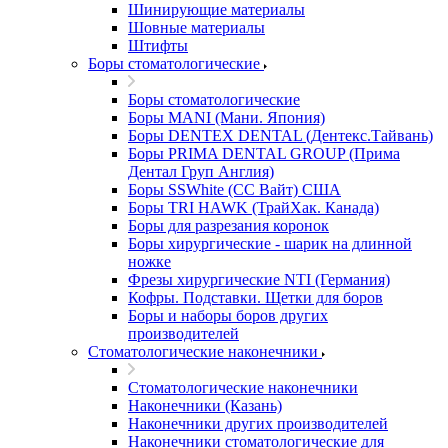
Шинирующие материалы
Шовные материалы
Штифты
Боры стоматологические
Боры стоматологические
Боры MANI (Мани. Япония)
Боры DENTEX DENTAL (Дентекс.Тайвань)
Боры PRIMA DENTAL GROUP (Прима
Дентал Груп Англия)
Боры SSWhite (СС Вайт) США
Боры TRI HAWK (ТрайХак. Канада)
Боры для разрезания коронок
Боры хирургические - шарик на длинной
ножке
Фрезы хирургические NTI (Германия)
Кофры. Подставки. Щетки для боров
Боры и наборы боров других
производителей
Стоматологические наконечники
Стоматологические наконечники
Наконечники (Казань)
Наконечники других производителей
Наконечники стоматологические для