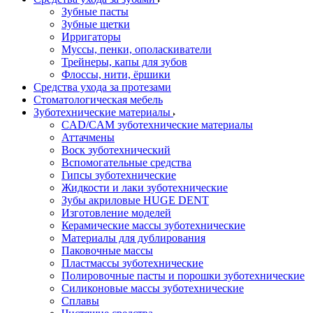
Зубные пасты
Зубные щетки
Ирригаторы
Муссы, пенки, ополаскиватели
Трейнеры, капы для зубов
Флоссы, нити, ёршики
Средства ухода за протезами
Стоматологическая мебель
Зуботехнические материалы
CAD/CAM зуботехнические материалы
Аттачмены
Воск зуботехнический
Вспомогательные средства
Гипсы зуботехнические
Жидкости и лаки зуботехнические
Зубы акриловые HUGE DENT
Изготовление моделей
Керамические массы зуботехнические
Материалы для дублирования
Паковочные массы
Пластмассы зуботехнические
Полировочные пасты и порошки зуботехнические
Силиконовые массы зуботехнические
Сплавы