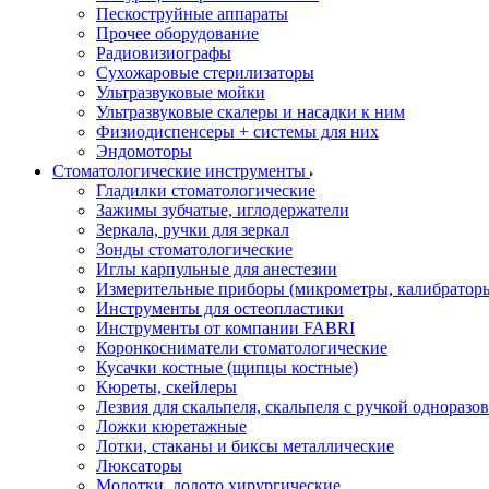
Пескоструйные аппараты
Прочее оборудование
Радиовизиографы
Сухожаровые стерилизаторы
Ультразвуковые мойки
Ультразвуковые скалеры и насадки к ним
Физиодиспенсеры + системы для них
Эндомоторы
Стоматологические инструменты
Гладилки стоматологические
Зажимы зубчатые, иглодержатели
Зеркала, ручки для зеркал
Зонды стоматологические
Иглы карпульные для анестезии
Измерительные приборы (микрометры, калибраторы
Инструменты для остеопластики
Инструменты от компании FABRI
Коронкосниматели стоматологические
Кусачки костные (щипцы костные)
Кюреты, скейлеры
Лезвия для скальпеля, скальпеля с ручкой одноразо
Ложки кюретажные
Лотки, стаканы и биксы металлические
Люксаторы
Молотки, долото хирургические