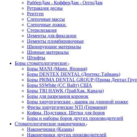
РабберДам - КофферДам - ОптиДам
Ретракция десны
Рентген
Слепочные массы
Слепочные ложки.
Стерилизация
Цементы для фиксации
Цементы пломбировочные
Шинирующие материалы
Шовные материалы
Штифты
Боры стоматологические
Боры MANI (Мани. Япония)
Боры DENTEX DENTAL (Дентекс.Тайвань)
Боры PRIMA DENTAL GROUP (Прима Дентал Груп
Боры SSWhite (СС Вайт) США
Боры TRI HAWK (ТрайХак. Канада)
Боры для разрезания коронок
Боры хирургические - шарик на длинной ножке
Фрезы хирургические NTI (Германия)
Кофры. Подставки. Щетки для боров
Боры и наборы боров других производителей
Стоматологические наконечники
Наконечники (Казань)
Наконечники других производителей