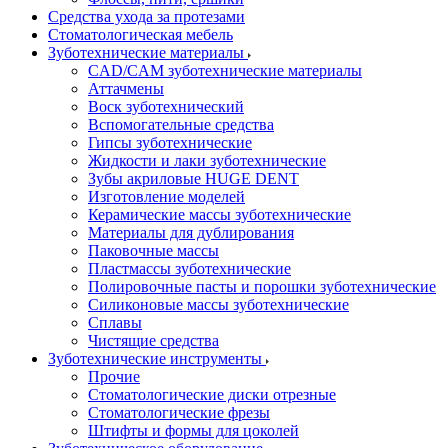
Средства ухода за протезами
Стоматологическая мебель
Зуботехнические материалы
CAD/CAM зуботехнические материалы
Аттачмены
Воск зуботехнический
Вспомогательные средства
Гипсы зуботехнические
Жидкости и лаки зуботехнические
Зубы акриловые HUGE DENT
Изготовление моделей
Керамические массы зуботехнические
Материалы для дублирования
Паковочные массы
Пластмассы зуботехнические
Полировочные пасты и порошки зуботехнические
Силиконовые массы зуботехнические
Сплавы
Чистящие средства
Зуботехнические инструменты
Прочие
Стоматологические диски отрезные
Стоматологические фрезы
Штифты и формы для цоколей