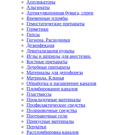
Аппликаторы
Альгинаты
Артикуляционная бумага, спреи
Временные пломбы
Гемостатические препараты
Герметики
Гипсы
Гигиена. Расходники
Дезинфекция
Девитализация пульпы
Иглы и шприцы для анестезии.
Костные препараты
Лечебные препараты
Материалы для депофореза
Матрицы. Клинья
Обработка и расширение каналов
Пломбирование каналов
Пластмассы
Прокладочные материалы
Профилактические средства
Полировочные средства
Протравочные гели
Прикусные материалы
Перчатки
Распломбировка каналов