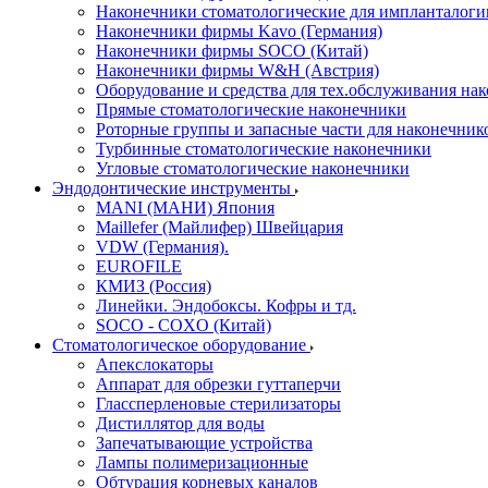
Наконечники стоматологические для импланталоги
Наконечники фирмы Kavo (Германия)
Наконечники фирмы SOCO (Китай)
Наконечники фирмы W&H (Австрия)
Оборудование и средства для тех.обслуживания на
Прямые стоматологические наконечники
Роторные группы и запасные части для наконечник
Турбинные стоматологические наконечники
Угловые стоматологические наконечники
Эндодонтические инструменты
MANI (МАНИ) Япония
Maillefer (Майлифер) Швейцария
VDW (Германия).
EUROFILE
КМИЗ (Россия)
Линейки. Эндобоксы. Кофры и тд.
SOCO - COXO (Китай)
Стоматологическое оборудование
Апекслокаторы
Аппарат для обрезки гуттаперчи
Глассперленовые стерилизаторы
Дистиллятор для воды
Запечатывающие устройства
Лампы полимеризационные
Обтурация корневых каналов