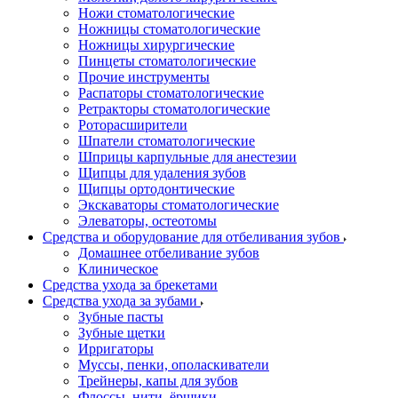
Ножи стоматологические
Ножницы стоматологические
Ножницы хирургические
Пинцеты стоматологические
Прочие инструменты
Распаторы стоматологические
Ретракторы стоматологические
Роторасширители
Шпатели стоматологические
Шприцы карпульные для анестезии
Щипцы для удаления зубов
Щипцы ортодонтические
Экскаваторы стоматологические
Элеваторы, остеотомы
Средства и оборудование для отбеливания зубов
Домашнее отбеливание зубов
Клиническое
Средства ухода за брекетами
Средства ухода за зубами
Зубные пасты
Зубные щетки
Ирригаторы
Муссы, пенки, ополаскиватели
Трейнеры, капы для зубов
Флоссы, нити, ёршики