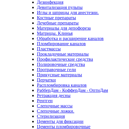
Дезинфекция
Девитализация пульпы
Иглы и шприцы для анестезии.
Костные препараты
Лечебные препараты
Материалы для депофореза
Матрицы. Клинья
Обработка и расширение каналов
Пломбирование каналов
Пластмассы
Прокладочные материалы
Профилактические средства
Полировочные средства
Протравочные гели
Прикусные материалы
Перчатки
Распломбировка каналов
РабберДам - КофферДам - ОптиДам
Ретракция десны
Рентген
Слепочные массы
Слепочные ложки.
Стерилизация
Цементы для фиксации
Цементы пломбировочные