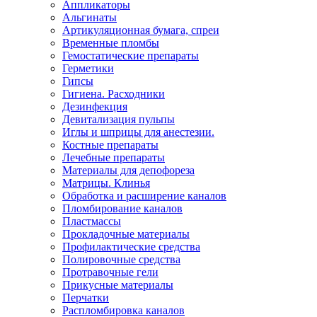
Аппликаторы
Альгинаты
Артикуляционная бумага, спреи
Временные пломбы
Гемостатические препараты
Герметики
Гипсы
Гигиена. Расходники
Дезинфекция
Девитализация пульпы
Иглы и шприцы для анестезии.
Костные препараты
Лечебные препараты
Материалы для депофореза
Матрицы. Клинья
Обработка и расширение каналов
Пломбирование каналов
Пластмассы
Прокладочные материалы
Профилактические средства
Полировочные средства
Протравочные гели
Прикусные материалы
Перчатки
Распломбировка каналов