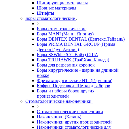
Шинирующие материалы
Шовные материалы
Штифты
Боры стоматологические
Боры стоматологические
Боры MANI (Мани. Япония)
Боры DENTEX DENTAL (Дентекс.Тайвань)
Боры PRIMA DENTAL GROUP (Прима
Дентал Груп Англия)
Боры SSWhite (СС Вайт) США
Боры TRI HAWK (ТрайХак. Канада)
Боры для разрезания коронок
Боры хирургические - шарик на длинной
ножке
Фрезы хирургические NTI (Германия)
Кофры. Подставки. Щетки для боров
Боры и наборы боров других
производителей
Стоматологические наконечники
Стоматологические наконечники
Наконечники (Казань)
Наконечники других производителей
Наконечники стоматологические для