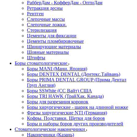
РабберДам - КофферДам - ОптиДам
Ретракция десны
Рентген
Слепочные массы
Слепочные ложки.
Стерилизация
Цементы для фиксации
Цементы пломбировочные
Шинирующие материалы
Шовные материалы
Штифты
Боры стоматологические
Боры MANI (Мани. Япония)
Боры DENTEX DENTAL (Дентекс.Тайвань)
Боры PRIMA DENTAL GROUP (Прима Дентал
Груп Англия)
Боры SSWhite (СС Вайт) США
Боры TRI HAWK (ТрайХак. Канада)
Боры для разрезания коронок
Боры хирургические - шарик на длинной ножке
Фрезы хирургические NTI (Германия)
Кофры. Подставки. Щетки для боров
Боры и наборы боров других производителей
Стоматологические наконечники
Наконечники (Казань)