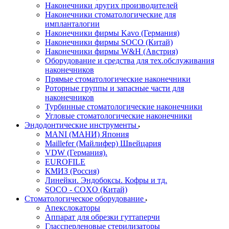
Наконечники других производителей
Наконечники стоматологические для
импланталогии
Наконечники фирмы Kavo (Германия)
Наконечники фирмы SOCO (Китай)
Наконечники фирмы W&H (Австрия)
Оборудование и средства для тех.обслуживания
наконечников
Прямые стоматологические наконечники
Роторные группы и запасные части для
наконечников
Турбинные стоматологические наконечники
Угловые стоматологические наконечники
Эндодонтические инструменты
MANI (МАНИ) Япония
Maillefer (Майлифер) Швейцария
VDW (Германия).
EUROFILE
КМИЗ (Россия)
Линейки. Эндобоксы. Кофры и тд.
SOCO - COXO (Китай)
Стоматологическое оборудование
Апекслокаторы
Аппарат для обрезки гуттаперчи
Глассперленовые стерилизаторы