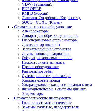
VDW (Германия).
EUROFILE
КМИЗ (Россия)
Линейки. Эндобоксы. Кофры и тд.
SOCO - COXO (Китай)
Стоматологическое оборудование
Апекслокаторы
Аппарат для обрезки гуттаперчи
Глассперленовые стерилизаторы
Дистиллятор для воды
Запечатывающие устройства
Лампы полимеризационные
Обтурация корневых каналов
Пескоструйные аппараты
Прочее оборудование
Радиовизиографы
Сухожаровые стерилизаторы
Ультразвуковые мойки
Ультразвуковые скалеры и насадки к ним
Физиодиспенсеры + системы для них
Эндомоторы
Стоматологические инструменты
Гладилки стоматологические
Зажимы зубчатые, иглодержатели