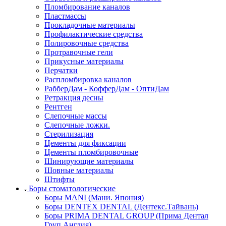
Пломбирование каналов
Пластмассы
Прокладочные материалы
Профилактические средства
Полировочные средства
Протравочные гели
Прикусные материалы
Перчатки
Распломбировка каналов
РабберДам - КофферДам - ОптиДам
Ретракция десны
Рентген
Слепочные массы
Слепочные ложки.
Стерилизация
Цементы для фиксации
Цементы пломбировочные
Шинирующие материалы
Шовные материалы
Штифты
Боры стоматологические
Боры MANI (Мани. Япония)
Боры DENTEX DENTAL (Дентекс.Тайвань)
Боры PRIMA DENTAL GROUP (Прима Дентал
Груп Англия)