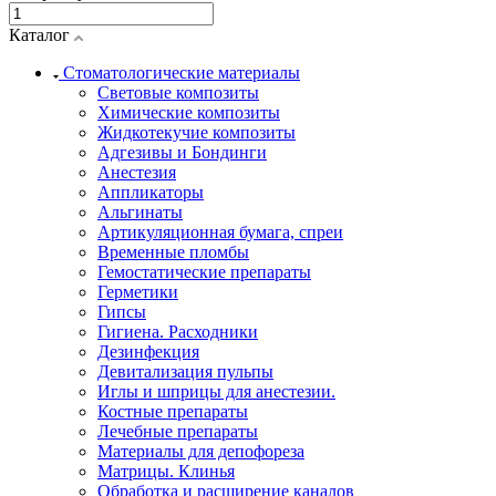
Каталог
Стоматологические материалы
Световые композиты
Химические композиты
Жидкотекучие композиты
Адгезивы и Бондинги
Анестезия
Аппликаторы
Альгинаты
Артикуляционная бумага, спреи
Временные пломбы
Гемостатические препараты
Герметики
Гипсы
Гигиена. Расходники
Дезинфекция
Девитализация пульпы
Иглы и шприцы для анестезии.
Костные препараты
Лечебные препараты
Материалы для депофореза
Матрицы. Клинья
Обработка и расширение каналов