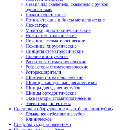
Лезвия для скальпеля, скальпеля с ручкой
одноразовые.
Ложки кюретажные
Лотки, стаканы и биксы металлические
Люксаторы
Молотки, долото хирургические
Ножи стоматологические
Ножницы стоматологические
Ножницы хирургические
Пинцеты стоматологические
Прочие инструменты
Распаторы стоматологические
Ретракторы стоматологические
Роторасширители
Шпатели стоматологические
Шприцы карпульные для анестезии
Щипцы для удаления зубов
Щипцы ортодонтические
Экскаваторы стоматологические
Элеваторы, остеотомы
Средства и оборудование для отбеливания зубов
Домашнее отбеливание зубов
Клиническое
Средства ухода за брекетами
Средства ухода за зубами