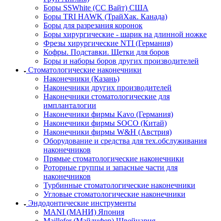
Боры SSWhite (СС Вайт) США
Боры TRI HAWK (ТрайХак. Канада)
Боры для разрезания коронок
Боры хирургические - шарик на длинной ножке
Фрезы хирургические NTI (Германия)
Кофры. Подставки. Щетки для боров
Боры и наборы боров других производителей
Стоматологические наконечники
Наконечники (Казань)
Наконечники других производителей
Наконечники стоматологические для
импланталогии
Наконечники фирмы Kavo (Германия)
Наконечники фирмы SOCO (Китай)
Наконечники фирмы W&H (Австрия)
Оборудование и средства для тех.обслуживания
наконечников
Прямые стоматологические наконечники
Роторные группы и запасные части для
наконечников
Турбинные стоматологические наконечники
Угловые стоматологические наконечники
Эндодонтические инструменты
MANI (МАНИ) Япония
Maillefer (Майлифер) Швейцария