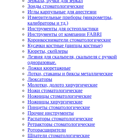
Зеркала, ручки для зеркал
Зонды стоматологические
Иглы карпульные для анестезии
Измерительные приборы (микрометры,
калибраторы и тд.)
Инструменты для остеопластики
Инструменты от компании FABRI
Коронкосниматели стоматологические
Кусачки костные (щипцы костные)
Кюреты, скейлеры
Лезвия для скальпеля, скальпеля с ручкой
одноразовые.
Ложки кюретажные
Лотки, стаканы и биксы металлические
Люксаторы
Молотки, долото хирургические
Ножи стоматологические
Ножницы стоматологические
Ножницы хирургические
Пинцеты стоматологические
Прочие инструменты
Распаторы стоматологические
Ретракторы стоматологические
Роторасширители
Шпатели стоматологические