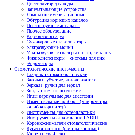
Дистиллятор для воды
Запечатывающие устройства
Лампы полимеризационные
Обтурация корневых каналов
Пескоструйные аппараты
Прочее оборудование
Радиовизиографы
Сухожаровые стерилизаторы
Ультразвуковые мойки
Ультразвуковые скалеры и насадки к ним
Физиодиспенсеры + системы для них
Эндомоторы
Стоматологические инструменты
Гладилки стоматологические
Зажимы зубчатые, иглодержатели
Зеркала, ручки для зеркал
Зонды стоматологические
Иглы карпульные для анестезии
Измерительные приборы (микрометры,
калибраторы и тд.)
Инструменты для остеопластики
Инструменты от компании FABRI
Коронкосниматели стоматологические
Кусачки костные (щипцы костные)
Кюреты, скейлеры