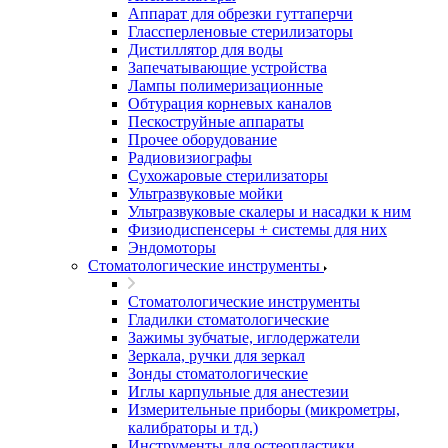
Аппарат для обрезки гуттаперчи
Глассперленовые стерилизаторы
Дистиллятор для воды
Запечатывающие устройства
Лампы полимеризационные
Обтурация корневых каналов
Пескоструйные аппараты
Прочее оборудование
Радиовизиографы
Сухожаровые стерилизаторы
Ультразвуковые мойки
Ультразвуковые скалеры и насадки к ним
Физиодиспенсеры + системы для них
Эндомоторы
Стоматологические инструменты
Стоматологические инструменты
Гладилки стоматологические
Зажимы зубчатые, иглодержатели
Зеркала, ручки для зеркал
Зонды стоматологические
Иглы карпульные для анестезии
Измерительные приборы (микрометры,
калибраторы и тд.)
Инструменты для остеопластики