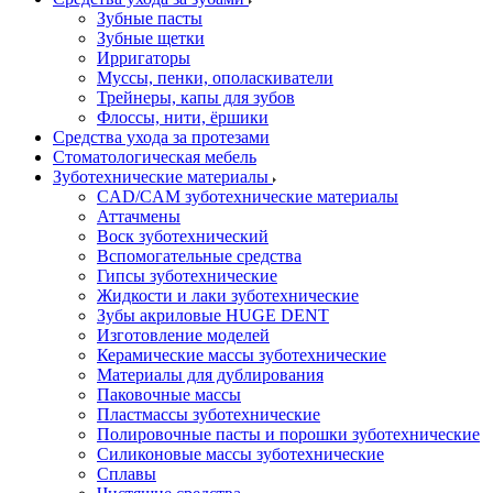
Зубные пасты
Зубные щетки
Ирригаторы
Муссы, пенки, ополаскиватели
Трейнеры, капы для зубов
Флоссы, нити, ёршики
Средства ухода за протезами
Стоматологическая мебель
Зуботехнические материалы
CAD/CAM зуботехнические материалы
Аттачмены
Воск зуботехнический
Вспомогательные средства
Гипсы зуботехнические
Жидкости и лаки зуботехнические
Зубы акриловые HUGE DENT
Изготовление моделей
Керамические массы зуботехнические
Материалы для дублирования
Паковочные массы
Пластмассы зуботехнические
Полировочные пасты и порошки зуботехнические
Силиконовые массы зуботехнические
Сплавы