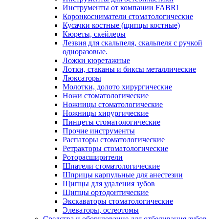
Инструменты от компании FABRI
Коронкосниматели стоматологические
Кусачки костные (щипцы костные)
Кюреты, скейлеры
Лезвия для скальпеля, скальпеля с ручкой
одноразовые.
Ложки кюретажные
Лотки, стаканы и биксы металлические
Люксаторы
Молотки, долото хирургические
Ножи стоматологические
Ножницы стоматологические
Ножницы хирургические
Пинцеты стоматологические
Прочие инструменты
Распаторы стоматологические
Ретракторы стоматологические
Роторасширители
Шпатели стоматологические
Шприцы карпульные для анестезии
Щипцы для удаления зубов
Щипцы ортодонтические
Экскаваторы стоматологические
Элеваторы, остеотомы
Средства и оборудование для отбеливания зубов