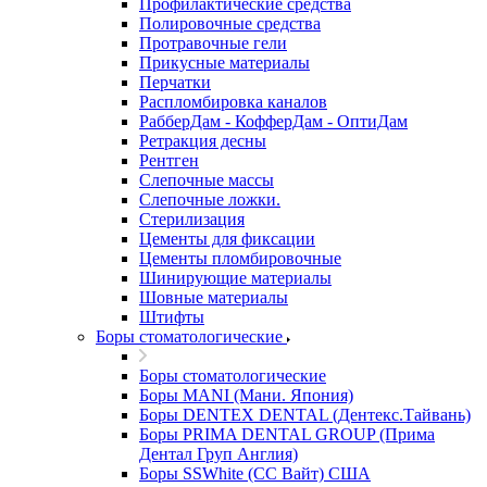
Профилактические средства
Полировочные средства
Протравочные гели
Прикусные материалы
Перчатки
Распломбировка каналов
РабберДам - КофферДам - ОптиДам
Ретракция десны
Рентген
Слепочные массы
Слепочные ложки.
Стерилизация
Цементы для фиксации
Цементы пломбировочные
Шинирующие материалы
Шовные материалы
Штифты
Боры стоматологические
Боры стоматологические
Боры MANI (Мани. Япония)
Боры DENTEX DENTAL (Дентекс.Тайвань)
Боры PRIMA DENTAL GROUP (Прима
Дентал Груп Англия)
Боры SSWhite (СС Вайт) США