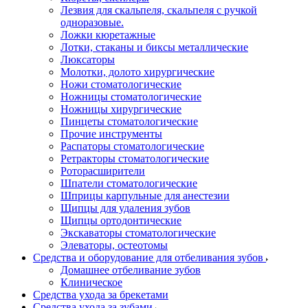
Лезвия для скальпеля, скальпеля с ручкой
одноразовые.
Ложки кюретажные
Лотки, стаканы и биксы металлические
Люксаторы
Молотки, долото хирургические
Ножи стоматологические
Ножницы стоматологические
Ножницы хирургические
Пинцеты стоматологические
Прочие инструменты
Распаторы стоматологические
Ретракторы стоматологические
Роторасширители
Шпатели стоматологические
Шприцы карпульные для анестезии
Щипцы для удаления зубов
Щипцы ортодонтические
Экскаваторы стоматологические
Элеваторы, остеотомы
Средства и оборудование для отбеливания зубов
Домашнее отбеливание зубов
Клиническое
Средства ухода за брекетами
Средства ухода за зубами