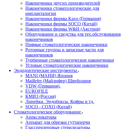
Наконечники других производителей
Наконечники стоматологические для
импланталогии
Наконечники фирмы Kavo (Германия)
Наконечники фирмы SOCO (Китай)
Наконечники фирмы W&H (Австрия)
Оборудование и средства для тех.обслуживания
наконечников
Прямые стоматологические наконечники
Роторные группы и запасные части для
наконечников
Турбинные стоматологические наконечники
Угловые стоматологические наконечники
Эндодонтические инструменты
MANI (МАНИ) Япония
Maillefer (Майлифер) Швейцария
VDW (Германия).
EUROFILE
КМИЗ (Россия)
Линейки. Эндобоксы. Кофры и тд.
SOCO - COXO (Китай)
Стоматологическое оборудование
Апекслокаторы
Аппарат для обрезки гуттаперчи
Глассперленовые стерилизаторы