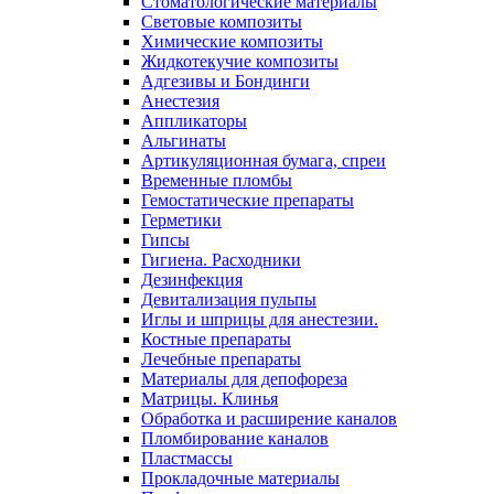
Стоматологические материалы
Световые композиты
Химические композиты
Жидкотекучие композиты
Адгезивы и Бондинги
Анестезия
Аппликаторы
Альгинаты
Артикуляционная бумага, спреи
Временные пломбы
Гемостатические препараты
Герметики
Гипсы
Гигиена. Расходники
Дезинфекция
Девитализация пульпы
Иглы и шприцы для анестезии.
Костные препараты
Лечебные препараты
Материалы для депофореза
Матрицы. Клинья
Обработка и расширение каналов
Пломбирование каналов
Пластмассы
Прокладочные материалы