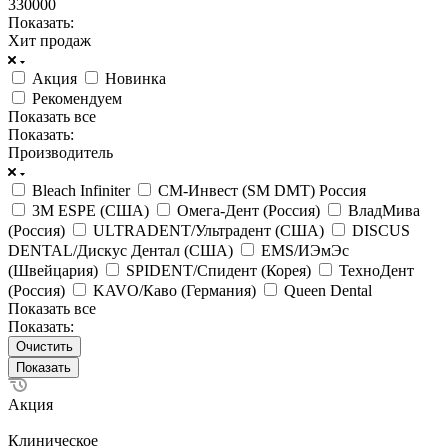
330000
Показать:
Хит продаж
Акция
Новинка
Рекомендуем
Показать все
Показать:
Производитель
Bleach Infiniter
СМ-Инвест (SM DMT) Россия
3M ESPE (США)
Омега-Дент (Россия)
ВладМива
(Россия)
ULTRADENT/Ультрадент (США)
DISCUS
DENTAL/Дискус Дентал (США)
EMS/ИЭмЭс
(Швейцария)
SPIDENT/Спидент (Корея)
ТехноДент
(Россия)
KAVO/Каво (Германия)
Queen Dental
Показать все
Показать:
Очистить
Акция
Клиническое