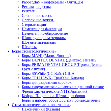
РабберДам - КофферДам - ОптиДам
Ретракция десны
Рентген
Слепочные массы
Слепочные ложки.
Стерилизация
Цементы для фиксации
Цементы пломбировочные
Шинирующие материалы
Шовные материалы
Штифты
Боры стоматологические
Боры MANI (Мани. Япония)
Боры DENTEX DENTAL (Дентекс.Тайвань)
Боры PRIMA DENTAL GROUP (Прима Дентал
Груп Англия)
Боры SSWhite (СС Вайт) США
Боры TRI HAWK (ТрайХак. Канада)
Боры для разрезания коронок
Боры хирургические - шарик на длинной ножке
Фрезы хирургические NTI (Германия)
Кофры. Подставки. Щетки для боров
Боры и наборы боров других производителей
Стоматологические наконечники
Наконечники (Казань)