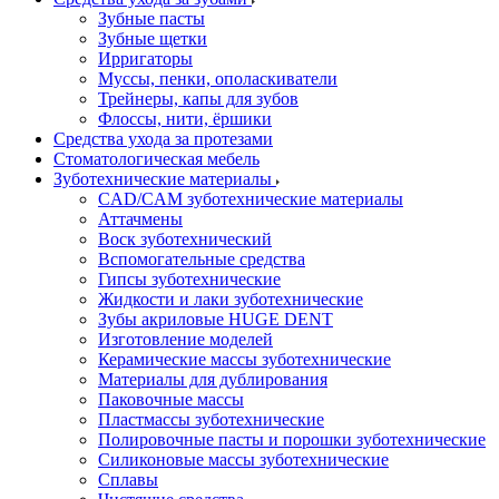
Зубные пасты
Зубные щетки
Ирригаторы
Муссы, пенки, ополаскиватели
Трейнеры, капы для зубов
Флоссы, нити, ёршики
Средства ухода за протезами
Стоматологическая мебель
Зуботехнические материалы
CAD/CAM зуботехнические материалы
Аттачмены
Воск зуботехнический
Вспомогательные средства
Гипсы зуботехнические
Жидкости и лаки зуботехнические
Зубы акриловые HUGE DENT
Изготовление моделей
Керамические массы зуботехнические
Материалы для дублирования
Паковочные массы
Пластмассы зуботехнические
Полировочные пасты и порошки зуботехнические
Силиконовые массы зуботехнические
Сплавы