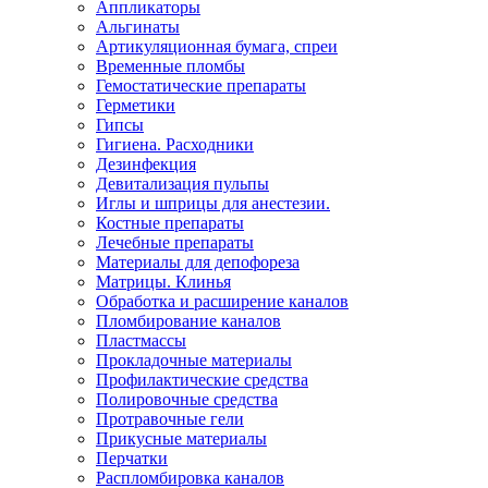
Аппликаторы
Альгинаты
Артикуляционная бумага, спреи
Временные пломбы
Гемостатические препараты
Герметики
Гипсы
Гигиена. Расходники
Дезинфекция
Девитализация пульпы
Иглы и шприцы для анестезии.
Костные препараты
Лечебные препараты
Материалы для депофореза
Матрицы. Клинья
Обработка и расширение каналов
Пломбирование каналов
Пластмассы
Прокладочные материалы
Профилактические средства
Полировочные средства
Протравочные гели
Прикусные материалы
Перчатки
Распломбировка каналов