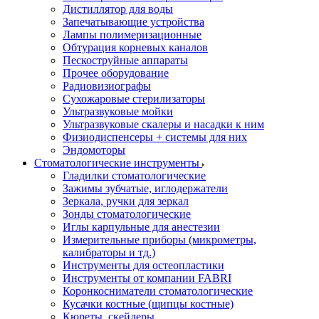
Дистиллятор для воды
Запечатывающие устройства
Лампы полимеризационные
Обтурация корневых каналов
Пескоструйные аппараты
Прочее оборудование
Радиовизиографы
Сухожаровые стерилизаторы
Ультразвуковые мойки
Ультразвуковые скалеры и насадки к ним
Физиодиспенсеры + системы для них
Эндомоторы
Стоматологические инструменты
Гладилки стоматологические
Зажимы зубчатые, иглодержатели
Зеркала, ручки для зеркал
Зонды стоматологические
Иглы карпульные для анестезии
Измерительные приборы (микрометры,
калибраторы и тд.)
Инструменты для остеопластики
Инструменты от компании FABRI
Коронкосниматели стоматологические
Кусачки костные (щипцы костные)
Кюреты, скейлеры