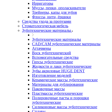
Ирригаторы
Муссы, пенки, ополаскиватели
Трейнеры, капы для зубов
Флоссы, нити, ёршики
Средства ухода за протезами
Стоматологическая мебель
Зуботехнические материалы
Зуботехнические материалы
CAD/CAM зуботехнические материалы
Аттачмены
Воск зуботехнический
Вспомогательные средства
Гипсы зуботехнические
Жидкости и лаки зуботехнические
Зубы акриловые HUGE DENT
Изготовление моделей
Керамические массы зуботехнические
Материалы для дублирования
Паковочные массы
Пластмассы зуботехнические
Полировочные пасты и порошки
зуботехнические
Силиконовые массы зуботехнические
Сплавы