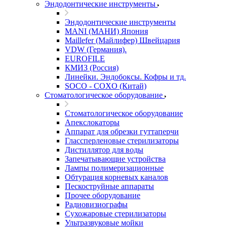
Эндодонтические инструменты
Эндодонтические инструменты
MANI (МАНИ) Япония
Maillefer (Майлифер) Швейцария
VDW (Германия).
EUROFILE
КМИЗ (Россия)
Линейки. Эндобоксы. Кофры и тд.
SOCO - COXO (Китай)
Стоматологическое оборудование
Стоматологическое оборудование
Апекслокаторы
Аппарат для обрезки гуттаперчи
Глассперленовые стерилизаторы
Дистиллятор для воды
Запечатывающие устройства
Лампы полимеризационные
Обтурация корневых каналов
Пескоструйные аппараты
Прочее оборудование
Радиовизиографы
Сухожаровые стерилизаторы
Ультразвуковые мойки