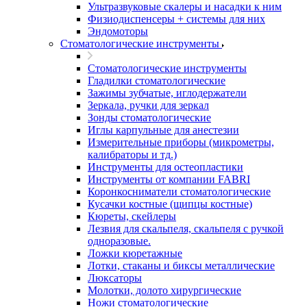
Ультразвуковые скалеры и насадки к ним
Физиодиспенсеры + системы для них
Эндомоторы
Стоматологические инструменты
Стоматологические инструменты
Гладилки стоматологические
Зажимы зубчатые, иглодержатели
Зеркала, ручки для зеркал
Зонды стоматологические
Иглы карпульные для анестезии
Измерительные приборы (микрометры,
калибраторы и тд.)
Инструменты для остеопластики
Инструменты от компании FABRI
Коронкосниматели стоматологические
Кусачки костные (щипцы костные)
Кюреты, скейлеры
Лезвия для скальпеля, скальпеля с ручкой
одноразовые.
Ложки кюретажные
Лотки, стаканы и биксы металлические
Люксаторы
Молотки, долото хирургические
Ножи стоматологические