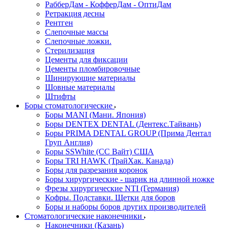
РабберДам - КофферДам - ОптиДам
Ретракция десны
Рентген
Слепочные массы
Слепочные ложки.
Стерилизация
Цементы для фиксации
Цементы пломбировочные
Шинирующие материалы
Шовные материалы
Штифты
Боры стоматологические
Боры MANI (Мани. Япония)
Боры DENTEX DENTAL (Дентекс.Тайвань)
Боры PRIMA DENTAL GROUP (Прима Дентал
Груп Англия)
Боры SSWhite (СС Вайт) США
Боры TRI HAWK (ТрайХак. Канада)
Боры для разрезания коронок
Боры хирургические - шарик на длинной ножке
Фрезы хирургические NTI (Германия)
Кофры. Подставки. Щетки для боров
Боры и наборы боров других производителей
Стоматологические наконечники
Наконечники (Казань)