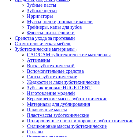
Зубные пасты
Зубные щетки
Ирригаторы
Муссы, пенки, ополаскиватели
Трейнеры, капы для зубов
Флоссы, нити, ёршики
Средства ухода за протезами
Стоматологическая мебель
Зуботехнические материалы
CAD/CAM зуботехнические материалы
Аттачмены
Воск зуботехнический
Вспомогательные средства
Гипсы зуботехнические
Жидкости и лаки зуботехнические
Зубы акриловые HUGE DENT
Изготовление моделей
Керамические массы зуботехнические
Материалы для дублирования
Паковочные массы
Пластмассы зуботехнические
Полировочные пасты и порошки зуботехнические
Силиконовые массы зуботехнические
Сплавы