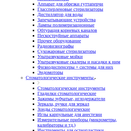
Аппарат для обрезки гуттаперчи
Глассперленовые стерилизаторы
Дистиллятор для воды
Запечатывающие устройства
Лампы полимеризационные
Обтурация корневых каналов
Пескоструйные аппараты
Прочее оборудование
Радиовизиографы
Сухожаровые стерилизаторы
Ультразвуковые мойки
Ультразвуковые скалеры и насадки к ним
Физиодиспенсеры + системы для них
Эндомоторы
Стоматологические инструменты
Стоматологические инструменты
Гладилки стоматологические
Зажимы зубчатые, иглодержатели
Зеркала, ручки для зеркал
Зонды стоматологические
Иглы карпульные для анестезии
Измерительные приборы (микрометры,
калибраторы и тд.)
Инструменты для остеопластики