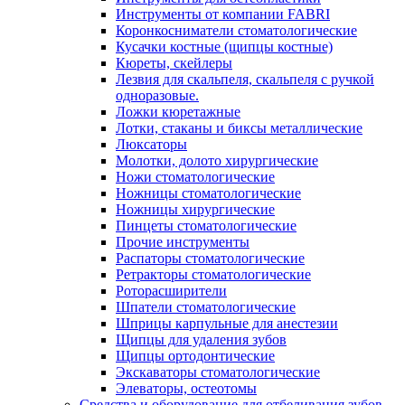
Инструменты от компании FABRI
Коронкосниматели стоматологические
Кусачки костные (щипцы костные)
Кюреты, скейлеры
Лезвия для скальпеля, скальпеля с ручкой
одноразовые.
Ложки кюретажные
Лотки, стаканы и биксы металлические
Люксаторы
Молотки, долото хирургические
Ножи стоматологические
Ножницы стоматологические
Ножницы хирургические
Пинцеты стоматологические
Прочие инструменты
Распаторы стоматологические
Ретракторы стоматологические
Роторасширители
Шпатели стоматологические
Шприцы карпульные для анестезии
Щипцы для удаления зубов
Щипцы ортодонтические
Экскаваторы стоматологические
Элеваторы, остеотомы
Средства и оборудование для отбеливания зубов