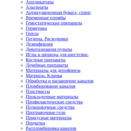
Аппликаторы
Альгинаты
Артикуляционная бумага, спреи
Временные пломбы
Гемостатические препараты
Герметики
Гипсы
Гигиена. Расходники
Дезинфекция
Девитализация пульпы
Иглы и шприцы для анестезии.
Костные препараты
Лечебные препараты
Материалы для депофореза
Матрицы. Клинья
Обработка и расширение каналов
Пломбирование каналов
Пластмассы
Прокладочные материалы
Профилактические средства
Полировочные средства
Протравочные гели
Прикусные материалы
Перчатки
Распломбировка каналов