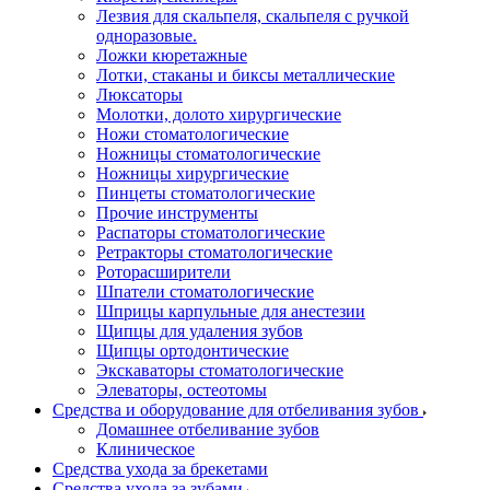
Лезвия для скальпеля, скальпеля с ручкой
одноразовые.
Ложки кюретажные
Лотки, стаканы и биксы металлические
Люксаторы
Молотки, долото хирургические
Ножи стоматологические
Ножницы стоматологические
Ножницы хирургические
Пинцеты стоматологические
Прочие инструменты
Распаторы стоматологические
Ретракторы стоматологические
Роторасширители
Шпатели стоматологические
Шприцы карпульные для анестезии
Щипцы для удаления зубов
Щипцы ортодонтические
Экскаваторы стоматологические
Элеваторы, остеотомы
Средства и оборудование для отбеливания зубов
Домашнее отбеливание зубов
Клиническое
Средства ухода за брекетами
Средства ухода за зубами