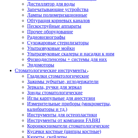
Дистиллятор для воды
Запечатывающие устройства
Лампы полимеризационные
Обтурация корневых каналов
Пескоструйные аппараты
Прочее оборудование
Радиовизиографы
Сухожаровые стерилизаторы
Ультразвуковые мойки
Ультразвуковые скалеры и насадки к ним
Физиодиспенсеры + системы для них
Эндомоторы
Стоматологические инструменты
Гладилки стоматологические
Зажимы зубчатые, иглодержатели
Зеркала, ручки для зеркал
Зонды стоматологические
Иглы карпульные для анестезии
Измерительные приборы (микрометры,
калибраторы и тд.)
Инструменты для остеопластики
Инструменты от компании FABRI
Коронкосниматели стоматологические
Кусачки костные (щипцы костные)
Кюреты, скейлеры