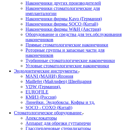
Наконечники других производителей
Наконечники стоматологические для
импланталогии
Наконечники фирмы Kavo (Германия)
Наконечники фирмы SOCO (Китай)
Наконечники фирмы W&H (Австрия)
Оборудование и средства для тех.обслуживания
наконечников
Прямые стоматологические наконечники
Роторные группы и запасные части для
наконечников
Турбинные стоматологические наконечники
Угловые стоматологические наконечники
Эндодонтические инструменты
MANI (МАНИ) Япония
Maillefer (Майлифер) Швейцария
VDW (Германия).
EUROFILE
КМИЗ (Россия)
Линейки. Эндобоксы. Кофры и тд.
SOCO - COXO (Китай)
Стоматологическое оборудование
Апекслокаторы
Аппарат для обрезки гуттаперчи
Глассперленовые стерилизаторы