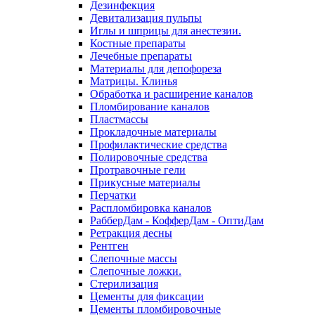
Дезинфекция
Девитализация пульпы
Иглы и шприцы для анестезии.
Костные препараты
Лечебные препараты
Материалы для депофореза
Матрицы. Клинья
Обработка и расширение каналов
Пломбирование каналов
Пластмассы
Прокладочные материалы
Профилактические средства
Полировочные средства
Протравочные гели
Прикусные материалы
Перчатки
Распломбировка каналов
РабберДам - КофферДам - ОптиДам
Ретракция десны
Рентген
Слепочные массы
Слепочные ложки.
Стерилизация
Цементы для фиксации
Цементы пломбировочные