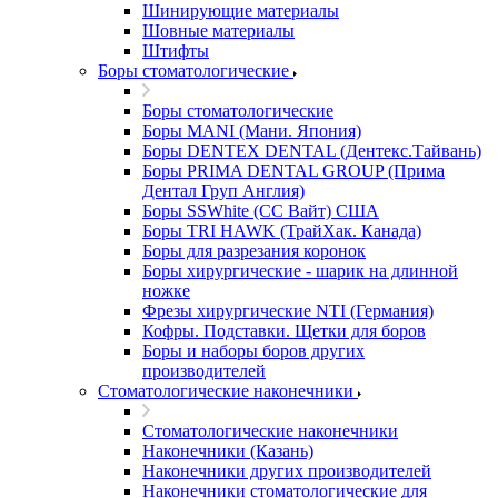
Шинирующие материалы
Шовные материалы
Штифты
Боры стоматологические
Боры стоматологические
Боры MANI (Мани. Япония)
Боры DENTEX DENTAL (Дентекс.Тайвань)
Боры PRIMA DENTAL GROUP (Прима
Дентал Груп Англия)
Боры SSWhite (СС Вайт) США
Боры TRI HAWK (ТрайХак. Канада)
Боры для разрезания коронок
Боры хирургические - шарик на длинной
ножке
Фрезы хирургические NTI (Германия)
Кофры. Подставки. Щетки для боров
Боры и наборы боров других
производителей
Стоматологические наконечники
Стоматологические наконечники
Наконечники (Казань)
Наконечники других производителей
Наконечники стоматологические для