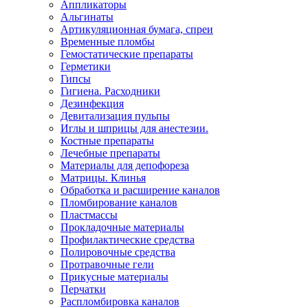
Аппликаторы
Альгинаты
Артикуляционная бумага, спреи
Временные пломбы
Гемостатические препараты
Герметики
Гипсы
Гигиена. Расходники
Дезинфекция
Девитализация пульпы
Иглы и шприцы для анестезии.
Костные препараты
Лечебные препараты
Материалы для депофореза
Матрицы. Клинья
Обработка и расширение каналов
Пломбирование каналов
Пластмассы
Прокладочные материалы
Профилактические средства
Полировочные средства
Протравочные гели
Прикусные материалы
Перчатки
Распломбировка каналов