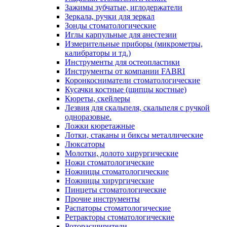
Зажимы зубчатые, иглодержатели
Зеркала, ручки для зеркал
Зонды стоматологические
Иглы карпульные для анестезии
Измерительные приборы (микрометры,
калибраторы и тд.)
Инструменты для остеопластики
Инструменты от компании FABRI
Коронкосниматели стоматологические
Кусачки костные (щипцы костные)
Кюреты, скейлеры
Лезвия для скальпеля, скальпеля с ручкой
одноразовые.
Ложки кюретажные
Лотки, стаканы и биксы металлические
Люксаторы
Молотки, долото хирургические
Ножи стоматологические
Ножницы стоматологические
Ножницы хирургические
Пинцеты стоматологические
Прочие инструменты
Распаторы стоматологические
Ретракторы стоматологические
Роторасширители