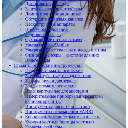
Дистиллятор для воды
Запечатывающие устройства
Лампы полимеризационные
Обтурация корневых каналов
Пескоструйные аппараты
Прочее оборудование
Радиовизиографы
Сухожаровые стерилизаторы
Ультразвуковые мойки
Ультразвуковые скалеры и насадки к ним
Физиодиспенсеры + системы для них
Эндомоторы
Стоматологические инструменты
Гладилки стоматологические
Зажимы зубчатые, иглодержатели
Зеркала, ручки для зеркал
Зонды стоматологические
Иглы карпульные для анестезии
Измерительные приборы (микрометры,
калибраторы и тд.)
Инструменты для остеопластики
Инструменты от компании FABRI
Коронкосниматели стоматологические
Кусачки костные (щипцы костные)
Кюреты, скейлеры