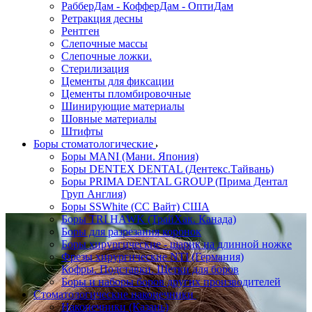
РабберДам - КофферДам - ОптиДам
Ретракция десны
Рентген
Слепочные массы
Слепочные ложки.
Стерилизация
Цементы для фиксации
Цементы пломбировочные
Шинирующие материалы
Шовные материалы
Штифты
Боры стоматологические
Боры MANI (Мани. Япония)
Боры DENTEX DENTAL (Дентекс.Тайвань)
Боры PRIMA DENTAL GROUP (Прима Дентал
Груп Англия)
Боры SSWhite (СС Вайт) США
Боры TRI HAWK (ТрайХак. Канада)
Боры для разрезания коронок
Боры хирургические - шарик на длинной ножке
Фрезы хирургические NTI (Германия)
Кофры. Подставки. Щетки для боров
Боры и наборы боров других производителей
Стоматологические наконечники
Наконечники (Казань)