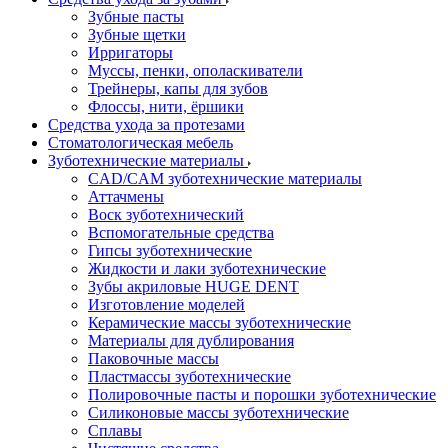
Зубные пасты
Зубные щетки
Ирригаторы
Муссы, пенки, ополаскиватели
Трейнеры, капы для зубов
Флоссы, нити, ёршики
Средства ухода за протезами
Стоматологическая мебель
Зуботехнические материалы
CAD/CAM зуботехнические материалы
Аттачмены
Воск зуботехнический
Вспомогательные средства
Гипсы зуботехнические
Жидкости и лаки зуботехнические
Зубы акриловые HUGE DENT
Изготовление моделей
Керамические массы зуботехнические
Материалы для дублирования
Паковочные массы
Пластмассы зуботехнические
Полировочные пасты и порошки зуботехнические
Силиконовые массы зуботехнические
Сплавы