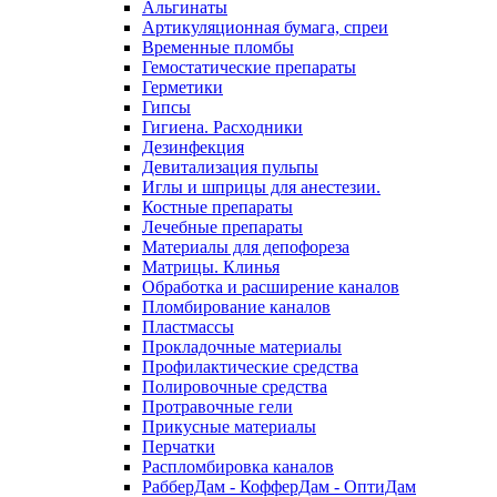
Альгинаты
Артикуляционная бумага, спреи
Временные пломбы
Гемостатические препараты
Герметики
Гипсы
Гигиена. Расходники
Дезинфекция
Девитализация пульпы
Иглы и шприцы для анестезии.
Костные препараты
Лечебные препараты
Материалы для депофореза
Матрицы. Клинья
Обработка и расширение каналов
Пломбирование каналов
Пластмассы
Прокладочные материалы
Профилактические средства
Полировочные средства
Протравочные гели
Прикусные материалы
Перчатки
Распломбировка каналов
РабберДам - КофферДам - ОптиДам