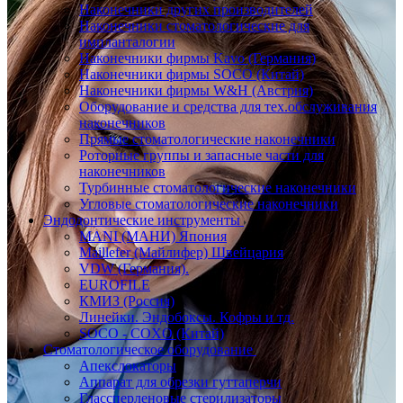
Наконечники других производителей
Наконечники стоматологические для
импланталогии
Наконечники фирмы Kavo (Германия)
Наконечники фирмы SOCO (Китай)
Наконечники фирмы W&H (Австрия)
Оборудование и средства для тех.обслуживания
наконечников
Прямые стоматологические наконечники
Роторные группы и запасные части для
наконечников
Турбинные стоматологические наконечники
Угловые стоматологические наконечники
Эндодонтические инструменты
MANI (МАНИ) Япония
Maillefer (Майлифер) Швейцария
VDW (Германия).
EUROFILE
КМИЗ (Россия)
Линейки. Эндобоксы. Кофры и тд.
SOCO - COXO (Китай)
Стоматологическое оборудование
Апекслокаторы
Аппарат для обрезки гуттаперчи
Глассперленовые стерилизаторы