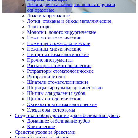
Лезвия для скальпеля, скальпеля с ручкой
одноразовые.
Ложки кюретажные
Лотки, стаканы и биксы металлические
Люксаторы
Молотки, долото хирургические
Ножи стоматологические
Ножницы стоматологические
Ножницы хирургические
Пинцеты стоматологические
Прочие инструменты
Распаторы стоматологические
Ретракторы стоматологические
Роторасширители
Шпатели стоматологические
Шприцы карпульные для анестезии
Щипцы для удаления зубов
Щипцы ортодонтические
Экскаваторы стоматологические
Элеваторы, остеотомы
Средства и оборудование для отбеливания зубов
Домашнее отбеливание зубов
Клиническое
Средства ухода за брекетами
Средства ухода за зубами