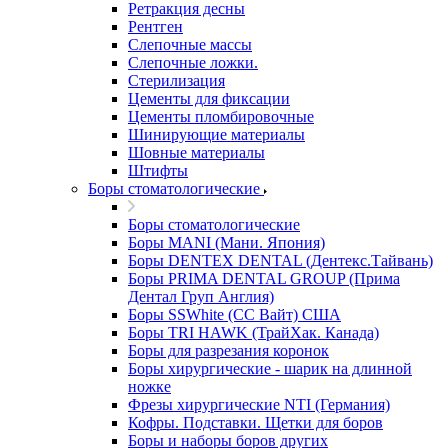
Ретракция десны
Рентген
Слепочные массы
Слепочные ложки.
Стерилизация
Цементы для фиксации
Цементы пломбировочные
Шинирующие материалы
Шовные материалы
Штифты
Боры стоматологические
Боры стоматологические
Боры MANI (Мани. Япония)
Боры DENTEX DENTAL (Дентекс.Тайвань)
Боры PRIMA DENTAL GROUP (Прима
Дентал Груп Англия)
Боры SSWhite (СС Вайт) США
Боры TRI HAWK (ТрайХак. Канада)
Боры для разрезания коронок
Боры хирургические - шарик на длинной
ножке
Фрезы хирургические NTI (Германия)
Кофры. Подставки. Щетки для боров
Боры и наборы боров других