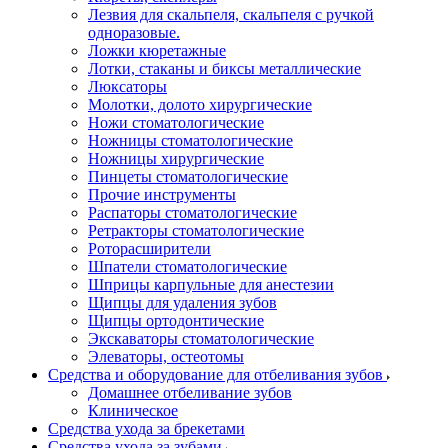
Лезвия для скальпеля, скальпеля с ручкой
одноразовые.
Ложки кюретажные
Лотки, стаканы и биксы металлические
Люксаторы
Молотки, долото хирургические
Ножи стоматологические
Ножницы стоматологические
Ножницы хирургические
Пинцеты стоматологические
Прочие инструменты
Распаторы стоматологические
Ретракторы стоматологические
Роторасширители
Шпатели стоматологические
Шприцы карпульные для анестезии
Щипцы для удаления зубов
Щипцы ортодонтические
Экскаваторы стоматологические
Элеваторы, остеотомы
Средства и оборудование для отбеливания зубов
Домашнее отбеливание зубов
Клиническое
Средства ухода за брекетами
Средства ухода за зубами