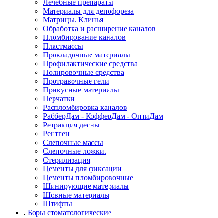
Лечебные препараты
Материалы для депофореза
Матрицы. Клинья
Обработка и расширение каналов
Пломбирование каналов
Пластмассы
Прокладочные материалы
Профилактические средства
Полировочные средства
Протравочные гели
Прикусные материалы
Перчатки
Распломбировка каналов
РабберДам - КофферДам - ОптиДам
Ретракция десны
Рентген
Слепочные массы
Слепочные ложки.
Стерилизация
Цементы для фиксации
Цементы пломбировочные
Шинирующие материалы
Шовные материалы
Штифты
Боры стоматологические