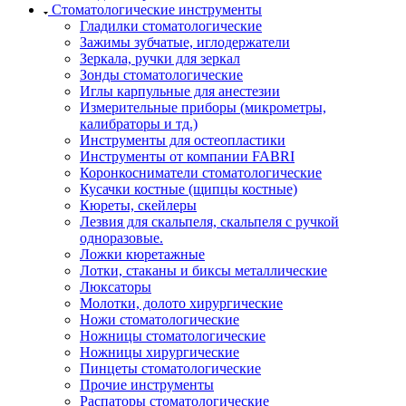
Стоматологические инструменты
Гладилки стоматологические
Зажимы зубчатые, иглодержатели
Зеркала, ручки для зеркал
Зонды стоматологические
Иглы карпульные для анестезии
Измерительные приборы (микрометры,
калибраторы и тд.)
Инструменты для остеопластики
Инструменты от компании FABRI
Коронкосниматели стоматологические
Кусачки костные (щипцы костные)
Кюреты, скейлеры
Лезвия для скальпеля, скальпеля с ручкой
одноразовые.
Ложки кюретажные
Лотки, стаканы и биксы металлические
Люксаторы
Молотки, долото хирургические
Ножи стоматологические
Ножницы стоматологические
Ножницы хирургические
Пинцеты стоматологические
Прочие инструменты
Распаторы стоматологические