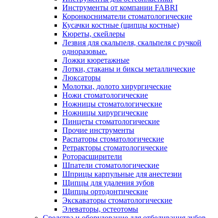
Инструменты от компании FABRI
Коронкосниматели стоматологические
Кусачки костные (щипцы костные)
Кюреты, скейлеры
Лезвия для скальпеля, скальпеля с ручкой
одноразовые.
Ложки кюретажные
Лотки, стаканы и биксы металлические
Люксаторы
Молотки, долото хирургические
Ножи стоматологические
Ножницы стоматологические
Ножницы хирургические
Пинцеты стоматологические
Прочие инструменты
Распаторы стоматологические
Ретракторы стоматологические
Роторасширители
Шпатели стоматологические
Шприцы карпульные для анестезии
Щипцы для удаления зубов
Щипцы ортодонтические
Экскаваторы стоматологические
Элеваторы, остеотомы
Средства и оборудование для отбеливания зубов