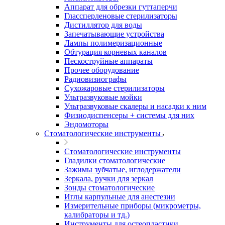
Аппарат для обрезки гуттаперчи
Глассперленовые стерилизаторы
Дистиллятор для воды
Запечатывающие устройства
Лампы полимеризационные
Обтурация корневых каналов
Пескоструйные аппараты
Прочее оборудование
Радиовизиографы
Сухожаровые стерилизаторы
Ультразвуковые мойки
Ультразвуковые скалеры и насадки к ним
Физиодиспенсеры + системы для них
Эндомоторы
Стоматологические инструменты
Стоматологические инструменты
Гладилки стоматологические
Зажимы зубчатые, иглодержатели
Зеркала, ручки для зеркал
Зонды стоматологические
Иглы карпульные для анестезии
Измерительные приборы (микрометры,
калибраторы и тд.)
Инструменты для остеопластики