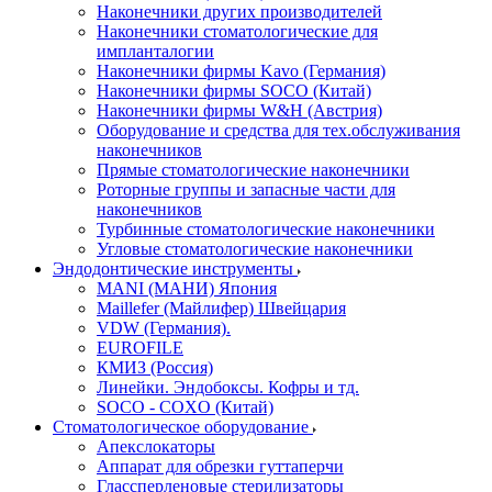
Наконечники других производителей
Наконечники стоматологические для
импланталогии
Наконечники фирмы Kavo (Германия)
Наконечники фирмы SOCO (Китай)
Наконечники фирмы W&H (Австрия)
Оборудование и средства для тех.обслуживания
наконечников
Прямые стоматологические наконечники
Роторные группы и запасные части для
наконечников
Турбинные стоматологические наконечники
Угловые стоматологические наконечники
Эндодонтические инструменты
MANI (МАНИ) Япония
Maillefer (Майлифер) Швейцария
VDW (Германия).
EUROFILE
КМИЗ (Россия)
Линейки. Эндобоксы. Кофры и тд.
SOCO - COXO (Китай)
Стоматологическое оборудование
Апекслокаторы
Аппарат для обрезки гуттаперчи
Глассперленовые стерилизаторы