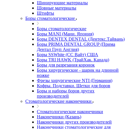
Шинирующие материалы
Шовные материалы
Штифты
Боры стоматологические
Боры стоматологические
Боры MANI (Мани. Япония)
Боры DENTEX DENTAL (Дентекс.Тайвань)
Боры PRIMA DENTAL GROUP (Прима
Дентал Груп Англия)
Боры SSWhite (СС Вайт) США
Боры TRI HAWK (ТрайХак. Канада)
Боры для разрезания коронок
Боры хирургические - шарик на длинной
ножке
Фрезы хирургические NTI (Германия)
Кофры. Подставки. Щетки для боров
Боры и наборы боров других
производителей
Стоматологические наконечники
Стоматологические наконечники
Наконечники (Казань)
Наконечники других производителей
Наконечники стоматологические для