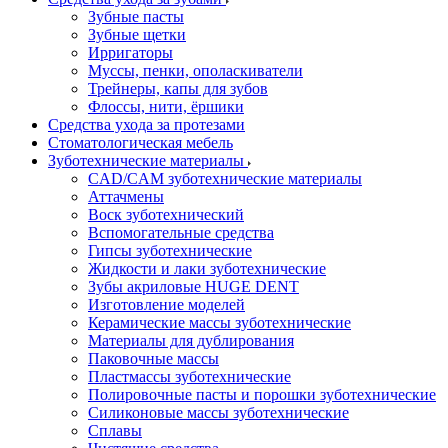
Зубные пасты
Зубные щетки
Ирригаторы
Муссы, пенки, ополаскиватели
Трейнеры, капы для зубов
Флоссы, нити, ёршики
Средства ухода за протезами
Стоматологическая мебель
Зуботехнические материалы
CAD/CAM зуботехнические материалы
Аттачмены
Воск зуботехнический
Вспомогательные средства
Гипсы зуботехнические
Жидкости и лаки зуботехнические
Зубы акриловые HUGE DENT
Изготовление моделей
Керамические массы зуботехнические
Материалы для дублирования
Паковочные массы
Пластмассы зуботехнические
Полировочные пасты и порошки зуботехнические
Силиконовые массы зуботехнические
Сплавы