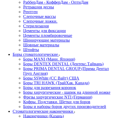
РабберДам - КофферДам - ОптиДам
Ретракция десны
Рентген
Слепочные массы
Слепочные ложки.
Стерилизация
Цементы для фиксации
Цементы пломбировочные
Шинирующие материалы
Шовные материалы
Штифты
Боры стоматологические
Боры MANI (Мани. Япония)
Боры DENTEX DENTAL (Дентекс.Тайвань)
Боры PRIMA DENTAL GROUP (Прима Дентал
Груп Англия)
Боры SSWhite (СС Вайт) США
Боры TRI HAWK (ТрайХак. Канада)
Боры для разрезания коронок
Боры хирургические - шарик на длинной ножке
Фрезы хирургические NTI (Германия)
Кофры. Подставки. Щетки для боров
Боры и наборы боров других производителей
Стоматологические наконечники
Наконечники (Казань)