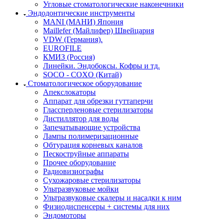
Угловые стоматологические наконечники
Эндодонтические инструменты
MANI (МАНИ) Япония
Maillefer (Майлифер) Швейцария
VDW (Германия).
EUROFILE
КМИЗ (Россия)
Линейки. Эндобоксы. Кофры и тд.
SOCO - COXO (Китай)
Стоматологическое оборудование
Апекслокаторы
Аппарат для обрезки гуттаперчи
Глассперленовые стерилизаторы
Дистиллятор для воды
Запечатывающие устройства
Лампы полимеризационные
Обтурация корневых каналов
Пескоструйные аппараты
Прочее оборудование
Радиовизиографы
Сухожаровые стерилизаторы
Ультразвуковые мойки
Ультразвуковые скалеры и насадки к ним
Физиодиспенсеры + системы для них
Эндомоторы