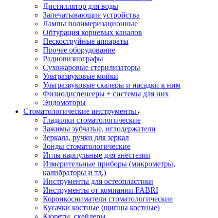
Дистиллятор для воды
Запечатывающие устройства
Лампы полимеризационные
Обтурация корневых каналов
Пескоструйные аппараты
Прочее оборудование
Радиовизиографы
Сухожаровые стерилизаторы
Ультразвуковые мойки
Ультразвуковые скалеры и насадки к ним
Физиодиспенсеры + системы для них
Эндомоторы
Стоматологические инструменты
Гладилки стоматологические
Зажимы зубчатые, иглодержатели
Зеркала, ручки для зеркал
Зонды стоматологические
Иглы карпульные для анестезии
Измерительные приборы (микрометры,
калибраторы и тд.)
Инструменты для остеопластики
Инструменты от компании FABRI
Коронкосниматели стоматологические
Кусачки костные (щипцы костные)
Кюреты, скейлеры