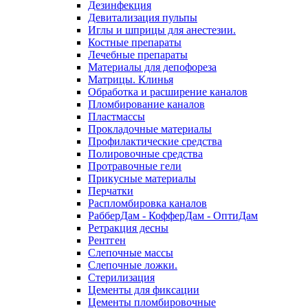
Дезинфекция
Девитализация пульпы
Иглы и шприцы для анестезии.
Костные препараты
Лечебные препараты
Материалы для депофореза
Матрицы. Клинья
Обработка и расширение каналов
Пломбирование каналов
Пластмассы
Прокладочные материалы
Профилактические средства
Полировочные средства
Протравочные гели
Прикусные материалы
Перчатки
Распломбировка каналов
РабберДам - КофферДам - ОптиДам
Ретракция десны
Рентген
Слепочные массы
Слепочные ложки.
Стерилизация
Цементы для фиксации
Цементы пломбировочные