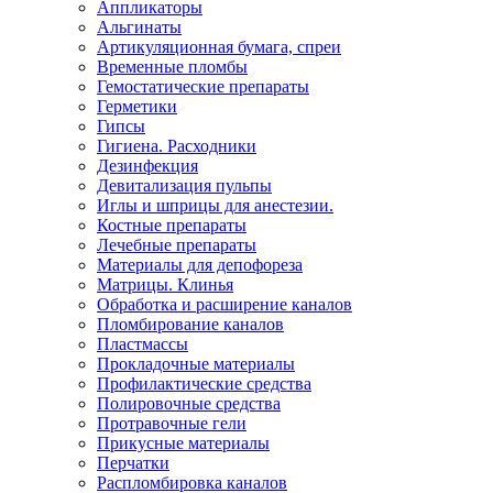
Аппликаторы
Альгинаты
Артикуляционная бумага, спреи
Временные пломбы
Гемостатические препараты
Герметики
Гипсы
Гигиена. Расходники
Дезинфекция
Девитализация пульпы
Иглы и шприцы для анестезии.
Костные препараты
Лечебные препараты
Материалы для депофореза
Матрицы. Клинья
Обработка и расширение каналов
Пломбирование каналов
Пластмассы
Прокладочные материалы
Профилактические средства
Полировочные средства
Протравочные гели
Прикусные материалы
Перчатки
Распломбировка каналов