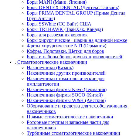
Боры MANI (Мани. Япония)
Боры DENTEX DENTAL (Дентекс.Тайвань)
Боры PRIMA DENTAL GROUP (Прима Дентал
Груп Англия)
Боры SSWhite (СС Вайт) США
Боры TRI HAWK (ТрайХак. Канада)
Боры для разрезания коронок
Боры хирургические - шарик на длинной ножке
Фрезы хирургические NTI (Германия)
Кофры. Подставки. Щетки для боров
Боры и наборы боров других производителей
Стоматологические наконечники
Наконечники (Казань)
Наконечники других производителей
Наконечники стоматологические для
импланталогии
Наконечники фирмы Kavo (Германия)
Наконечники фирмы SOCO (Китай)
Наконечники фирмы W&H (Австрия)
Оборудование и средства для тех.обслуживания
наконечников
Прямые стоматологические наконечники
Роторные группы и запасные части для
наконечников
Турбинные стоматологические наконечники