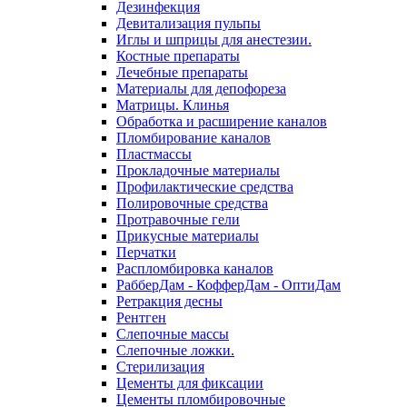
Дезинфекция
Девитализация пульпы
Иглы и шприцы для анестезии.
Костные препараты
Лечебные препараты
Материалы для депофореза
Матрицы. Клинья
Обработка и расширение каналов
Пломбирование каналов
Пластмассы
Прокладочные материалы
Профилактические средства
Полировочные средства
Протравочные гели
Прикусные материалы
Перчатки
Распломбировка каналов
РабберДам - КофферДам - ОптиДам
Ретракция десны
Рентген
Слепочные массы
Слепочные ложки.
Стерилизация
Цементы для фиксации
Цементы пломбировочные