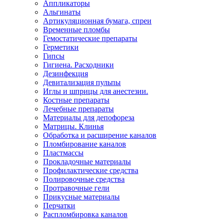
Аппликаторы
Альгинаты
Артикуляционная бумага, спреи
Временные пломбы
Гемостатические препараты
Герметики
Гипсы
Гигиена. Расходники
Дезинфекция
Девитализация пульпы
Иглы и шприцы для анестезии.
Костные препараты
Лечебные препараты
Материалы для депофореза
Матрицы. Клинья
Обработка и расширение каналов
Пломбирование каналов
Пластмассы
Прокладочные материалы
Профилактические средства
Полировочные средства
Протравочные гели
Прикусные материалы
Перчатки
Распломбировка каналов