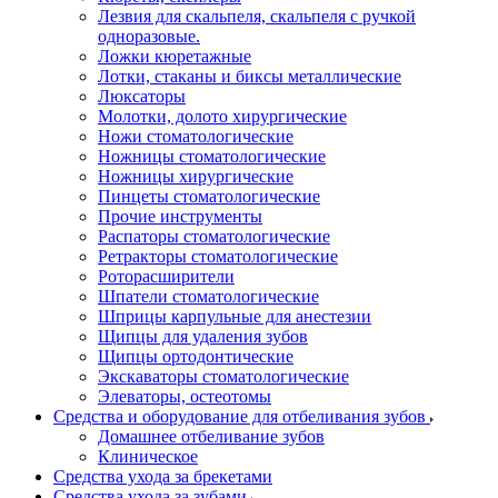
Лезвия для скальпеля, скальпеля с ручкой
одноразовые.
Ложки кюретажные
Лотки, стаканы и биксы металлические
Люксаторы
Молотки, долото хирургические
Ножи стоматологические
Ножницы стоматологические
Ножницы хирургические
Пинцеты стоматологические
Прочие инструменты
Распаторы стоматологические
Ретракторы стоматологические
Роторасширители
Шпатели стоматологические
Шприцы карпульные для анестезии
Щипцы для удаления зубов
Щипцы ортодонтические
Экскаваторы стоматологические
Элеваторы, остеотомы
Средства и оборудование для отбеливания зубов
Домашнее отбеливание зубов
Клиническое
Средства ухода за брекетами
Средства ухода за зубами