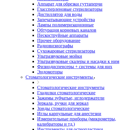
Аппарат для обрезки гуттаперчи
Глассперленовые стерилизаторы
Дистиллятор для воды
Запечатывающие устройства
Лампы полимеризационные
Обтурация корневых каналов
Пескоструйные аппараты
Прочее оборудование
Радиовизиографы
Сухожаровые стерилизаторы
Ультразвуковые мойки
Ультразвуковые скалеры и насадки к ним
Физиодиспенсеры + системы для них
Эндомоторы
Стоматологические инструменты
Стоматологические инструменты
Гладилки стоматологические
Зажимы зубчатые, иглодержатели
Зеркала, ручки для зеркал
Зонды стоматологические
Иглы карпульные для анестезии
Измерительные приборы (микрометры,
калибраторы и тд.)
Инструменты для остеопластики