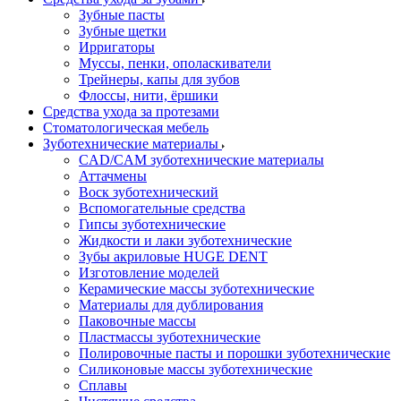
Зубные пасты
Зубные щетки
Ирригаторы
Муссы, пенки, ополаскиватели
Трейнеры, капы для зубов
Флоссы, нити, ёршики
Средства ухода за протезами
Стоматологическая мебель
Зуботехнические материалы
CAD/CAM зуботехнические материалы
Аттачмены
Воск зуботехнический
Вспомогательные средства
Гипсы зуботехнические
Жидкости и лаки зуботехнические
Зубы акриловые HUGE DENT
Изготовление моделей
Керамические массы зуботехнические
Материалы для дублирования
Паковочные массы
Пластмассы зуботехнические
Полировочные пасты и порошки зуботехнические
Силиконовые массы зуботехнические
Сплавы