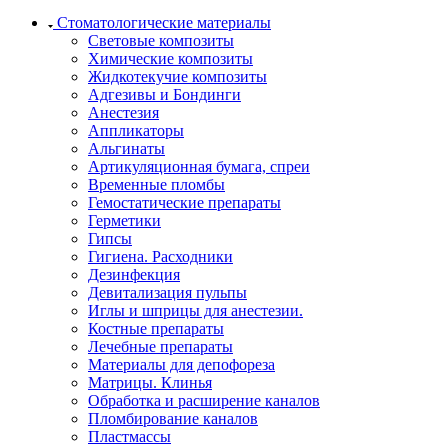
Стоматологические материалы
Световые композиты
Химические композиты
Жидкотекучие композиты
Адгезивы и Бондинги
Анестезия
Аппликаторы
Альгинаты
Артикуляционная бумага, спреи
Временные пломбы
Гемостатические препараты
Герметики
Гипсы
Гигиена. Расходники
Дезинфекция
Девитализация пульпы
Иглы и шприцы для анестезии.
Костные препараты
Лечебные препараты
Материалы для депофореза
Матрицы. Клинья
Обработка и расширение каналов
Пломбирование каналов
Пластмассы