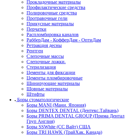
Прокладочные материалы
Профилактические средства
Полировочные средства
Протравочные гели
Прикусные материалы
Перчатки
Распломбировка каналов
РабберДам - КофферДам - ОптиДам
Ретракция десны
Рентген
Слепочные массы
Слепочные ложки.
Стерилизация
Цементы для фиксации
Цементы пломбировочные
Шинирующие материалы
Шовные материалы
Штифты
Боры стоматологические
Боры MANI (Мани. Япония)
Боры DENTEX DENTAL (Дентекс.Тайвань)
Боры PRIMA DENTAL GROUP (Прима Дентал
Груп Англия)
Боры SSWhite (СС Вайт) США
Боры TRI HAWK (ТрайХак. Канада)