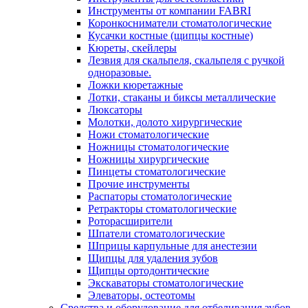
Инструменты от компании FABRI
Коронкосниматели стоматологические
Кусачки костные (щипцы костные)
Кюреты, скейлеры
Лезвия для скальпеля, скальпеля с ручкой
одноразовые.
Ложки кюретажные
Лотки, стаканы и биксы металлические
Люксаторы
Молотки, долото хирургические
Ножи стоматологические
Ножницы стоматологические
Ножницы хирургические
Пинцеты стоматологические
Прочие инструменты
Распаторы стоматологические
Ретракторы стоматологические
Роторасширители
Шпатели стоматологические
Шприцы карпульные для анестезии
Щипцы для удаления зубов
Щипцы ортодонтические
Экскаваторы стоматологические
Элеваторы, остеотомы
Средства и оборудование для отбеливания зубов