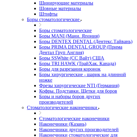
Шинирующие материалы
Шовные материалы
Штифты
Боры стоматологические
Боры стоматологические
Боры MANI (Мани. Япония)
Боры DENTEX DENTAL (Дентекс.Тайвань)
Боры PRIMA DENTAL GROUP (Прима
Дентал Груп Англия)
Боры SSWhite (СС Вайт) США
Боры TRI HAWK (ТрайХак. Канада)
Боры для разрезания коронок
Боры хирургические - шарик на длинной
ножке
Фрезы хирургические NTI (Германия)
Кофры. Подставки. Щетки для боров
Боры и наборы боров других
производителей
Стоматологические наконечники
Стоматологические наконечники
Наконечники (Казань)
Наконечники других производителей
Наконечники стоматологические для