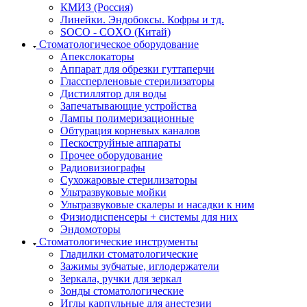
КМИЗ (Россия)
Линейки. Эндобоксы. Кофры и тд.
SOCO - COXO (Китай)
Стоматологическое оборудование
Апекслокаторы
Аппарат для обрезки гуттаперчи
Глассперленовые стерилизаторы
Дистиллятор для воды
Запечатывающие устройства
Лампы полимеризационные
Обтурация корневых каналов
Пескоструйные аппараты
Прочее оборудование
Радиовизиографы
Сухожаровые стерилизаторы
Ультразвуковые мойки
Ультразвуковые скалеры и насадки к ним
Физиодиспенсеры + системы для них
Эндомоторы
Стоматологические инструменты
Гладилки стоматологические
Зажимы зубчатые, иглодержатели
Зеркала, ручки для зеркал
Зонды стоматологические
Иглы карпульные для анестезии