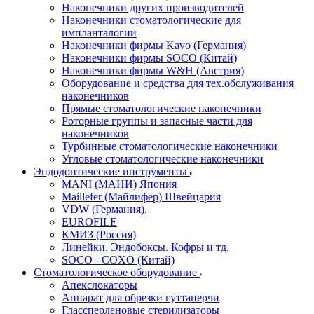
Наконечники других производителей
Наконечники стоматологические для
импланталогии
Наконечники фирмы Kavo (Германия)
Наконечники фирмы SOCO (Китай)
Наконечники фирмы W&H (Австрия)
Оборудование и средства для тех.обслуживания
наконечников
Прямые стоматологические наконечники
Роторные группы и запасные части для
наконечников
Турбинные стоматологические наконечники
Угловые стоматологические наконечники
Эндодонтические инструменты
MANI (МАНИ) Япония
Maillefer (Майлифер) Швейцария
VDW (Германия).
EUROFILE
КМИЗ (Россия)
Линейки. Эндобоксы. Кофры и тд.
SOCO - COXO (Китай)
Стоматологическое оборудование
Апекслокаторы
Аппарат для обрезки гуттаперчи
Глассперленовые стерилизаторы