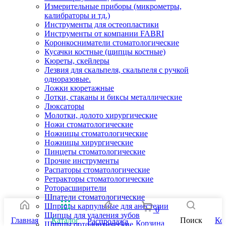
Измерительные приборы (микрометры,
калибраторы и тд.)
Инструменты для остеопластики
Инструменты от компании FABRI
Коронкосниматели стоматологические
Кусачки костные (щипцы костные)
Кюреты, скейлеры
Лезвия для скальпеля, скальпеля с ручкой
одноразовые.
Ложки кюретажные
Лотки, стаканы и биксы металлические
Люксаторы
Молотки, долото хирургические
Ножи стоматологические
Ножницы стоматологические
Ножницы хирургические
Пинцеты стоматологические
Прочие инструменты
Распаторы стоматологические
Ретракторы стоматологические
Роторасширители
Шпатели стоматологические
Шприцы карпульные для анестезии
0
Щипцы для удаления зубов
Главная
Каталог
Поиск
Ко
Распродажа
Корзина
Щипцы ортодонтические