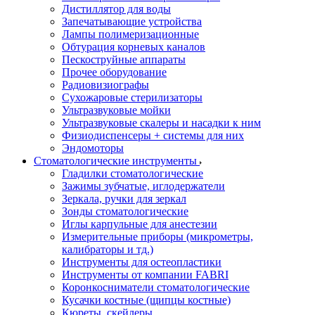
Дистиллятор для воды
Запечатывающие устройства
Лампы полимеризационные
Обтурация корневых каналов
Пескоструйные аппараты
Прочее оборудование
Радиовизиографы
Сухожаровые стерилизаторы
Ультразвуковые мойки
Ультразвуковые скалеры и насадки к ним
Физиодиспенсеры + системы для них
Эндомоторы
Стоматологические инструменты
Гладилки стоматологические
Зажимы зубчатые, иглодержатели
Зеркала, ручки для зеркал
Зонды стоматологические
Иглы карпульные для анестезии
Измерительные приборы (микрометры,
калибраторы и тд.)
Инструменты для остеопластики
Инструменты от компании FABRI
Коронкосниматели стоматологические
Кусачки костные (щипцы костные)
Кюреты, скейлеры