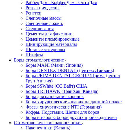
РабберДам - КофферДам - ОптиДам
Ретракция десны
Рентген
Слепочные массы
Слепочные ложки.
Стерилизация
Цементы для фиксации
Цементы пломбировочные
Шинирующие материалы
Шовные материалы
Штифты
Боры стоматологические
Боры MANI (Мани. Япония)
Боры DENTEX DENTAL (Дентекс.Тайвань)
Боры PRIMA DENTAL GROUP (Прима Дентал
Груп Англия)
Боры SSWhite (СС Вайт) США
Боры TRI HAWK (ТрайХак. Канада)
Боры для разрезания коронок
Боры хирургические - шарик на длинной ножке
Фрезы хирургические NTI (Германия)
Кофры. Подставки. Щетки для боров
Боры и наборы боров других производителей
Стоматологические наконечники
Наконечники (Казань)