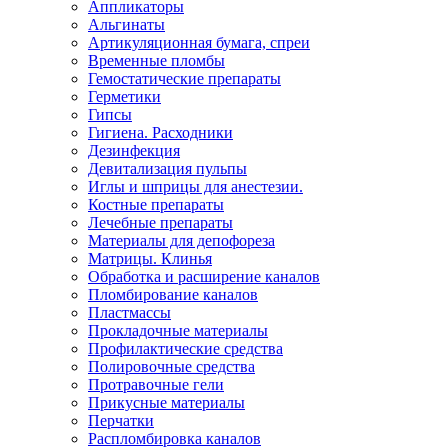
Аппликаторы
Альгинаты
Артикуляционная бумага, спреи
Временные пломбы
Гемостатические препараты
Герметики
Гипсы
Гигиена. Расходники
Дезинфекция
Девитализация пульпы
Иглы и шприцы для анестезии.
Костные препараты
Лечебные препараты
Материалы для депофореза
Матрицы. Клинья
Обработка и расширение каналов
Пломбирование каналов
Пластмассы
Прокладочные материалы
Профилактические средства
Полировочные средства
Протравочные гели
Прикусные материалы
Перчатки
Распломбировка каналов