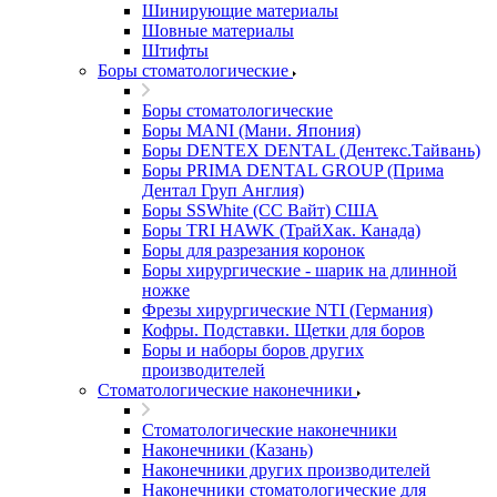
Шинирующие материалы
Шовные материалы
Штифты
Боры стоматологические
Боры стоматологические
Боры MANI (Мани. Япония)
Боры DENTEX DENTAL (Дентекс.Тайвань)
Боры PRIMA DENTAL GROUP (Прима
Дентал Груп Англия)
Боры SSWhite (СС Вайт) США
Боры TRI HAWK (ТрайХак. Канада)
Боры для разрезания коронок
Боры хирургические - шарик на длинной
ножке
Фрезы хирургические NTI (Германия)
Кофры. Подставки. Щетки для боров
Боры и наборы боров других
производителей
Стоматологические наконечники
Стоматологические наконечники
Наконечники (Казань)
Наконечники других производителей
Наконечники стоматологические для