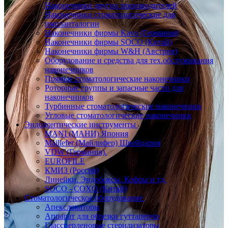
Наконечники других производителей
Наконечники стоматологические для
импланталогии
Наконечники фирмы Kavo (Германия)
Наконечники фирмы SOCO (Китай)
Наконечники фирмы W&H (Австрия)
Оборудование и средства для тех.обслуживания
наконечников
Прямые стоматологические наконечники
Роторные группы и запасные части для
наконечников
Турбинные стоматологические наконечники
Угловые стоматологические наконечники
Эндодонтические инструменты
MANI (МАНИ) Япония
Maillefer (Майлифер) Швейцария
VDW (Германия).
EUROFILE
КМИЗ (Россия)
Линейки. Эндобоксы. Кофры и тд.
SOCO - COXO (Китай)
Стоматологическое оборудование
Апекслокаторы
Аппарат для обрезки гуттаперчи
Глассперленовые стерилизаторы