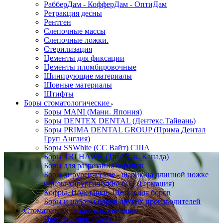
РабберДам - КофферДам - ОптиДам
Ретракция десны
Рентген
Слепочные массы
Слепочные ложки.
Стерилизация
Цементы для фиксации
Цементы пломбировочные
Шинирующие материалы
Шовные материалы
Штифты
Боры стоматологические
Боры MANI (Мани. Япония)
Боры DENTEX DENTAL (Дентекс.Тайвань)
Боры PRIMA DENTAL GROUP (Прима Дентал
Груп Англия)
Боры SSWhite (СС Вайт) США
Боры TRI HAWK (ТрайХак. Канада)
Боры для разрезания коронок
Боры хирургические - шарик на длинной ножке
Фрезы хирургические NTI (Германия)
Кофры. Подставки. Щетки для боров
Боры и наборы боров других производителей
Стоматологические наконечники
Наконечники (Казань)