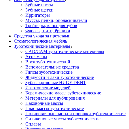
Зубные пасты
Зубные щетки
Ирригаторы
Муссы, пенки, ополаскиватели
Трейнеры, капы для зубов
Флоссы, нити, ёршики
Средства ухода за протезами
Стоматологическая мебель
Зуботехнические материалы
CAD/CAM зуботехнические материалы
Аттачмены
Воск зуботехнический
Вспомогательные средства
Гипсы зуботехнические
Жидкости и лаки зуботехнические
Зубы акриловые HUGE DENT
Изготовление моделей
Керамические массы зуботехнические
Материалы для дублирования
Паковочные массы
Пластмассы зуботехнические
Полировочные пасты и порошки зуботехнические
Силиконовые массы зуботехнические
Сплавы