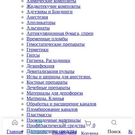
Химические композиты
Жидкотекучие композиты
Адгезивы и Бондинги
Анестезия
Аппликаторы
Альгинаты
Артикуляционная бумага, спреи
Временные пломбы
Гемостатические препараты
Герметики
Гипсы
Гигиена. Расходники
Дезинфекция
Девитализация пульпы
Иглы и шприцы для анестезии.
Костные препараты
Лечебные препараты
Материалы для депофореза
Матрицы. Клинья
Обработка и расширение каналов
Пломбирование каналов
Пластмассы
Прокладочные материалы
0
Профилактические средства
Полировочные средства
Главная
Каталог
Поиск
Ко
Распродажа
Корзина