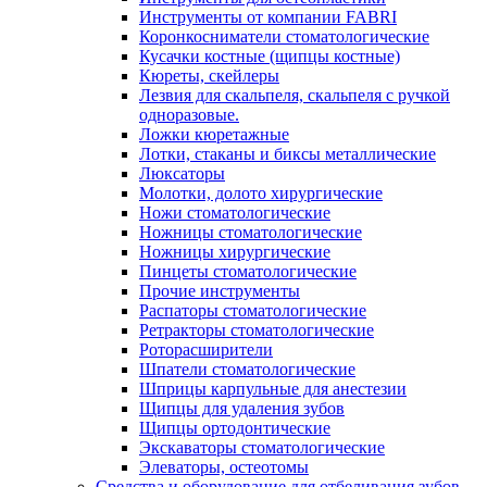
Инструменты от компании FABRI
Коронкосниматели стоматологические
Кусачки костные (щипцы костные)
Кюреты, скейлеры
Лезвия для скальпеля, скальпеля с ручкой
одноразовые.
Ложки кюретажные
Лотки, стаканы и биксы металлические
Люксаторы
Молотки, долото хирургические
Ножи стоматологические
Ножницы стоматологические
Ножницы хирургические
Пинцеты стоматологические
Прочие инструменты
Распаторы стоматологические
Ретракторы стоматологические
Роторасширители
Шпатели стоматологические
Шприцы карпульные для анестезии
Щипцы для удаления зубов
Щипцы ортодонтические
Экскаваторы стоматологические
Элеваторы, остеотомы
Средства и оборудование для отбеливания зубов