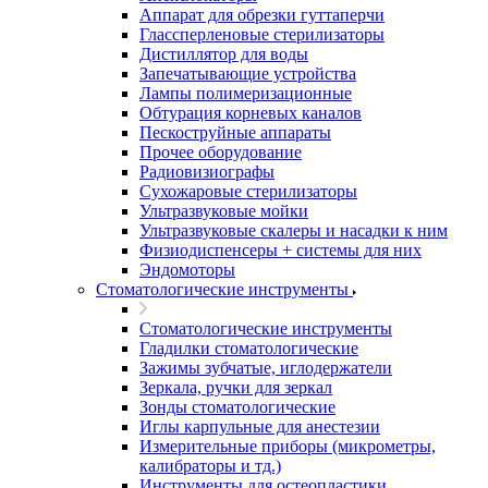
Аппарат для обрезки гуттаперчи
Глассперленовые стерилизаторы
Дистиллятор для воды
Запечатывающие устройства
Лампы полимеризационные
Обтурация корневых каналов
Пескоструйные аппараты
Прочее оборудование
Радиовизиографы
Сухожаровые стерилизаторы
Ультразвуковые мойки
Ультразвуковые скалеры и насадки к ним
Физиодиспенсеры + системы для них
Эндомоторы
Стоматологические инструменты
Стоматологические инструменты
Гладилки стоматологические
Зажимы зубчатые, иглодержатели
Зеркала, ручки для зеркал
Зонды стоматологические
Иглы карпульные для анестезии
Измерительные приборы (микрометры,
калибраторы и тд.)
Инструменты для остеопластики