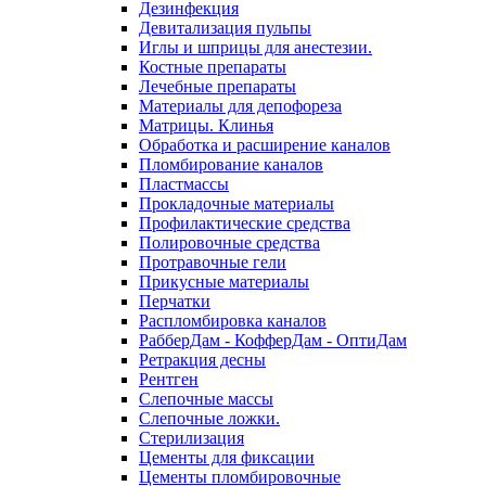
Дезинфекция
Девитализация пульпы
Иглы и шприцы для анестезии.
Костные препараты
Лечебные препараты
Материалы для депофореза
Матрицы. Клинья
Обработка и расширение каналов
Пломбирование каналов
Пластмассы
Прокладочные материалы
Профилактические средства
Полировочные средства
Протравочные гели
Прикусные материалы
Перчатки
Распломбировка каналов
РабберДам - КофферДам - ОптиДам
Ретракция десны
Рентген
Слепочные массы
Слепочные ложки.
Стерилизация
Цементы для фиксации
Цементы пломбировочные