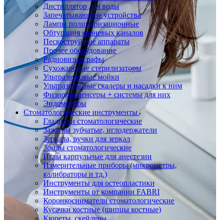
Дистиллятор для воды
Запечатывающие устройства
Лампы полимеризационные
Обтурация корневых каналов
Пескоструйные аппараты
Прочее оборудование
Радиовизиографы
Сухожаровые стерилизаторы
Ультразвуковые мойки
Ультразвуковые скалеры и насадки к ним
Физиодиспенсеры + системы для них
Эндомоторы
Стоматологические инструменты
Гладилки стоматологические
Зажимы зубчатые, иглодержатели
Зеркала, ручки для зеркал
Зонды стоматологические
Иглы карпульные для анестезии
Измерительные приборы (микрометры,
калибраторы и тд.)
Инструменты для остеопластики
Инструменты от компании FABRI
Коронкосниматели стоматологические
Кусачки костные (щипцы костные)
Кюреты, скейлеры