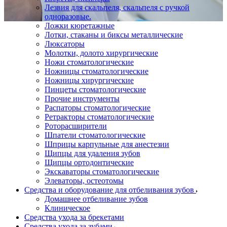
Лезвия для скальпеля, скальпеля с ручкой
одноразовые.
Ложки кюретажные
Лотки, стаканы и биксы металлические
Люксаторы
Молотки, долото хирургические
Ножи стоматологические
Ножницы стоматологические
Ножницы хирургические
Пинцеты стоматологические
Прочие инструменты
Распаторы стоматологические
Ретракторы стоматологические
Роторасширители
Шпатели стоматологические
Шприцы карпульные для анестезии
Щипцы для удаления зубов
Щипцы ортодонтические
Экскаваторы стоматологические
Элеваторы, остеотомы
Средства и оборудование для отбеливания зубов
Домашнее отбеливание зубов
Клиническое
Средства ухода за брекетами
Средства ухода за зубами