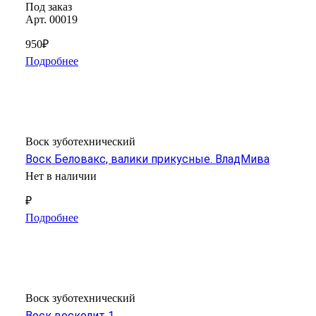
Под заказ
Арт.
00019
950₽
Подробнее
Воск зуботехнический
Воск Беловакс, валики прикусные. ВладМива
Нет в наличии
₽
Подробнее
Воск зуботехнический
Воск восколит 1