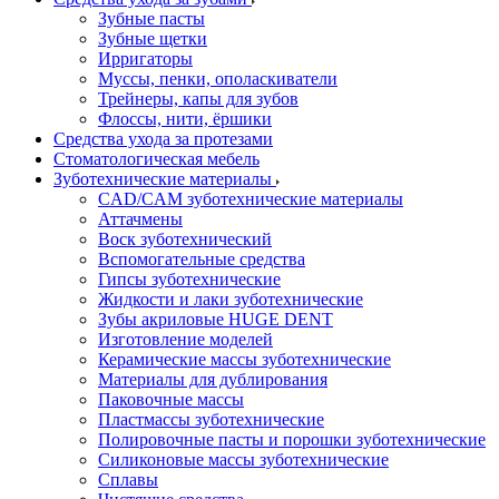
Зубные пасты
Зубные щетки
Ирригаторы
Муссы, пенки, ополаскиватели
Трейнеры, капы для зубов
Флоссы, нити, ёршики
Средства ухода за протезами
Стоматологическая мебель
Зуботехнические материалы
CAD/CAM зуботехнические материалы
Аттачмены
Воск зуботехнический
Вспомогательные средства
Гипсы зуботехнические
Жидкости и лаки зуботехнические
Зубы акриловые HUGE DENT
Изготовление моделей
Керамические массы зуботехнические
Материалы для дублирования
Паковочные массы
Пластмассы зуботехнические
Полировочные пасты и порошки зуботехнические
Силиконовые массы зуботехнические
Сплавы