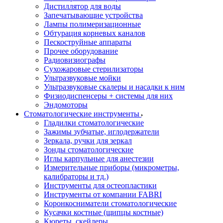
Дистиллятор для воды
Запечатывающие устройства
Лампы полимеризационные
Обтурация корневых каналов
Пескоструйные аппараты
Прочее оборудование
Радиовизиографы
Сухожаровые стерилизаторы
Ультразвуковые мойки
Ультразвуковые скалеры и насадки к ним
Физиодиспенсеры + системы для них
Эндомоторы
Стоматологические инструменты
Гладилки стоматологические
Зажимы зубчатые, иглодержатели
Зеркала, ручки для зеркал
Зонды стоматологические
Иглы карпульные для анестезии
Измерительные приборы (микрометры,
калибраторы и тд.)
Инструменты для остеопластики
Инструменты от компании FABRI
Коронкосниматели стоматологические
Кусачки костные (щипцы костные)
Кюреты, скейлеры