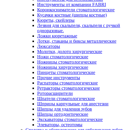
Инструменты от компании FABRI
Коронкосниматели стоматологические
Кусачки костные (щипцы костные)
Кюреты, скейлеры
Лезвия для скальпеля, скальпеля с ручкой
одноразовые.
Ложки кюретажные
Лотки, стаканы и биксы металлические
Люксаторы
Молотки, долото хирургические
Ножи стоматологические
Ножницы стоматологические
Ножницы хирургические
Пинцеты стоматологические
Прочие инструменты
Распаторы стоматологические
Ретракторы стоматологические
Роторасширители
Шпатели стоматологические
Шприцы карпульные для анестезии
Щипцы для удаления зубов
Щипцы ортодонтические
Экскаваторы стоматологические
Элеваторы, остеотомы
Средства и оборудование для отбеливания зубов