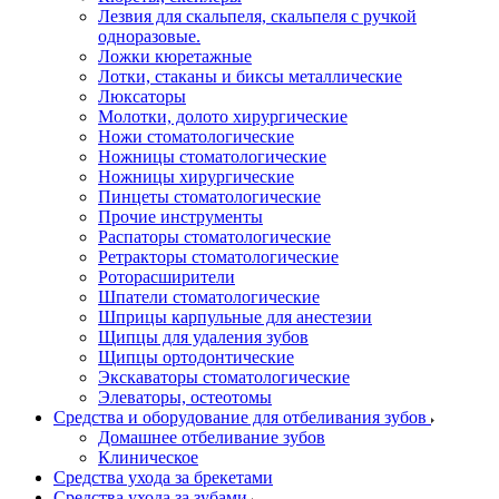
Лезвия для скальпеля, скальпеля с ручкой
одноразовые.
Ложки кюретажные
Лотки, стаканы и биксы металлические
Люксаторы
Молотки, долото хирургические
Ножи стоматологические
Ножницы стоматологические
Ножницы хирургические
Пинцеты стоматологические
Прочие инструменты
Распаторы стоматологические
Ретракторы стоматологические
Роторасширители
Шпатели стоматологические
Шприцы карпульные для анестезии
Щипцы для удаления зубов
Щипцы ортодонтические
Экскаваторы стоматологические
Элеваторы, остеотомы
Средства и оборудование для отбеливания зубов
Домашнее отбеливание зубов
Клиническое
Средства ухода за брекетами
Средства ухода за зубами