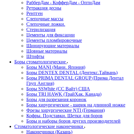
РабберДам - КофферДам - ОптиДам
Ретракция десны
Рентген
Слепочные массы
Слепочные ложки.
Стерилизация
Цементы для фиксации
Цементы пломбировочные
Шинирующие материалы
Шовные материалы
Штифты
Боры стоматологические
Боры MANI (Мани. Япония)
Боры DENTEX DENTAL (Дентекс.Тайвань)
Боры PRIMA DENTAL GROUP (Прима Дентал
Груп Англия)
Боры SSWhite (СС Вайт) США
Боры TRI HAWK (ТрайХак. Канада)
Боры для разрезания коронок
Боры хирургические - шарик на длинной ножке
Фрезы хирургические NTI (Германия)
Кофры. Подставки. Щетки для боров
Боры и наборы боров других производителей
Стоматологические наконечники
Наконечники (Казань)