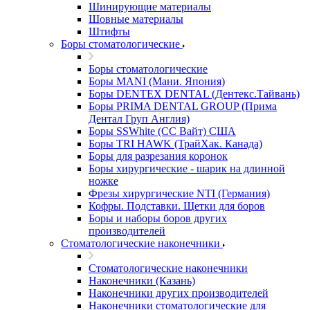
Шинирующие материалы
Шовные материалы
Штифты
Боры стоматологические
Боры стоматологические
Боры MANI (Мани. Япония)
Боры DENTEX DENTAL (Дентекс.Тайвань)
Боры PRIMA DENTAL GROUP (Прима
Дентал Груп Англия)
Боры SSWhite (СС Вайт) США
Боры TRI HAWK (ТрайХак. Канада)
Боры для разрезания коронок
Боры хирургические - шарик на длинной
ножке
Фрезы хирургические NTI (Германия)
Кофры. Подставки. Щетки для боров
Боры и наборы боров других
производителей
Стоматологические наконечники
Стоматологические наконечники
Наконечники (Казань)
Наконечники других производителей
Наконечники стоматологические для