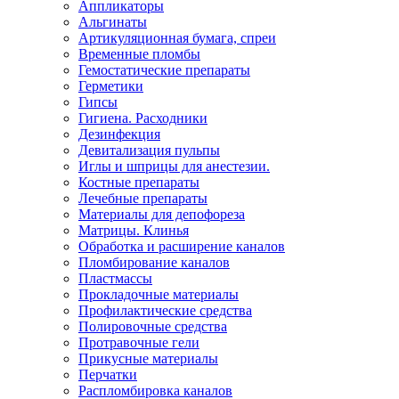
Аппликаторы
Альгинаты
Артикуляционная бумага, спреи
Временные пломбы
Гемостатические препараты
Герметики
Гипсы
Гигиена. Расходники
Дезинфекция
Девитализация пульпы
Иглы и шприцы для анестезии.
Костные препараты
Лечебные препараты
Материалы для депофореза
Матрицы. Клинья
Обработка и расширение каналов
Пломбирование каналов
Пластмассы
Прокладочные материалы
Профилактические средства
Полировочные средства
Протравочные гели
Прикусные материалы
Перчатки
Распломбировка каналов