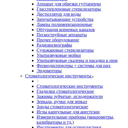
Аппарат для обрезки гуттаперчи
Глассперленовые стерилизаторы
Дистиллятор для воды
Запечатывающие устройства
Лампы полимеризационные
Обтурация корневых каналов
Пескоструйные аппараты
Прочее оборудование
Радиовизиографы
Сухожаровые стерилизаторы
Ультразвуковые мойки
Ультразвуковые скалеры и насадки к ним
Физиодиспенсеры + системы для них
Эндомоторы
Стоматологические инструменты
Стоматологические инструменты
Гладилки стоматологические
Зажимы зубчатые, иглодержатели
Зеркала, ручки для зеркал
Зонды стоматологические
Иглы карпульные для анестезии
Измерительные приборы (микрометры,
калибраторы и тд.)
Инструменты для остеопластики