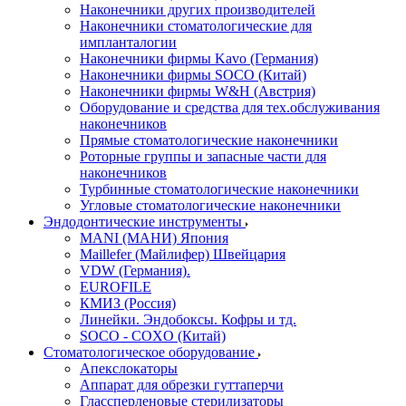
Наконечники других производителей
Наконечники стоматологические для
импланталогии
Наконечники фирмы Kavo (Германия)
Наконечники фирмы SOCO (Китай)
Наконечники фирмы W&H (Австрия)
Оборудование и средства для тех.обслуживания
наконечников
Прямые стоматологические наконечники
Роторные группы и запасные части для
наконечников
Турбинные стоматологические наконечники
Угловые стоматологические наконечники
Эндодонтические инструменты
MANI (МАНИ) Япония
Maillefer (Майлифер) Швейцария
VDW (Германия).
EUROFILE
КМИЗ (Россия)
Линейки. Эндобоксы. Кофры и тд.
SOCO - COXO (Китай)
Стоматологическое оборудование
Апекслокаторы
Аппарат для обрезки гуттаперчи
Глассперленовые стерилизаторы