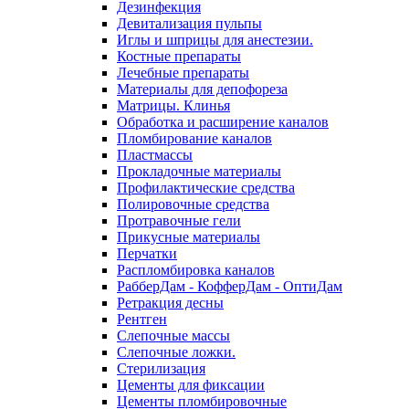
Дезинфекция
Девитализация пульпы
Иглы и шприцы для анестезии.
Костные препараты
Лечебные препараты
Материалы для депофореза
Матрицы. Клинья
Обработка и расширение каналов
Пломбирование каналов
Пластмассы
Прокладочные материалы
Профилактические средства
Полировочные средства
Протравочные гели
Прикусные материалы
Перчатки
Распломбировка каналов
РабберДам - КофферДам - ОптиДам
Ретракция десны
Рентген
Слепочные массы
Слепочные ложки.
Стерилизация
Цементы для фиксации
Цементы пломбировочные