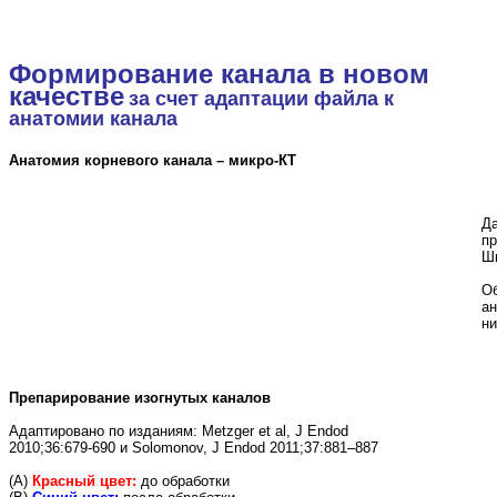
Формирование канала в новом
качестве
за счет адаптации файла к
анатомии канала
Анатомия корневого канала – микро-КТ
Да
пр
Ш
Об
ан
ни
Препарирование изогнутых каналов
Адаптировано по изданиям: Metzger et al, J Endod
2010;36:679-690 и Solomonov, J Endod 2011;37:881–887
(A)
Красный цвет:
до обработки