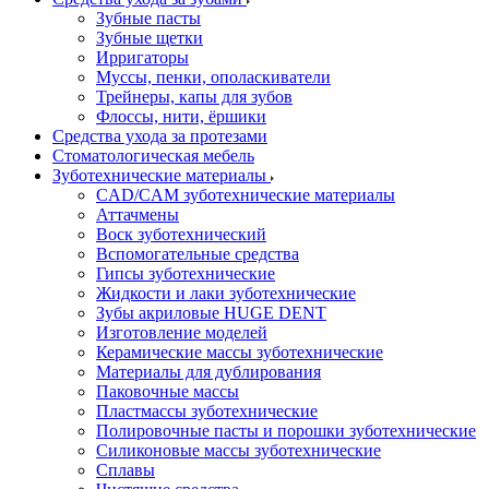
Зубные пасты
Зубные щетки
Ирригаторы
Муссы, пенки, ополаскиватели
Трейнеры, капы для зубов
Флоссы, нити, ёршики
Средства ухода за протезами
Стоматологическая мебель
Зуботехнические материалы
CAD/CAM зуботехнические материалы
Аттачмены
Воск зуботехнический
Вспомогательные средства
Гипсы зуботехнические
Жидкости и лаки зуботехнические
Зубы акриловые HUGE DENT
Изготовление моделей
Керамические массы зуботехнические
Материалы для дублирования
Паковочные массы
Пластмассы зуботехнические
Полировочные пасты и порошки зуботехнические
Силиконовые массы зуботехнические
Сплавы