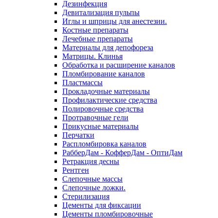
Дезинфекция
Девитализация пульпы
Иглы и шприцы для анестезии.
Костные препараты
Лечебные препараты
Материалы для депофореза
Матрицы. Клинья
Обработка и расширение каналов
Пломбирование каналов
Пластмассы
Прокладочные материалы
Профилактические средства
Полировочные средства
Протравочные гели
Прикусные материалы
Перчатки
Распломбировка каналов
РабберДам - КофферДам - ОптиДам
Ретракция десны
Рентген
Слепочные массы
Слепочные ложки.
Стерилизация
Цементы для фиксации
Цементы пломбировочные