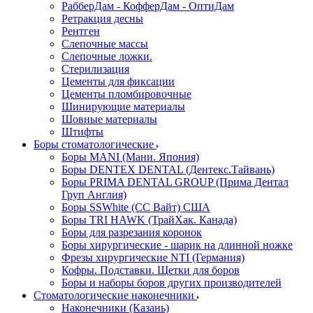
РабберДам - КофферДам - ОптиДам
Ретракция десны
Рентген
Слепочные массы
Слепочные ложки.
Стерилизация
Цементы для фиксации
Цементы пломбировочные
Шинирующие материалы
Шовные материалы
Штифты
Боры стоматологические
Боры MANI (Мани. Япония)
Боры DENTEX DENTAL (Дентекс.Тайвань)
Боры PRIMA DENTAL GROUP (Прима Дентал
Груп Англия)
Боры SSWhite (СС Вайт) США
Боры TRI HAWK (ТрайХак. Канада)
Боры для разрезания коронок
Боры хирургические - шарик на длинной ножке
Фрезы хирургические NTI (Германия)
Кофры. Подставки. Щетки для боров
Боры и наборы боров других производителей
Стоматологические наконечники
Наконечники (Казань)