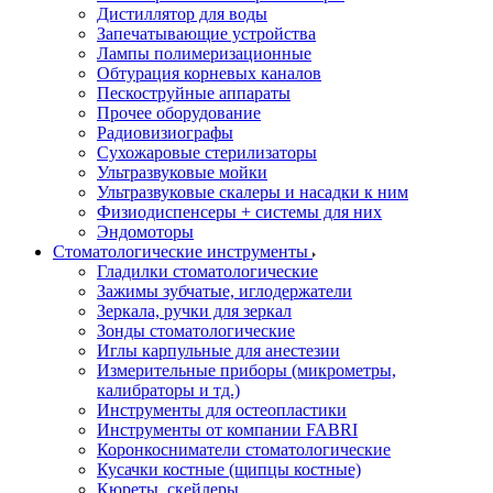
Дистиллятор для воды
Запечатывающие устройства
Лампы полимеризационные
Обтурация корневых каналов
Пескоструйные аппараты
Прочее оборудование
Радиовизиографы
Сухожаровые стерилизаторы
Ультразвуковые мойки
Ультразвуковые скалеры и насадки к ним
Физиодиспенсеры + системы для них
Эндомоторы
Стоматологические инструменты
Гладилки стоматологические
Зажимы зубчатые, иглодержатели
Зеркала, ручки для зеркал
Зонды стоматологические
Иглы карпульные для анестезии
Измерительные приборы (микрометры,
калибраторы и тд.)
Инструменты для остеопластики
Инструменты от компании FABRI
Коронкосниматели стоматологические
Кусачки костные (щипцы костные)
Кюреты, скейлеры