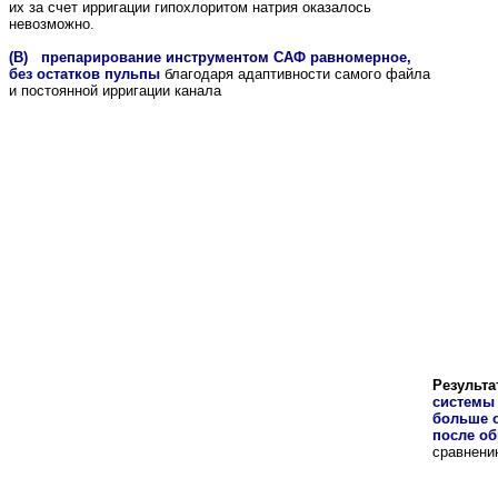
их за счет ирригации гипохлоритом натрия оказалось
невозможно.
(B) препарирование инструментом САФ равномерное,
без остатков пульпы
благодаря адаптивности самого файла
и постоянной ирригации канала
Результа
системы 
больше о
после о
сравнению