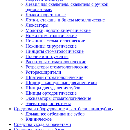
Лезвия для скальпеля, скальпеля с ручкой
одноразовые.
Ложки кюретажные
Лотки, стаканы и биксы металлические
Люксаторы
Молотки, долото хирургические
Ножи стоматологические
Ножницы стоматологические
Ножницы хирургические
Пинцеты стоматологические
Прочие инструменты
Распаторы стоматологические
Ретракторы стоматологические
Роторасширители
Шпатели стоматологические
Шприцы карпульные для анестезии
Щипцы для удаления зубов
Щипцы ортодонтические
Экскаваторы стоматологические
Элеваторы, остеотомы
Средства и оборудование для отбеливания зубов
Домашнее отбеливание зубов
Клиническое
Средства ухода за брекетами
Средства ухода за зубами