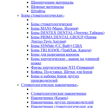
Шинирующие материалы
Шовные материалы
Штифты
Боры стоматологические
Боры стоматологические
Боры MANI (Мани. Япония)
Боры DENTEX DENTAL (Дентекс.Тайвань)
Боры PRIMA DENTAL GROUP (Прима
Дентал Груп Англия)
Боры SSWhite (СС Вайт) США
Боры TRI HAWK (ТрайХак. Канада)
Боры для разрезания коронок
Боры хирургические - шарик на длинной
ножке
Фрезы хирургические NTI (Германия)
Кофры. Подставки. Щетки для боров
Боры и наборы боров других
производителей
Стоматологические наконечники
Стоматологические наконечники
Наконечники (Казань)
Наконечники других производителей
Наконечники стоматологические для