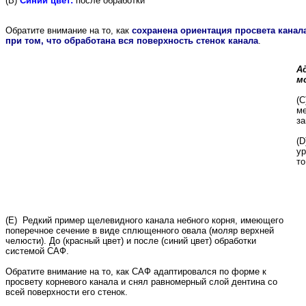
(B)
Синий цвет:
после обработки
Обратите внимание на то, как
сохранена ориентация просвета канал
при том, что обработана вся поверхность стенок канала
.
А
м
(C
ме
за
(D
ур
то
(E) Редкий пример щелевидного канала небного корня, имеющего
поперечное сечение в виде сплющенного овала (моляр верхней
челюсти). До (красный цвет) и после (синий цвет) обработки
системой САФ.
Обратите внимание на то, как САФ адаптировался по форме к
просвету корневого канала и снял равномерный слой дентина со
всей поверхности его стенок.