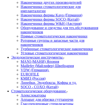
Наконечники других производителей
Наконечники стоматологические для
импланталогии
Наконечники фирмы Kavo (Германия)
Наконечники фирмы SOCO (Китай)
Наконечники фирмы W&H (Австрия)
Оборудование и средства для тех.обслуживания
наконечников
Прямые стоматологические наконечники
Роторные группы и запасные части для
наконечников
Турбинные стоматологические наконечники
Угловые стоматологические наконечники
Эндодонтические инструменты
MANI (МАНИ) Япония
Maillefer (Майлифер) Швейцария
VDW (Германия).
EUROFILE
КМИЗ (Россия)
Линейки. Эндобоксы. Кофры и тд.
SOCO - COXO (Китай)
Стоматологическое оборудование
Апекслокаторы
Аппарат для обрезки гуттаперчи
Глассперленовые стерилизаторы