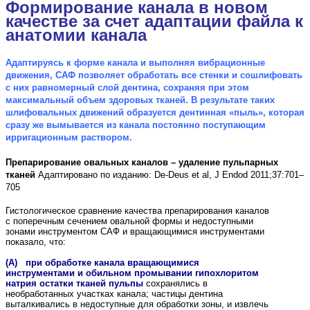
Формирование канала
в новом
качестве за счет
адаптации файла к
анатомии канала
Адаптируясь к форме канала и выполняя вибрационные
движения, САФ позволяет обработать все стенки и сошлифовать
с них равномерный слой дентина, сохраняя при этом
максимальный объем здоровых тканей. В результате таких
шлифовальных движений образуется дентинная «пыль», которая
сразу же вымывается из канала постоянно поступающим
ирригационным раствором.
Препарирование овальных каналов – удаление пульпарных
тканей
Адаптировано по изданию: De-Deus et al, J Endod 2011;37:701–
705
Гистологическое сравнение качества препарирования каналов
с поперечным сечением овальной формы и недоступными
зонами инструментом САФ и вращающимися инструментами
показало, что:
(A) при обработке канала вращающимися
инструментами и обильном промывании гипохлоритом
натрия остатки тканей пульпы
сохранялись в
необработанных участках канала; частицы дентина
выталкивались в недоступные для обработки зоны, и извлечь