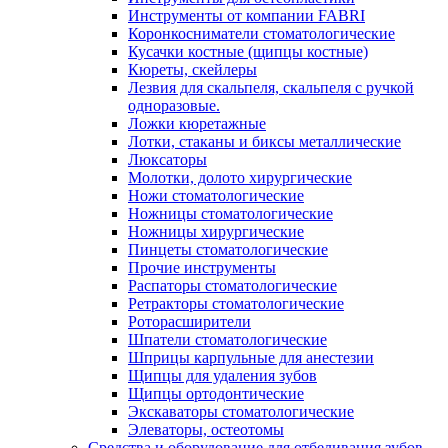
Инструменты от компании FABRI
Коронкосниматели стоматологические
Кусачки костные (щипцы костные)
Кюреты, скейлеры
Лезвия для скальпеля, скальпеля с ручкой
одноразовые.
Ложки кюретажные
Лотки, стаканы и биксы металлические
Люксаторы
Молотки, долото хирургические
Ножи стоматологические
Ножницы стоматологические
Ножницы хирургические
Пинцеты стоматологические
Прочие инструменты
Распаторы стоматологические
Ретракторы стоматологические
Роторасширители
Шпатели стоматологические
Шприцы карпульные для анестезии
Щипцы для удаления зубов
Щипцы ортодонтические
Экскаваторы стоматологические
Элеваторы, остеотомы
Средства и оборудование для отбеливания зубов