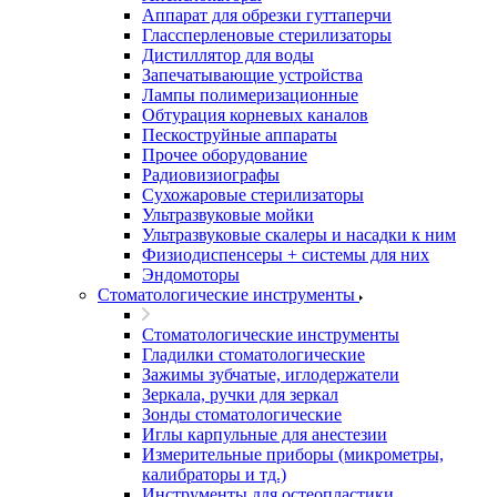
Аппарат для обрезки гуттаперчи
Глассперленовые стерилизаторы
Дистиллятор для воды
Запечатывающие устройства
Лампы полимеризационные
Обтурация корневых каналов
Пескоструйные аппараты
Прочее оборудование
Радиовизиографы
Сухожаровые стерилизаторы
Ультразвуковые мойки
Ультразвуковые скалеры и насадки к ним
Физиодиспенсеры + системы для них
Эндомоторы
Стоматологические инструменты
Стоматологические инструменты
Гладилки стоматологические
Зажимы зубчатые, иглодержатели
Зеркала, ручки для зеркал
Зонды стоматологические
Иглы карпульные для анестезии
Измерительные приборы (микрометры,
калибраторы и тд.)
Инструменты для остеопластики