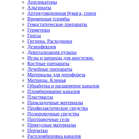
Аппликаторы
Альгинаты
Артикуляционная бумага, спреи
Временные пломбы
Гемостатические препараты
Герметики
Гипсы
Гигиена. Расходники
Дезинфекция
Девитализация пульпы
Иглы и шприцы для анестезии.
Костные препараты
Лечебные препараты
Материалы для депофореза
Матрицы. Клинья
Обработка и расширение каналов
Пломбирование каналов
Пластмассы
Прокладочные материалы
Профилактические средства
Полировочные средства
Протравочные гели
Прикусные материалы
Перчатки
Распломбировка каналов