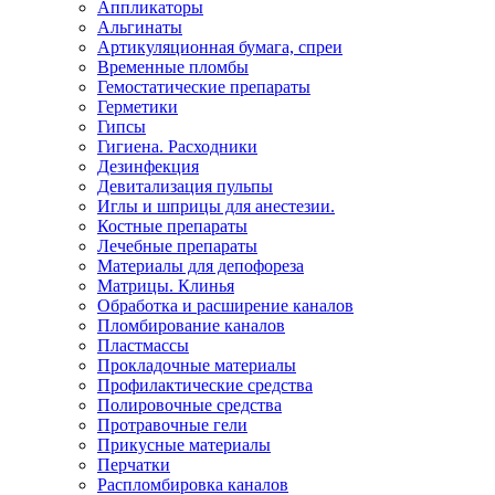
Аппликаторы
Альгинаты
Артикуляционная бумага, спреи
Временные пломбы
Гемостатические препараты
Герметики
Гипсы
Гигиена. Расходники
Дезинфекция
Девитализация пульпы
Иглы и шприцы для анестезии.
Костные препараты
Лечебные препараты
Материалы для депофореза
Матрицы. Клинья
Обработка и расширение каналов
Пломбирование каналов
Пластмассы
Прокладочные материалы
Профилактические средства
Полировочные средства
Протравочные гели
Прикусные материалы
Перчатки
Распломбировка каналов