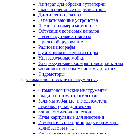
Аппарат для обрезки гуттаперчи
Глассперленовые стерилизаторы
Дистиллятор для воды
Запечатывающие устройства
Лампы полимеризационные
Обтурация корневых каналов
Пескоструйные аппараты
Прочее оборудование
Радиовизиографы
Сухожаровые стерилизаторы
Ультразвуковые мойки
Ультразвуковые скалеры и насадки к ним
Физиодиспенсеры + системы для них
Эндомоторы
Стоматологические инструменты
Стоматологические инструменты
Гладилки стоматологические
Зажимы зубчатые, иглодержатели
Зеркала, ручки для зеркал
Зонды стоматологические
Иглы карпульные для анестезии
Измерительные приборы (микрометры,
калибраторы и тд.)
Инструменты для остеопластики