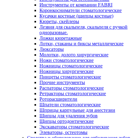
Инструменты от компании FABRI
Коронкосниматели стоматологические
Кусачки костные (щипцы костные)
Кюреты, скейлеры
Лезвия для скальпеля, скальпеля с ручкой
одноразовые.
Ложки кюретажные
Лотки, стаканы и биксы металлические
Люксаторы
Молотки, долото хирургические
Ножи стоматологические
Ножницы стоматологические
Ножницы хирургические
Пинцеты стоматологические
Прочие инструменты
Распаторы стоматологические
Ретракторы стоматологические
Роторасширители
Шпатели стоматологические
Шприцы карпульные для анестезии
Щипцы для удаления зубов
Щипцы ортодонтические
Экскаваторы стоматологические
Элеваторы, остеотомы
Средства и оборудование для отбеливания зубов