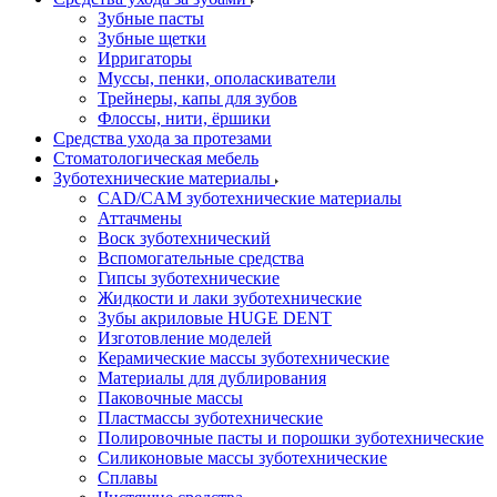
Зубные пасты
Зубные щетки
Ирригаторы
Муссы, пенки, ополаскиватели
Трейнеры, капы для зубов
Флоссы, нити, ёршики
Средства ухода за протезами
Стоматологическая мебель
Зуботехнические материалы
CAD/CAM зуботехнические материалы
Аттачмены
Воск зуботехнический
Вспомогательные средства
Гипсы зуботехнические
Жидкости и лаки зуботехнические
Зубы акриловые HUGE DENT
Изготовление моделей
Керамические массы зуботехнические
Материалы для дублирования
Паковочные массы
Пластмассы зуботехнические
Полировочные пасты и порошки зуботехнические
Силиконовые массы зуботехнические
Сплавы