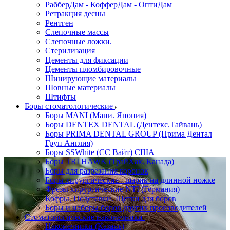
РабберДам - КофферДам - ОптиДам
Ретракция десны
Рентген
Слепочные массы
Слепочные ложки.
Стерилизация
Цементы для фиксации
Цементы пломбировочные
Шинирующие материалы
Шовные материалы
Штифты
Боры стоматологические
Боры MANI (Мани. Япония)
Боры DENTEX DENTAL (Дентекс.Тайвань)
Боры PRIMA DENTAL GROUP (Прима Дентал
Груп Англия)
Боры SSWhite (СС Вайт) США
Боры TRI HAWK (ТрайХак. Канада)
Боры для разрезания коронок
Боры хирургические - шарик на длинной ножке
Фрезы хирургические NTI (Германия)
Кофры. Подставки. Щетки для боров
Боры и наборы боров других производителей
Стоматологические наконечники
Наконечники (Казань)