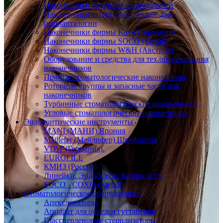
Наконечники других производителей
Наконечники стоматологические для
импланталогии
Наконечники фирмы Kavo (Германия)
Наконечники фирмы SOCO (Китай)
Наконечники фирмы W&H (Австрия)
Оборудование и средства для тех.обслуживания
наконечников
Прямые стоматологические наконечники
Роторные группы и запасные части для
наконечников
Турбинные стоматологические наконечники
Угловые стоматологические наконечники
Эндодонтические инструменты
MANI (МАНИ) Япония
Maillefer (Майлифер) Швейцария
VDW (Германия).
EUROFILE
КМИЗ (Россия)
Линейки. Эндобоксы. Кофры и тд.
SOCO - COXO (Китай)
Стоматологическое оборудование
Апекслокаторы
Аппарат для обрезки гуттаперчи
Глассперленовые стерилизаторы