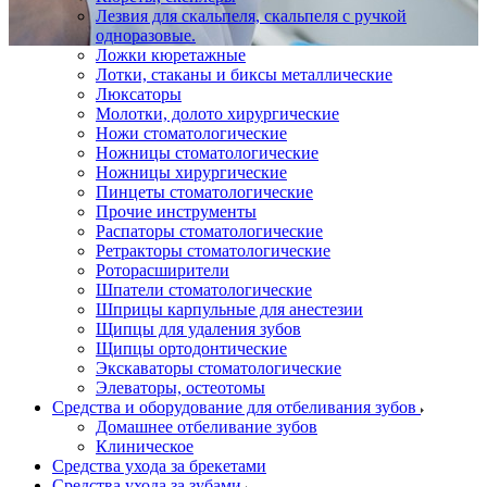
Лезвия для скальпеля, скальпеля с ручкой
одноразовые.
Ложки кюретажные
Лотки, стаканы и биксы металлические
Люксаторы
Молотки, долото хирургические
Ножи стоматологические
Ножницы стоматологические
Ножницы хирургические
Пинцеты стоматологические
Прочие инструменты
Распаторы стоматологические
Ретракторы стоматологические
Роторасширители
Шпатели стоматологические
Шприцы карпульные для анестезии
Щипцы для удаления зубов
Щипцы ортодонтические
Экскаваторы стоматологические
Элеваторы, остеотомы
Средства и оборудование для отбеливания зубов
Домашнее отбеливание зубов
Клиническое
Средства ухода за брекетами
Средства ухода за зубами