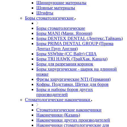
Шинирующие материалы
Шовные материалы
Штифты
Боры стоматологические
Боры стоматологические
Боры MANI (Мани. Япония)
Боры DENTEX DENTAL (Дентекс.Тайвань)
Боры PRIMA DENTAL GROUP (Прима
Дентал Груп Англия)
Боры SSWhite (СС Вайт) США
Боры TRI HAWK (ТрайХак. Канада)
Боры для разрезания коронок
Боры хирургические - шарик на длинной
ножке
Фрезы хирургические NTI (Германия)
Кофры. Подставки. Щетки для боров
Боры и наборы боров других
производителей
Стоматологические наконечники
Стоматологические наконечники
Наконечники (Казань)
Наконечники других производителей
Наконечники стоматологические для