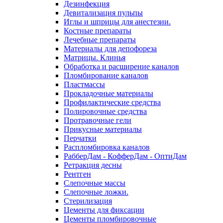
Дезинфекция
Девитализация пульпы
Иглы и шприцы для анестезии.
Костные препараты
Лечебные препараты
Материалы для депофореза
Матрицы. Клинья
Обработка и расширение каналов
Пломбирование каналов
Пластмассы
Прокладочные материалы
Профилактические средства
Полировочные средства
Протравочные гели
Прикусные материалы
Перчатки
Распломбировка каналов
РабберДам - КофферДам - ОптиДам
Ретракция десны
Рентген
Слепочные массы
Слепочные ложки.
Стерилизация
Цементы для фиксации
Цементы пломбировочные