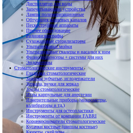
Дистиллятор для воды
Запечатывающие устройства
Лампы полимеризационные
Обтурация корневых каналов
Пескоструйные аппараты
Прочее оборудование
Радиовизиографы
Сухожаровые стерилизаторы
Ультразвуковые мойки
Ультразвуковые скалеры и насадки к ним
Физиодиспенсеры + системы для них
Эндомоторы
Стоматологические инструменты
Гладилки стоматологические
Зажимы зубчатые, иглодержатели
Зеркала, ручки для зеркал
Зонды стоматологические
Иглы карпульные для анестезии
Измерительные приборы (микрометры,
калибраторы и тд.)
Инструменты для остеопластики
Инструменты от компании FABRI
Коронкосниматели стоматологические
Кусачки костные (щипцы костные)
Кюреты, скейлеры