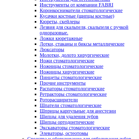
Инструменты от компании FABRI
Коронкосниматели стоматологические
Кусачки костные (щипцы костные)
Кюреты, скейлеры
Лезвия для скальпеля, скальпеля с ручкой
одноразовые.
Ложки кюретажные
Лотки, стаканы и биксы металлические
Люксаторы
Молотки, долото хирургические
Ножи стоматологические
Ножницы стоматологические
Ножницы хирургические
Пинцеты стоматологические
Прочие инструменты
Распаторы стоматологические
Ретракторы стоматологические
Роторасширители
Шпатели стоматологические
Шприцы карпульные для анестезии
Щипцы для удаления зубов
Щипцы ортодонтические
Экскаваторы стоматологические
Элеваторы, остеотомы
Средства и оборудование для отбеливания зубов