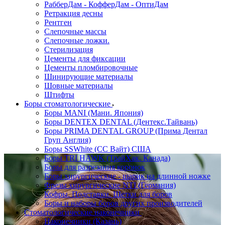
РабберДам - КофферДам - ОптиДам
Ретракция десны
Рентген
Слепочные массы
Слепочные ложки.
Стерилизация
Цементы для фиксации
Цементы пломбировочные
Шинирующие материалы
Шовные материалы
Штифты
Боры стоматологические
Боры MANI (Мани. Япония)
Боры DENTEX DENTAL (Дентекс.Тайвань)
Боры PRIMA DENTAL GROUP (Прима Дентал
Груп Англия)
Боры SSWhite (СС Вайт) США
Боры TRI HAWK (ТрайХак. Канада)
Боры для разрезания коронок
Боры хирургические - шарик на длинной ножке
Фрезы хирургические NTI (Германия)
Кофры. Подставки. Щетки для боров
Боры и наборы боров других производителей
Стоматологические наконечники
Наконечники (Казань)