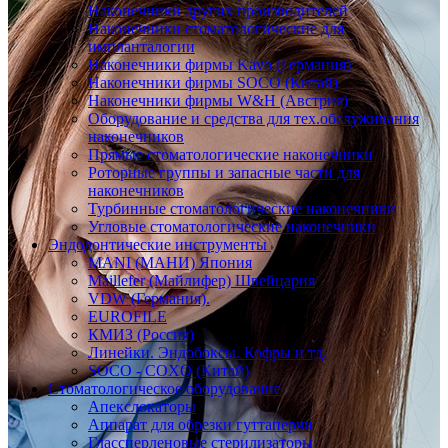
Наконечники других производителей
Наконечники стоматологические для
импланталогии
Наконечники фирмы Kavo (Германия)
Наконечники фирмы SOCO (Китай)
Наконечники фирмы W&H (Австрия)
Оборудование и средства для тех.обслуживания
наконечников
Прямые стоматологические наконечники
Роторные группы и запасные части для
наконечников
Турбинные стоматологические наконечники
Угловые стоматологические наконечники
Эндодонтические инструменты
MANI (МАНИ) Япония
Maillefer (Майлифер) Швейцария
VDW (Германия).
EUROFILE
КМИЗ (Россия)
Линейки. Эндобоксы. Кофры и тд.
SOCO - COXO (Китай)
Стоматологическое оборудование
Апекслокаторы
Аппарат для обрезки гуттаперчи
Глассперленовые стерилизаторы