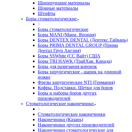
Шинирующие материалы
Шовные материалы
Штифты
Боры стоматологические
Боры стоматологические
Боры MANI (Мани. Япония)
Боры DENTEX DENTAL (Дентекс.Тайвань)
Боры PRIMA DENTAL GROUP (Прима
Дентал Груп Англия)
Боры SSWhite (СС Вайт) США
Боры TRI HAWK (ТрайХак. Канада)
Боры для разрезания коронок
Боры хирургические - шарик на длинной
ножке
Фрезы хирургические NTI (Германия)
Кофры. Подставки. Щетки для боров
Боры и наборы боров других
производителей
Стоматологические наконечники
Стоматологические наконечники
Наконечники (Казань)
Наконечники других производителей
Наконечники стоматологические для