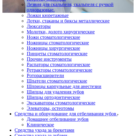
Лезвия для скальпеля, скальпеля с ручкой
одноразовые.
Ложки кюретажные
Лотки, стаканы и биксы металлические
Люксаторы
Молотки, долото хирургические
Ножи стоматологические
Ножницы стоматологические
Ножницы хирургические
Пинцеты стоматологические
Прочие инструменты
Распаторы стоматологические
Ретракторы стоматологические
Роторасширители
Шпатели стоматологические
Шприцы карпульные для анестезии
Щипцы для удаления зубов
Щипцы ортодонтические
Экскаваторы стоматологические
Элеваторы, остеотомы
Средства и оборудование для отбеливания зубов
Домашнее отбеливание зубов
Клиническое
Средства ухода за брекетами
Средства ухода за зубами