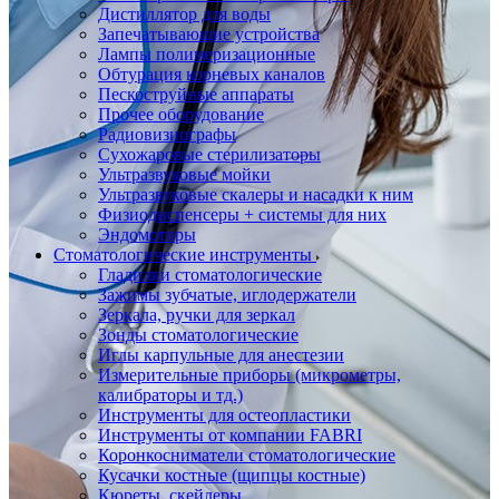
Дистиллятор для воды
Запечатывающие устройства
Лампы полимеризационные
Обтурация корневых каналов
Пескоструйные аппараты
Прочее оборудование
Радиовизиографы
Сухожаровые стерилизаторы
Ультразвуковые мойки
Ультразвуковые скалеры и насадки к ним
Физиодиспенсеры + системы для них
Эндомоторы
Стоматологические инструменты
Гладилки стоматологические
Зажимы зубчатые, иглодержатели
Зеркала, ручки для зеркал
Зонды стоматологические
Иглы карпульные для анестезии
Измерительные приборы (микрометры,
калибраторы и тд.)
Инструменты для остеопластики
Инструменты от компании FABRI
Коронкосниматели стоматологические
Кусачки костные (щипцы костные)
Кюреты, скейлеры