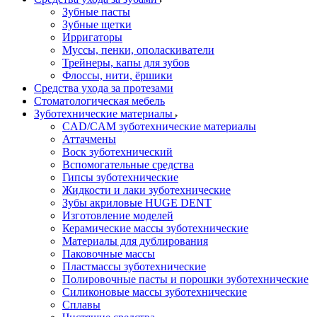
Зубные пасты
Зубные щетки
Ирригаторы
Муссы, пенки, ополаскиватели
Трейнеры, капы для зубов
Флоссы, нити, ёршики
Средства ухода за протезами
Стоматологическая мебель
Зуботехнические материалы
CAD/CAM зуботехнические материалы
Аттачмены
Воск зуботехнический
Вспомогательные средства
Гипсы зуботехнические
Жидкости и лаки зуботехнические
Зубы акриловые HUGE DENT
Изготовление моделей
Керамические массы зуботехнические
Материалы для дублирования
Паковочные массы
Пластмассы зуботехнические
Полировочные пасты и порошки зуботехнические
Силиконовые массы зуботехнические
Сплавы