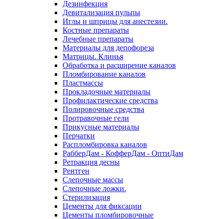
Дезинфекция
Девитализация пульпы
Иглы и шприцы для анестезии.
Костные препараты
Лечебные препараты
Материалы для депофореза
Матрицы. Клинья
Обработка и расширение каналов
Пломбирование каналов
Пластмассы
Прокладочные материалы
Профилактические средства
Полировочные средства
Протравочные гели
Прикусные материалы
Перчатки
Распломбировка каналов
РабберДам - КофферДам - ОптиДам
Ретракция десны
Рентген
Слепочные массы
Слепочные ложки.
Стерилизация
Цементы для фиксации
Цементы пломбировочные