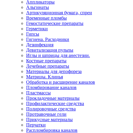
Аппликаторы
Альгинаты
Артикуляционная бумага, спреи
Временные пломбы
Гемостатические препараты
Герметики
Гипсы
Гигиена. Расходники
Дезинфекция
Девитализация пульпы
Иглы и шприцы для анестезии.
Костные препараты
Лечебные препараты
Материалы для депофореза
Матрицы. Клинья
Обработка и расширение каналов
Пломбирование каналов
Пластмассы
Прокладочные материалы
Профилактические средства
Полировочные средства
Протравочные гели
Прикусные материалы
Перчатки
Распломбировка каналов