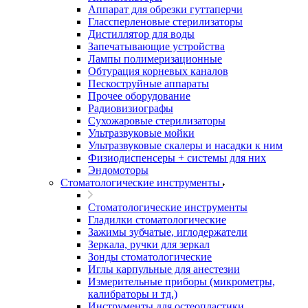
Аппарат для обрезки гуттаперчи
Глассперленовые стерилизаторы
Дистиллятор для воды
Запечатывающие устройства
Лампы полимеризационные
Обтурация корневых каналов
Пескоструйные аппараты
Прочее оборудование
Радиовизиографы
Сухожаровые стерилизаторы
Ультразвуковые мойки
Ультразвуковые скалеры и насадки к ним
Физиодиспенсеры + системы для них
Эндомоторы
Стоматологические инструменты
Стоматологические инструменты
Гладилки стоматологические
Зажимы зубчатые, иглодержатели
Зеркала, ручки для зеркал
Зонды стоматологические
Иглы карпульные для анестезии
Измерительные приборы (микрометры,
калибраторы и тд.)
Инструменты для остеопластики