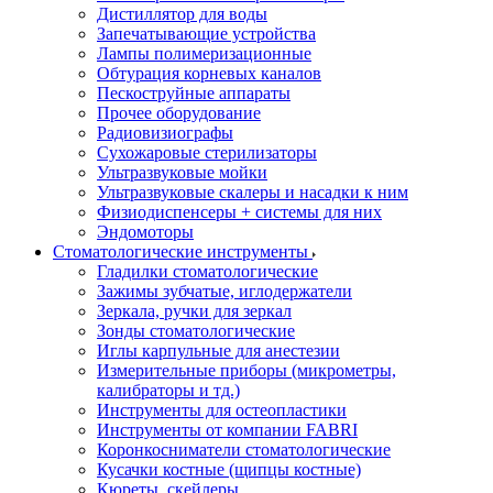
Дистиллятор для воды
Запечатывающие устройства
Лампы полимеризационные
Обтурация корневых каналов
Пескоструйные аппараты
Прочее оборудование
Радиовизиографы
Сухожаровые стерилизаторы
Ультразвуковые мойки
Ультразвуковые скалеры и насадки к ним
Физиодиспенсеры + системы для них
Эндомоторы
Стоматологические инструменты
Гладилки стоматологические
Зажимы зубчатые, иглодержатели
Зеркала, ручки для зеркал
Зонды стоматологические
Иглы карпульные для анестезии
Измерительные приборы (микрометры,
калибраторы и тд.)
Инструменты для остеопластики
Инструменты от компании FABRI
Коронкосниматели стоматологические
Кусачки костные (щипцы костные)
Кюреты, скейлеры