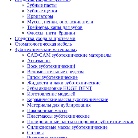
Зубные пасты
Зубные щетки
Ирригаторы
Муссы, пенки, ополаскиватели
Трейнеры, капы для зубов
Флоссы, нити, ёршики
Средства ухода за протезами
Стоматологическая мебель
Зуботехнические материалы
CAD/CAM зуботехнические материалы
Аттачмены
Воск зуботехнический
Вспомогательные средства
Гипсы зуботехнические
Жидкости и лаки зуботехнические
Зубы акриловые HUGE DENT
Изготовление моделей
Керамические массы зуботехнические
Материалы для дублирования
Паковочные массы
Пластмассы зуботехнические
Полировочные пасты и порошки зуботехнические
Силиконовые массы зуботехнические
Сплавы