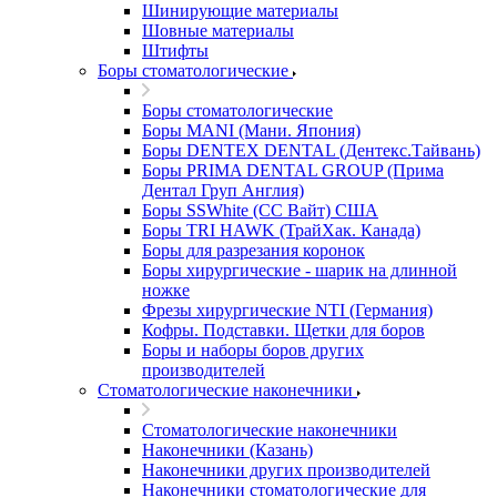
Шинирующие материалы
Шовные материалы
Штифты
Боры стоматологические
Боры стоматологические
Боры MANI (Мани. Япония)
Боры DENTEX DENTAL (Дентекс.Тайвань)
Боры PRIMA DENTAL GROUP (Прима
Дентал Груп Англия)
Боры SSWhite (СС Вайт) США
Боры TRI HAWK (ТрайХак. Канада)
Боры для разрезания коронок
Боры хирургические - шарик на длинной
ножке
Фрезы хирургические NTI (Германия)
Кофры. Подставки. Щетки для боров
Боры и наборы боров других
производителей
Стоматологические наконечники
Стоматологические наконечники
Наконечники (Казань)
Наконечники других производителей
Наконечники стоматологические для