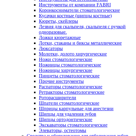
Инструменты от компании FABRI
Коронкосниматели стоматологические
Кусачки костные (щипцы костные)
Кюреты, скейлеры
Лезвия для скальпеля, скальпеля с ручкой
одноразовые.
Ложки кюретажные
Лотки, стаканы и биксы металлические
Люксаторы
Молотки, долото хирургические
Ножи стоматологические
Ножницы стоматологические
Ножницы хирургические
Пинцеты стоматологические
Прочие инструменты
Распаторы стоматологические
Ретракторы стоматологические
Роторасширители
Шпатели стоматологические
Шприцы карпульные для анестезии
Щипцы для удаления зубов
Щипцы ортодонтические
Экскаваторы стоматологические
Элеваторы, остеотомы
Средства и оборудование для отбеливания зубов