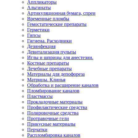
Аппликаторы
Альгинаты
Артикуляционная бумага, спреи
Временные пломбы
Гемостатические препараты
Герметики
Гипсы
Гигиена. Расходники
Дезинфекция
Девитализация пульпы
Иглы и шприцы для анестезии.
Костные препараты
Лечебные препараты
Материалы для депофореза
Матрицы. Клинья
Обработка и расширение каналов
Пломбирование каналов
Пластмассы
Прокладочные материалы
Профилактические средства
Полировочные средства
Протравочные гели
Прикусные материалы
Перчатки
Распломбировка каналов