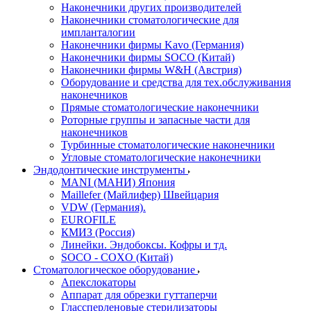
Наконечники других производителей
Наконечники стоматологические для
импланталогии
Наконечники фирмы Kavo (Германия)
Наконечники фирмы SOCO (Китай)
Наконечники фирмы W&H (Австрия)
Оборудование и средства для тех.обслуживания
наконечников
Прямые стоматологические наконечники
Роторные группы и запасные части для
наконечников
Турбинные стоматологические наконечники
Угловые стоматологические наконечники
Эндодонтические инструменты
MANI (МАНИ) Япония
Maillefer (Майлифер) Швейцария
VDW (Германия).
EUROFILE
КМИЗ (Россия)
Линейки. Эндобоксы. Кофры и тд.
SOCO - COXO (Китай)
Стоматологическое оборудование
Апекслокаторы
Аппарат для обрезки гуттаперчи
Глассперленовые стерилизаторы