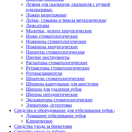
Лезвия для скальпеля, скальпеля с ручкой
одноразовые.
Ложки кюретажные
Лотки, стаканы и биксы металлические
Люксаторы
Молотки, долото хирургические
Ножи стоматологические
Ножницы стоматологические
Ножницы хирургические
Пинцеты стоматологические
Прочие инструменты
Распаторы стоматологические
Ретракторы стоматологические
Роторасширители
Шпатели стоматологические
Шприцы карпульные для анестезии
Щипцы для удаления зубов
Щипцы ортодонтические
Экскаваторы стоматологические
Элеваторы, остеотомы
Средства и оборудование для отбеливания зубов
Домашнее отбеливание зубов
Клиническое
Средства ухода за брекетами
Средства ухода за зубами