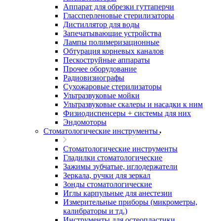
Аппарат для обрезки гуттаперчи
Глассперленовые стерилизаторы
Дистиллятор для воды
Запечатывающие устройства
Лампы полимеризационные
Обтурация корневых каналов
Пескоструйные аппараты
Прочее оборудование
Радиовизиографы
Сухожаровые стерилизаторы
Ультразвуковые мойки
Ультразвуковые скалеры и насадки к ним
Физиодиспенсеры + системы для них
Эндомоторы
Стоматологические инструменты
Стоматологические инструменты
Гладилки стоматологические
Зажимы зубчатые, иглодержатели
Зеркала, ручки для зеркал
Зонды стоматологические
Иглы карпульные для анестезии
Измерительные приборы (микрометры,
калибраторы и тд.)
Инструменты для остеопластики