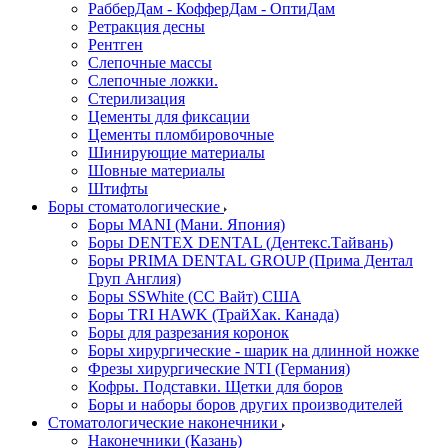
РабберДам - КофферДам - ОптиДам
Ретракция десны
Рентген
Слепочные массы
Слепочные ложки.
Стерилизация
Цементы для фиксации
Цементы пломбировочные
Шинирующие материалы
Шовные материалы
Штифты
Боры стоматологические
Боры MANI (Мани. Япония)
Боры DENTEX DENTAL (Дентекс.Тайвань)
Боры PRIMA DENTAL GROUP (Прима Дентал
Груп Англия)
Боры SSWhite (СС Вайт) США
Боры TRI HAWK (ТрайХак. Канада)
Боры для разрезания коронок
Боры хирургические - шарик на длинной ножке
Фрезы хирургические NTI (Германия)
Кофры. Подставки. Щетки для боров
Боры и наборы боров других производителей
Стоматологические наконечники
Наконечники (Казань)