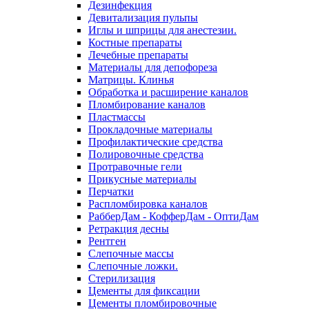
Дезинфекция
Девитализация пульпы
Иглы и шприцы для анестезии.
Костные препараты
Лечебные препараты
Материалы для депофореза
Матрицы. Клинья
Обработка и расширение каналов
Пломбирование каналов
Пластмассы
Прокладочные материалы
Профилактические средства
Полировочные средства
Протравочные гели
Прикусные материалы
Перчатки
Распломбировка каналов
РабберДам - КофферДам - ОптиДам
Ретракция десны
Рентген
Слепочные массы
Слепочные ложки.
Стерилизация
Цементы для фиксации
Цементы пломбировочные