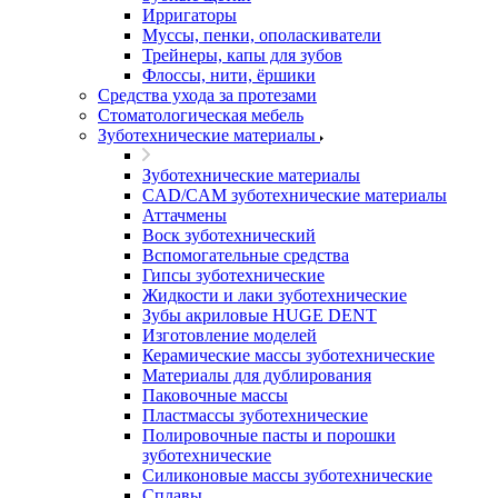
Ирригаторы
Муссы, пенки, ополаскиватели
Трейнеры, капы для зубов
Флоссы, нити, ёршики
Средства ухода за протезами
Стоматологическая мебель
Зуботехнические материалы
Зуботехнические материалы
CAD/CAM зуботехнические материалы
Аттачмены
Воск зуботехнический
Вспомогательные средства
Гипсы зуботехнические
Жидкости и лаки зуботехнические
Зубы акриловые HUGE DENT
Изготовление моделей
Керамические массы зуботехнические
Материалы для дублирования
Паковочные массы
Пластмассы зуботехнические
Полировочные пасты и порошки
зуботехнические
Силиконовые массы зуботехнические
Сплавы