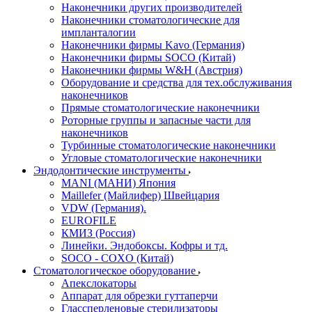
Наконечники других производителей
Наконечники стоматологические для
импланталогии
Наконечники фирмы Kavo (Германия)
Наконечники фирмы SOCO (Китай)
Наконечники фирмы W&H (Австрия)
Оборудование и средства для тех.обслуживания
наконечников
Прямые стоматологические наконечники
Роторные группы и запасные части для
наконечников
Турбинные стоматологические наконечники
Угловые стоматологические наконечники
Эндодонтические инструменты
MANI (МАНИ) Япония
Maillefer (Майлифер) Швейцария
VDW (Германия).
EUROFILE
КМИЗ (Россия)
Линейки. Эндобоксы. Кофры и тд.
SOCO - COXO (Китай)
Стоматологическое оборудование
Апекслокаторы
Аппарат для обрезки гуттаперчи
Глассперленовые стерилизаторы