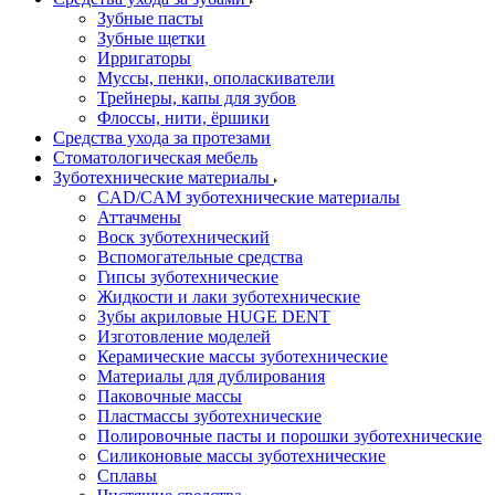
Зубные пасты
Зубные щетки
Ирригаторы
Муссы, пенки, ополаскиватели
Трейнеры, капы для зубов
Флоссы, нити, ёршики
Средства ухода за протезами
Стоматологическая мебель
Зуботехнические материалы
CAD/CAM зуботехнические материалы
Аттачмены
Воск зуботехнический
Вспомогательные средства
Гипсы зуботехнические
Жидкости и лаки зуботехнические
Зубы акриловые HUGE DENT
Изготовление моделей
Керамические массы зуботехнические
Материалы для дублирования
Паковочные массы
Пластмассы зуботехнические
Полировочные пасты и порошки зуботехнические
Силиконовые массы зуботехнические
Сплавы