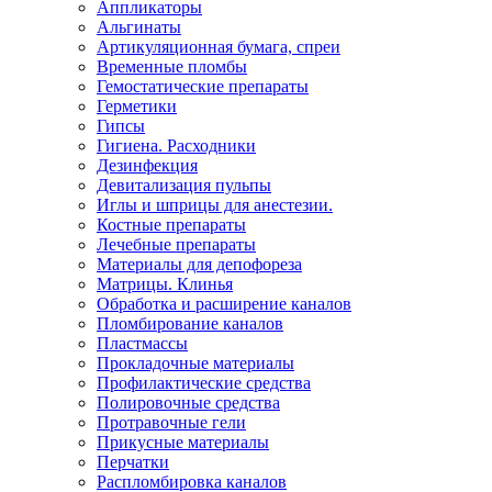
Аппликаторы
Альгинаты
Артикуляционная бумага, спреи
Временные пломбы
Гемостатические препараты
Герметики
Гипсы
Гигиена. Расходники
Дезинфекция
Девитализация пульпы
Иглы и шприцы для анестезии.
Костные препараты
Лечебные препараты
Материалы для депофореза
Матрицы. Клинья
Обработка и расширение каналов
Пломбирование каналов
Пластмассы
Прокладочные материалы
Профилактические средства
Полировочные средства
Протравочные гели
Прикусные материалы
Перчатки
Распломбировка каналов