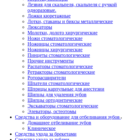
Лезвия для скальпеля, скальпеля с ручкой
одноразовые.
Ложки кюретажные
Лотки, стаканы и биксы металлические
Люксаторы
Молотки, долото хирургические
Ножи стоматологические
Ножницы стоматологические
Ножницы хирургические
Пинцеты стоматологические
Прочие инструменты
Распаторы стоматологические
Ретракторы стоматологические
Роторасширители
Шпатели стоматологические
Шприцы карпульные для анестезии
Щипцы для удаления зубов
Щипцы ортодонтические
Экскаваторы стоматологические
Элеваторы, остеотомы
Средства и оборудование для отбеливания зубов
Домашнее отбеливание зубов
Клиническое
Средства ухода за брекетами
Средства ухода за зубами