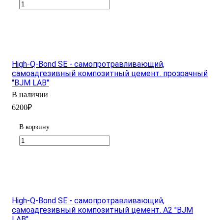
High-Q-Bond SE - самопротравливающий,
самоадгезивный композитный цемент. прозрачный
"BJM LAB"
В наличии
6200₽
В корзину
High-Q-Bond SE - самопротравливающий,
самоадгезивный композитный цемент. А2 "BJM
LAB"