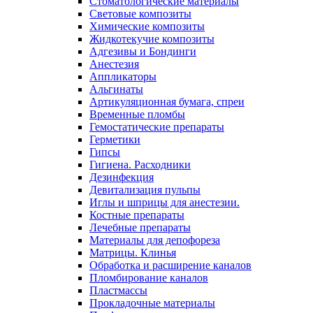
Стоматологические материалы
Световые композиты
Химические композиты
Жидкотекучие композиты
Адгезивы и Бондинги
Анестезия
Аппликаторы
Альгинаты
Артикуляционная бумага, спреи
Временные пломбы
Гемостатические препараты
Герметики
Гипсы
Гигиена. Расходники
Дезинфекция
Девитализация пульпы
Иглы и шприцы для анестезии.
Костные препараты
Лечебные препараты
Материалы для депофореза
Матрицы. Клинья
Обработка и расширение каналов
Пломбирование каналов
Пластмассы
Прокладочные материалы