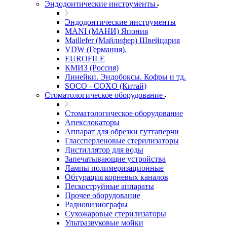
Эндодонтические инструменты
Эндодонтические инструменты
MANI (МАНИ) Япония
Maillefer (Майлифер) Швейцария
VDW (Германия).
EUROFILE
КМИЗ (Россия)
Линейки. Эндобоксы. Кофры и тд.
SOCO - COXO (Китай)
Стоматологическое оборудование
Стоматологическое оборудование
Апекслокаторы
Аппарат для обрезки гуттаперчи
Глассперленовые стерилизаторы
Дистиллятор для воды
Запечатывающие устройства
Лампы полимеризационные
Обтурация корневых каналов
Пескоструйные аппараты
Прочее оборудование
Радиовизиографы
Сухожаровые стерилизаторы
Ультразвуковые мойки