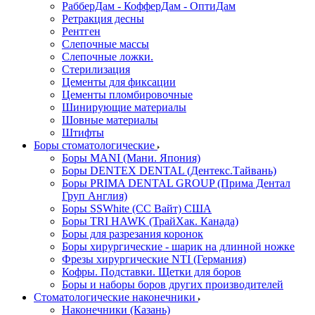
РабберДам - КофферДам - ОптиДам
Ретракция десны
Рентген
Слепочные массы
Слепочные ложки.
Стерилизация
Цементы для фиксации
Цементы пломбировочные
Шинирующие материалы
Шовные материалы
Штифты
Боры стоматологические
Боры MANI (Мани. Япония)
Боры DENTEX DENTAL (Дентекс.Тайвань)
Боры PRIMA DENTAL GROUP (Прима Дентал
Груп Англия)
Боры SSWhite (СС Вайт) США
Боры TRI HAWK (ТрайХак. Канада)
Боры для разрезания коронок
Боры хирургические - шарик на длинной ножке
Фрезы хирургические NTI (Германия)
Кофры. Подставки. Щетки для боров
Боры и наборы боров других производителей
Стоматологические наконечники
Наконечники (Казань)