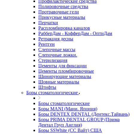
Профилактические средства
Полировочные средства
Протравочные гели
Прикусные материалы
Перчатки
Распломбировка каналов
РабберДам - КофферДам - ОптиДам
Ретракция десны
Рентген
Слепочные массы
Слепочные ложки.
Стерилизация
Цементы для фиксации
Цементы пломбировочные
Шинирующие материалы
Шовные материалы
Штифты
Боры стоматологические
Боры стоматологические
Боры MANI (Мани. Япония)
Боры DENTEX DENTAL (Дентекс.Тайвань)
Боры PRIMA DENTAL GROUP (Прима
Дентал Груп Англия)
Боры SSWhite (СС Вайт) США