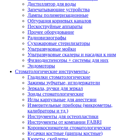
Дистиллятор для воды
Запечатывающие устройства
Лампы полимеризационные
Обтурация корневых каналов
Пескоструйные аппараты
Прочее оборудование
Радиовизиографы
Сухожаровые стерилизаторы
Ультразвуковые мойки
Ультразвуковые скалеры и насадки к ним
Физиодиспенсеры + системы для них
Эндомоторы
Стоматологические инструменты
Гладилки стоматологические
Зажимы зубчатые, иглодержатели
Зеркала, ручки для зеркал
Зонды стоматологические
Иглы карпульные для анестезии
Измерительные приборы (микрометры,
калибраторы и тд.)
Инструменты для остеопластики
Инструменты от компании FABRI
Коронкосниматели стоматологические
Кусачки костные (щипцы костные)
Кюреты, скейлеры