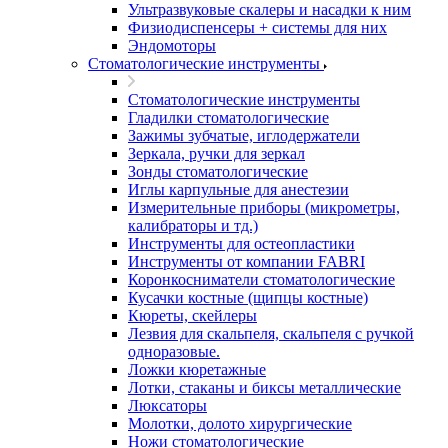
Ультразвуковые скалеры и насадки к ним
Физиодиспенсеры + системы для них
Эндомоторы
Стоматологические инструменты
Стоматологические инструменты
Гладилки стоматологические
Зажимы зубчатые, иглодержатели
Зеркала, ручки для зеркал
Зонды стоматологические
Иглы карпульные для анестезии
Измерительные приборы (микрометры,
калибраторы и тд.)
Инструменты для остеопластики
Инструменты от компании FABRI
Коронкосниматели стоматологические
Кусачки костные (щипцы костные)
Кюреты, скейлеры
Лезвия для скальпеля, скальпеля с ручкой
одноразовые.
Ложки кюретажные
Лотки, стаканы и биксы металлические
Люксаторы
Молотки, долото хирургические
Ножи стоматологические