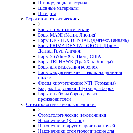
Шинирующие материалы
Шовные материалы
Штифты
Боры стоматологические
Боры стоматологические
Боры MANI (Мани. Япония)
Боры DENTEX DENTAL (Дентекс.Тайвань)
Боры PRIMA DENTAL GROUP (Прима
Дентал Груп Англия)
Боры SSWhite (СС Вайт) США
Боры TRI HAWK (ТрайХак. Канада)
Боры для разрезания коронок
Боры хирургические - шарик на длинной
ножке
Фрезы хирургические NTI (Германия)
Кофры. Подставки. Щетки для боров
Боры и наборы боров других
производителей
Стоматологические наконечники
Стоматологические наконечники
Наконечники (Казань)
Наконечники других производителей
Наконечники стоматологические для