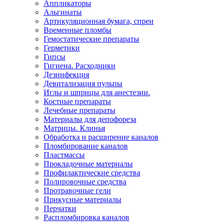
Аппликаторы
Альгинаты
Артикуляционная бумага, спреи
Временные пломбы
Гемостатические препараты
Герметики
Гипсы
Гигиена. Расходники
Дезинфекция
Девитализация пульпы
Иглы и шприцы для анестезии.
Костные препараты
Лечебные препараты
Материалы для депофореза
Матрицы. Клинья
Обработка и расширение каналов
Пломбирование каналов
Пластмассы
Прокладочные материалы
Профилактические средства
Полировочные средства
Протравочные гели
Прикусные материалы
Перчатки
Распломбировка каналов