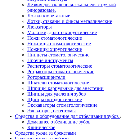
Лезвия для скальпеля, скальпеля с ручкой
одноразовые.
Ложки кюретажные
Лотки, стаканы и биксы металлические
Люксаторы
Молотки, долото хирургические
Ножи стоматологические
Ножницы стоматологические
Ножницы хирургические
Пинцеты стоматологические
Прочие инструменты
Распаторы стоматологические
Ретракторы стоматологические
Роторасширители
Шпатели стоматологические
Шприцы карпульные для анестезии
Щипцы для удаления зубов
Щипцы ортодонтические
Экскаваторы стоматологические
Элеваторы, остеотомы
Средства и оборудование для отбеливания зубов
Домашнее отбеливание зубов
Клиническое
Средства ухода за брекетами
Средства ухода за зубами