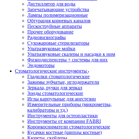
Дистиллятор для воды
Запечатывающие устройства
Лампы полимеризационные
Обтурация корневых каналов
Пескоструйные аппараты
Прочее оборудование
Радиовизиографы
Сухожаровые стерилизаторы
Ультразвуковые мойки
Ультразвуковые скалеры и насадки к ним
Физиодиспенсеры + системы для них
Эндомоторы
Стоматологические инструменты
Гладилки стоматологические
Зажимы зубчатые, иглодержатели
Зеркала, ручки для зеркал
Зонды стоматологические
Иглы карпульные для анестезии
Измерительные приборы (микрометры,
калибраторы и тд.)
Инструменты для остеопластики
Инструменты от компании FABRI
Коронкосниматели стоматологические
Кусачки костные (щипцы костные)
Кюреты, скейлеры