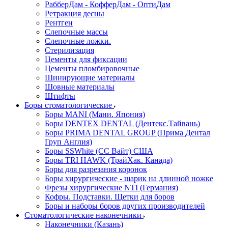
РабберДам - КофферДам - ОптиДам
Ретракция десны
Рентген
Слепочные массы
Слепочные ложки.
Стерилизация
Цементы для фиксации
Цементы пломбировочные
Шинирующие материалы
Шовные материалы
Штифты
Боры стоматологические
Боры MANI (Мани. Япония)
Боры DENTEX DENTAL (Дентекс.Тайвань)
Боры PRIMA DENTAL GROUP (Прима Дентал
Груп Англия)
Боры SSWhite (СС Вайт) США
Боры TRI HAWK (ТрайХак. Канада)
Боры для разрезания коронок
Боры хирургические - шарик на длинной ножке
Фрезы хирургические NTI (Германия)
Кофры. Подставки. Щетки для боров
Боры и наборы боров других производителей
Стоматологические наконечники
Наконечники (Казань)