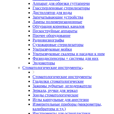
Аппарат для обрезки гуттаперчи
Глассперленовые стерилизаторы
Дистиллятор для воды
Запечатывающие устройства
Лампы полимеризационные
Обтурация корневых каналов
Пескоструйные аппараты
Прочее оборудование
Радиовизиографы
Сухожаровые стерилизаторы
Ультразвуковые мойки
Ультразвуковые скалеры и насадки к ним
Физиодиспенсеры + системы для них
Эндомоторы
Стоматологические инструменты
Стоматологические инструменты
Гладилки стоматологические
Зажимы зубчатые, иглодержатели
Зеркала, ручки для зеркал
Зонды стоматологические
Иглы карпульные для анестезии
Измерительные приборы (микрометры,
калибраторы и тд.)
Инструменты для остеопластики