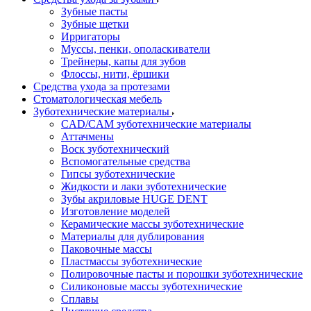
Зубные пасты
Зубные щетки
Ирригаторы
Муссы, пенки, ополаскиватели
Трейнеры, капы для зубов
Флоссы, нити, ёршики
Средства ухода за протезами
Стоматологическая мебель
Зуботехнические материалы
CAD/CAM зуботехнические материалы
Аттачмены
Воск зуботехнический
Вспомогательные средства
Гипсы зуботехнические
Жидкости и лаки зуботехнические
Зубы акриловые HUGE DENT
Изготовление моделей
Керамические массы зуботехнические
Материалы для дублирования
Паковочные массы
Пластмассы зуботехнические
Полировочные пасты и порошки зуботехнические
Силиконовые массы зуботехнические
Сплавы