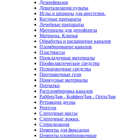
Дезинфекция
Девитализация пульпы
Иглы и шприцы для анестезии.
Костные препараты
Лечебные препараты
Материалы для депофореза
Матрицы. Клинья
Обработка и расширение каналов
Пломбирование каналов
Пластмассы
Прокладочные материалы
Профилактические средства
Полировочные средства
Протравочные гели
Прикусные материалы
Перчатки
Распломбировка каналов
РабберДам - КофферДам - ОптиДам
Ретракция десны
Рентген
Слепочные массы
Слепочные ложки.
Стерилизация
Цементы для фиксации
Цементы пломбировочные