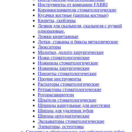
Инструменты от компании FABRI
Коронкосниматели стоматологические
Кусачки костные (щипцы костные)
Кюреты, скейлеры
Лезвия для скальпеля, скальпеля с ручкой
одноразовые.
Ложки кюретажные
Лотки, стаканы и биксы металлические
Люксаторы
Молотки, долото хирургические
Ножи стоматологические
Ножницы стоматологические
Ножницы хирургические
Пинцеты стоматологические
Прочие инструменты
Распаторы стоматологические
Ретракторы стоматологические
Роторасширители
Шпатели стоматологические
Шприцы карпульные для анестезии
Щипцы для удаления зубов
Щипцы ортодонтические
Экскаваторы стоматологические
Элеваторы, остеотомы
Средства и оборудование для отбеливания зубов