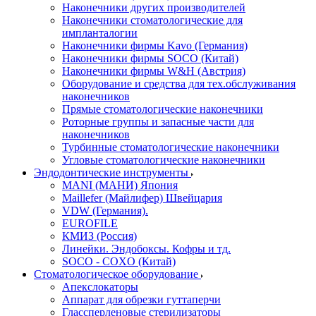
Наконечники других производителей
Наконечники стоматологические для
импланталогии
Наконечники фирмы Kavo (Германия)
Наконечники фирмы SOCO (Китай)
Наконечники фирмы W&H (Австрия)
Оборудование и средства для тех.обслуживания
наконечников
Прямые стоматологические наконечники
Роторные группы и запасные части для
наконечников
Турбинные стоматологические наконечники
Угловые стоматологические наконечники
Эндодонтические инструменты
MANI (МАНИ) Япония
Maillefer (Майлифер) Швейцария
VDW (Германия).
EUROFILE
КМИЗ (Россия)
Линейки. Эндобоксы. Кофры и тд.
SOCO - COXO (Китай)
Стоматологическое оборудование
Апекслокаторы
Аппарат для обрезки гуттаперчи
Глассперленовые стерилизаторы