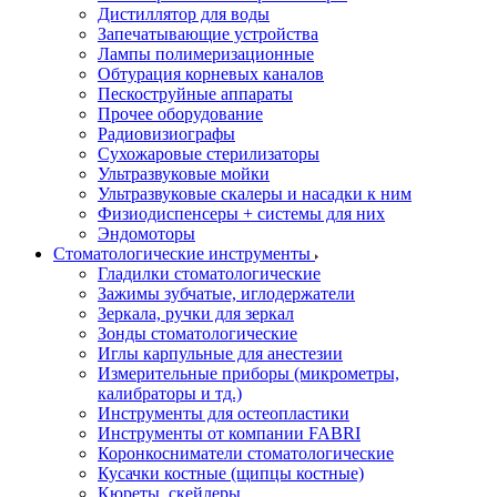
Дистиллятор для воды
Запечатывающие устройства
Лампы полимеризационные
Обтурация корневых каналов
Пескоструйные аппараты
Прочее оборудование
Радиовизиографы
Сухожаровые стерилизаторы
Ультразвуковые мойки
Ультразвуковые скалеры и насадки к ним
Физиодиспенсеры + системы для них
Эндомоторы
Стоматологические инструменты
Гладилки стоматологические
Зажимы зубчатые, иглодержатели
Зеркала, ручки для зеркал
Зонды стоматологические
Иглы карпульные для анестезии
Измерительные приборы (микрометры,
калибраторы и тд.)
Инструменты для остеопластики
Инструменты от компании FABRI
Коронкосниматели стоматологические
Кусачки костные (щипцы костные)
Кюреты, скейлеры