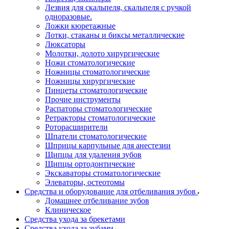
Лезвия для скальпеля, скальпеля с ручкой
одноразовые.
Ложки кюретажные
Лотки, стаканы и биксы металлические
Люксаторы
Молотки, долото хирургические
Ножи стоматологические
Ножницы стоматологические
Ножницы хирургические
Пинцеты стоматологические
Прочие инструменты
Распаторы стоматологические
Ретракторы стоматологические
Роторасширители
Шпатели стоматологические
Шприцы карпульные для анестезии
Щипцы для удаления зубов
Щипцы ортодонтические
Экскаваторы стоматологические
Элеваторы, остеотомы
Средства и оборудование для отбеливания зубов
Домашнее отбеливание зубов
Клиническое
Средства ухода за брекетами
Средства ухода за зубами