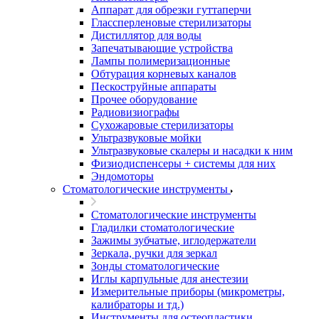
Аппарат для обрезки гуттаперчи
Глассперленовые стерилизаторы
Дистиллятор для воды
Запечатывающие устройства
Лампы полимеризационные
Обтурация корневых каналов
Пескоструйные аппараты
Прочее оборудование
Радиовизиографы
Сухожаровые стерилизаторы
Ультразвуковые мойки
Ультразвуковые скалеры и насадки к ним
Физиодиспенсеры + системы для них
Эндомоторы
Стоматологические инструменты
Стоматологические инструменты
Гладилки стоматологические
Зажимы зубчатые, иглодержатели
Зеркала, ручки для зеркал
Зонды стоматологические
Иглы карпульные для анестезии
Измерительные приборы (микрометры,
калибраторы и тд.)
Инструменты для остеопластики