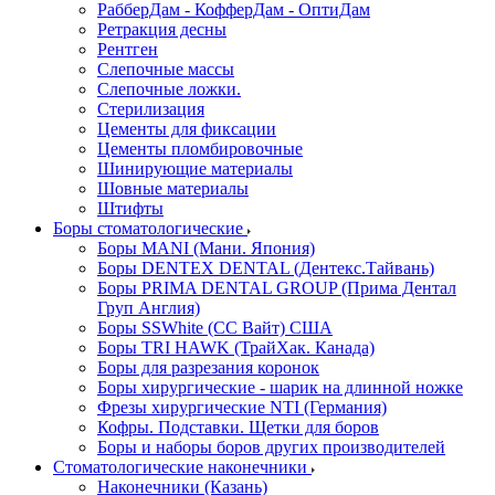
РабберДам - КофферДам - ОптиДам
Ретракция десны
Рентген
Слепочные массы
Слепочные ложки.
Стерилизация
Цементы для фиксации
Цементы пломбировочные
Шинирующие материалы
Шовные материалы
Штифты
Боры стоматологические
Боры MANI (Мани. Япония)
Боры DENTEX DENTAL (Дентекс.Тайвань)
Боры PRIMA DENTAL GROUP (Прима Дентал
Груп Англия)
Боры SSWhite (СС Вайт) США
Боры TRI HAWK (ТрайХак. Канада)
Боры для разрезания коронок
Боры хирургические - шарик на длинной ножке
Фрезы хирургические NTI (Германия)
Кофры. Подставки. Щетки для боров
Боры и наборы боров других производителей
Стоматологические наконечники
Наконечники (Казань)