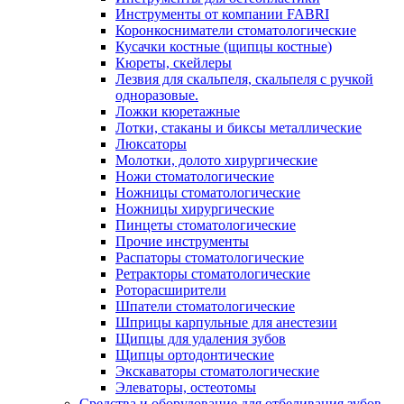
Инструменты от компании FABRI
Коронкосниматели стоматологические
Кусачки костные (щипцы костные)
Кюреты, скейлеры
Лезвия для скальпеля, скальпеля с ручкой
одноразовые.
Ложки кюретажные
Лотки, стаканы и биксы металлические
Люксаторы
Молотки, долото хирургические
Ножи стоматологические
Ножницы стоматологические
Ножницы хирургические
Пинцеты стоматологические
Прочие инструменты
Распаторы стоматологические
Ретракторы стоматологические
Роторасширители
Шпатели стоматологические
Шприцы карпульные для анестезии
Щипцы для удаления зубов
Щипцы ортодонтические
Экскаваторы стоматологические
Элеваторы, остеотомы
Средства и оборудование для отбеливания зубов