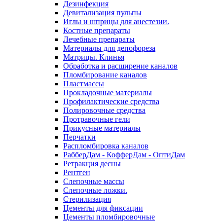
Дезинфекция
Девитализация пульпы
Иглы и шприцы для анестезии.
Костные препараты
Лечебные препараты
Материалы для депофореза
Матрицы. Клинья
Обработка и расширение каналов
Пломбирование каналов
Пластмассы
Прокладочные материалы
Профилактические средства
Полировочные средства
Протравочные гели
Прикусные материалы
Перчатки
Распломбировка каналов
РабберДам - КофферДам - ОптиДам
Ретракция десны
Рентген
Слепочные массы
Слепочные ложки.
Стерилизация
Цементы для фиксации
Цементы пломбировочные