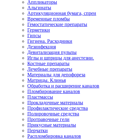
Аппликаторы
Альгинаты
Артикуляционная бумага, спреи
Временные пломбы
Гемостатические препараты
Герметики
Гипсы
Гигиена. Расходники
Дезинфекция
Девитализация пульпы
Иглы и шприцы для анестезии.
Костные препараты
Лечебные препараты
Материалы для депофореза
Матрицы. Клинья
Обработка и расширение каналов
Пломбирование каналов
Пластмассы
Прокладочные материалы
Профилактические средства
Полировочные средства
Протравочные гели
Прикусные материалы
Перчатки
Распломбировка каналов