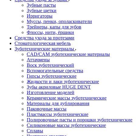
Зубные пасты
Зубные щетки
Ирригаторы
Муссы, пенки, ополаскиватели
Трейнеры, капы для зубов
Флоссы, нити, ёршики
Средства ухода за протезами
Стоматологическая мебель
Зуботехнические материалы
CAD/CAM зуботехнические материалы
Аттачмены
Воск зуботехнический
Вспомогательные средства
Гипсы зуботехнические
Жидкости и лаки зуботехнические
Зубы акриловые HUGE DENT
Изготовление моделей
Керамические массы зуботехнические
Материалы для дублирования
Паковочные массы
Пластмассы зуботехнические
Полировочные пасты и порошки зуботехнические
Силиконовые массы зуботехнические
Сплавы