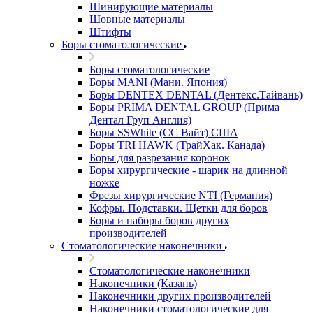
Шинирующие материалы
Шовные материалы
Штифты
Боры стоматологические
Боры стоматологические
Боры MANI (Мани. Япония)
Боры DENTEX DENTAL (Дентекс.Тайвань)
Боры PRIMA DENTAL GROUP (Прима
Дентал Груп Англия)
Боры SSWhite (СС Вайт) США
Боры TRI HAWK (ТрайХак. Канада)
Боры для разрезания коронок
Боры хирургические - шарик на длинной
ножке
Фрезы хирургические NTI (Германия)
Кофры. Подставки. Щетки для боров
Боры и наборы боров других
производителей
Стоматологические наконечники
Стоматологические наконечники
Наконечники (Казань)
Наконечники других производителей
Наконечники стоматологические для