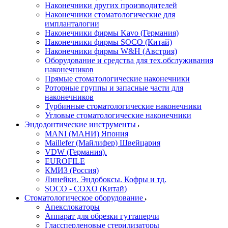
Наконечники других производителей
Наконечники стоматологические для
импланталогии
Наконечники фирмы Kavo (Германия)
Наконечники фирмы SOCO (Китай)
Наконечники фирмы W&H (Австрия)
Оборудование и средства для тех.обслуживания
наконечников
Прямые стоматологические наконечники
Роторные группы и запасные части для
наконечников
Турбинные стоматологические наконечники
Угловые стоматологические наконечники
Эндодонтические инструменты
MANI (МАНИ) Япония
Maillefer (Майлифер) Швейцария
VDW (Германия).
EUROFILE
КМИЗ (Россия)
Линейки. Эндобоксы. Кофры и тд.
SOCO - COXO (Китай)
Стоматологическое оборудование
Апекслокаторы
Аппарат для обрезки гуттаперчи
Глассперленовые стерилизаторы