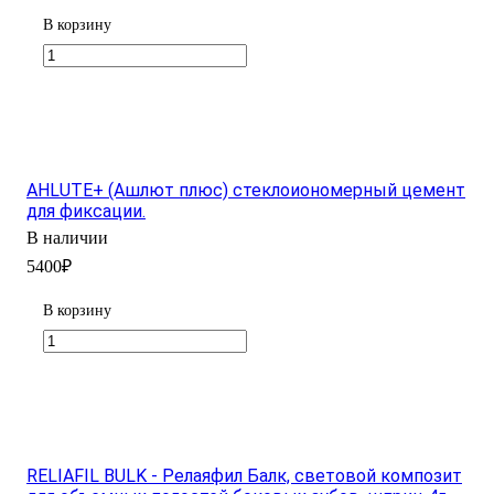
В корзину
AHLUTE+ (Ашлют плюс) стеклоиономерный цемент
для фиксации.
В наличии
5400₽
В корзину
RELIAFIL BULK - Релаяфил Балк, световой композит