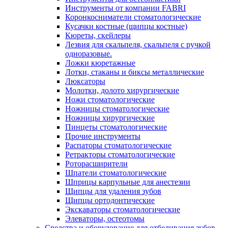
Инструменты от компании FABRI
Коронкосниматели стоматологические
Кусачки костные (щипцы костные)
Кюреты, скейлеры
Лезвия для скальпеля, скальпеля с ручкой
одноразовые.
Ложки кюретажные
Лотки, стаканы и биксы металлические
Люксаторы
Молотки, долото хирургические
Ножи стоматологические
Ножницы стоматологические
Ножницы хирургические
Пинцеты стоматологические
Прочие инструменты
Распаторы стоматологические
Ретракторы стоматологические
Роторасширители
Шпатели стоматологические
Шприцы карпульные для анестезии
Щипцы для удаления зубов
Щипцы ортодонтические
Экскаваторы стоматологические
Элеваторы, остеотомы
Средства и оборудование для отбеливания зубов