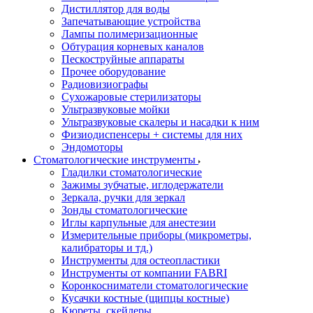
Дистиллятор для воды
Запечатывающие устройства
Лампы полимеризационные
Обтурация корневых каналов
Пескоструйные аппараты
Прочее оборудование
Радиовизиографы
Сухожаровые стерилизаторы
Ультразвуковые мойки
Ультразвуковые скалеры и насадки к ним
Физиодиспенсеры + системы для них
Эндомоторы
Стоматологические инструменты
Гладилки стоматологические
Зажимы зубчатые, иглодержатели
Зеркала, ручки для зеркал
Зонды стоматологические
Иглы карпульные для анестезии
Измерительные приборы (микрометры,
калибраторы и тд.)
Инструменты для остеопластики
Инструменты от компании FABRI
Коронкосниматели стоматологические
Кусачки костные (щипцы костные)
Кюреты, скейлеры