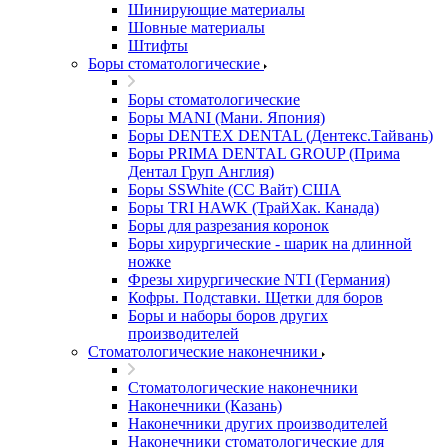
Шинирующие материалы
Шовные материалы
Штифты
Боры стоматологические
Боры стоматологические
Боры MANI (Мани. Япония)
Боры DENTEX DENTAL (Дентекс.Тайвань)
Боры PRIMA DENTAL GROUP (Прима
Дентал Груп Англия)
Боры SSWhite (СС Вайт) США
Боры TRI HAWK (ТрайХак. Канада)
Боры для разрезания коронок
Боры хирургические - шарик на длинной
ножке
Фрезы хирургические NTI (Германия)
Кофры. Подставки. Щетки для боров
Боры и наборы боров других
производителей
Стоматологические наконечники
Стоматологические наконечники
Наконечники (Казань)
Наконечники других производителей
Наконечники стоматологические для