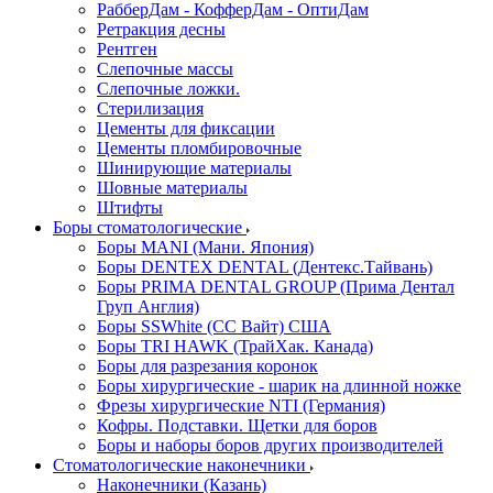
РабберДам - КофферДам - ОптиДам
Ретракция десны
Рентген
Слепочные массы
Слепочные ложки.
Стерилизация
Цементы для фиксации
Цементы пломбировочные
Шинирующие материалы
Шовные материалы
Штифты
Боры стоматологические
Боры MANI (Мани. Япония)
Боры DENTEX DENTAL (Дентекс.Тайвань)
Боры PRIMA DENTAL GROUP (Прима Дентал
Груп Англия)
Боры SSWhite (СС Вайт) США
Боры TRI HAWK (ТрайХак. Канада)
Боры для разрезания коронок
Боры хирургические - шарик на длинной ножке
Фрезы хирургические NTI (Германия)
Кофры. Подставки. Щетки для боров
Боры и наборы боров других производителей
Стоматологические наконечники
Наконечники (Казань)