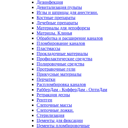
Дезинфекция
Девитализация пульпы
Иглы и шприцы для анестезии.
Костные препараты
Лечебные препараты
Материалы для депофореза
Матрицы. Клинья
Обработка и расширение каналов
Пломбирование каналов
Пластмассы
Прокладочные материалы
Профилактические средства
Полировочные средства
Протравочные гели
Прикусные материалы
Перчатки
Распломбировка каналов
РабберДам - КофферДам - ОптиДам
Ретракция десны
Рентген
Слепочные массы
Слепочные ложки.
Стерилизация
Цементы для фиксации
Цементы пломбировочные