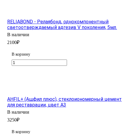
RELIABOND - Релаябонд, однокомпонентный
светоотверждаемый адгезив V поколения, 5мл.
В наличии
2100₽
В корзину
AHFIL+ (Ашфил плюс), стеклоиономерный цемент
для реставрации, цвет А3
В наличии
3250₽
В корзину