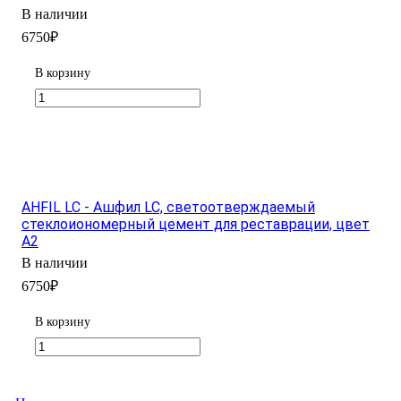
В наличии
6750₽
В корзину
AHFIL LC - Ашфил LC, светоотверждаемый
стеклоиономерный цемент для реставрации, цвет
А2
В наличии
6750₽
В корзину