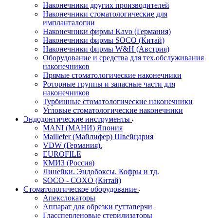
Наконечники других производителей
Наконечники стоматологические для
импланталогии
Наконечники фирмы Kavo (Германия)
Наконечники фирмы SOCO (Китай)
Наконечники фирмы W&H (Австрия)
Оборудование и средства для тех.обслуживания
наконечников
Прямые стоматологические наконечники
Роторные группы и запасные части для
наконечников
Турбинные стоматологические наконечники
Угловые стоматологические наконечники
Эндодонтические инструменты
MANI (МАНИ) Япония
Maillefer (Майлифер) Швейцария
VDW (Германия).
EUROFILE
КМИЗ (Россия)
Линейки. Эндобоксы. Кофры и тд.
SOCO - COXO (Китай)
Стоматологическое оборудование
Апекслокаторы
Аппарат для обрезки гуттаперчи
Глассперленовые стерилизаторы