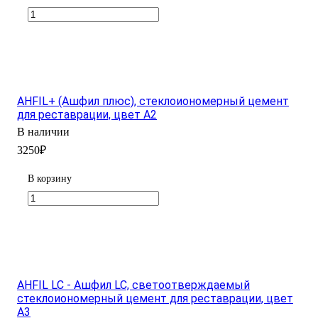
AHFIL+ (Ашфил плюс), стеклоиономерный цемент
для реставрации, цвет А2
В наличии
3250₽
В корзину
AHFIL LC - Ашфил LC, светоотверждаемый
стеклоиономерный цемент для реставрации, цвет
А3