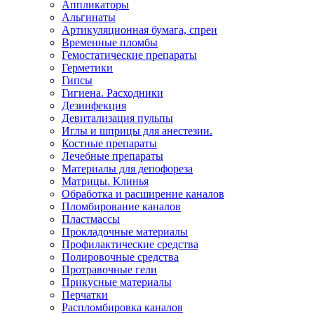
Аппликаторы
Альгинаты
Артикуляционная бумага, спреи
Временные пломбы
Гемостатические препараты
Герметики
Гипсы
Гигиена. Расходники
Дезинфекция
Девитализация пульпы
Иглы и шприцы для анестезии.
Костные препараты
Лечебные препараты
Материалы для депофореза
Матрицы. Клинья
Обработка и расширение каналов
Пломбирование каналов
Пластмассы
Прокладочные материалы
Профилактические средства
Полировочные средства
Протравочные гели
Прикусные материалы
Перчатки
Распломбировка каналов