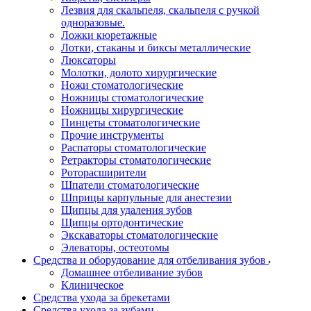
Лезвия для скальпеля, скальпеля с ручкой
одноразовые.
Ложки кюретажные
Лотки, стаканы и биксы металлические
Люксаторы
Молотки, долото хирургические
Ножи стоматологические
Ножницы стоматологические
Ножницы хирургические
Пинцеты стоматологические
Прочие инструменты
Распаторы стоматологические
Ретракторы стоматологические
Роторасширители
Шпатели стоматологические
Шприцы карпульные для анестезии
Щипцы для удаления зубов
Щипцы ортодонтические
Экскаваторы стоматологические
Элеваторы, остеотомы
Средства и оборудование для отбеливания зубов
Домашнее отбеливание зубов
Клиническое
Средства ухода за брекетами
Средства ухода за зубами