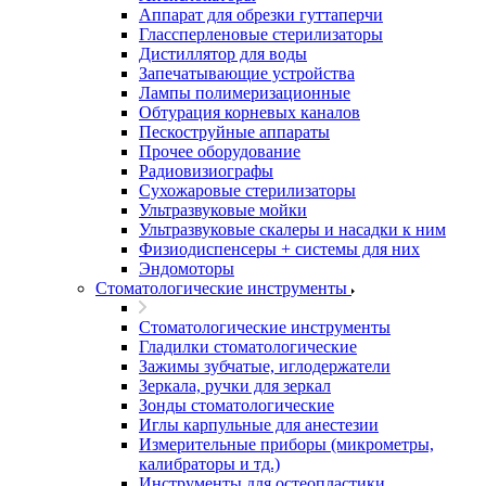
Аппарат для обрезки гуттаперчи
Глассперленовые стерилизаторы
Дистиллятор для воды
Запечатывающие устройства
Лампы полимеризационные
Обтурация корневых каналов
Пескоструйные аппараты
Прочее оборудование
Радиовизиографы
Сухожаровые стерилизаторы
Ультразвуковые мойки
Ультразвуковые скалеры и насадки к ним
Физиодиспенсеры + системы для них
Эндомоторы
Стоматологические инструменты
Стоматологические инструменты
Гладилки стоматологические
Зажимы зубчатые, иглодержатели
Зеркала, ручки для зеркал
Зонды стоматологические
Иглы карпульные для анестезии
Измерительные приборы (микрометры,
калибраторы и тд.)
Инструменты для остеопластики