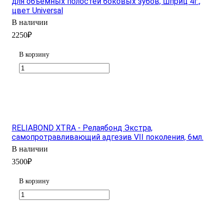
для объемных полостей боковых зубов, шприц 4г.,
цвет Universal
В наличии
2250₽
В корзину
RELIABOND XTRA - Релаябонд Экстра,
самопротравливающий адгезив VII поколения, 6мл.
В наличии
3500₽
В корзину