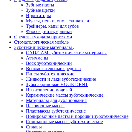
Зубные пасты
Зубные щетки
Ирригаторы
Муссы, пенки, ополаскиватели
Трейнеры, капы для зубов
Флоссы, нити, ёршики
Средства ухода за протезами
Стоматологическая мебель
Зуботехнические материалы
CAD/CAM зуботехнические материалы
Аттачмены
Воск зуботехнический
Вспомогательные средства
Гипсы зуботехнические
Жидкости и лаки зуботехнические
Зубы акриловые HUGE DENT
Изготовление моделей
Керамические массы зуботехнические
Материалы для дублирования
Паковочные массы
Пластмассы зуботехнические
Полировочные пасты и порошки зуботехнические
Силиконовые массы зуботехнические
Сплавы