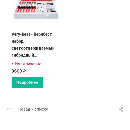
Very-best - Верибест
набор,
светоотверждаемый
гибридный
композитный материал
Нет в наличии
3600 ₽
Подробнее
Назад к списку